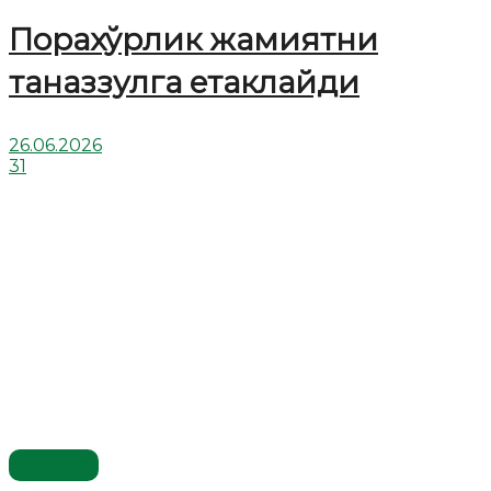
Порахўрлик жамиятни
таназзулга етаклайди
26.06.2026
31
Мақола