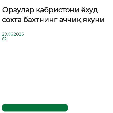
Орзулар қабристони ёхуд
сохта бахтнинг аччиқ якуни
29.06.2026
62
Жаҳолатга қарши - маърифат!