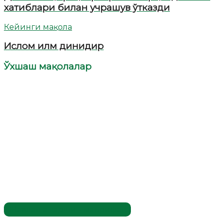
хатиблари билан учрашув ўтказди
Кейинги мақола
Ислом илм динидир
Ўхшаш мақолалар
Жаҳолатга қарши - маърифат!