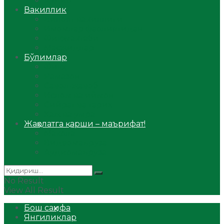
Аудио
Вакиллик
Вилоят вакиллиги
Имомлар фаолиятидан
Фиқҳ мактаби
Масжидлар
Бўлимлар
Фиқҳ
Рамазон
Савол-жавоб
Ислом ва иймон
Сийрат ва тарих
Ҳаж ва умра
Жаҳолатга қарши – маърифат!
Мақола
Видеомаъруза
Аудиомаъруза
No Result
View All Result
Бош саҳифа
Янгиликлар