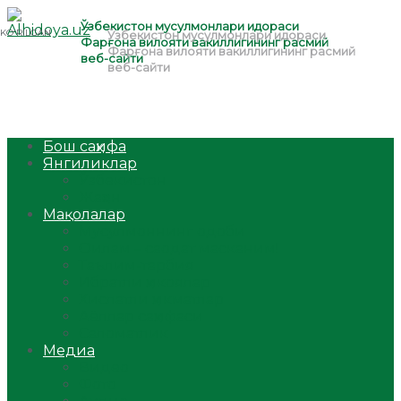
Бош саҳифа
Янгиликлар
Ўзбекистон
Жаҳон
Мақолалар
Мусулмоннинг одоби
Оилам – саодат масканим!
Таълим-тарбия
Ибратли ҳикоялар
Хислатли ҳикматлар
Аёллар саҳифаси
Саломатлик
Медиа
Видео
Фото