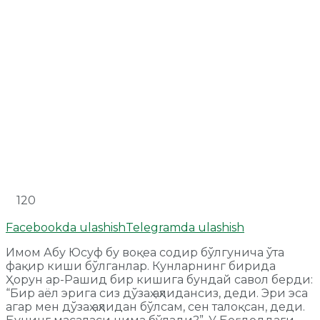
120
Facebookda ulashish
Telegramda ulashish
Имом Абу Юсуф бу воқеа содир бўлгунича ўта
фақир киши бўлганлар. Кунларнинг бирида
Ҳорун ар-Рашид бир кишига бундай савол берди:
“Бир аёл эрига сиз дўзаҳ аҳлидансиз, деди. Эри эса
агар мен дўзаҳ аҳлидан бўлсам, сен талоқсан, деди.