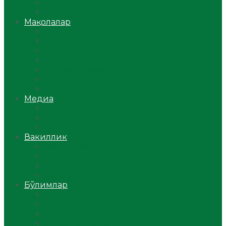
Ўзбекистон
Жаҳон
Мақолалар
Мусулмоннинг одоби
Оилам – саодат масканим!
Таълим-тарбия
Ибратли ҳикоялар
Хислатли ҳикматлар
Аёллар саҳифаси
Саломатлик
Медиа
Видео
Фото
Аудио
Вакиллик
Вилоят вакиллиги
Имомлар фаолиятидан
Фиқҳ мактаби
Масжидлар
Бўлимлар
Фиқҳ
Рамазон
Савол-жавоб
Ислом ва иймон