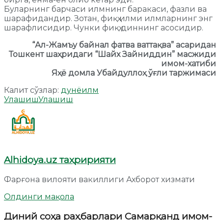
Буларнинг барчаси илмнинг баракаси, фазли ва
шарафидандир. Зотан, фиқҳ илми илмларнинг энг
шарафлисидир. Чунки фиқҳ диннинг асосидир.
“Ал-Жамъу байнал фатва ваттақва” асаридан
Тошкент шаҳридаги “Шайх Зайниддин” масжиди
имом-хатиби
Яҳё домла Убайдуллоҳ ўғли таржимаси
Калит сўзлар:
дунё
илм
Улашиш
Улашиш
Alhidoya.uz таҳририяти
Фарғона вилояти вакиллиги Ахборот хизмати
Олдинги мақола
Диний соҳа раҳбарлари Самарқанд имом-