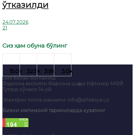
ўтказилди
24.07.2026
21
Сиз ҳам обуна бўлинг
Биз билан боғланиш:
Фарғона вилояти Фарғона шаҳри Ифтихор МФЙ
Тутзор кўчаси 14-уй
Электрон почта манзили: info@alhidoya.uz
Бизни ижтимоий тармоқларда кузатинг