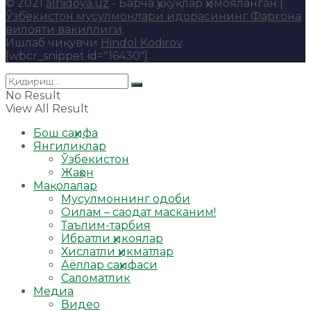
© 2021
alhidoya.uz
- Барча ҳуқуқлар ҳимояланган |
Ўзбекистон мусулмонлари идорасининг Фарғона
вилояти вакиллиги
.
Ишлаб чиқувчи
Hindol Kodirov
.
[wbcr_snippet id="16430"]
No Result
View All Result
Бош саҳифа
Янгиликлар
Ўзбекистон
Жаҳон
Мақолалар
Мусулмоннинг одоби
Оилам – саодат масканим!
Таълим-тарбия
Ибратли ҳикоялар
Хислатли ҳикматлар
Аёллар саҳифаси
Саломатлик
Медиа
Видео