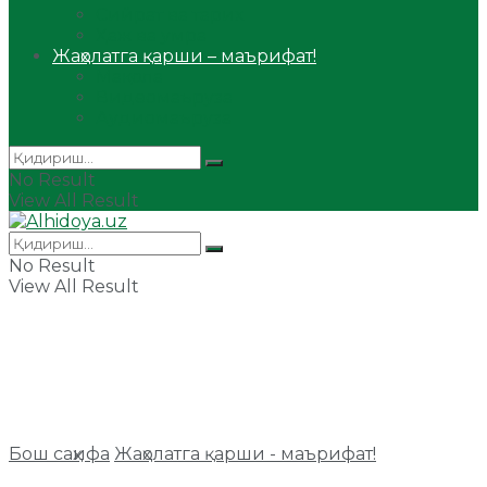
Сийрат ва тарих
Ҳаж ва умра
Жаҳолатга қарши – маърифат!
Мақола
Видеомаъруза
Аудиомаъруза
No Result
View All Result
No Result
View All Result
Бош саҳифа
Жаҳолатга қарши - маърифат!