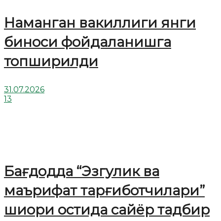
Наманган вакиллиги янги
биноси фойдаланишга
топширилди
31.07.2026
13
Бағдодда “Эзгулик ва
маърифат тарғиботчилари”
шиори остида сайёр тадбир