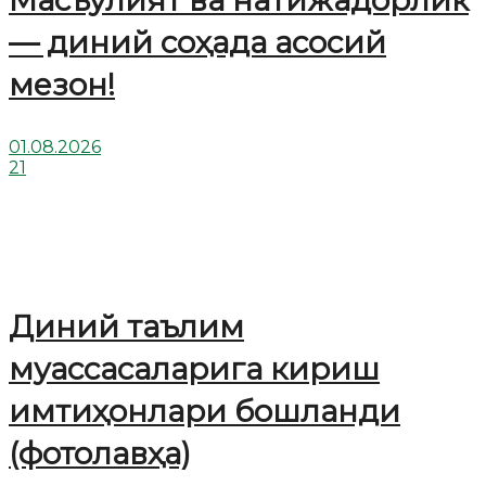
Масъулият ва натижадорлик
— диний соҳада асосий
мезон!
01.08.2026
21
Диний таълим
муассасаларига кириш
имтиҳонлари бошланди
(фотолавҳа)