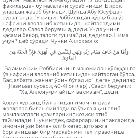
Бунинг масаласи нима бўлади?”. У Боғдоддаги
фақиҳлардан бу масалани сўраб чиқди. Бироқ
улардан жавоб бўлмади. Шунда Абу Юсуфдан
сўралганда: “У киши Роббисидан қўрқиб ва ўз
нафсини ҳаволаниб кетишидан қайтарадими,
дедилар. Савол берувчи ҳа, деди. Унда унинг
қасами бекор, талоғи тушмайди, дедилар. Нима
учун? деб сўради. Чунки Аллоҳ таоло:
وَأَمَّا مَنْ خَافَ مَقَامَ رَبِّهِ وَنَهَى النَّفْسَ عَنِ الْهَوَىٰ فَإِنَّ الْجَنَّةَ هِيَ
الْمَأْوَىٰ
“Ва аммо ким Роббисининг мақомидан қўрққан ва
ўз нафсини ҳаволаниб кетишидан қайтарган бўлса.
Бас, албатта, жаннат ўрин бўладир”, деган дедилар
(Назиъаат сураси, 40-41 оятлар) . Савол берувчи:
“Ҳа, Аллоҳ тўғри айтди ва сиз ҳам”, деди.
Ҳорун хурсанд бўлганидан имомни дуру-
жавҳарлар билан сийлади ва ўзига яқин олиб,
мамлакатдаги қозиларнинг қозиси этиб
тайинлади. Шунингдек, сафарларининг аксарида
имомни ўзи билан олиб кетар, ҳатто ҳажга
борганида ҳам бир маркабнинг тахтиравонида
бирга, ёнма-ён олиб кетар эди.