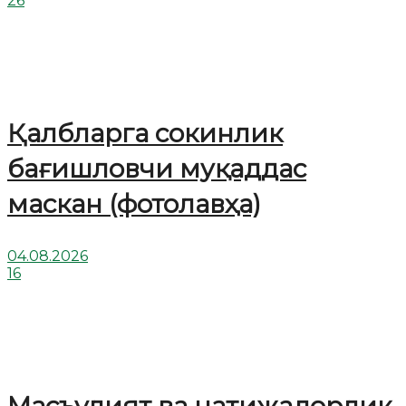
26
Қалбларга сокинлик
бағишловчи муқаддас
маскан (фотолавҳа)
04.08.2026
16