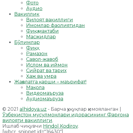
Фото
Аудио
Вакиллик
Вилоят вакиллиги
Имомлар фаолиятидан
Фиқҳ мактаби
Масжидлар
Бўлимлар
Фиқҳ
Рамазон
Савол-жавоб
Ислом ва иймон
Сийрат ва тарих
Ҳаж ва умра
Жаҳолатга қарши – маърифат!
Мақола
Видеомаъруза
Аудиомаъруза
© 2021
alhidoya.uz
- Барча ҳуқуқлар ҳимояланган |
Ўзбекистон мусулмонлари идорасининг Фарғона
вилояти вакиллиги
.
Ишлаб чиқувчи
Hindol Kodirov
.
[wbcr_snippet id="16430"]