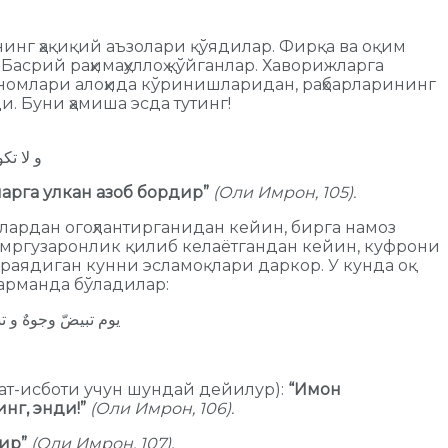
нинг ҳақиқий аъзолари қўядилар. Фирқа ва оқим
асрий раҳимаҳуллоҳ қўйганлар. Хаворижларга
 номлари алоҳида кўринишларидан, раҳбарларининг
 Буни ҳамиша эсда тутинг!
و لا تك
арга улкан азоб бордир”
(Оли Имрон, 105).
лардан огоҳлантирганидан кейин, бирга намоз
 умргузаронлик қилиб келаётгандан кейин, куфрони
раядиган кунни эсламоқлари даркор. У кунда оқ
шарманда бўладилар:
يوم تبيضّ وجوهٌ و ت
жат-исботи учун шундай дейилур):
“Имон
нг, энди!”
(Оли Имрон, 106).
ир”
(Оли Имрон, 107).