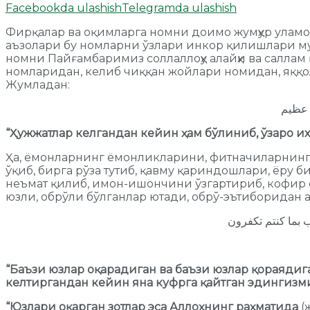
Facebookda ulashish
Telegramda ulashish
Фирқалар ва оқимларга номни доимо жумҳур уламола
аъзолари бу номларни ўзлари инкор қилишлари мум
номни Пайғамбаримиз соллаллоҳу алайҳи ва саллам
номларидан, келиб чиққан жойлари номидан, яққол
Жумладан:
ب عظيم
“Ҳужжатлар келгандан кейин ҳам бўлиниб, ўзаро и
Ҳа, ёмонларнинг ёмонликларини, фитначиларнинг 
ўқиб, бирга рўза тутиб, қавму қариндошлари, ёру
неъмат қилиб, имон-ишончини ўзгартириб, кофир 
юзли, обрўли бўлганлар ютади, обрў-эътиборидан 
اب بما كنتم تكفرون
“Баъзи юзлар оқарадиган ва баъзи юзлар қораядиг
келтиргандан кейин яна куфрга қайтган эдингизми
“Юзлари оқарган зотлар эса Аллоҳнинг раҳматида
(