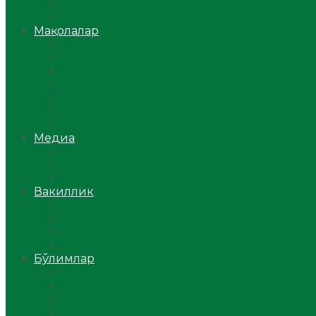
Ўзбекистон
Жаҳон
Мақолалар
Мусулмоннинг одоби
Оилам – саодат масканим!
Таълим-тарбия
Ибратли ҳикоялар
Хислатли ҳикматлар
Аёллар саҳифаси
Саломатлик
Медиа
Видео
Фото
Аудио
Вакиллик
Вилоят вакиллиги
Имомлар фаолиятидан
Фиқҳ мактаби
Масжидлар
Бўлимлар
Фиқҳ
Рамазон
Савол-жавоб
Ислом ва иймон