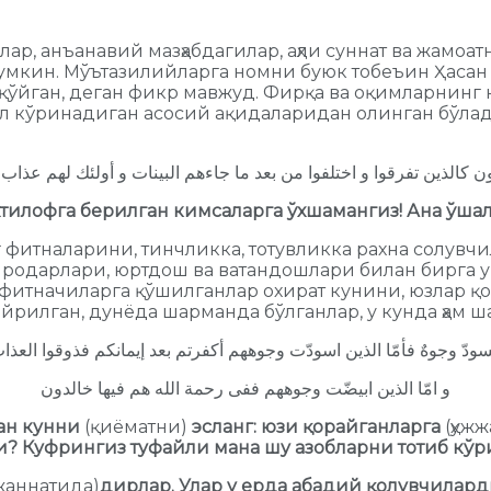
р, анъанавий мазҳабдагилар, аҳли суннат ва жамоат
кин. Мўътазилийларга номни буюк тобеъин Ҳасан Б
 қўйган, деган фикр мавжуд. Фирқа ва оқимларнинг
 кўринадиган асосий ақидаларидан олинган бўлади.
ون كالذين تفرقوا و اختلفوا من بعد ما جاءهم البينات و أولئك لهم عذا
хтилофга берилган кимсаларга ўхшамангиз! Ана ўшал
фитналарини, тинчликка, тотувликка рахна солувчи
 биродарлари, юртдош ва ватандошлари билан бирга
фитначиларга қўшилганлар охират кунини, юзлар қо
айрилган, дунёда шарманда бўлганлар, у кунда ҳам 
سودّ وجوهٌ فأمّا الذين اسودّت وجوههم أكفرتم بعد إيمانكم فذوقوا العذ
و امّا الذين ابيضّت وجوههم ففى رحمة الله هم فيها خالدون
ан кунни
(қиёматни)
эсланг: юзи қорайганларга
(ҳуж
? Куфрингиз туфайли мана шу азобларни тотиб кўри
жаннатида)
дирлар. Улар у ерда абадий қолувчилард