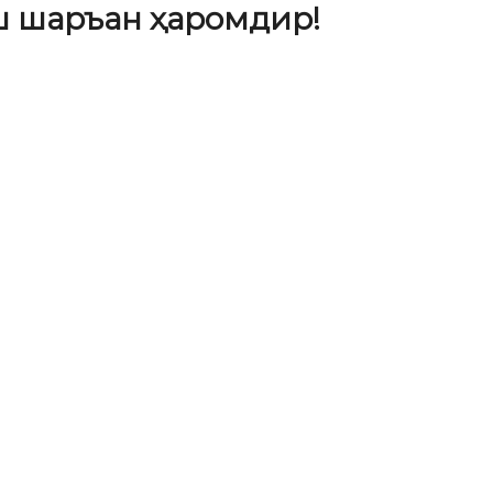
ш шаръан ҳаромдир!