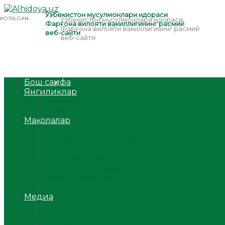
Бош саҳифа
Янгиликлар
Ўзбекистон
Жаҳон
Мақолалар
Мусулмоннинг одоби
Оилам – саодат масканим!
Таълим-тарбия
Ибратли ҳикоялар
Хислатли ҳикматлар
Аёллар саҳифаси
Саломатлик
Медиа
Видео
Фото