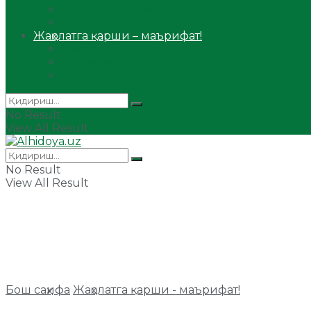
Сийрат ва тарих
Ҳаж ва умра
Жаҳолатга қарши – маърифат!
Мақола
Видеомаъруза
Аудиомаъруза
No Result
View All Result
No Result
View All Result
Бош саҳифа
Жаҳолатга қарши - маърифат!