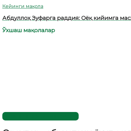
Кейинги мақола
Абдуллоҳ Зуфарга раддия: Оёқ кийимга мас
Ўхшаш мақолалар
Жаҳолатга қарши - маърифат!