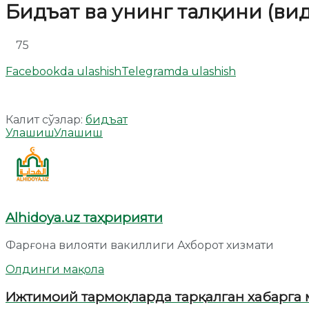
Бидъат ва унинг талқини (вид
75
Facebookda ulashish
Telegramda ulashish
Калит сўзлар:
бидъат
Улашиш
Улашиш
Alhidoya.uz таҳририяти
Фарғона вилояти вакиллиги Ахборот хизмати
Олдинги мақола
Ижтимоий тармоқларда тарқалган хабарга 