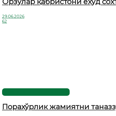
Орзулар қабристони ёхуд сох
29.06.2026
62
Жаҳолатга қарши - маърифат!
Порахўрлик жамиятни таназз