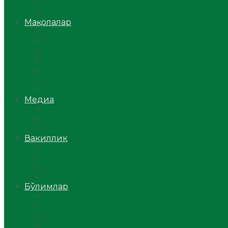
Ўзбекистон
Жаҳон
Мақолалар
Мусулмоннинг одоби
Оилам – саодат масканим!
Таълим-тарбия
Ибратли ҳикоялар
Хислатли ҳикматлар
Аёллар саҳифаси
Саломатлик
Медиа
Видео
Фото
Аудио
Вакиллик
Вилоят вакиллиги
Имомлар фаолиятидан
Фиқҳ мактаби
Масжидлар
Бўлимлар
Фиқҳ
Рамазон
Савол-жавоб
Ислом ва иймон