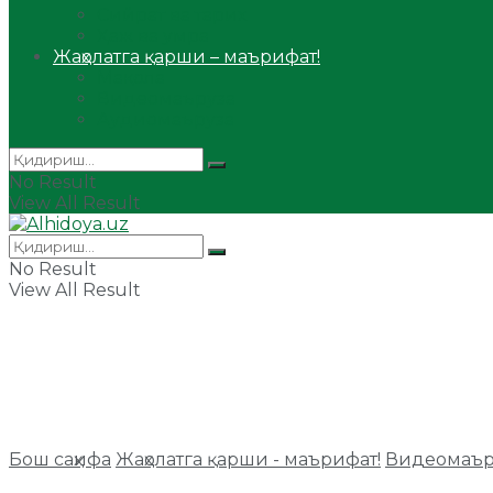
Сийрат ва тарих
Ҳаж ва умра
Жаҳолатга қарши – маърифат!
Мақола
Видеомаъруза
Аудиомаъруза
No Result
View All Result
No Result
View All Result
Бош саҳифа
Жаҳолатга қарши - маърифат!
Видеомаър