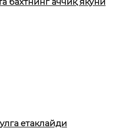
та бахтнинг аччиқ якуни
улга етаклайди