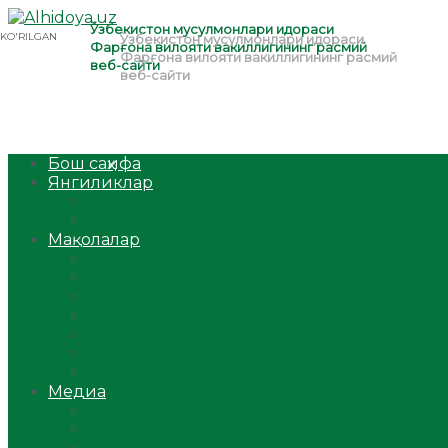
Бош саҳифа
Янгиликлар
Ўзбекистон
Жаҳон
Мақолалар
Мусулмоннинг одоби
Оилам – саодат масканим!
Таълим-тарбия
Ибратли ҳикоялар
Хислатли ҳикматлар
Аёллар саҳифаси
Саломатлик
Медиа
Видео
Фото