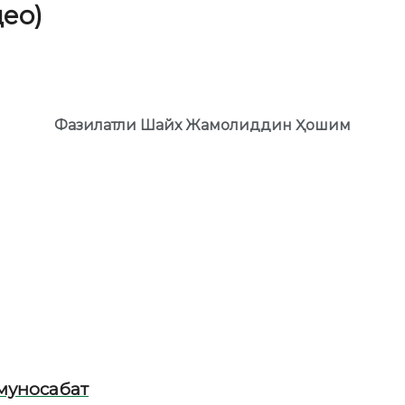
ео)
Фазилатли Шайх Жамолиддин Ҳошим
муносабат