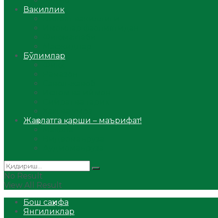
Аудио
Вакиллик
Вилоят вакиллиги
Имомлар фаолиятидан
Фиқҳ мактаби
Масжидлар
Бўлимлар
Фиқҳ
Рамазон
Савол-жавоб
Ислом ва иймон
Сийрат ва тарих
Ҳаж ва умра
Жаҳолатга қарши – маърифат!
Мақола
Видеомаъруза
Аудиомаъруза
No Result
View All Result
Бош саҳифа
Янгиликлар