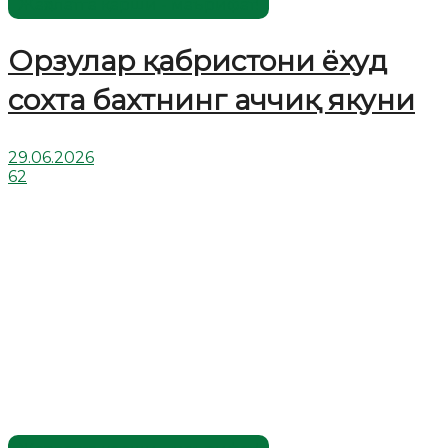
Жаҳолатга қарши - маърифат!
Орзулар қабристони ёхуд
сохта бахтнинг аччиқ якуни
29.06.2026
62