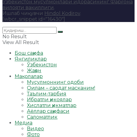
Ўзбекистон мусулмонлари идорасининг Фарғона
вилояти вакиллиги
.
Ишлаб чиқувчи
Hindol Kodirov
.
[wbcr_snippet id="16430"]
No Result
View All Result
Бош саҳифа
Янгиликлар
Ўзбекистон
Жаҳон
Мақолалар
Мусулмоннинг одоби
Оилам – саодат масканим!
Таълим-тарбия
Ибратли ҳикоялар
Хислатли ҳикматлар
Аёллар саҳифаси
Саломатлик
Медиа
Видео
Фото