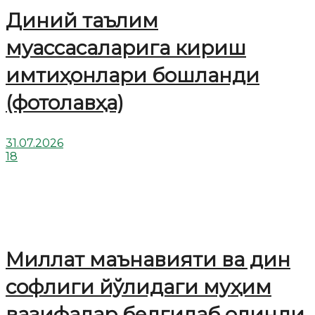
Диний таълим
муассасаларига кириш
имтиҳонлари бошланди
(фотолавҳа)
31.07.2026
18
Миллат маънавияти ва дин
софлиги йўлидаги муҳим
вазифалар белгилаб олинди