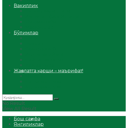
Аудио
Вакиллик
Вилоят вакиллиги
Имомлар фаолиятидан
Фиқҳ мактаби
Масжидлар
Бўлимлар
Фиқҳ
Рамазон
Савол-жавоб
Ислом ва иймон
Сийрат ва тарих
Ҳаж ва умра
Жаҳолатга қарши – маърифат!
Мақола
Видеомаъруза
Аудиомаъруза
No Result
View All Result
Бош саҳифа
Янгиликлар