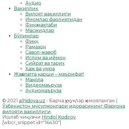
Аудио
Вакиллик
Вилоят вакиллиги
Имомлар фаолиятидан
Фиқҳ мактаби
Масжидлар
Бўлимлар
Фиқҳ
Рамазон
Савол-жавоб
Ислом ва иймон
Сийрат ва тарих
Ҳаж ва умра
Жаҳолатга қарши – маърифат!
Мақола
Видеомаъруза
Аудиомаъруза
© 2021
alhidoya.uz
- Барча ҳуқуқлар ҳимояланган |
Ўзбекистон мусулмонлари идорасининг Фарғона
вилояти вакиллиги
.
Ишлаб чиқувчи
Hindol Kodirov
.
[wbcr_snippet id="16430"]