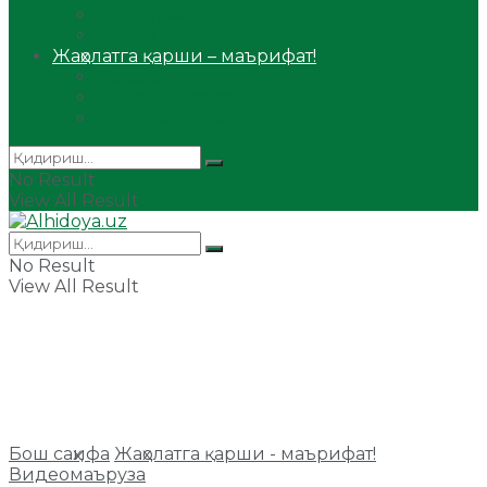
Сийрат ва тарих
Ҳаж ва умра
Жаҳолатга қарши – маърифат!
Мақола
Видеомаъруза
Аудиомаъруза
No Result
View All Result
No Result
View All Result
Бош саҳифа
Жаҳолатга қарши - маърифат!
Видеомаъруза