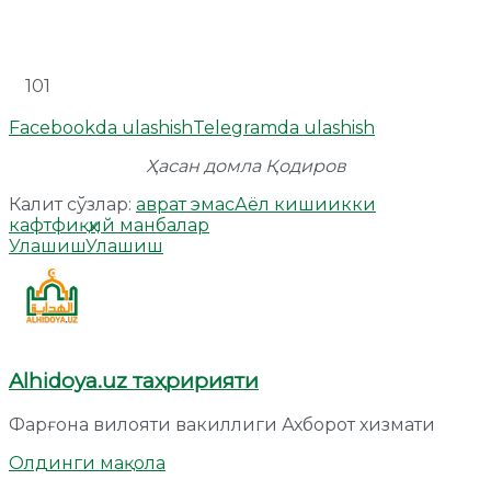
101
Facebookda ulashish
Telegramda ulashish
Ҳасан домла Қодиров
Калит сўзлар:
аврат эмас
Аёл киши
икки
кафт
фиқҳий манбалар
Улашиш
Улашиш
Alhidoya.uz таҳририяти
Фарғона вилояти вакиллиги Ахборот хизмати
Олдинги мақола