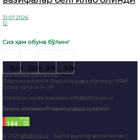
31.07.2026
12
Сиз ҳам обуна бўлинг
Биз билан боғланиш:
Фарғона вилояти Фарғона шаҳри Ифтихор МФЙ
Тутзор кўчаси 14-уй
Электрон почта манзили: info@alhidoya.uz
Бизни ижтимоий тармоқларда кузатинг
© 2021
alhidoya.uz
- Барча ҳуқуқлар ҳимояланган |