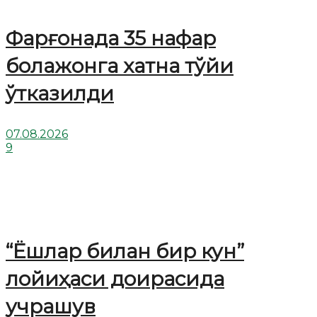
Фарғонада 35 нафар
болажонга хатна тўйи
ўтказилди
07.08.2026
9
“Ёшлар билан бир кун”
лойиҳаси доирасида
учрашув