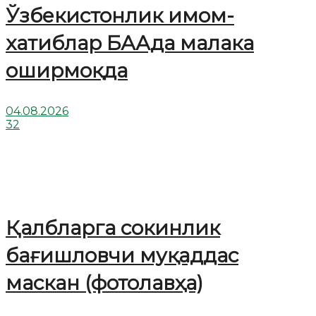
Ўзбекистонлик имом-
хатиблар БААда малака
оширмоқда
04.08.2026
32
Қалбларга сокинлик
бағишловчи муқаддас
маскан (фотолавҳа)