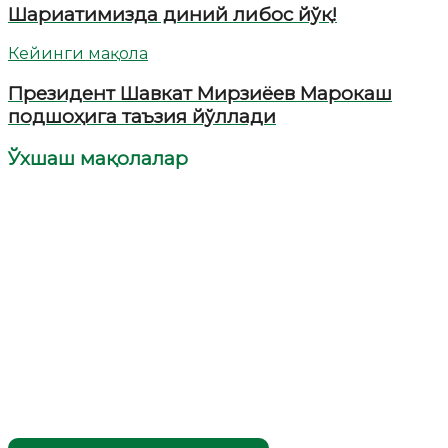
Шариатимизда диний либос йўқ!
Кейинги мақола
Президент Шавкат Мирзиёев Марокаш
подшоҳига таъзия йўллади
Ўхшаш мақолалар