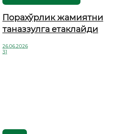
Жаҳолатга қарши - маърифат!
Порахўрлик жамиятни
таназзулга етаклайди
26.06.2026
31
Мақола