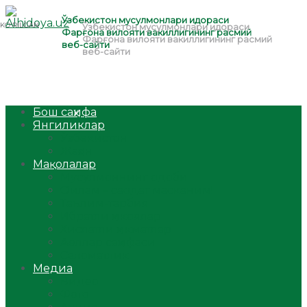
Бош саҳифа
Янгиликлар
Ўзбекистон
Жаҳон
Мақолалар
Мусулмоннинг одоби
Оилам – саодат масканим!
Таълим-тарбия
Ибратли ҳикоялар
Хислатли ҳикматлар
Аёллар саҳифаси
Саломатлик
Медиа
Видео
Фото