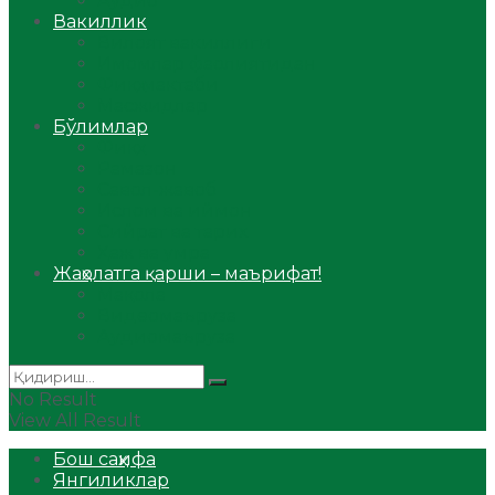
Аудио
Вакиллик
Вилоят вакиллиги
Имомлар фаолиятидан
Фиқҳ мактаби
Масжидлар
Бўлимлар
Фиқҳ
Рамазон
Савол-жавоб
Ислом ва иймон
Сийрат ва тарих
Ҳаж ва умра
Жаҳолатга қарши – маърифат!
Мақола
Видеомаъруза
Аудиомаъруза
No Result
View All Result
Бош саҳифа
Янгиликлар