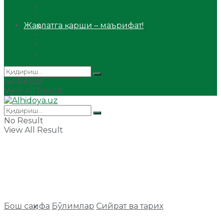
Сийрат ва тарих
Ҳаж ва умра
Жаҳолатга қарши – маърифат!
Мақола
Видеомаъруза
Аудиомаъруза
No Result
View All Result
No Result
View All Result
Бош саҳифа
Бўлимлар
Сийрат ва тарих