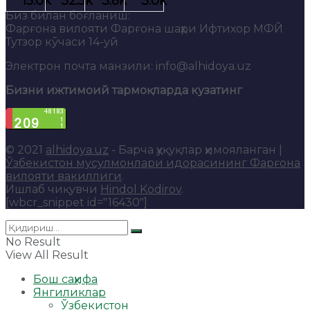
Биз билан боғланиш:
Фарғона вилояти Фарғона шаҳри Ифтихор МФЙ
Тутзор кўчаси 14-уй
Электрон почта манзили: info@alhidoya.uz
Бизни ижтимоий тармоқларда кузатинг
© 2021
alhidoya.uz
- Барча ҳуқуқлар ҳимояланган |
Ўзбекистон мусулмонлари идорасининг Фарғона
вилояти вакиллиги
.
Ишлаб чиқувчи
Hindol Kodirov
.
[wbcr_snippet id="16430"]
No Result
View All Result
Бош саҳифа
Янгиликлар
Ўзбекистон