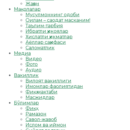
Жаҳон
Мақолалар
Мусулмоннинг одоби
Оилам – саодат масканим!
Таълим-тарбия
Ибратли ҳикоялар
Хислатли ҳикматлар
Аёллар саҳифаси
Саломатлик
Медиа
Видео
Фото
Аудио
Вакиллик
Вилоят вакиллиги
Имомлар фаолиятидан
Фиқҳ мактаби
Масжидлар
Бўлимлар
Фиқҳ
Рамазон
Савол-жавоб
Ислом ва иймон