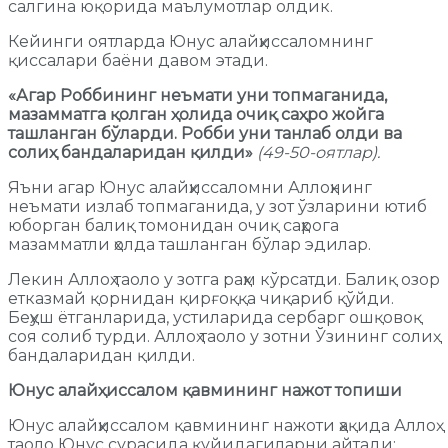
салгина юқорида маълумотлар олдик.
Кейинги оятларда Юнус алайҳиссаломнинг
қиссалари баёни давом этади.
«Агар Роббининг неъмати уни топмаганида,
мазамматга қолган ҳолида очиқ саҳро жойга
ташланган бўларди. Робби уни танлаб олди ва
солиҳ бандаларидан қилди»
(49-50-оятлар).
Яъни агар Юнус алайҳиссаломни Аллоҳнинг
неъмати излаб топмаганида, у зот ўзларини ютиб
юборган балиқ томонидан очиқ саҳрога
мазамматли ҳолда ташланган бўлар эдилар.
Лекин Аллоҳ таоло у зотга раҳм кўрсатди. Балиқ озор
етказмай қорнидан қирғоққа чиқариб қўйди.
Беҳуш ётганларида, устиларида сербарг ошқовоқ
соя солиб турди. Аллоҳ таоло у зотни Ўзининг солиҳ
бандаларидан қилди.
Юнус алайҳиссалом қавмининг нажот топиши
Юнус алайҳиссалом қавмининг нажоти ҳақида Аллоҳ
таоло Юнус сурасида қуйидагиларни айтади: