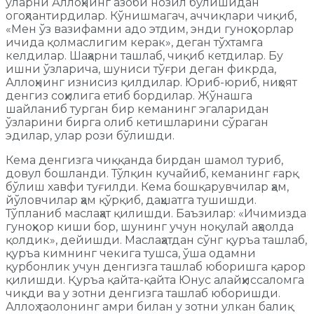
уларни Аллоҳнинг азоби нозил бўлишидан
огоҳлантирдилар. Кўнишмагач, аччиқлари чиқиб,
«Мен ўз вазифамни адо этдим, энди гуноҳкорлар
ичида қолмаслигим керак», деган тўхтамга
келдилар. Шаҳарни ташлаб, чиқиб кетдилар. Бу
ишни ўзларича, шуниси тўғри деган фикрда,
Аллоҳнинг изнисиз қилдилар. Юриб-юриб, ниҳоят
денгиз соҳилига етиб бордилар. Жўнашга
шайланиб турган бир кеманинг эгаларидан
ўзларини бирга олиб кетишларини сўраган
эдилар, улар рози бўлишди.
Кема денгизга чиққанда бирдан шамол туриб,
довул бошланди. Тўлқин кучайиб, кеманинг ғарқ
бўлиш хавфи туғилди. Кема бошқарувчилар ҳам,
йўловчилар ҳам қўрқиб, даҳшатга тушишди.
Тўпланиб маслаҳат қилишди. Баъзилар: «Ичимизда
гуноҳкор киши бор, шунинг учун ноқулай аҳволда
қолдик», дейишди. Маслаҳатдан сўнг қуръа ташлаб,
қуръа кимнинг чекига тушса, ўша одамни
қурбонлик учун денгизга ташлаб юборишга қарор
қилишди. Қуръа қайта-қайта Юнус алайҳиссаломга
чиқди ва у зотни денгизга ташлаб юборишди.
Аллоҳ таолонинг амри билан у зотни улкан балиқ