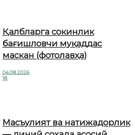
Қалбларга сокинлик
бағишловчи муқаддас
маскан (фотолавҳа)
04.08.2026
18
Масъулият ва натижадорлик
— диний соҳада асосий