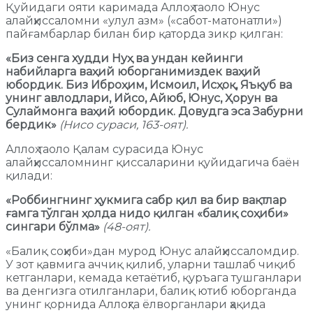
Қуйидаги ояти каримада Аллоҳ таоло Юнус
алайҳиссаломни «улул азм» («сабот-матонатли»)
пайғамбарлар билан бир қаторда зикр қилган:
«Биз сенга худди Нуҳ ва ундан кейинги
набийларга ваҳий юборганимиздек ваҳий
юбордик. Биз Иброҳим, Исмоил, Исҳоқ, Яъқуб ва
унинг авлодлари, Ийсо, Айюб, Юнус, Ҳорун ва
Сулаймонга ваҳий юбордик. Довудга эса Забурни
бердик»
(Нисо сураси, 163-оят).
Аллоҳ таоло Қалам сурасида Юнус
алайҳиссаломнинг қиссаларини қуйидагича баён
қилади:
«Роббингнинг ҳукмига сабр қил ва бир вақтлар
ғамга тўлган ҳолда нидо қилган «балиқ соҳиби»
сингари бўлма»
(48-оят).
«Балиқ соҳиби»дан мурод Юнус алайҳиссаломдир.
У зот қавмига аччиқ қилиб, уларни ташлаб чиқиб
кетганлари, кемада кетаётиб, қуръага тушганлари
ва денгизга отилганлари, балиқ ютиб юборганда
унинг қорнида Аллоҳга ёлворганлари ҳақида