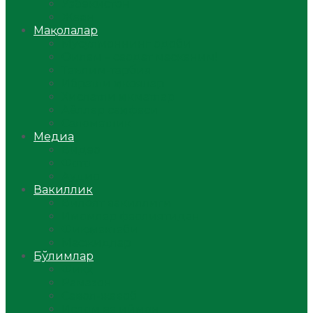
Ўзбекистон
Жаҳон
Мақолалар
Мусулмоннинг одоби
Оилам – саодат масканим!
Таълим-тарбия
Ибратли ҳикоялар
Хислатли ҳикматлар
Аёллар саҳифаси
Саломатлик
Медиа
Видео
Фото
Аудио
Вакиллик
Вилоят вакиллиги
Имомлар фаолиятидан
Фиқҳ мактаби
Масжидлар
Бўлимлар
Фиқҳ
Рамазон
Савол-жавоб
Ислом ва иймон