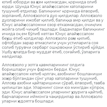
ютиб юборди ва ҳазм қилмасдан, қорнида олиб
юрди. Шунда Юнус алайҳиссалом хатоларини
тушуниб етдилар. Балиқнинг қорнида ёлвориб,
зорланиб, Аллоҳ таолога дуо қилдилар. Аллоҳ таоло
дуоларини ижобат қилиб, балиққа амр қилди ва у
Юнус алайҳиссаломни озор етказмасдан, очиқлик
жойга олиб чиқиб ташлади. Баданлари балиқнинг
ичида оқ ем бўлиб кетган Юнус алайҳиссалом
беҳуш ётиб қолдилар. Аллоҳ таоло раҳм қилиб,
офтобдан зарар етмаслиги учун устиларига соя
солиб турувчи сербарг ошқовоқни ўстириб қўйди.
Ушбу ҳолатда бир муддат ётиб, соғайиб, ўзларига
келдилар.
Аллоҳ таоло у зотга қавмларининг олдига
боришлари учун фармон берди. Юнус
алайҳиссалом кетиб қолгач, азобнинг бошланиши
зоҳир бўлгандан сўнг улар хатоларини тушуниб,
Аллоҳга азобни қайтаришини сўраб, ёлвориб, тавба
қилишган эди. Уларнинг сони юз мингдан кўпроқ
эди. Юнус алайҳиссалом уларнинг ҳузурига қайтиб,
барчаларини иймонга чақирдилар ва Аллоҳ таоло
уларни ҳидоятга бошлади.