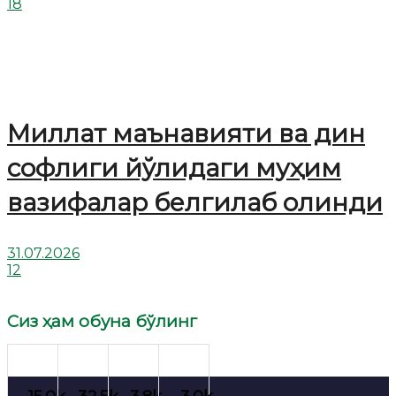
18
Миллат маънавияти ва дин
софлиги йўлидаги муҳим
вазифалар белгилаб олинди
31.07.2026
12
Сиз ҳам обуна бўлинг