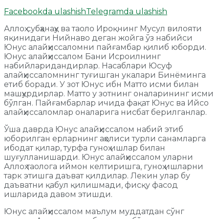
Facebookda ulashish
Telegramda ulashish
Аллоҳ субҳанаҳу ва таоло Ироқнинг Мусул вилояти
яқинидаги Нийнаво деган жойга ўз набийси
Юнус алайҳиссаломни пайғамбар қилиб юборди.
Юнус алайҳиссалом Бани Исроилнинг
набийларидандирлар. Насаблари Юсуф
алайҳиссаломнинг туғишган укалари Бинёминга
етиб боради. У зот Юнус ибн Матто исми билан
машҳурдирлар. Матто у зотнинг оналарининг исми
бўлган. Пайғамбарлар ичида фақат Юнус ва Ийсо
алайҳиссаломлар оналарига нисбат берилганлар.
Ўша даврда Юнус алайҳиссалом набий этиб
юборилган ерларнинг аҳолиси турли санамларга
ибодат қилар, турфа гуноҳ ишлар билан
шуғулланишарди. Юнус алайҳиссалом уларни
Аллоҳ таолога иймон келтиришга, гуноҳ ишларни
тарк этишга даъват қилдилар. Лекин улар бу
даъватни қабул қилишмади, фисқу фасод
ишларида давом этишди.
Юнус алайҳиссалом маълум муддатдан сўнг