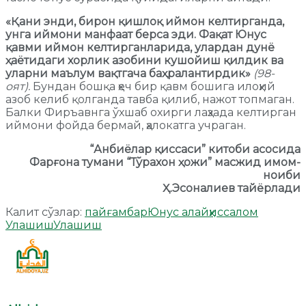
«Қани энди, бирон қишлоқ иймон келтирганда,
унга иймони манфаат берса эди. Фақат Юнус
қавми иймон келтирганларида, улардан дунё
ҳаётидаги хорлик азобини кушойиш қилдик ва
уларни маълум вақтгача баҳралантирдик»
(98-
оят).
Бундан бошқа ҳеч бир қавм бошига илоҳий
азоб келиб қолганда тавба қилиб, нажот топмаган.
Балки Фиръавнга ўхшаб охирги лаҳзада келтирган
иймони фойда бермай, ҳалокатга учраган.
“Анбиёлар қиссаси” китоби асосида
Фарғона тумани “Тўрахон ҳожи” масжид имом-
ноиби
Ҳ.Эсоналиев тайёрлади
Калит сўзлар:
пайғамбар
Юнус алайҳиссалом
Улашиш
Улашиш