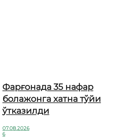
Фарғонада 35 нафар
болажонга хатна тўйи
ўтказилди
07.08.2026
6