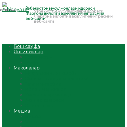
Бош саҳифа
Янгиликлар
Ўзбекистон
Жаҳон
Мақолалар
Мусулмоннинг одоби
Оилам – саодат масканим!
Таълим-тарбия
Ибратли ҳикоялар
Хислатли ҳикматлар
Аёллар саҳифаси
Саломатлик
Медиа
Видео
Фото