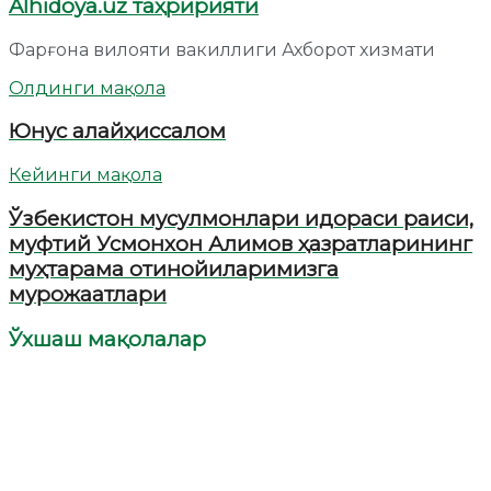
Alhidoya.uz таҳририяти
Фарғона вилояти вакиллиги Ахборот хизмати
Олдинги мақола
Юнус алайҳиссалом
Кейинги мақола
Ўзбекистон мусулмонлари идораси раиси,
муфтий Усмонхон Алимов ҳазратларининг
муҳтарама отинойиларимизга
мурожаатлари
Ўхшаш мақолалар