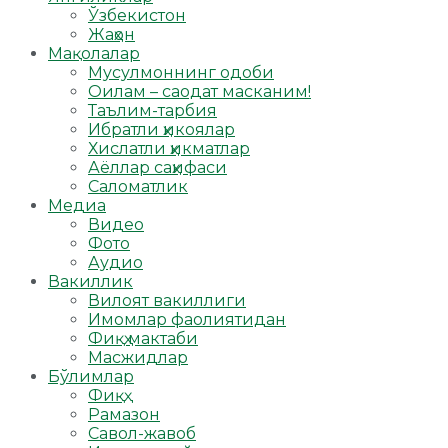
Ўзбекистон
Жаҳон
Мақолалар
Мусулмоннинг одоби
Оилам – саодат масканим!
Таълим-тарбия
Ибратли ҳикоялар
Хислатли ҳикматлар
Аёллар саҳифаси
Саломатлик
Медиа
Видео
Фото
Аудио
Вакиллик
Вилоят вакиллиги
Имомлар фаолиятидан
Фиқҳ мактаби
Масжидлар
Бўлимлар
Фиқҳ
Рамазон
Савол-жавоб