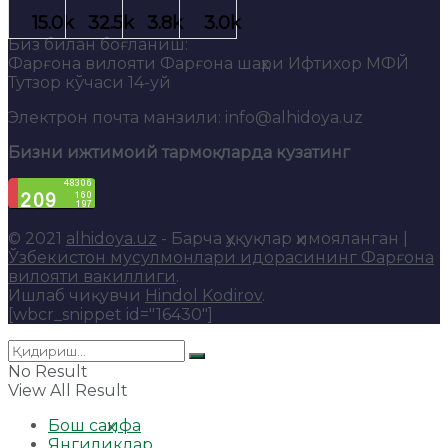
Биз билан боғланиш:
Фарғона вилояти Фарғона шаҳри Ифтихор МФЙ
Тутзор кўчаси 14-уй
Электрон почта манзили: info@alhidoya.uz
Бизни ижтимоий тармоқларда кузатинг
© 2021
alhidoya.uz
- Барча ҳуқуқлар ҳимояланган |
Ўзбекистон мусулмонлари идорасининг Фарғона
вилояти вакиллиги
.
Ишлаб чиқувчи
Hindol Kodirov
.
[wbcr_snippet id="16430"]
No Result
View All Result
Бош саҳифа
Янгиликлар