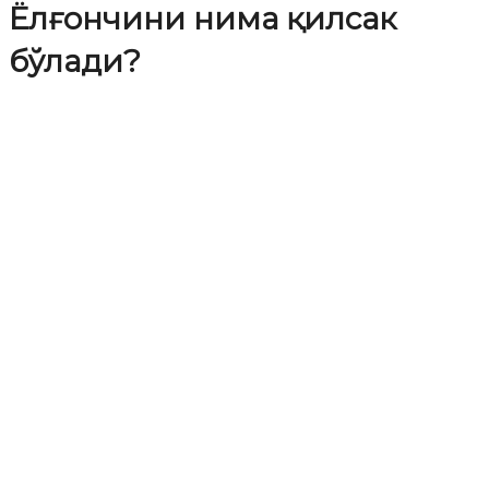
Ёлғончини нима қилсак
бўлади?