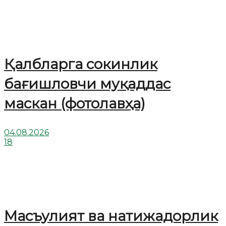
Қалбларга сокинлик
бағишловчи муқаддас
маскан (фотолавҳа)
04.08.2026
18
Масъулият ва натижадорлик