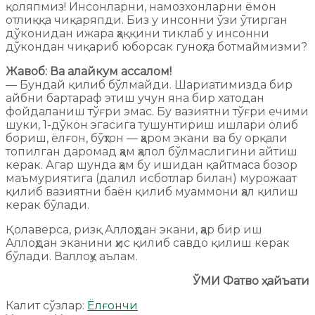
қоляпмиз! Инсонларни, намозхонларни ёмон
отлиққа чиқаряпди. Биз у инсонни ўзи ўтирган
дўконидан ижара ҳаққини тиклаб у инсонни
дўкондан чиқариб юборсак гуноҳга ботмаймизми?
Жавоб: Ва алайкум ассалом!
— Бундай қилиб бўлмайди. Шариатимизда бир
айбни бартараф этиш учун яна бир хатодан
фойдаланиш тўғри эмас. Бу вазиятни тўғри ечими
шуки, 1-дўкон эгасига тушунтириш ишлари олиб
бориш, ёлғон, бўҳтон — ҳаром экани ва бу орқали
топилган даромад ҳам ҳалол бўлмаслигини айтиш
керак. Агар шунда ҳам бу ишидан қайтмаса бозор
маъмуриятига (далил исботлар билан) мурожаат
қилиб вазиятни баён қилиб муаммони ҳал қилиш
керак бўлади.
Қолаверса, ризқ Аллоҳдан экани, ҳар бир иш
Аллоҳдан эканини ҳис қилиб савдо қилиш керак
бўлади. Валлоҳу аълам.
ЎМИ Фатво ҳайъати
Калит сўзлар:
Ёлғончи