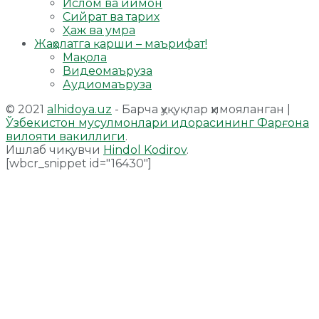
Ислом ва иймон
Сийрат ва тарих
Ҳаж ва умра
Жаҳолатга қарши – маърифат!
Мақола
Видеомаъруза
Аудиомаъруза
© 2021
alhidoya.uz
- Барча ҳуқуқлар ҳимояланган |
Ўзбекистон мусулмонлари идорасининг Фарғона
вилояти вакиллиги
.
Ишлаб чиқувчи
Hindol Kodirov
.
[wbcr_snippet id="16430"]