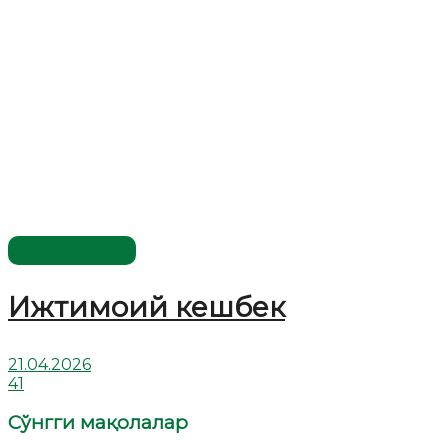
Савол-жавоб
Ижтимоий кешбек
21.04.2026
41
Сўнгги мақолалар