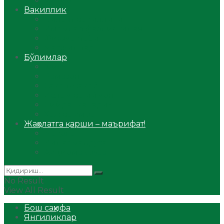
Аудио
Вакиллик
Вилоят вакиллиги
Имомлар фаолиятидан
Фиқҳ мактаби
Масжидлар
Бўлимлар
Фиқҳ
Рамазон
Савол-жавоб
Ислом ва иймон
Сийрат ва тарих
Ҳаж ва умра
Жаҳолатга қарши – маърифат!
Мақола
Видеомаъруза
Аудиомаъруза
No Result
View All Result
Бош саҳифа
Янгиликлар