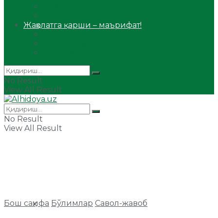
Сийрат ва тарих
Ҳаж ва умра
Жаҳолатга қарши – маърифат!
Мақола
Видеомаъруза
Аудиомаъруза
No Result
View All Result
No Result
View All Result
Бош саҳифа
Бўлимлар
Савол-жавоб