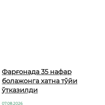
Фарғонада 35 нафар
болажонга хатна тўйи
ўтказилди
07.08.2026