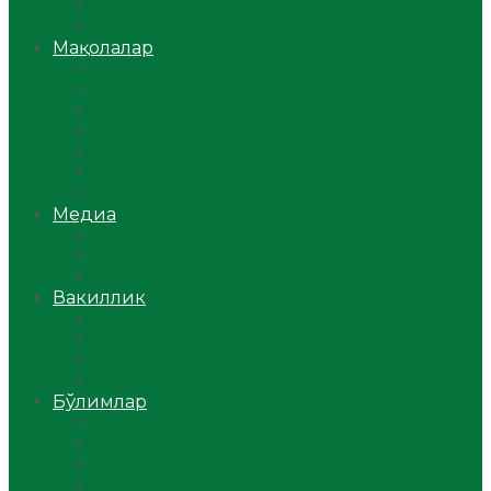
Ўзбекистон
Жаҳон
Мақолалар
Мусулмоннинг одоби
Оилам – саодат масканим!
Таълим-тарбия
Ибратли ҳикоялар
Хислатли ҳикматлар
Аёллар саҳифаси
Саломатлик
Медиа
Видео
Фото
Аудио
Вакиллик
Вилоят вакиллиги
Имомлар фаолиятидан
Фиқҳ мактаби
Масжидлар
Бўлимлар
Фиқҳ
Рамазон
Савол-жавоб
Ислом ва иймон