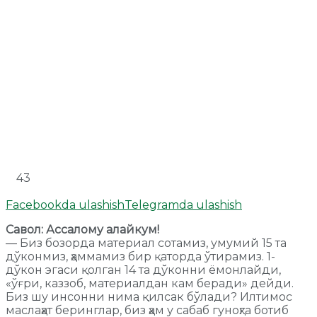
43
Facebookda ulashish
Telegramda ulashish
Савол: Ассалому алайкум!
— Биз бозорда материал сотамиз, умумий 15 та
дўконмиз, ҳаммамиз бир қаторда ўтирамиз. 1-
дўкон эгаси қолган 14 та дўконни ёмонлайди,
«ўғри, каззоб, материалдан кам беради» дейди.
Биз шу инсонни нима қилсак бўлади? Илтимос
маслаҳат беринглар, биз ҳам у сабаб гуноҳга ботиб