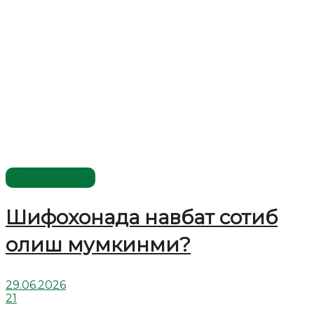
Савол-жавоб
Шифохонада навбат сотиб
олиш мумкинми?
29.06.2026
21