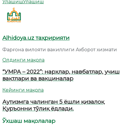
Улашиш
Улашиш
Alhidoya.uz таҳририяти
Фарғона вилояти вакиллиги Ахборот хизмати
Олдинги мақола
“УМРА – 2022”: нархлар, навбатлар, учиш
вақтлари ва вакциналар
Кейинги мақола
Аутизмга чалинган 5 ёшли қизалоқ
Қуръонни тўлиқ ёдлади.
Ўхшаш мақолалар