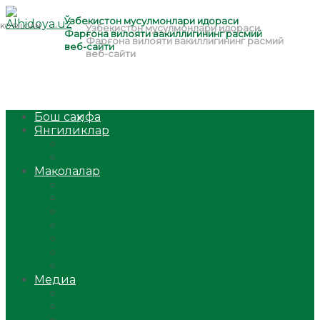
Бош саҳифа
Янгиликлар
Ўзбекистон
Жаҳон
Мақолалар
Мусулмоннинг одоби
Оилам – саодат масканим!
Таълим-тарбия
Ибратли ҳикоялар
Хислатли ҳикматлар
Аёллар саҳифаси
Саломатлик
Медиа
Видео
Фото