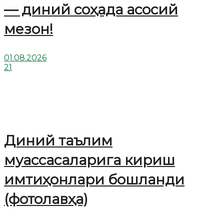
— диний соҳада асосий
мезон!
01.08.2026
21
Диний таълим
муассасаларига кириш
имтиҳонлари бошланди
(фотолавҳа)