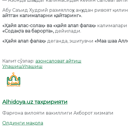
— Азонда шаҳодат калимасидан кейин саловат айти
Абу Саъид Худрий разияллоҳу анҳудан ривоят қилин
айтган калималарни қайтаринг».
«Ҳайя алас-солаҳ» ва «ҳайя алал фалаҳ»
калималари
«Содақта ва барорта»,
дейилади.
«Ҳайя алал фалаҳ»
деганда, эшитувчи
«Маа шаа Алло
Калит сўзлар:
азон
саловат айтиш
Улашиш
Улашиш
Alhidoya.uz таҳририяти
Фарғона вилояти вакиллиги Ахборот хизмати
Олдинги мақола