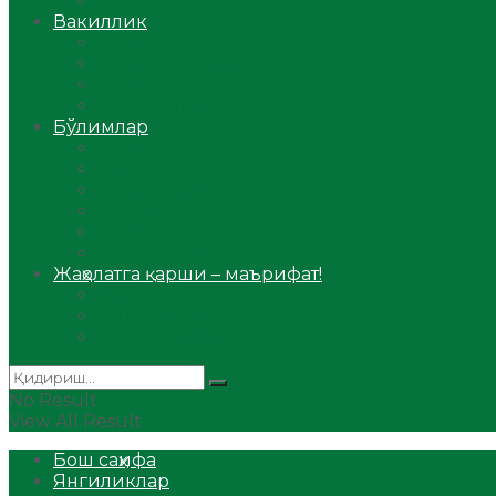
Аудио
Вакиллик
Вилоят вакиллиги
Имомлар фаолиятидан
Фиқҳ мактаби
Масжидлар
Бўлимлар
Фиқҳ
Рамазон
Савол-жавоб
Ислом ва иймон
Сийрат ва тарих
Ҳаж ва умра
Жаҳолатга қарши – маърифат!
Мақола
Видеомаъруза
Аудиомаъруза
No Result
View All Result
Бош саҳифа
Янгиликлар