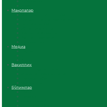
Ўзбекистон
Жаҳон
Мақолалар
Мусулмоннинг одоби
Оилам – саодат масканим!
Таълим-тарбия
Ибратли ҳикоялар
Хислатли ҳикматлар
Аёллар саҳифаси
Саломатлик
Медиа
Видео
Фото
Аудио
Вакиллик
Вилоят вакиллиги
Имомлар фаолиятидан
Фиқҳ мактаби
Масжидлар
Бўлимлар
Фиқҳ
Рамазон
Савол-жавоб
Ислом ва иймон