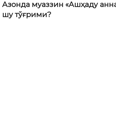
Азонда муаззин «Ашҳаду анна
шу тўғрими?