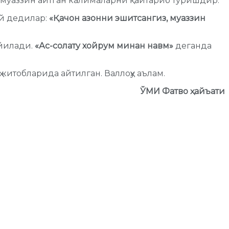
— муаззин айтган калималарни қайтариб туришдир.
ай дедилар:
«Қачон азонни эшитсангиз, муаззин
йилади.
«Ас-солату хойрум минан навм»
деганда
 китобларида айтилган. Валлоҳу аълам.
ЎМИ Фатво ҳайъати