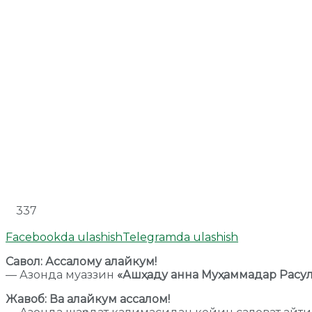
337
Facebookda ulashish
Telegramda ulashish
Савол: Ассалому алайкум!
— Азонда муаззин
«Ашҳаду анна Муҳаммадар Расул
Жавоб: Ва алайкум ассалом!