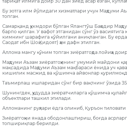
тариқат илмига доир 30 дан зиёд асар ёзган, кўпл
Бу зотга илм йўлидаги хизматлари учун Маҳдуми А
топган.
Самарқанд ҳукмдори бўлган Ялангтўш Баҳодир Маҳду
барпо қилган. У вафот этганидан сўнг ўз васиятига 
кимнинг шарафига қўйилгани аниқланган. Бу ерда к
Саодат ибн Шоҳ Ҳидоят) ҳам дафн этилган.
Аллома мангу қўним топган зиёратгоҳда лойиҳа д
Маҳдуми Аъзам зиёратгоҳининг умумий майдони қар
мақсадида Маҳдуми Аъзам мақбараси ёнида уч қават
кишилик масжид ва қўшимча айвонлар қурилмоқд
Таъмирлаш ишларидан сўнг бир вақтнинг ўзида 35
Шунингдек, ҳудудда зиёратчиларга қўшимча қулай
объектлари ташкил этилади.
Алломанинг руҳлари ёдга олиниб, Қуръон тиловати 
Зиёратгоҳни янада ободонлаштириш, боғда асрларг
топшириқлар берилди.