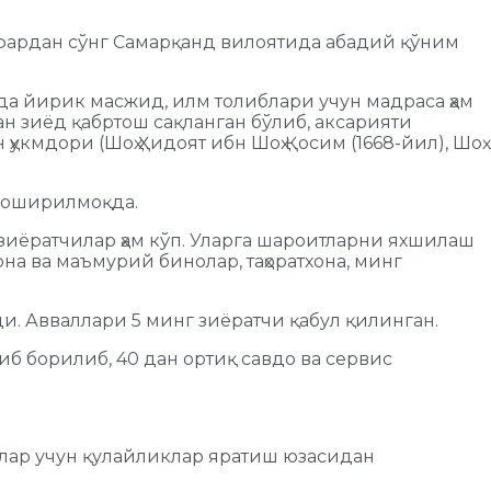
афардан сўнг Самарқанд вилоятида абадий қўним
рда йирик масжид, илм толиблари учун мадраса ҳам
дан зиёд қабртош сақланган бўлиб, аксарияти
укмдори (Шоҳ Ҳидоят ибн Шоҳ Қосим (1668-йил), Шоҳ
а оширилмоқда.
зиёратчилар ҳам кўп. Уларга шароитларни яхшилаш
на ва маъмурий бинолар, таҳоратхона, минг
. Авваллари 5 минг зиёратчи қабул қилинган.
 борилиб, 40 дан ортиқ савдо ва сервис
илар учун қулайликлар яратиш юзасидан