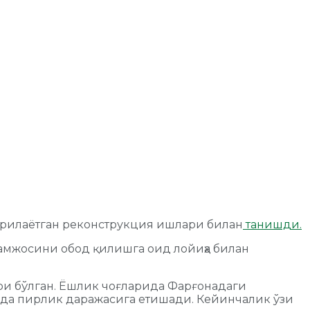
ирилаётган реконструкция ишлари билан
танишди.
амжосини обод қилишга оид лойиҳа билан
ри бўлган. Ёшлик чоғларида Фарғонадаги
ида пирлик даражасига етишади. Кейинчалик ўзи