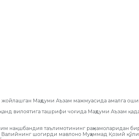
а жойлашган Маҳдуми Аъзам мажмуасида амалга ош
қанд вилоятига ташрифи чоғида Маҳдуми Аъзам қад
олим нақшбандия таълимотининг раҳнамоларидан би
ор Валийнинг шогирди мавлоно Муҳаммад Қозий қўл