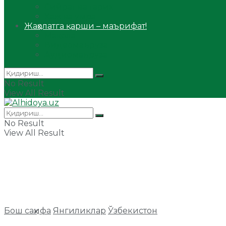
Сийрат ва тарих
Ҳаж ва умра
Жаҳолатга қарши – маърифат!
Мақола
Видеомаъруза
Аудиомаъруза
No Result
View All Result
No Result
View All Result
Бош саҳифа
Янгиликлар
Ўзбекистон