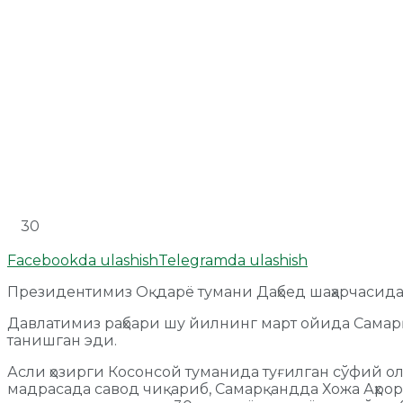
30
Facebookda ulashish
Telegramda ulashish
Президентимиз Оқдарё тумани Даҳбед шаҳарчасид
Давлатимиз раҳбари шу йилнинг март ойида Самар
танишган эди.
Асли ҳозирги Косонсой туманида туғилган сўфий 
мадрасада савод чиқариб, Самарқандда Хожа Аҳр