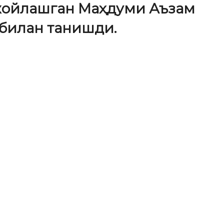
жойлашган Маҳдуми Аъзам
билан танишди.