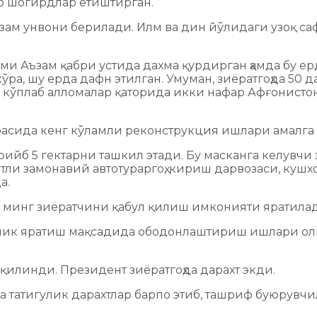
аб шогирдлар етиштирган.
ъзам унвони берилади. Илм ва дин йўлидаги узоқ с
ми Аъзам қабри устида дахма қурдирган ҳамда бу е
кўра, шу ерда дафн этилган. Умуман, зиёратгоҳда 50 
ўплаб алломалар қаторида икки нафар Афғонистон ҳ
оирасида кенг кўламли реконструкция ишлари амалг
ийб 5 гектарни ташкил этади. Бу масканга келувчи 
ли замонавий автотураргоҳ, кириш дарвозаси, кушхо
а.
 минг зиёратчини қабул қилиш имконияти яратилади
лик яратиш мақсадида ободонлаштириш ишлари олиб
қилинди. Президент зиёратгоҳда дарахт экди.
а татигулик дарахтлар барпо этиб, ташриф буюрувч