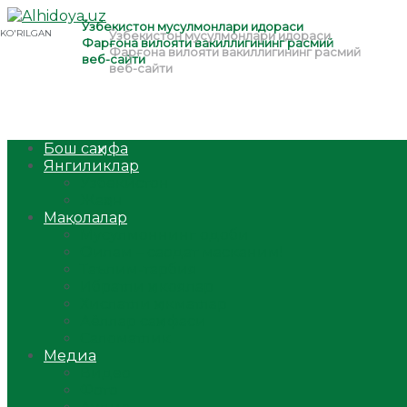
Бош саҳифа
Янгиликлар
Ўзбекистон
Жаҳон
Мақолалар
Мусулмоннинг одоби
Оилам – саодат масканим!
Таълим-тарбия
Ибратли ҳикоялар
Хислатли ҳикматлар
Аёллар саҳифаси
Саломатлик
Медиа
Видео
Фото