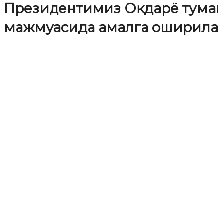
Президентимиз Оқдарё тума
мажмуасида амалга оширила