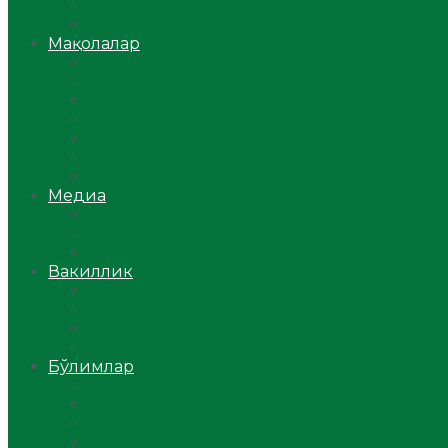
Ўзбекистон
Жаҳон
Мақолалар
Мусулмоннинг одоби
Оилам – саодат масканим!
Таълим-тарбия
Ибратли ҳикоялар
Хислатли ҳикматлар
Аёллар саҳифаси
Саломатлик
Медиа
Видео
Фото
Аудио
Вакиллик
Вилоят вакиллиги
Имомлар фаолиятидан
Фиқҳ мактаби
Масжидлар
Бўлимлар
Фиқҳ
Рамазон
Савол-жавоб
Ислом ва иймон