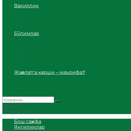
Аудио
Вакиллик
Вилоят вакиллиги
Имомлар фаолиятидан
Фиқҳ мактаби
Масжидлар
Бўлимлар
Фиқҳ
Рамазон
Савол-жавоб
Ислом ва иймон
Сийрат ва тарих
Ҳаж ва умра
Жаҳолатга қарши – маърифат!
Мақола
Видеомаъруза
Аудиомаъруза
No Result
View All Result
Бош саҳифа
Янгиликлар