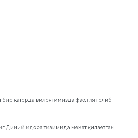
н бир қаторда вилоятимизда фаолият олиб
г Диний идора тизимида меҳнат қилаётган