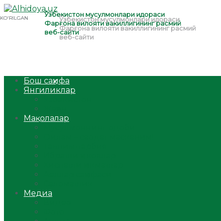
Бош саҳифа
Янгиликлар
Ўзбекистон
Жаҳон
Мақолалар
Мусулмоннинг одоби
Оилам – саодат масканим!
Таълим-тарбия
Ибратли ҳикоялар
Хислатли ҳикматлар
Аёллар саҳифаси
Саломатлик
Медиа
Видео
Фото