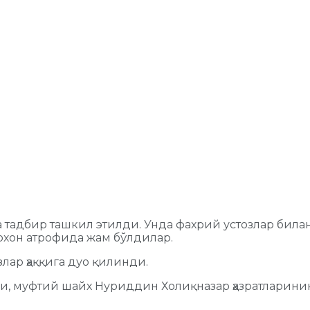
 тадбир ташкил этилди. Унда фахрий устозлар била
рхон атрофида жам бўлдилар.
лар ҳаққига дуо қилинди.
, муфтий шайх Нуриддин Холиқназар ҳазратларинин