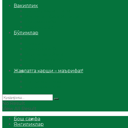
Аудио
Вакиллик
Вилоят вакиллиги
Имомлар фаолиятидан
Фиқҳ мактаби
Масжидлар
Бўлимлар
Фиқҳ
Рамазон
Савол-жавоб
Ислом ва иймон
Сийрат ва тарих
Ҳаж ва умра
Жаҳолатга қарши – маърифат!
Мақола
Видеомаъруза
Аудиомаъруза
No Result
View All Result
Бош саҳифа
Янгиликлар