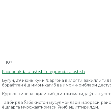
107
Facebookda ulashish
Telegramda ulashish
Бугун, 29 июнь куни Фарғона вилояти вакиллигида
бораётган ёш имом-хатиб ва имом-ноиблари дасту
Қуръон тиловат қилиниб, дин хизматида ўтган устоз
Тадбирда Ўзбекистон мусулмонлари идораси раиси
ёшларга мурожаатномаси ўқиб эшиттирилди.