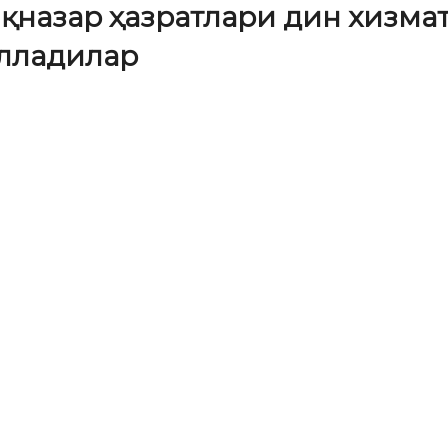
назар ҳазратлари дин хизмат
лладилар