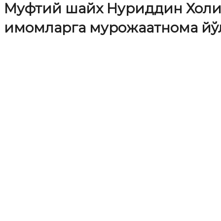
Муфтий шайх Нуриддин Холиқ
имомларга мурожаатнома йў