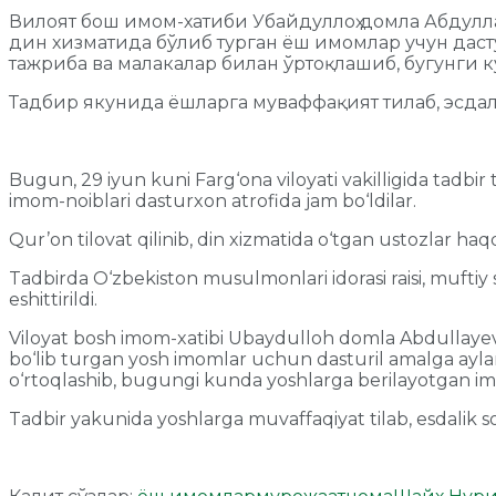
Вилоят бош имом-хатиби Убайдуллоҳ домла Абдулла
дин хизматида бўлиб турган ёш имомлар учун дас
тажриба ва малакалар билан ўртоқлашиб, бугунги
Тадбир якунида ёшларга муваффақият тилаб, эсда
Bugun, 29 iyun kuni Farg‘ona viloyati vakilligida tadbir 
imom-noiblari dasturxon atrofida jam bo‘ldilar.
Qur’on tilovat qilinib, din xizmatida o‘tgan ustozlar haqq
Tadbirda O‘zbekiston musulmonlari idorasi raisi, muftiy
eshittirildi.
Viloyat bosh imom-xatibi Ubaydulloh domla Abdullayev m
bo‘lib turgan yosh imomlar uchun dasturil amalga aylanish
o‘rtoqlashib, bugungi kunda yoshlarga berilayotgan imk
Tadbir yakunida yoshlarga muvaffaqiyat tilab, esdalik sov