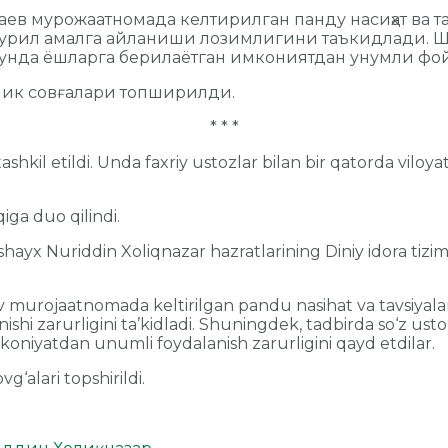
ев мурожаатномада келтирилган панду насиҳат ва та
турил амалга айланиши лозимлигини таъкидлади. Ш
 кунда ёшларга берилаётган имкониятдан унумли ф
лик совғалари топширилди.
* * *
tashkil etildi. Unda faxriy ustozlar bilan bir qatorda vilo
iga duo qilindi.
 shayx Nuriddin Xoliqnazar hazratlarining Diniy idora ti
urojaatnomada keltirilgan pandu nasihat va tavsiyalar s
i zarurligini ta’kidladi. Shuningdek, tadbirda so‘z ustozl
oniyatdan unumli foydalanish zarurligini qayd etdilar.
g‘alari topshirildi.