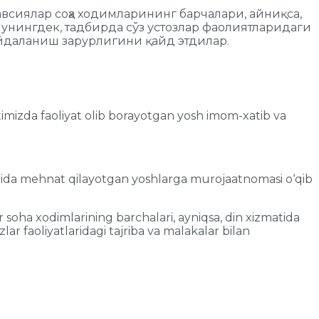
всиялар соҳа ходимларининг барчалари, айниқса,
унингдек, тадбирда сўз устозлар фаолиятларидаги
ойдаланиш зарурлигини қайд этдилар.
yatimizda faoliyat olib borayotgan yosh imom-xatib va
zimida mehnat qilayotgan yoshlarga murojaatnomasi o‘qib
oha xodimlarining barchalari, ayniqsa, din xizmatida
ar faoliyatlaridagi tajriba va malakalar bilan