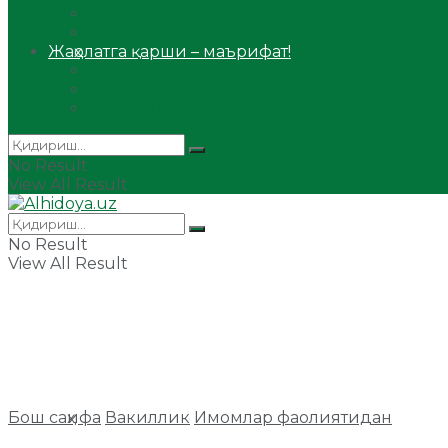
Сийрат ва тарих
Ҳаж ва умра
Жаҳолатга қарши – маърифат!
Мақола
Видеомаъруза
Аудиомаъруза
No Result
View All Result
No Result
View All Result
Бош саҳифа
Вакиллик
Имомлар фаолиятидан