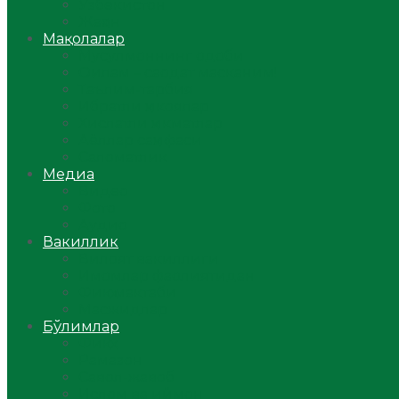
Ўзбекистон
Жаҳон
Мақолалар
Мусулмоннинг одоби
Оилам – саодат масканим!
Таълим-тарбия
Ибратли ҳикоялар
Хислатли ҳикматлар
Аёллар саҳифаси
Саломатлик
Медиа
Видео
Фото
Аудио
Вакиллик
Вилоят вакиллиги
Имомлар фаолиятидан
Фиқҳ мактаби
Масжидлар
Бўлимлар
Фиқҳ
Рамазон
Савол-жавоб
Ислом ва иймон