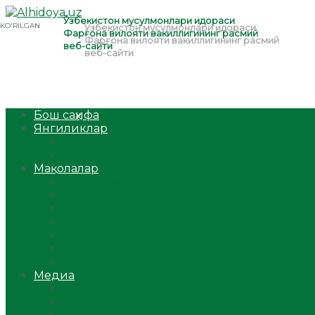
Бош саҳифа
Янгиликлар
Ўзбекистон
Жаҳон
Мақолалар
Мусулмоннинг одоби
Оилам – саодат масканим!
Таълим-тарбия
Ибратли ҳикоялар
Хислатли ҳикматлар
Аёллар саҳифаси
Саломатлик
Медиа
Видео
Фото