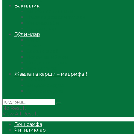
Аудио
Вакиллик
Вилоят вакиллиги
Имомлар фаолиятидан
Фиқҳ мактаби
Масжидлар
Бўлимлар
Фиқҳ
Рамазон
Савол-жавоб
Ислом ва иймон
Сийрат ва тарих
Ҳаж ва умра
Жаҳолатга қарши – маърифат!
Мақола
Видеомаъруза
Аудиомаъруза
No Result
View All Result
Бош саҳифа
Янгиликлар