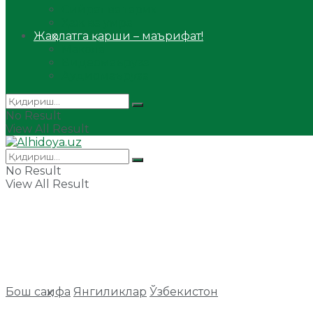
Сийрат ва тарих
Ҳаж ва умра
Жаҳолатга қарши – маърифат!
Мақола
Видеомаъруза
Аудиомаъруза
No Result
View All Result
No Result
View All Result
Бош саҳифа
Янгиликлар
Ўзбекистон