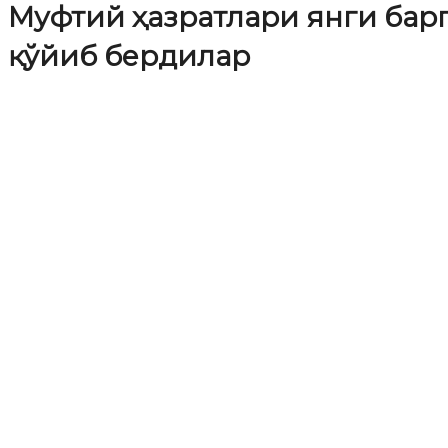
Муфтий ҳазратлари янги бар
қўйиб бердилар