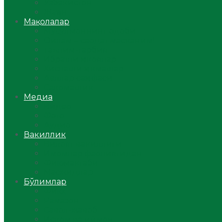
Ўзбекистон
Жаҳон
Мақолалар
Мусулмоннинг одоби
Оилам – саодат масканим!
Таълим-тарбия
Ибратли ҳикоялар
Хислатли ҳикматлар
Аёллар саҳифаси
Саломатлик
Медиа
Видео
Фото
Аудио
Вакиллик
Вилоят вакиллиги
Имомлар фаолиятидан
Фиқҳ мактаби
Масжидлар
Бўлимлар
Фиқҳ
Рамазон
Савол-жавоб
Ислом ва иймон