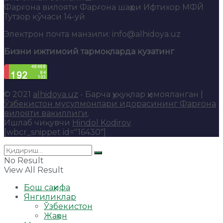
Фарғона вилояти Фарғона шаҳри Ифтихор МФЙ
Тутзор кўчаси 14-уй
Электрон почта манзили: info@alhidoya.uz
Бизни ижтимоий тармоқларда кузатинг
© 2021
alhidoya.uz
- Барча ҳуқуқлар ҳимояланган |
Ўзбекистон мусулмонлари идорасининг Фарғона
вилояти вакиллиги
.
Ишлаб чиқувчи
Hindol Kodirov
.
[wbcr_snippet id="16430"]
No Result
View All Result
Бош саҳифа
Янгиликлар
Ўзбекистон
Жаҳон