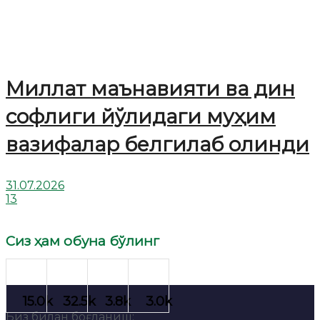
Миллат маънавияти ва дин
софлиги йўлидаги муҳим
вазифалар белгилаб олинди
31.07.2026
13
Сиз ҳам обуна бўлинг
Биз билан боғланиш: