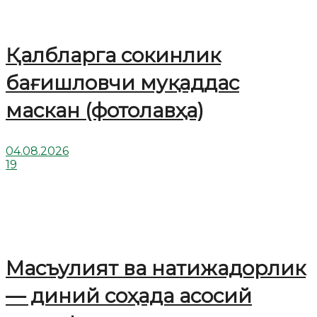
Қалбларга сокинлик
бағишловчи муқаддас
маскан (фотолавҳа)
04.08.2026
19
Масъулият ва натижадорлик
— диний соҳада асосий