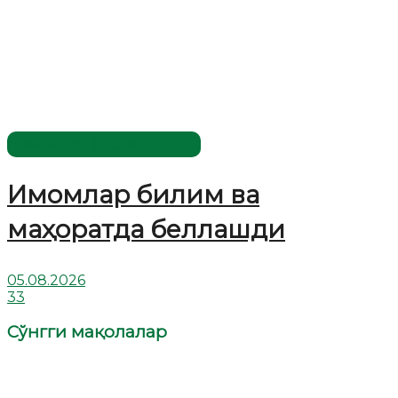
Имомлар фаолиятидан
Имомлар билим ва
маҳоратда беллашди
05.08.2026
33
Сўнгги мақолалар