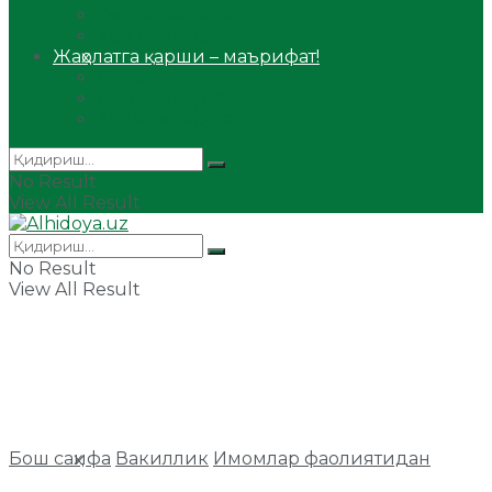
Сийрат ва тарих
Ҳаж ва умра
Жаҳолатга қарши – маърифат!
Мақола
Видеомаъруза
Аудиомаъруза
No Result
View All Result
No Result
View All Result
Бош саҳифа
Вакиллик
Имомлар фаолиятидан