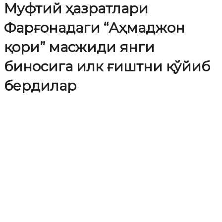
Муфтий ҳазратлари
Фарғонадаги “Аҳмаджон
қори” масжиди янги
биносига илк ғиштни қўйиб
бердилар