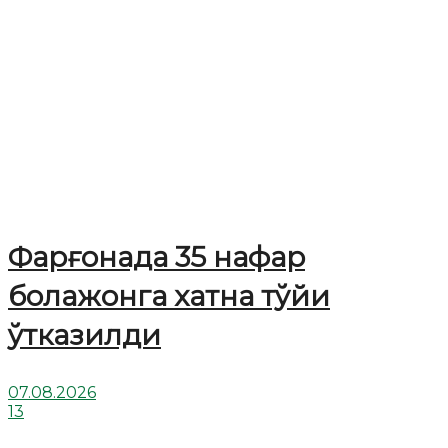
Фарғонада 35 нафар
болажонга хатна тўйи
ўтказилди
07.08.2026
13