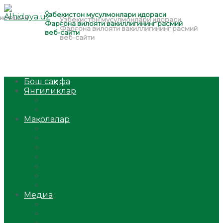
Бош саҳифа
Янгиликлар
Ўзбекистон
Жаҳон
Мақолалар
Мусулмоннинг одоби
Оилам – саодат масканим!
Таълим-тарбия
Ибратли ҳикоялар
Хислатли ҳикматлар
Аёллар саҳифаси
Саломатлик
Медиа
Видео
Фото