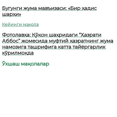
Бугунги жума мавъизаси: «Бир ҳадис
шарҳи»
Кейинги мақола
Фотолавҳа: Қўқон шаҳридаги “Ҳазрати
Аббос” жомесида муфтий ҳазратнинг жума
намозига ташрифига катта тайёргарлик
кўрилмоқда
Ўхшаш мақолалар