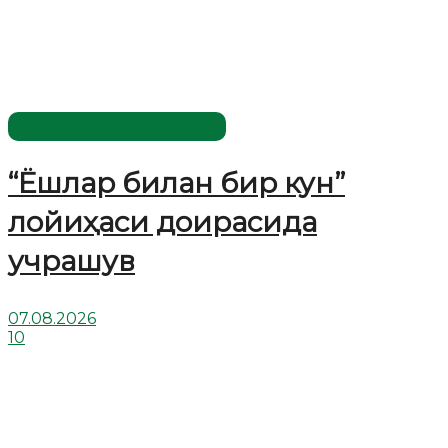
Имомлар фаолиятидан
“Ёшлар билан бир кун”
лойиҳаси доирасида
учрашув
07.08.2026
10