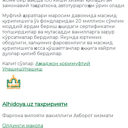
жоме бир вақтда 100 киши хизмат қиладиган
замонавий таҳоратхона, автотураргоҳ ҳам ўрин олади.
Муфтий ҳазратлари маросим давомида масжид
қурилишига ўз фондларидан 20 миллион сўмлик
моддий ёрдам бериш ҳақидаги сертификатни
топширдилар ва мутасадди вакилларга зарур
кўрсатмалар бердилар. Якунда юртимиз
ободлиги, халқимиз фаровонлиги ва масжид
қурилишига ҳисса қўшаётганлар ҳаққига хайрли
дуолар қилиб бердилар.
Калит сўзлар:
Аҳмаджон қори
муфтий
Улашиш
Улашиш
Alhidoya.uz таҳририяти
Фарғона вилояти вакиллиги Ахборот хизмати
Олдинги мақола