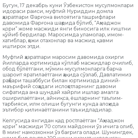
Бугун, 17 декабрь куни Ўзбекистон мусулмонлари
идораси раиси, муфтий Нуриддин домла
ҳазратлари Фарғона вилоятига ташрифлари
давомида Фарғона шаҳрида бўлиб, “Аҳмаджон
қори” жоме масжиди янги биносига илк ғиштни
қўйиб бердилар. Маросимда уламолар, имом-
хатиблар, ҳожи отахонлар ва масжид қавми
иштирок этди.
Муфтий ҳазратлари маросим давомида охирги
йилларда юртимизда кўплаб масжидлар очилиб,
обод бўлётгани, мўмин-мусулмонларга барча
шароит яратилаётгани ҳақида сўзлаб, Давлатимиз
раҳбари ташаббуси билан юртимизда диний-
маърифий соҳадаги ислоҳотларнинг давоми
сифатида ана шундай хайрли ишлар амалга
оширилаётгани, айниқса, ёшларнинг таълим-
тарбияси, илм олиши бугунги кунда алоҳида
эътибор қилинаётганини таъкидладилар.
Келгусида янгидан қад ростлаётган “Аҳмаджон
қори” масжиди 70 сотих майдонни ўз ичига олиб,
8 минг намозхонни ўз бағрига олади. Шунингдек,