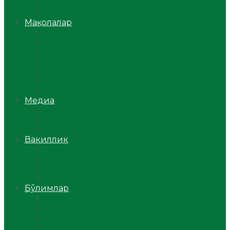
Ўзбекистон
Жаҳон
Мақолалар
Мусулмоннинг одоби
Оилам – саодат масканим!
Таълим-тарбия
Ибратли ҳикоялар
Хислатли ҳикматлар
Аёллар саҳифаси
Саломатлик
Медиа
Видео
Фото
Аудио
Вакиллик
Вилоят вакиллиги
Имомлар фаолиятидан
Фиқҳ мактаби
Масжидлар
Бўлимлар
Фиқҳ
Рамазон
Савол-жавоб
Ислом ва иймон