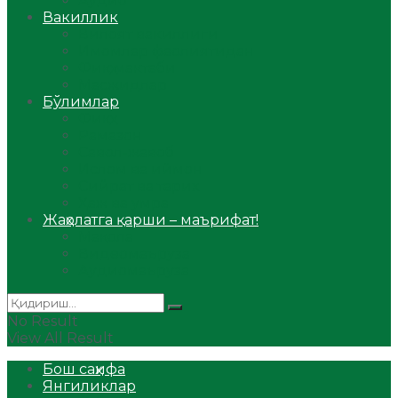
Аудио
Вакиллик
Вилоят вакиллиги
Имомлар фаолиятидан
Фиқҳ мактаби
Масжидлар
Бўлимлар
Фиқҳ
Рамазон
Савол-жавоб
Ислом ва иймон
Сийрат ва тарих
Ҳаж ва умра
Жаҳолатга қарши – маърифат!
Мақола
Видеомаъруза
Аудиомаъруза
No Result
View All Result
Бош саҳифа
Янгиликлар