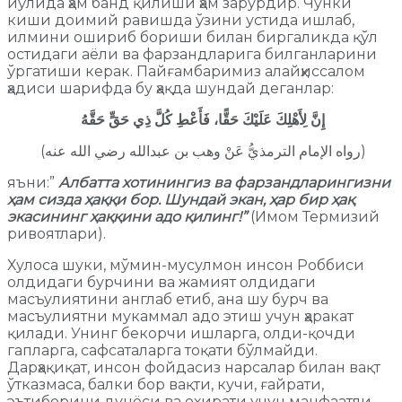
йўлида ҳам банд қилиши ҳам зарурдир. Чунки
киши доимий равишда ўзини устида ишлаб,
илмини ошириб бориши билан биргаликда қўл
остидаги аёли ва фарзандларига билганларини
ўргатиши керак. Пайғамбаримиз алайҳиссалом
ҳадиси шарифда бу ҳақда шундай деганлар:
إِنَّ لِأَهْلِكَ عَلَيْكَ حَقًّا، فَأَعْطِ كُلَّ ذِي حَقٍّ حَقَّهُ
(رواه الإمام الترمذيُّ عَنْ وهب بن عبدالله رضي الله عنه)
яъни:”
Албатта хотинингиз ва фарзандларингизни
ҳам сизда ҳаққи
бор. Шундай экан, ҳар бир ҳақ
экасининг ҳаққини адо қилинг!”
(Имом Термизий
ривоятлари).
Хулоса шуки, мўмин-мусулмон инсон Роббиси
олдидаги бурчини ва жамият олдидаги
масъулиятини англаб етиб, ана шу бурч ва
масъулиятни мукаммал адо этиш учун ҳаракат
қилади. Унинг бекорчи ишларга, олди-қочди
гапларга, сафсаталарга тоқати бўлмайди.
Дарҳақиқат, инсон фойдасиз нарсалар билан вақт
ўтказмаса, балки бор вақти, кучи, ғайрати,
эътиборини дунёси ва охирати учун манфаатли