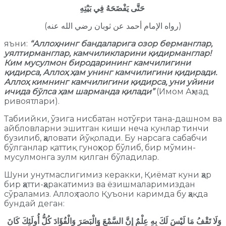
حَتَّى يَفْضَحَهُ فِي بَيْتِهِ
(رواه الإمام أحمد عن ثوبان رضي الله عنه)
яъни:
“Аллоҳнинг бандаларига озор берманглар,
уялтирманглар, камчиликларини қидирманглар!
Ким мусулмон биродарининг камчилигини
қидирса, Аллоҳ ҳам унинг камчилигини қидиради.
Аллоҳ кимнинг камчилигини қидирса, уни уйини
ичида бўлса ҳам шарманда қилади”
(Имом Аҳмад
ривоятлари).
Табиийки, ўзига нисбатан нотўғри тана-дашном ва
айбловларни эшитган киши неча кунлар тинчи
бузилиб, ҳаловати йўқолади. Бу нарсага сабабчи
бўлганлар қаттиқ гуноҳкор бўлиб, бир мўмин-
мусулмонга зулм қилган бўладилар.
Шуни унутмаслигимиз керакки, Қиёмат куни ҳар
бир ҳатти-ҳаракатимиз ва ёзишмаларимиздан
сўраламиз. Аллоҳ таоло Қуъони каримда бу ҳақда
бундай деган:
وَلَا تَقْفُ مَا لَيْسَ لَكَ بِهِ عِلْمٌ إِنَّ السَّمْعَ وَالْبَصَرَ وَالْفُؤَادَ كُلُّ أُولَئِكَ كَانَ