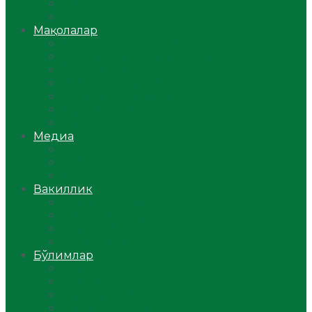
Ўзбекистон
Жаҳон
Мақолалар
Мусулмоннинг одоби
Оилам – саодат масканим!
Таълим-тарбия
Ибратли ҳикоялар
Хислатли ҳикматлар
Аёллар саҳифаси
Саломатлик
Медиа
Видео
Фото
Аудио
Вакиллик
Вилоят вакиллиги
Имомлар фаолиятидан
Фиқҳ мактаби
Масжидлар
Бўлимлар
Фиқҳ
Рамазон
Савол-жавоб
Ислом ва иймон