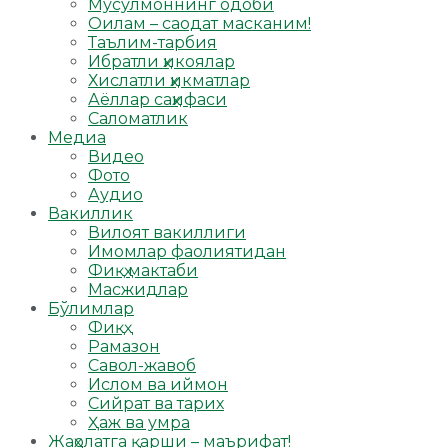
Мусулмоннинг одоби
Оилам – саодат масканим!
Таълим-тарбия
Ибратли ҳикоялар
Хислатли ҳикматлар
Аёллар саҳифаси
Саломатлик
Медиа
Видео
Фото
Аудио
Вакиллик
Вилоят вакиллиги
Имомлар фаолиятидан
Фиқҳ мактаби
Масжидлар
Бўлимлар
Фиқҳ
Рамазон
Савол-жавоб
Ислом ва иймон
Сийрат ва тарих
Ҳаж ва умра
Жаҳолатга қарши – маърифат!