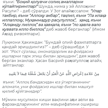
яъни
:
“Боқий қолувчи солиҳ амалларни
кўпайтиринглар!”
Шунда, нима у эй Аллоҳнинг
Расули?
–
деб сўралди. У Зот алайҳиссалом:
“Улар
такбир, яъни “Аллоҳу акбар”, таҳлил, яъни “Ла илаҳа
иллаллоҳу, Муҳаммадур расулуллоҳ”, ҳамд, яъни
“Алҳамду лиллоҳ” ва ҳавқала, яъни “ло ҳавла вало
қуввата илло биллоҳ”
деб жавоб берганлар” (Имом
Аҳмад ривоятлари).
Луқмони Ҳакимдан: “Бундай олий фазилатларга
қандай эришдингиз?” – деб сўрашибди. У
зот:
“Рост сўзлаш, омонатдорлик ва фойдасиз
ишларни тарк этиш билан эришдим”,
дея жавоб
берган эканлар. Ҳасан Басрий раҳматуллоҳи алайҳ
айтганлар:
مِنْ عَلامَةِ إعْرَاضِ اللَّهِ عَنْ الْعَبْدِ أَنْ يَجْعَلَ شُغْلَهُ فِيمَا لاَ يَعْنِيهِ
яъни
:
“Аллоҳ бандасидан юз ўгирганининг
аломати, уни фойдасиз ишлар билан машғул
қилиб қўйганидир”
.
Мўмин-мусулмон киши вақтини аҳли аёли ва
фарзандларининг илм-маърифатини ошириш