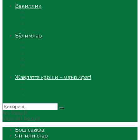
Аудио
Вакиллик
Вилоят вакиллиги
Имомлар фаолиятидан
Фиқҳ мактаби
Масжидлар
Бўлимлар
Фиқҳ
Рамазон
Савол-жавоб
Ислом ва иймон
Сийрат ва тарих
Ҳаж ва умра
Жаҳолатга қарши – маърифат!
Мақола
Видеомаъруза
Аудиомаъруза
No Result
View All Result
Бош саҳифа
Янгиликлар