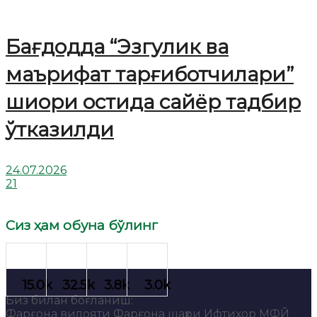
Бағдодда “Эзгулик ва
маърифат тарғиботчилари”
шиори остида сайёр тадбир
ўтказилди
24.07.2026
21
Сиз ҳам обуна бўлинг
Биз билан боғланиш:
Фарғона вилояти Фарғона шаҳри Ифтихор МФЙ