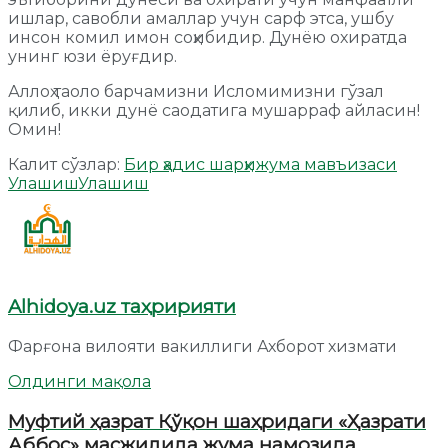
ишлар, савобли амаллар учун сарф этса, ушбу
инсон комил имон соҳибидир. Дунёю охиратда
унинг юзи ёруғдир.
Аллоҳ таоло барчамизни Исломимизни гўзал
қилиб, икки дунё саодатига мушарраф айласин!
Омин!
Калит сўзлар:
Бир ҳадис шарҳи
жума мавъизаси
Улашиш
Улашиш
Alhidoya.uz таҳририяти
Фарғона вилояти вакиллиги Ахборот хизмати
Олдинги мақола
Муфтий ҳазрат Қўқон шаҳридаги «Ҳазрати
Аббос» масжидида жума намозида