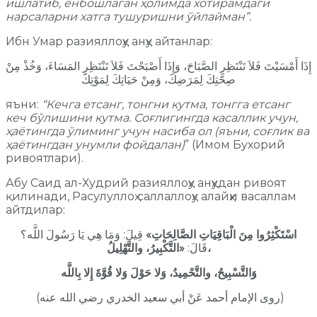
ишлатиб, ёнбошлаган ҳолимда хотирамдаги
нарсаларни хатга тушуришни ўйлайман”.
Ибн Умар разияллоҳу анҳу айтанлар:
إِذَا أَمْسَيْتَ فَلاَ تَنْتَظِرِ الصَّبَاحَ، وَإِذَا أَصْبَحْتَ فَلاَ تَنْتَظِرِ المَسَاءَ، وَخُذْ مِنْ
صِحَّتِكَ لِمَرَضِكَ، وَمِنْ حَيَاتِكَ لِمَوْتِكَ
яъни:
“Кечга етсанг, тонгни кутма, тонгга етсанг
кеч бўлишини кутма. Соғлигингда касаллик учун,
ҳаётингда ўлиминг учун насиба ол (яъни, соғлик ва
ҳаётингдан унумли фойдалан)
” (Имом Бухорий
ривоятлари).
Абу Саид ал-Худрий разияллоҳу анҳудан ривоят
қилинади, Расулуллоҳ саллаллоҳу алайҳи васаллам
айтдилар:
اسْتَكْثِرُوا مِنَ الْبَاقِيَاتِ الصَّالِحَاتِ»
قِيلَ: وَمَا هِي يَا رَسُولَ اللَّه؟
«التَّكْبِيرُ، والتَّهْلِيلُ،
قَالَ:
وَالتَّسْبِيحُ، والتَّحْمِيدُ، وَلا حَوْلَ وَلا قُوَّةَ إِلا بِاللَّه
(روى الإمام أحمد عَنْ أبي سعيد الخدري رضي الله عنه)