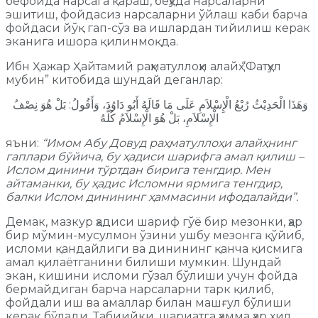
бефойда нарсага қараш, беҳуда нарсаларни
эшитиш, фойдасиз нарсаларни ўйлаш каби барча
фойдаси йўқ гап-сўз ва ишлардан тийилиш керак
эканига ишора қилинмоқда.
Ибн Ҳажар Ҳайтамий раҳматуллоҳи алайҳ “Фатҳул
мубин” китобида шундай деганлар:
وَهَذَا الْحَدِيْثُ رُبْعُ الْإِسْلاَمِ عَلَى مَا قَالَهُ أَبُو دَاوُدَ، وَأَقُولُ: بَلْ هُوَ نِصْفُ
الْإِسْلاَمِ، بَلْ هُوَ الْإِسْلاَمُ كُلُّه
яъни:
“Имом Абу Довуд раҳматуллоҳи алайҳнинг
гаплари бўйича, бу ҳадиси шарифга амал қилиш –
Ислом динини тўртдан бирига тенгдир. Мен
айтаманки, бу ҳадис Исломни ярмига тенгдир,
балки Ислом динининг ҳаммасини ифодалайди”.
Демак, мазкур ҳадиси шариф гўё бир мезонки, ҳар
бир мўмин-мусулмон ўзини ушбу мезонга қўйиб,
исломи қандайлиги ва динининг қанча қисмига
амал қилаётганини билиши мумкин. Шундай
экан, кишини исломи гўзал бўлиши учун фойда
бермайдиган барча нарсаларни тарк қилиб,
фойдали иш ва амаллар билан машғул бўлиши
керак бўлади. Табиийки, шариатга ҳамма ҳар хил