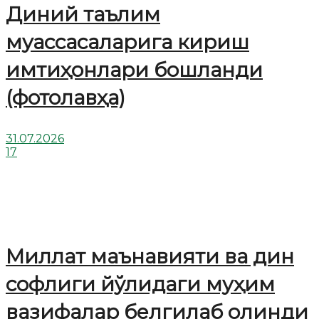
Диний таълим
муассасаларига кириш
имтиҳонлари бошланди
(фотолавҳа)
31.07.2026
17
Миллат маънавияти ва дин
софлиги йўлидаги муҳим
вазифалар белгилаб олинди