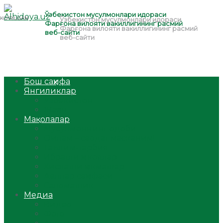
Бош саҳифа
Янгиликлар
Ўзбекистон
Жаҳон
Мақолалар
Мусулмоннинг одоби
Оилам – саодат масканим!
Таълим-тарбия
Ибратли ҳикоялар
Хислатли ҳикматлар
Аёллар саҳифаси
Саломатлик
Медиа
Видео
Фото