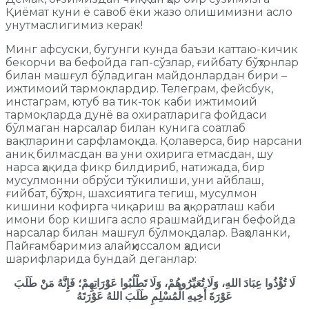
Қиёмат куни ё савоб ёки жазо олишимизни асло
унутмаслигимиз керак!
Минг афсуски, бугунги кунда баъзи каттаю-кичик
бекорчи ва бефойда гап-сўзлар, ғийбату бўҳтонлар
билан машғул бўладиган майдонлардан бири –
ижтимоий тармоқлардир. Телеграм, фейсбук,
инстаграм, ютуб ва тик-ток каби ижтимоий
тармоқларда дунё ва охиратларига фойдаси
бўлмаган нарсалар билан кунига соатлаб
вақтларини сарфламоқда. Қолаверса, бир нарсани
аниқ билмасдан ва уни охирига етмасдан, шу
нарса ҳақида фикр билдириб, натижада, бир
мусулмонни обрўси тўкилиши, уни айблаш,
ғийбат, бўҳтон, шахсиятига тегиш, мусулмон
кишини кофирга чиқариш ва ҳақоратлаш каби
имони бор кишига асло ярашмайдиган бефойда
нарсалар билан машғул бўлмоқдалар. Ваҳоланки,
Пайғамбаримиз алайҳиссалом ҳадиси
шарифларида бундай деганлар:
لَا تُؤْذُوا عِبَادَ اللهِ، وَلَا تُعَيِّرُوهُمْ، وَلَا تَطْلُبُوا عَوْرَاتِهِمْ؛ فَإِنَّهُ مَنْ طَلَبَ
عَوْرَةَ أَخِيهِ الْمُسْلِمِ طَلَبَ اللهُ عَوْرَتَهُ