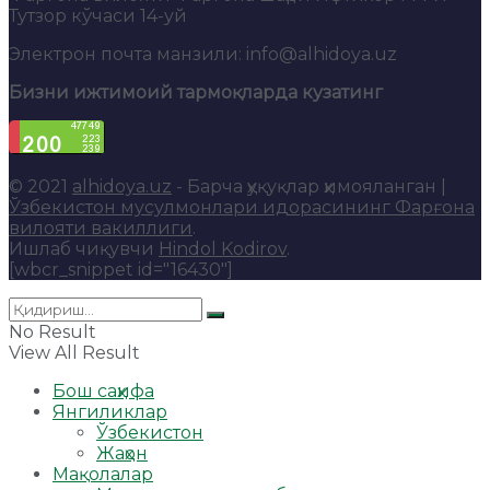
Тутзор кўчаси 14-уй
Электрон почта манзили: info@alhidoya.uz
Бизни ижтимоий тармоқларда кузатинг
© 2021
alhidoya.uz
- Барча ҳуқуқлар ҳимояланган |
Ўзбекистон мусулмонлари идорасининг Фарғона
вилояти вакиллиги
.
Ишлаб чиқувчи
Hindol Kodirov
.
[wbcr_snippet id="16430"]
No Result
View All Result
Бош саҳифа
Янгиликлар
Ўзбекистон
Жаҳон
Мақолалар