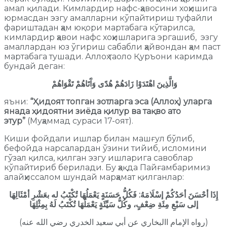
амал қилади. Кимлардир нафс-ҳавосини хоҳишига
юрмасдан эзгу амалларни кўпайтириш туфайли
фариштадан ҳам юқори мартабага кўтарилса,
кимлардир ҳавои нафс хоҳишларига эргашиб, эзгу
амаллардан юз ўгириш сабабли ҳайвондан ҳам паст
мартабага тушади. Аллоҳ таоло Қуръони каримда
бундай деган:
وَالَّذِينَ اهْتَدَوْا زَادَهُمْ هُدًى وَآَتَاهُمْ تَقْوَاهُمْ
яъни:
“Ҳидоят топган зотларга эса (Аллоҳ) уларга
янада ҳидоятни зиёда қилур ва тақво ато
этур”
(Муҳаммад сураси 17-оят).
Киши фойдали ишлар билан машғул бўлиб,
бефойда нарсалардан ўзини тийиб, исломини
гўзал қилса, қилган эзгу ишларига савоблар
кўпайтириб берилади. Бу ҳақда Пайғамбаримиз
алайҳиссалом шундай марҳамат қилганлар:
إِذَا أحْسَنَ أحَدُكُمْ إسْلَامَهُ: فَكُلُّ حَسَنَةٍ يَعْمَلُهَا تُكْتَبُ له بعَشْرِ أمْثَالِهَا
إلى سَبْعِ مِئَةِ ضِعْفٍ، وكُلُّ سَيِّئَةٍ يَعْمَلُهَا تُكْتَبُ لَهُ بِمِثْلِهَا
(رواه الإمام االبخاري عن أبي سعيد الخدري رضي الله عنه)