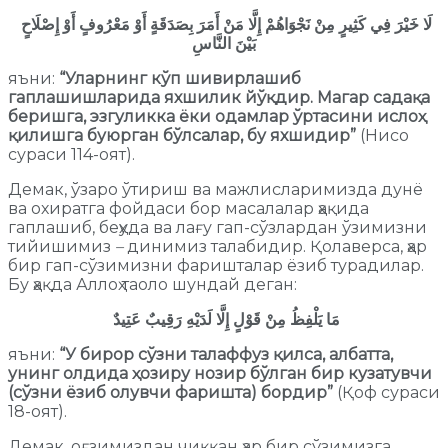
لَا خَيْرَ فِي كَثِيرٍ مِنْ نَجْوَاهُمْ إِلَّا مَنْ أَمَرَ بِصَدَقَةٍ أَوْ مَعْرُوفٍ أَوْ إِصْلَاحٍ
بَيْنَ النَّاسِ
яъни:
“Уларнинг кўп шивирлашиб
гаплашишларида яхшилик йўқдир. Магар садақа
беришга, эзгуликка ёки одамлар ўртасини ислоҳ
қилишга буюрган бўлсалар, бу яхшидир”
(Нисо
сураси 114-оят).
Демак, ўзаро ўтириш ва мажлисларимизда дунё
ва охиратга фойдаси бор масалалар ҳақида
гаплашиб, беҳуда ва лағу гап-сўзлардан ўзимизни
тийишимиз
–
динимиз талабидир. Қолаверса, ҳар
бир гап-сўзимизни фаришталар ёзиб турадилар.
Бу ҳақда Аллоҳ таоло шундай деган:
مَا يَلْفِظُ مِنْ قَوْلٍ إِلَّا لَدَيْهِ رَقِيبٌ عَتِيدٌ
яъни:
“У
бирор сўзни талаффуз қилса, албатта,
унинг олдида ҳозиру нозир бўлган бир кузатувчи
(сўзни ёзиб олувчи фаришта) бордир
”
(Қоф сураси
18-оят).
Демак, оғзимиздан чиққан ҳар бир сўзимизга