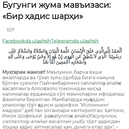
Бугунги жума мавъизаси:
«Бир ҳадис шарҳи»
107
Facebookda ulashish
Telegramda ulashish
اَلْحَمْدُ لِلَّهِ الَّذِي خَلَقَ الْإِنْسَانَ عَلَّمَهُ الْبَيَانَ وَالصَّلاَةُ وَالسَّلاَمُ عَلَى
رَسُولِنَا
الَّذِي لاَ يَنْطِقُ عَنِ الْهَوَى إِنْ هُوَ إِلاَّ وَحْيٌ يُوْحَى
وَعَلَى آلِهِ
وَأَصْحَابِهِ أَجْمَعِينَ
أَمَّا بَعْدُ
Муҳтарам жамоат!
Маълумки, барча яхши
амалларда ва гўзал хулқ-одобда бизга намуна
бўлган суюкли Пайғамбаримиз саллаллоҳу алайҳи
васалламга Аллоҳ таоло томонидан қисқа
калималар ёрдамида кўп маъноларни ифодалаш
фазилати берилган. Манбаларда муҳаддис
уламолар тўрт ҳадиси шарифни “Исломнинг
мадори” деб тан олганлари келтирилган. Ҳаттоки,
Имом Шофеъий раҳматуллоҳи алайҳ
“Расулуллоҳ
саллаллоҳу алайҳи васаллам ушбу тўрт ҳадисдан
бошқа ҳадис айтмасалар ҳам, дунёга етар эди”
, –