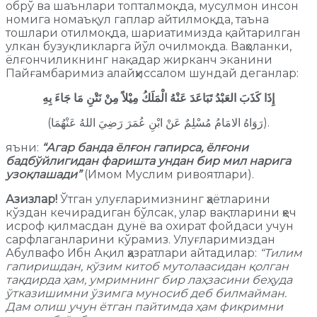
обрў ва шаънлари топталмоқда, мусулмон инсон
номига номаъқул гаплар айтилмоқда, таъна
тошлари отилмоқда, шариатимизда қайтарилган
улкан бузуқликларга йўл очилмоқда. Ваҳоланки,
ёлғончиликнинг нақадар жирканч эканини
Пайғамбаримиз алайҳиссалом шундай деганлар:
إِذَا كَذَبَ العَبْدُ تَبَاعَدَ عَنْهُ الْمَلَكُ مِيْلاً مِنْ نَتْنِ مَا جَاءَ بِهِ
(رَوَاهُ الامَامُ مُسْلِمٌ عَنْ ابْنِ عُمَرَ رَضِيَ اللهُ عَنْهُمَا).
яъни:
“Агар банда ёлғон гапирса, ёлғони
бадбўйлигидан фаришта ундан бир мил нарига
узоқлашади”
(Имом Муслим ривоятлари).
Азизлар!
Ўтган улуғларимизнинг ҳаётларини
кўздан кечирадиган бўлсак, улар вақтларини ҳеч
исроф қилмасдан дунё ва охират фойдаси учун
сарфлаганларини кўрамиз. Улуғларимиздан
Абулвафо Ибн Ақил ҳазратлари айтадилар:
“Тилим
гапиришдан, кўзим китоб мутолаасидан қолган
тақдирда ҳам, умримнинг бир лаҳзасини беҳуда
ўтказишимни ўзимга муносиб деб билмайман.
Дам олиш учун ётган пайтимда ҳам фикримни