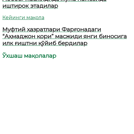
иштирок этадилар
Кейинги мақола
Муфтий ҳазратлари Фарғонадаги
“Аҳмаджон қори” масжиди янги биносига
илк ғиштни қўйиб бердилар
Ўхшаш мақолалар