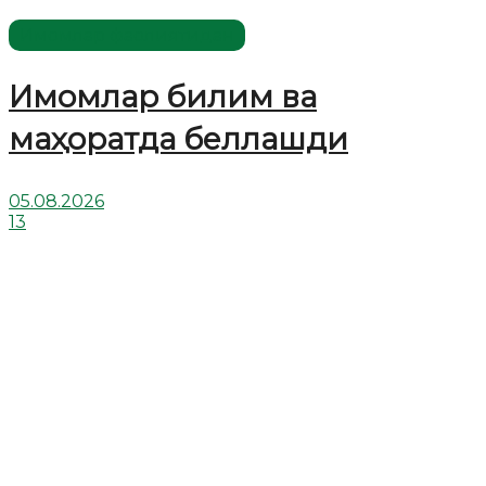
Имомлар фаолиятидан
Имомлар билим ва
маҳоратда беллашди
05.08.2026
13