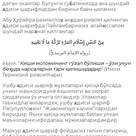
деган эканлар. Бугунги суҳбатимизда ана шундай
ҳадиси шарифлардан бирини баён қиламиз.
Абу Ҳурайра разияллоҳу анҳудан ривоят қилинган
ҳадиси шарифда Пайғамбаримиз алайҳиссалом
шундай марҳамат қилганлар:
مِنْ حُسْنِ إِسْلَامِ المَرْءِ تَرْكُهُ مَا لَا يَعْنِيهِ
(رواه الإمام الترمذيُّ)
яъни: “
Киши исломининг гўзал бўлиши – ўзи учун
беҳуда нарсаларни тарк қилишидадир
” (Имом
Термизий ривоятлари).
Ушбу ҳадиси шариф жумлалари қисқа бўлсада,
унинг маъноси дунё яхшилиги ва охират
саодатини ўз ичига олгандир. Уламолар
таъкидлаганларидек, ушбу ҳадиси шариф
Расулуллоҳнинг “Жавомиъул калим”ларидан
биридир. Яъни қисқа жумлалар билан улкан
маъноларни ифодалаш мўжизаларидандир.
Мазкур ҳадиси шариф фойдасиз гапни гапириш,