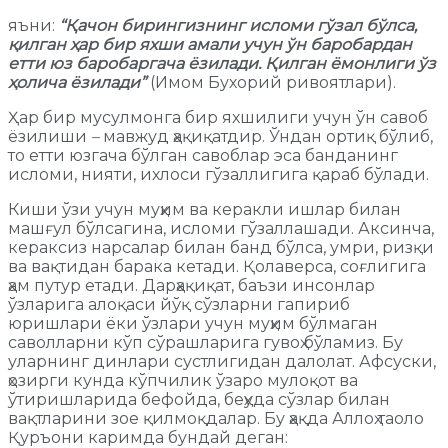
яъни:
“Қачон бирингизнинг исломи гўзал бўлса,
қилган ҳар бир яхши амали учун ўн баробардан
етти юз баробаргача ёзилади. Қилган ёмонлиги ўз
ҳолича ёзилади”
(Имом Бухорий ривоятлари).
Ҳар бир мусулмонга бир яхшилиги учун ўн савоб
ёзилиши
–
мавжуд ҳақиқатдир. Ўндан ортиқ бўлиб,
то етти юзгача бўлган савоблар эса банданинг
исломи, нияти, ихлоси гўзаллигига қараб бўлади.
Киши ўзи учун муҳим ва керакли ишлар билан
машғул бўлсагина, исломи гўзаллашади. Аксинча,
кераксиз нарсалар билан банд бўлса, умри, ризқи
ва вақтидан барака кетади. Қолаверса, соғлигига
ҳам путур етади. Дарҳақиқат, баъзи инсонлар
ўзларига алоқаси йўқ сўзларни гапириб
юришлари ёки ўзлари учун муҳим бўлмаган
саволларни кўп сўрашларига гувоҳ бўламиз. Бу
уларнинг динлари сустлигидан далолат. Афсуски,
ҳозирги кунда кўпчилик ўзаро мулоқот ва
ўтиришларида бефойда, беҳуда сўзлар билан
вақтларини зое қилмоқдалар. Бу ҳақда Аллоҳ таоло
Қуръони каримда бундай деган: