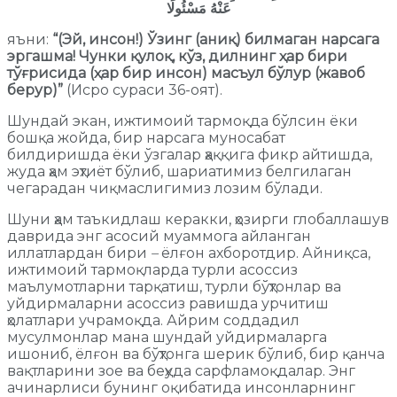
عَنْهُ مَسْئُولًا
яъни:
“(Эй, инсон!) Ўзинг (аниқ) билмаган нарсага
эргашма! Чунки қулоқ, кўз, дилнинг ҳар бири
тўғрисида (ҳар бир инсон) масъул бўлур (жавоб
берур)”
(Исро сураси 36-оят).
Шундай экан, ижтимоий тармоқда бўлсин ёки
бошқа жойда, бир нарсага муносабат
билдиришда ёки ўзгалар ҳаққига фикр айтишда,
жуда ҳам эҳтиёт бўлиб, шариатимиз белгилаган
чегарадан чиқмаслигимиз лозим бўлади.
Шуни ҳам таъкидлаш керакки, ҳозирги глобаллашув
даврида энг асосий муаммога айланган
иллатлардан бири
–
ёлғон ахборотдир. Айниқса,
ижтимоий тармоқларда турли асоссиз
маълумотларни тарқатиш, турли бўҳтонлар ва
уйдирмаларни асоссиз равишда урчитиш
ҳолатлари учрамоқда. Айрим соддадил
мусулмонлар мана шундай уйдирмаларга
ишониб, ёлғон ва бўҳтонга шерик бўлиб, бир қанча
вақтларини зое ва беҳуда сарфламоқдалар. Энг
ачинарлиси бунинг оқибатида инсонларнинг