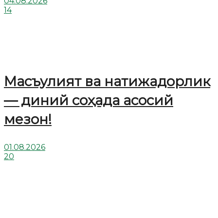
04.08.2026
14
Масъулият ва натижадорлик
— диний соҳада асосий
мезон!
01.08.2026
20