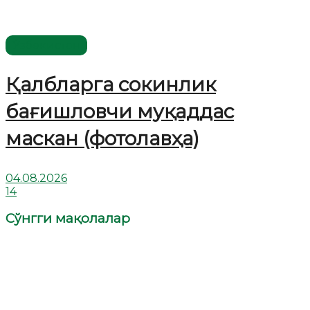
Ўзбекистон
Қалбларга сокинлик
бағишловчи муқаддас
маскан (фотолавҳа)
04.08.2026
14
Сўнгги мақолалар