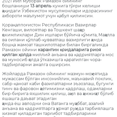
2021 йил муборак Рамазон ойининг
бошланиши
13 апрель
кунига тўғри келиши
ҳақидаги Ўзбекистон мусулмонлари идорасининг
ахбороти маълумот учун қабул қилинсин.
Қорақалпоғистон Республикаси Вазирлар
Кенгаши, вилоятлар ва Тошкент шаҳар
ҳокимликлари Дин ишлари бўйича қўмита, Маҳалла
ва оилани қўллаб-қувватлаш вазирлиги ҳамда
бошқа жамоат ташкилотлари билан биргаликда
Рамазон ойини
карантин қоидаларига риоя
қилган ҳолда
миллий анъана ва қадриятларга мос
ва муносиб ҳолда ўтказишга қаратилган чора-
тадбирларни амалга оширсин.
Жойларда Рамазон ойининг мазмун-моҳиятида
мужассам бўлган инсонийлик, маънавий поклик,
сабр-қаноат каби фазилатларни эъзозлаш, бугунги
тинч ва фаровон ҳаётимизни қадрлаш, одамларни
бир-бирига яхшилик қилиш, аҳил ва ҳамжиҳат бўлиб
яшашга даъват этадиган
ҳамда ёш авлодни она Ватанга муҳаббат, азалий
анъана ва қадриятларга ҳурмат руҳида тарбиялашга
хизмат қиладиган тарғибот тадбирларини