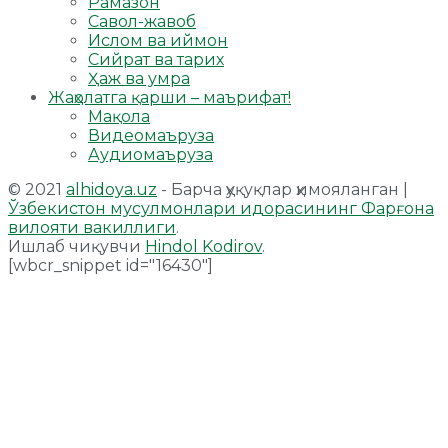
Рамазон
Савол-жавоб
Ислом ва иймон
Сийрат ва тарих
Ҳаж ва умра
Жаҳолатга қарши – маърифат!
Мақола
Видеомаъруза
Аудиомаъруза
© 2021
alhidoya.uz
- Барча ҳуқуқлар ҳимояланган |
Ўзбекистон мусулмонлари идорасининг Фарғона
вилояти вакиллиги
.
Ишлаб чиқувчи
Hindol Kodirov
.
[wbcr_snippet id="16430"]