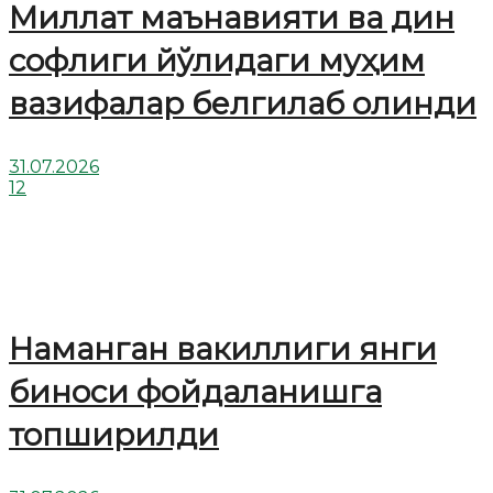
Миллат маънавияти ва дин
софлиги йўлидаги муҳим
вазифалар белгилаб олинди
31.07.2026
12
Наманган вакиллиги янги
биноси фойдаланишга
топширилди