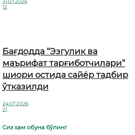
31.07.2026
12
Бағдодда “Эзгулик ва
маърифат тарғиботчилари”
шиори остида сайёр тадбир
ўтказилди
24.07.2026
21
Сиз ҳам обуна бўлинг