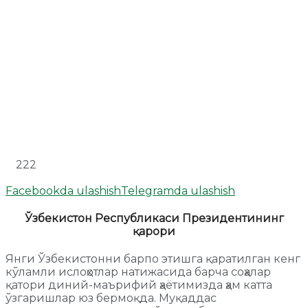
222
Facebookda ulashish
Telegramda ulashish
Ўзбекистон Республикаси Президентининг
қарори
Янги Ўзбекистонни барпо этишга қаратилган кенг
кўламли ислоҳотлар натижасида барча соҳалар
қатори диний-маърифий ҳаётимизда ҳам катта
ўзгаришлар юз бермоқда. Муқаддас