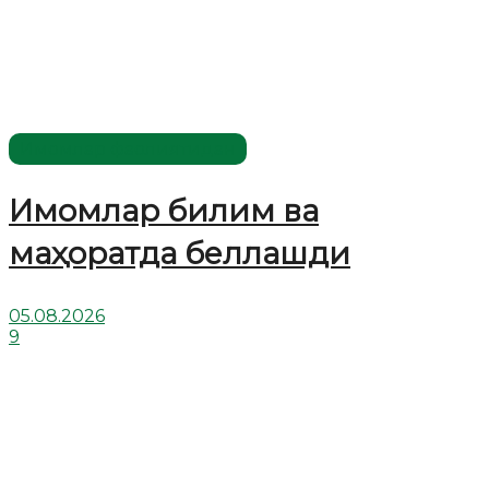
Имомлар фаолиятидан
Имомлар билим ва
маҳоратда беллашди
05.08.2026
9