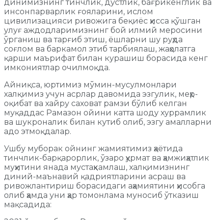
динимизнинг тинчлик, дўстлик, бағрикенглик ва
инсонпарварлик ғояларини, ислом
цивилизацияси ривожига беқиёс ҳисса қўшган
улуғ аждодларимизнинг бой илмий меросини
ўрганиш ва тарғиб этиш, ёшларни шу руҳда
соғлом ва баркамол этиб тарбиялаш, жаҳолатга
қарши маърифат билан курашиш борасида кенг
имкониятлар очилмоқда.
Айниқса, юртимиз мўмин-мусулмонлари
халқимиз учун асрлар давомида эзгулик, меҳр-
оқибат ва хайру саховат рамзи бўлиб келган
муқаддас Рамазон ойини катта шоду хуррамлик
ва шукроналик билан кутиб олиб, эзгу амалларни
адо этмоқдалар.
Ушбу муборак ойнинг жамиятимиз ҳаётида
тинчлик-барқарорлик, ўзаро ҳурмат ва ҳамжиҳатлик
муҳитини янада мустаҳкамлаш, халқимизнинг
диний-маънавий қадриятларини асраш ва
ривожлантириш борасидаги аҳамиятини ҳисобга
олиб ҳамда уни ҳар томонлама муносиб ўтказиш
мақсадида: