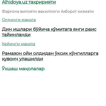
Alhidoya.uz таҳририяти
Фарғона вилояти вакиллиги Ахборот хизмати
Олдинги мақола
Дин ишлари бўйича қўмитага янги раис
тайинланди
Кейинги мақола
Рамазон ойи олдидан ўксик кўнгилларга
қувонч улашилди
Ўхшаш мақолалар