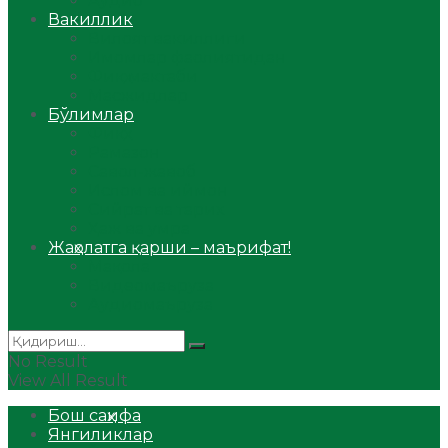
Аудио
Вакиллик
Вилоят вакиллиги
Имомлар фаолиятидан
Фиқҳ мактаби
Масжидлар
Бўлимлар
Фиқҳ
Рамазон
Савол-жавоб
Ислом ва иймон
Сийрат ва тарих
Ҳаж ва умра
Жаҳолатга қарши – маърифат!
Мақола
Видеомаъруза
Аудиомаъруза
No Result
View All Result
Бош саҳифа
Янгиликлар