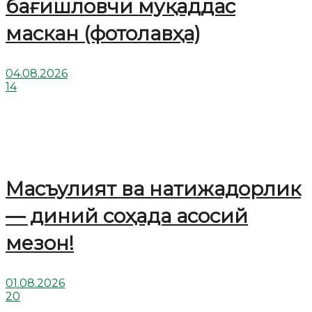
бағишловчи муқаддас
маскан (фотолавҳа)
04.08.2026
14
Масъулият ва натижадорлик
— диний соҳада асосий
мезон!
01.08.2026
20