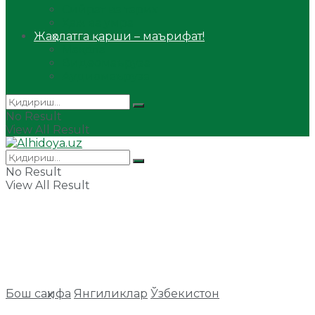
Сийрат ва тарих
Ҳаж ва умра
Жаҳолатга қарши – маърифат!
Мақола
Видеомаъруза
Аудиомаъруза
No Result
View All Result
No Result
View All Result
Бош саҳифа
Янгиликлар
Ўзбекистон