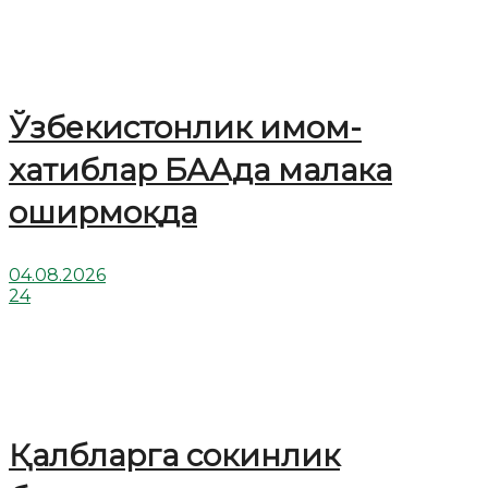
Ўзбекистонлик имом-
хатиблар БААда малака
оширмоқда
04.08.2026
24
Қалбларга сокинлик