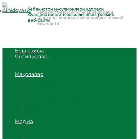
Бош саҳифа
Янгиликлар
Ўзбекистон
Жаҳон
Мақолалар
Мусулмоннинг одоби
Оилам – саодат масканим!
Таълим-тарбия
Ибратли ҳикоялар
Хислатли ҳикматлар
Аёллар саҳифаси
Саломатлик
Медиа
Видео
Фото