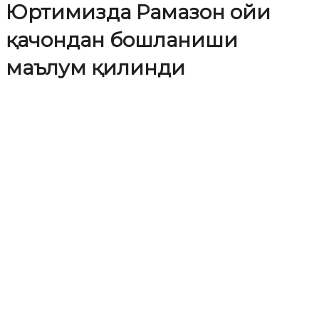
Юртимизда Рамазон ойи
қачондан бошланиши
маълум қилинди