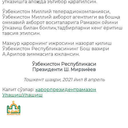
ўтказишга алоҳида эътибор қаратилсин.
Ўзбекистон Миллий телерадиокомпанияси,
Ўзбекистон Миллий ахборот агентлиги ва бошқа
оммавий ахборот воситаларига Рамазон ойини
ўтказиш билан боғлиқ тадбирларни кенг ёритиш
тавсия этилсин.
Мазкур қарорнинг ижросини назорат қилиш
Ўзбекистон Республикасининг Бош вазири
А.Арипов зиммасига юклансин.
Ўзбекистон Республикаси
Президенти Ш. Мирзиёев
Тошкент шаҳри,
2021 йил 8 апрель
Калит сўзлар:
қарор
президент
рамазон
Улашиш
Улашиш