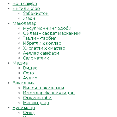
Бош саҳифа
Янгиликлар
Ўзбекистон
Жаҳон
Мақолалар
Мусулмоннинг одоби
Оилам – саодат масканим!
Таълим-тарбия
Ибратли ҳикоялар
Хислатли ҳикматлар
Аёллар саҳифаси
Саломатлик
Медиа
Видео
Фото
Аудио
Вакиллик
Вилоят вакиллиги
Имомлар фаолиятидан
Фиқҳ мактаби
Масжидлар
Бўлимлар
Фиқҳ