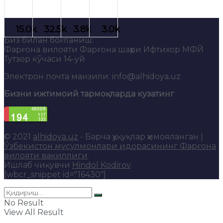
Биз билан боғланиш:
Фарғона вилояти Фарғона шаҳри Ифтихор МФЙ
Тутзор кўчаси 14-уй
Электрон почта манзили: info@alhidoya.uz
Бизни ижтимоий тармоқларда кузатинг
© 2021
alhidoya.uz
- Барча ҳуқуқлар ҳимояланган |
Ўзбекистон мусулмонлари идорасининг Фарғона
вилояти вакиллиги
.
Ишлаб чиқувчи
Hindol Kodirov
.
[wbcr_snippet id="16430"]
No Result
View All Result