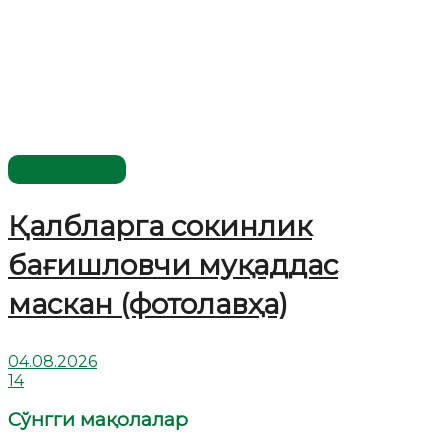
Ўзбекистон
Қалбларга сокинлик
бағишловчи муқаддас
маскан (фотолавҳа)
04.08.2026
14
Сўнгги мақолалар