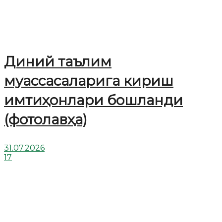
Диний таълим
муассасаларига кириш
имтиҳонлари бошланди
(фотолавҳа)
31.07.2026
17