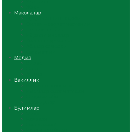
Ўзбекистон
Жаҳон
Мақолалар
Мусулмоннинг одоби
Оилам – саодат масканим!
Таълим-тарбия
Ибратли ҳикоялар
Хислатли ҳикматлар
Аёллар саҳифаси
Саломатлик
Медиа
Видео
Фото
Аудио
Вакиллик
Вилоят вакиллиги
Имомлар фаолиятидан
Фиқҳ мактаби
Масжидлар
Бўлимлар
Фиқҳ
Рамазон
Савол-жавоб
Ислом ва иймон