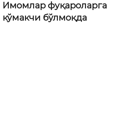
Имомлар фуқароларга
кўмакчи бўлмоқда