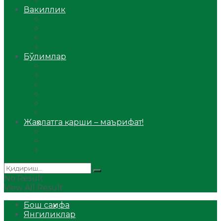
Аудио
Вакиллик
Вилоят вакиллиги
Имомлар фаолиятидан
Фиқҳ мактаби
Масжидлар
Бўлимлар
Фиқҳ
Рамазон
Савол-жавоб
Ислом ва иймон
Сийрат ва тарих
Ҳаж ва умра
Жаҳолатга қарши – маърифат!
Мақола
Видеомаъруза
Аудиомаъруза
No Result
View All Result
Бош саҳифа
Янгиликлар