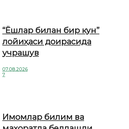
“Ёшлар билан бир кун”
лойиҳаси доирасида
учрашув
07.08.2026
7
Имомлар билим ва
маҳоратда беллашди