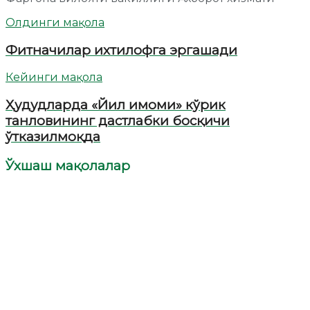
Олдинги мақола
Фитначилар ихтилофга эргашади
Кейинги мақола
Ҳудудларда «Йил имоми» кўрик
танловининг дастлабки босқичи
ўтказилмоқда
Ўхшаш мақолалар