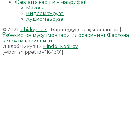
Жаҳолатга қарши – маърифат!
Мақола
Видеомаъруза
Аудиомаъруза
© 2021
alhidoya.uz
- Барча ҳуқуқлар ҳимояланган |
Ўзбекистон мусулмонлари идорасининг Фарғона
вилояти вакиллиги
.
Ишлаб чиқувчи
Hindol Kodirov
.
[wbcr_snippet id="16430"]