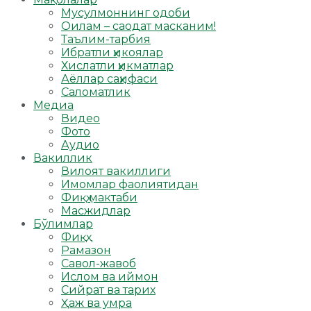
Мусулмоннинг одоби
Оилам – саодат масканим!
Таълим-тарбия
Ибратли ҳикоялар
Хислатли ҳикматлар
Аёллар саҳифаси
Саломатлик
Медиа
Видео
Фото
Аудио
Вакиллик
Вилоят вакиллиги
Имомлар фаолиятидан
Фиқҳ мактаби
Масжидлар
Бўлимлар
Фиқҳ
Рамазон
Савол-жавоб
Ислом ва иймон
Сийрат ва тарих
Ҳаж ва умра