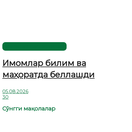
Имомлар фаолиятидан
Имомлар билим ва
маҳоратда беллашди
05.08.2026
30
Сўнгги мақолалар