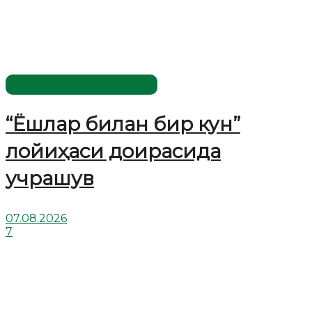
Имомлар фаолиятидан
“Ёшлар билан бир кун”
лойиҳаси доирасида
учрашув
07.08.2026
7