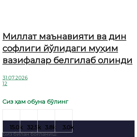
Миллат маънавияти ва дин
софлиги йўлидаги муҳим
вазифалар белгилаб олинди
31.07.2026
12
Сиз ҳам обуна бўлинг
Биз билан боғланиш: