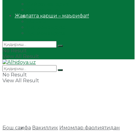
Сийрат ва тарих
Ҳаж ва умра
Жаҳолатга қарши – маърифат!
Мақола
Видеомаъруза
Аудиомаъруза
No Result
View All Result
No Result
View All Result
Бош саҳифа
Вакиллик
Имомлар фаолиятидан