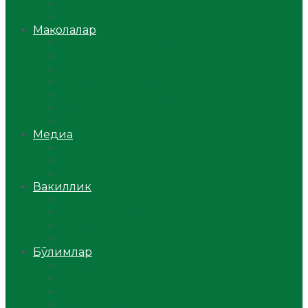
Ўзбекистон
Жаҳон
Мақолалар
Мусулмоннинг одоби
Оилам – саодат масканим!
Таълим-тарбия
Ибратли ҳикоялар
Хислатли ҳикматлар
Аёллар саҳифаси
Саломатлик
Медиа
Видео
Фото
Аудио
Вакиллик
Вилоят вакиллиги
Имомлар фаолиятидан
Фиқҳ мактаби
Масжидлар
Бўлимлар
Фиқҳ
Рамазон
Савол-жавоб
Ислом ва иймон