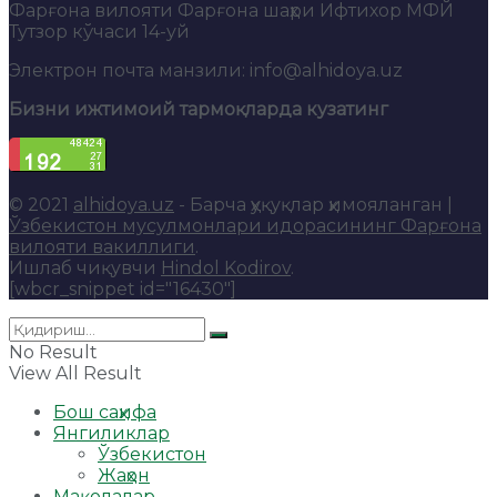
Фарғона вилояти Фарғона шаҳри Ифтихор МФЙ
Тутзор кўчаси 14-уй
Электрон почта манзили: info@alhidoya.uz
Бизни ижтимоий тармоқларда кузатинг
© 2021
alhidoya.uz
- Барча ҳуқуқлар ҳимояланган |
Ўзбекистон мусулмонлари идорасининг Фарғона
вилояти вакиллиги
.
Ишлаб чиқувчи
Hindol Kodirov
.
[wbcr_snippet id="16430"]
No Result
View All Result
Бош саҳифа
Янгиликлар
Ўзбекистон
Жаҳон
Мақолалар