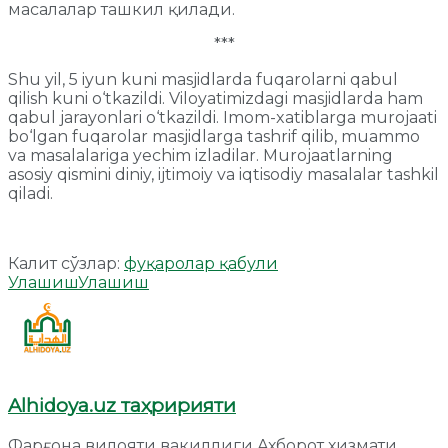
масалалар ташкил қилади.
***
Shu yil, 5 iyun kuni masjidlarda fuqarolarni qabul
qilish kuni o‘tkazildi. Viloyatimizdagi masjidlarda ham
qabul jarayonlari o‘tkazildi. Imom-xatiblarga murojaati
bo‘lgan fuqarolar masjidlarga tashrif qilib, muammo
va masalalariga yechim izladilar. Murojaatlarning
asosiy qismini diniy, ijtimoiy va iqtisodiy masalalar tashkil
qiladi.
Калит сўзлар:
фуқаролар қабули
Улашиш
Улашиш
Alhidoya.uz таҳририяти
Фарғона вилояти вакиллиги Ахборот хизмати