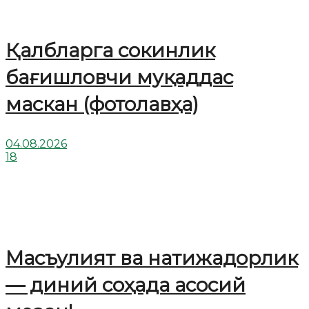
Қалбларга сокинлик
бағишловчи муқаддас
маскан (фотолавҳа)
04.08.2026
18
Масъулият ва натижадорлик
— диний соҳада асосий