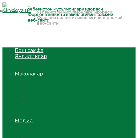
Бош саҳифа
Янгиликлар
Ўзбекистон
Жаҳон
Мақолалар
Мусулмоннинг одоби
Оилам – саодат масканим!
Таълим-тарбия
Ибратли ҳикоялар
Хислатли ҳикматлар
Аёллар саҳифаси
Саломатлик
Медиа
Видео
Фото