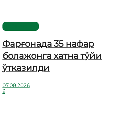
Ўзбекистон
Фарғонада 35 нафар
болажонга хатна тўйи
ўтказилди
07.08.2026
6