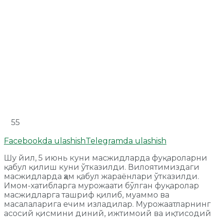
55
Facebookda ulashish
Telegramda ulashish
Шу йил, 5 июнь куни масжидларда фуқароларни
қабул қилиш куни ўтказилди. Вилоятимиздаги
масжидларда ҳам қабул жараёнлари ўтказилди.
Имом-хатибларга мурожаати бўлган фуқаролар
масжидларга ташриф қилиб, муаммо ва
масалаларига ечим изладилар. Мурожаатларнинг
асосий қисмини диний, ижтимоий ва иқтисодий