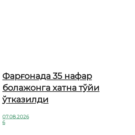
Фарғонада 35 нафар
болажонга хатна тўйи
ўтказилди
07.08.2026
6