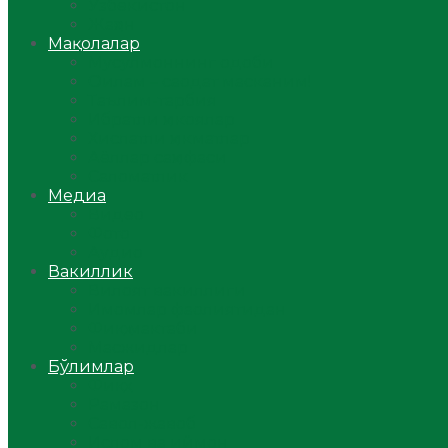
Ўзбекистон
Жаҳон
Мақолалар
Мусулмоннинг одоби
Оилам – саодат масканим!
Таълим-тарбия
Ибратли ҳикоялар
Хислатли ҳикматлар
Аёллар саҳифаси
Саломатлик
Медиа
Видео
Фото
Аудио
Вакиллик
Вилоят вакиллиги
Имомлар фаолиятидан
Фиқҳ мактаби
Масжидлар
Бўлимлар
Фиқҳ
Рамазон
Савол-жавоб
Ислом ва иймон