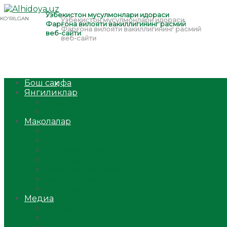
Бош саҳифа
Янгиликлар
Ўзбекистон
Жаҳон
Мақолалар
Мусулмоннинг одоби
Оилам – саодат масканим!
Таълим-тарбия
Ибратли ҳикоялар
Хислатли ҳикматлар
Аёллар саҳифаси
Саломатлик
Медиа
Видео
Фото