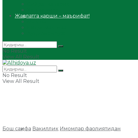
Сийрат ва тарих
Ҳаж ва умра
Жаҳолатга қарши – маърифат!
Мақола
Видеомаъруза
Аудиомаъруза
No Result
View All Result
No Result
View All Result
Бош саҳифа
Вакиллик
Имомлар фаолиятидан