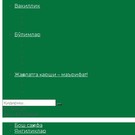
Аудио
Вакиллик
Вилоят вакиллиги
Имомлар фаолиятидан
Фиқҳ мактаби
Масжидлар
Бўлимлар
Фиқҳ
Рамазон
Савол-жавоб
Ислом ва иймон
Сийрат ва тарих
Ҳаж ва умра
Жаҳолатга қарши – маърифат!
Мақола
Видеомаъруза
Аудиомаъруза
No Result
View All Result
Бош саҳифа
Янгиликлар