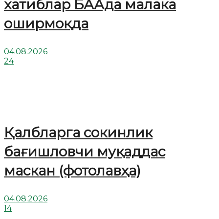
хатиблар БААда малака
оширмоқда
04.08.2026
24
Қалбларга сокинлик
бағишловчи муқаддас
маскан (фотолавҳа)
04.08.2026
14