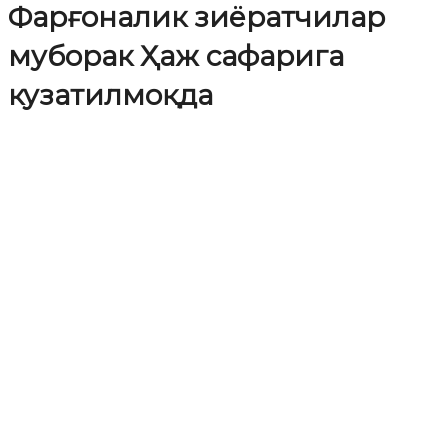
Фарғоналик зиёратчилар
муборак Ҳаж сафарига
кузатилмоқда