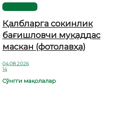
Ўзбекистон
Қалбларга сокинлик
бағишловчи муқаддас
маскан (фотолавҳа)
04.08.2026
14
Сўнгги мақолалар