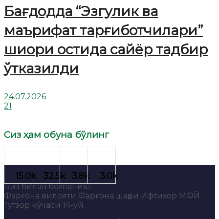
Бағдодда “Эзгулик ва
маърифат тарғиботчилари”
шиори остида сайёр тадбир
ўтказилди
24.07.2026
21
Сиз ҳам обуна бўлинг
Биз билан боғланиш:
Фарғона вилояти Фарғона шаҳри Ифтихор МФЙ
Тутзор кўчаси 14-уй