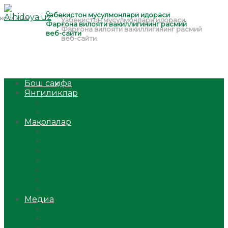
Бош саҳифа
Янгиликлар
Ўзбекистон
Жаҳон
Мақолалар
Мусулмоннинг одоби
Оилам – саодат масканим!
Таълим-тарбия
Ибратли ҳикоялар
Хислатли ҳикматлар
Аёллар саҳифаси
Саломатлик
Медиа
Видео
Фото