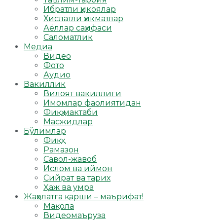
Ибратли ҳикоялар
Хислатли ҳикматлар
Аёллар саҳифаси
Саломатлик
Медиа
Видео
Фото
Аудио
Вакиллик
Вилоят вакиллиги
Имомлар фаолиятидан
Фиқҳ мактаби
Масжидлар
Бўлимлар
Фиқҳ
Рамазон
Савол-жавоб
Ислом ва иймон
Сийрат ва тарих
Ҳаж ва умра
Жаҳолатга қарши – маърифат!
Мақола
Видеомаъруза