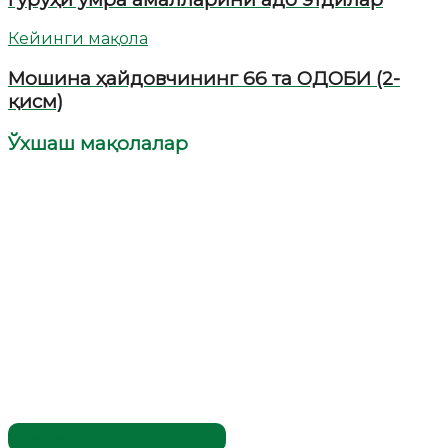
Кейинги мақола
Мошина ҳайдовчининг 66 та ОДОБИ (2-
қисм)
Ўхшаш мақолалар
Имомлар фаолиятидан