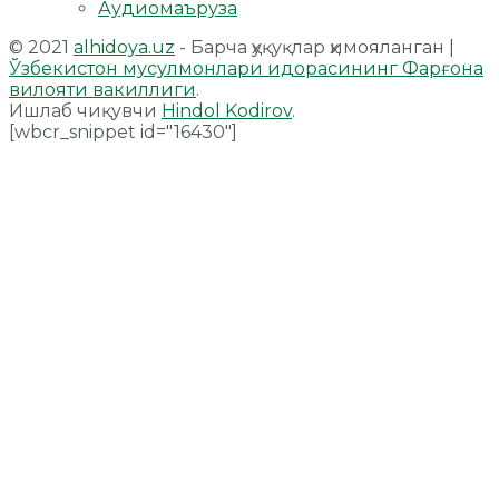
Аудиомаъруза
© 2021
alhidoya.uz
- Барча ҳуқуқлар ҳимояланган |
Ўзбекистон мусулмонлари идорасининг Фарғона
вилояти вакиллиги
.
Ишлаб чиқувчи
Hindol Kodirov
.
[wbcr_snippet id="16430"]