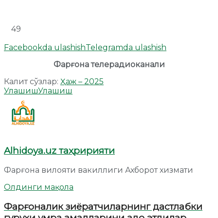
49
Facebookda ulashish
Telegramda ulashish
Фарғона телерадиоканали
Калит сўзлар:
Ҳаж – 2025
Улашиш
Улашиш
Alhidoya.uz таҳририяти
Фарғона вилояти вакиллиги Ахборот хизмати
Олдинги мақола
Фарғоналик зиёратчиларнинг дастлабки
гуруҳи умра амалларини адо этдилар