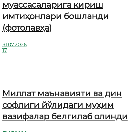
муассасаларига кириш
имтиҳонлари бошланди
(фотолавҳа)
31.07.2026
17
Миллат маънавияти ва дин
софлиги йўлидаги муҳим
вазифалар белгилаб олинди