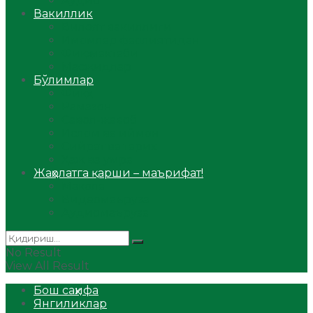
Аудио
Вакиллик
Вилоят вакиллиги
Имомлар фаолиятидан
Фиқҳ мактаби
Масжидлар
Бўлимлар
Фиқҳ
Рамазон
Савол-жавоб
Ислом ва иймон
Сийрат ва тарих
Ҳаж ва умра
Жаҳолатга қарши – маърифат!
Мақола
Видеомаъруза
Аудиомаъруза
No Result
View All Result
Бош саҳифа
Янгиликлар