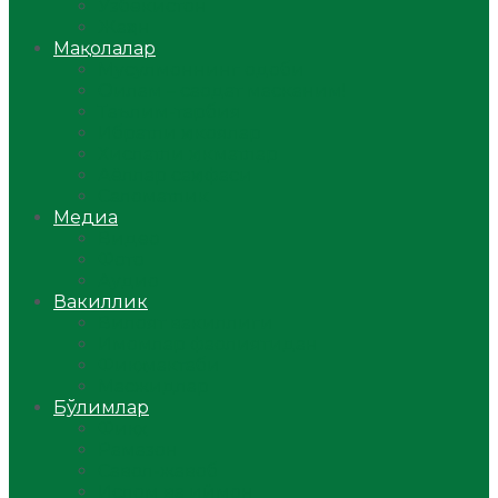
Ўзбекистон
Жаҳон
Мақолалар
Мусулмоннинг одоби
Оилам – саодат масканим!
Таълим-тарбия
Ибратли ҳикоялар
Хислатли ҳикматлар
Аёллар саҳифаси
Саломатлик
Медиа
Видео
Фото
Аудио
Вакиллик
Вилоят вакиллиги
Имомлар фаолиятидан
Фиқҳ мактаби
Масжидлар
Бўлимлар
Фиқҳ
Рамазон
Савол-жавоб
Ислом ва иймон