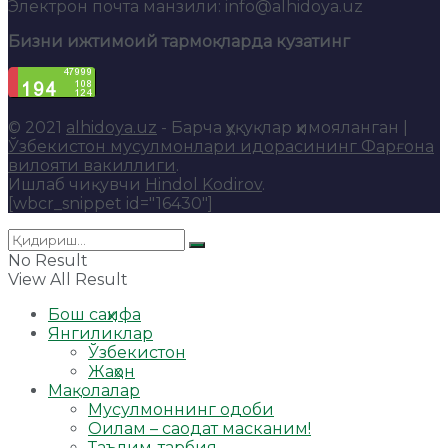
Электрон почта манзили: info@alhidoya.uz
Бизни ижтимоий тармоқларда кузатинг
© 2021
alhidoya.uz
- Барча ҳуқуқлар ҳимояланган |
Ўзбекистон мусулмонлари идорасининг Фарғона
вилояти вакиллиги
.
Ишлаб чиқувчи
Hindol Kodirov
.
[wbcr_snippet id="16430"]
No Result
View All Result
Бош саҳифа
Янгиликлар
Ўзбекистон
Жаҳон
Мақолалар
Мусулмоннинг одоби
Оилам – саодат масканим!
Таълим-тарбия