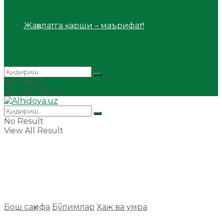
Сийрат ва тарих
Ҳаж ва умра
Жаҳолатга қарши – маърифат!
Мақола
Видеомаъруза
Аудиомаъруза
No Result
View All Result
No Result
View All Result
Бош саҳифа
Бўлимлар
Ҳаж ва умра