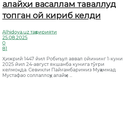
алайҳи васаллам таваллуд
топган ой кириб келди
Alhidoya.uz таҳририяти
25.08.2025
0
81
Ҳижрий 1447 йил Робиъул аввал ойининг 1-куни
2025 йил 24-август якшанба кунига тўғри
келмоқда. Севикли Пайғамбаримиз Муҳаммад
Мустафао соллаллоҳу алайҳи ...