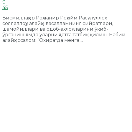
0
45
Бисмиллаҳир Роҳманир Роҳийм Расулуллоҳ
соллаллоҳу алайҳи васалламнинг сийратлари,
шамойиллари ва одоб-ахлоқларини ўқиб-
ўрганиш ҳамда уларни ҳаётга татбиқ қилиш. Набий
алайҳиссалом: “Охиратда менга ...