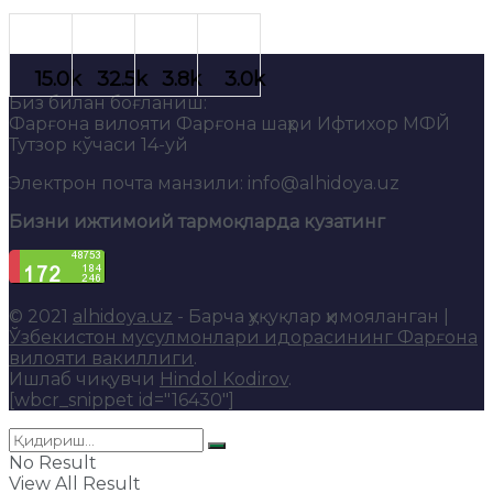
Биз билан боғланиш:
Фарғона вилояти Фарғона шаҳри Ифтихор МФЙ
Тутзор кўчаси 14-уй
Электрон почта манзили: info@alhidoya.uz
Бизни ижтимоий тармоқларда кузатинг
© 2021
alhidoya.uz
- Барча ҳуқуқлар ҳимояланган |
Ўзбекистон мусулмонлари идорасининг Фарғона
вилояти вакиллиги
.
Ишлаб чиқувчи
Hindol Kodirov
.
[wbcr_snippet id="16430"]
No Result
View All Result