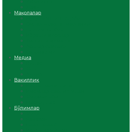
Ўзбекистон
Жаҳон
Мақолалар
Мусулмоннинг одоби
Оилам – саодат масканим!
Таълим-тарбия
Ибратли ҳикоялар
Хислатли ҳикматлар
Аёллар саҳифаси
Саломатлик
Медиа
Видео
Фото
Аудио
Вакиллик
Вилоят вакиллиги
Имомлар фаолиятидан
Фиқҳ мактаби
Масжидлар
Бўлимлар
Фиқҳ
Рамазон
Савол-жавоб
Ислом ва иймон