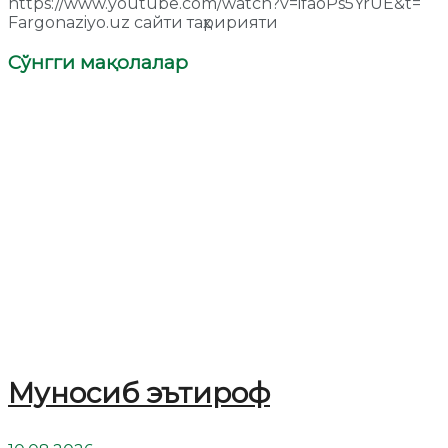
https://www.youtube.com/watch?v=ifaoPs5YrUE&t=
Fargonaziyo.uz сайти таҳририяти
Сўнгги мақолалар
Муносиб эътироф