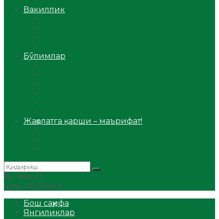
Аудио
Вакиллик
Вилоят вакиллиги
Имомлар фаолиятидан
Фиқҳ мактаби
Масжидлар
Бўлимлар
Фиқҳ
Рамазон
Савол-жавоб
Ислом ва иймон
Сийрат ва тарих
Ҳаж ва умра
Жаҳолатга қарши – маърифат!
Мақола
Видеомаъруза
Аудиомаъруза
No Result
View All Result
Бош саҳифа
Янгиликлар