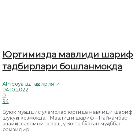
Юртимизда мавлиди шариф
тадбирлари бошланмоқда
Alhidoya.uz таҳририяти
04.10.2022
0
94
Буюк муҳаддис уламолар юртида мавлиди шариф
шукуҳи кезмоқда. Мавлиди шариф – Пайғамбар
алайҳиссаломни эслаш, у Зотга бўлган муҳаббат
рамзидир. ...