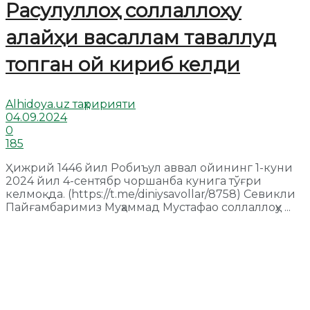
Расулуллоҳ соллаллоҳу
алайҳи васаллам таваллуд
топган ой кириб келди
Alhidoya.uz таҳририяти
04.09.2024
0
185
Ҳижрий 1446 йил Робиъул аввал ойининг 1-куни
2024 йил 4-сентябр чоршанба кунига тўғри
келмоқда. (https://t.me/diniysavollar/8758) Севикли
Пайғамбаримиз Муҳаммад Мустафао соллаллоҳу ...