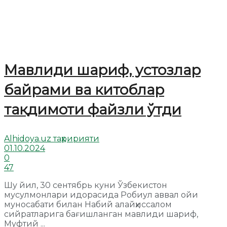
Мавлиди шариф, устозлар
байрами ва китоблар
тақдимоти файзли ўтди
Alhidoya.uz таҳририяти
01.10.2024
0
47
Шу йил, 30 сентябрь куни Ўзбекистон
мусулмонлари идорасида Робиул аввал ойи
муносабати билан Набий алайҳиссалом
сийратларига бағишланган мавлиди шариф,
Муфтий ...