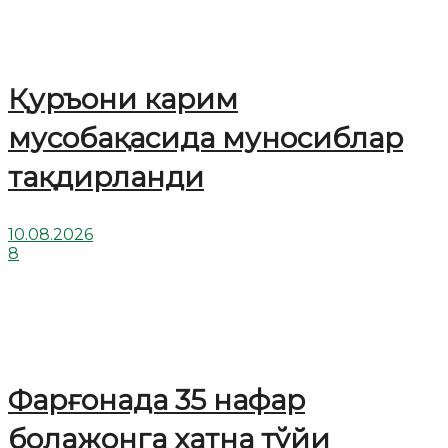
Қуръони карим
мусобақасида муносиблар
тақдирланди
10.08.2026
8
Фарғонада 35 нафар
болажонга хатна тўйи