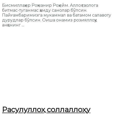
Бисмиллаҳир Роҳманир Роҳийм. Аллоҳ таолога
битмас-туганмас ҳамду санолар бўлсин.
Пайғамбаримизга мукаммал ва батамом салавоту
дурудлар бўлсин. Оиша онамиз розияллоҳу
анҳонинг ...
Расулуллоҳ соллаллоҳу