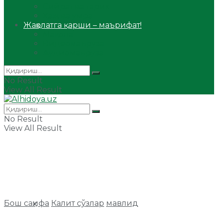
Сийрат ва тарих
Ҳаж ва умра
Жаҳолатга қарши – маърифат!
Мақола
Видеомаъруза
Аудиомаъруза
No Result
View All Result
No Result
View All Result
Бош саҳифа
Калит сўзлар
мавлид