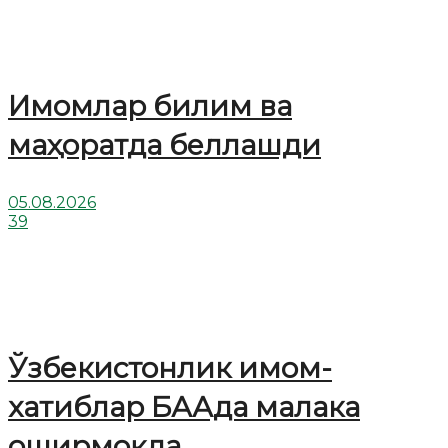
Имомлар билим ва
маҳоратда беллашди
05.08.2026
39
Ўзбекистонлик имом-
хатиблар БААда малака
оширмоқда