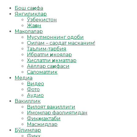
Бош саҳифа
Янгиликлар
Ўзбекистон
Жаҳон
Мақолалар
Мусулмоннинг одоби
Оилам – саодат масканим!
Таълим-тарбия
Ибратли ҳикоялар
Хислатли ҳикматлар
Аёллар саҳифаси
Саломатлик
Медиа
Видео
Фото
Аудио
Вакиллик
Вилоят вакиллиги
Имомлар фаолиятидан
Фиқҳ мактаби
Масжидлар
Бўлимлар
Фиқҳ