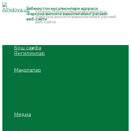
Бош саҳифа
Янгиликлар
Ўзбекистон
Жаҳон
Мақолалар
Мусулмоннинг одоби
Оилам – саодат масканим!
Таълим-тарбия
Ибратли ҳикоялар
Хислатли ҳикматлар
Аёллар саҳифаси
Саломатлик
Медиа
Видео
Фото