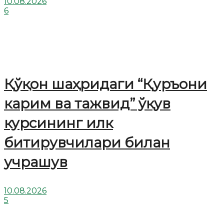
10.08.2026
6
Қўқон шаҳридаги “Қуръони
карим ва тажвид” ўқув
курсининг илк
битирувчилари билан
учрашув
10.08.2026
5