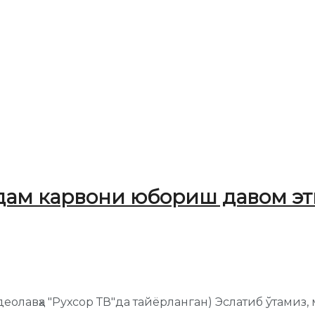
дам карвони юбориш давом э
деолавҳа "Рухсор ТВ"да тайёрланган) Эслатиб ўтами