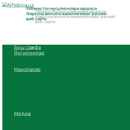
Бош саҳифа
Янгиликлар
Ўзбекистон
Жаҳон
Мақолалар
Мусулмоннинг одоби
Оилам – саодат масканим!
Таълим-тарбия
Ибратли ҳикоялар
Хислатли ҳикматлар
Аёллар саҳифаси
Саломатлик
Медиа
Видео
Фото