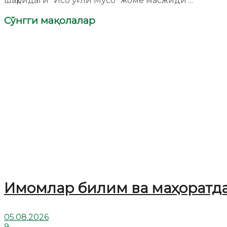
шаҳридаги “Исо ўғли Мусо” жоме масжиди ...
Сўнгги мақолалар
Имомлар билим ва маҳоратд
05.08.2026
9