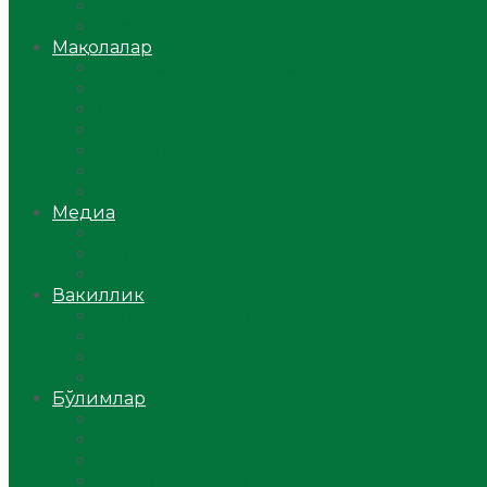
Ўзбекистон
Жаҳон
Мақолалар
Мусулмоннинг одоби
Оилам – саодат масканим!
Таълим-тарбия
Ибратли ҳикоялар
Хислатли ҳикматлар
Аёллар саҳифаси
Саломатлик
Медиа
Видео
Фото
Аудио
Вакиллик
Вилоят вакиллиги
Имомлар фаолиятидан
Фиқҳ мактаби
Масжидлар
Бўлимлар
Фиқҳ
Рамазон
Савол-жавоб
Ислом ва иймон