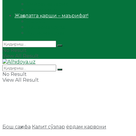
Сийрат ва тарих
Ҳаж ва умра
Жаҳолатга қарши – маърифат!
Мақола
Видеомаъруза
Аудиомаъруза
No Result
View All Result
No Result
View All Result
Бош саҳифа
Калит сўзлар
ёрдам карвони