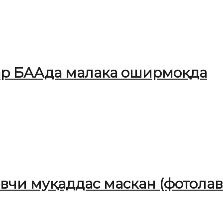
ар БААда малака оширмоқда
чи муқаддас маскан (фотолав