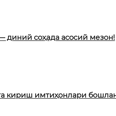
— диний соҳада асосий мезон!
а кириш имтиҳонлари бошлан