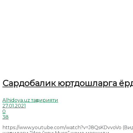
Сардобалик юртдошларга ёр
Alhidoya.uz таҳририяти
27.01.2021
0
38
https://www.youtube.com/watch?v=J8QsKDvvoVo (Ви