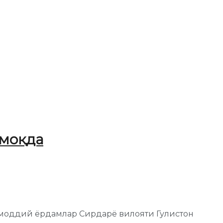
тмоқда
з, моддий ёрдамлар Сирдарё вилояти Гулистон