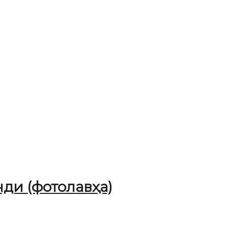
ди (фотолавҳа)