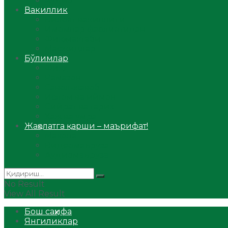
Аудио
Вакиллик
Вилоят вакиллиги
Имомлар фаолиятидан
Фиқҳ мактаби
Масжидлар
Бўлимлар
Фиқҳ
Рамазон
Савол-жавоб
Ислом ва иймон
Сийрат ва тарих
Ҳаж ва умра
Жаҳолатга қарши – маърифат!
Мақола
Видеомаъруза
Аудиомаъруза
No Result
View All Result
Бош саҳифа
Янгиликлар