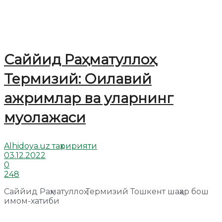
Саййид Раҳматуллоҳ
Термизий: Оилавий
ажримлар ва уларнинг
муолажаси
Alhidoya.uz таҳририяти
03.12.2022
0
248
Саййид Раҳматуллоҳ Термизий Тошкент шаҳар бош
имом-хатиби