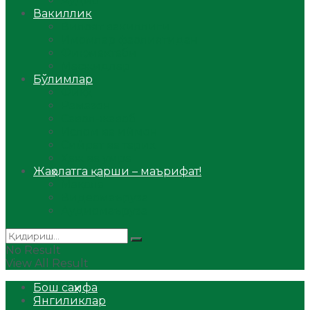
Аудио
Вакиллик
Вилоят вакиллиги
Имомлар фаолиятидан
Фиқҳ мактаби
Масжидлар
Бўлимлар
Фиқҳ
Рамазон
Савол-жавоб
Ислом ва иймон
Сийрат ва тарих
Ҳаж ва умра
Жаҳолатга қарши – маърифат!
Мақола
Видеомаъруза
Аудиомаъруза
No Result
View All Result
Бош саҳифа
Янгиликлар