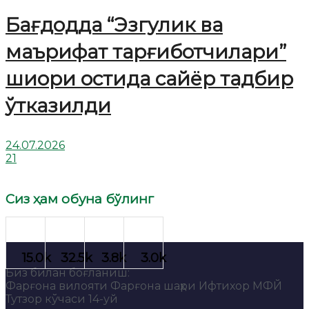
Бағдодда “Эзгулик ва
маърифат тарғиботчилари”
шиори остида сайёр тадбир
ўтказилди
24.07.2026
21
Сиз ҳам обуна бўлинг
Биз билан боғланиш:
Фарғона вилояти Фарғона шаҳри Ифтихор МФЙ
Тутзор кўчаси 14-уй