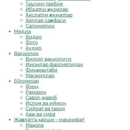
Таълим-тарбия
Ибратли ҳикоялар
Хислатли ҳикматлар
Аёллар саҳифаси
Саломатлик
Медиа
Видео
Фото
Аудио
Вакиллик
Вилоят вакиллиги
Имомлар фаолиятидан
Фиқҳ мактаби
Масжидлар
Бўлимлар
Фиқҳ
Рамазон
Савол-жавоб
Ислом ва иймон
Сийрат ва тарих
Ҳаж ва умра
Жаҳолатга қарши – маърифат!
Мақола