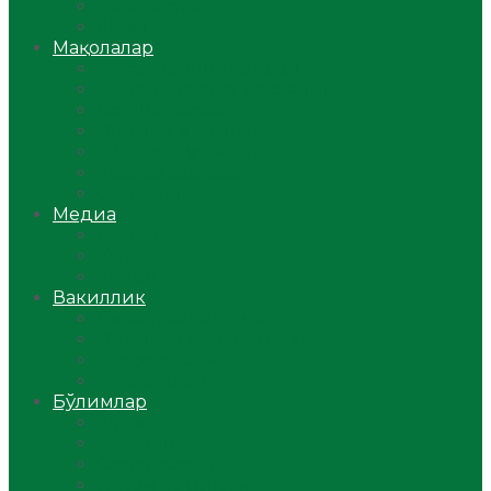
Ўзбекистон
Жаҳон
Мақолалар
Мусулмоннинг одоби
Оилам – саодат масканим!
Таълим-тарбия
Ибратли ҳикоялар
Хислатли ҳикматлар
Аёллар саҳифаси
Саломатлик
Медиа
Видео
Фото
Аудио
Вакиллик
Вилоят вакиллиги
Имомлар фаолиятидан
Фиқҳ мактаби
Масжидлар
Бўлимлар
Фиқҳ
Рамазон
Савол-жавоб
Ислом ва иймон