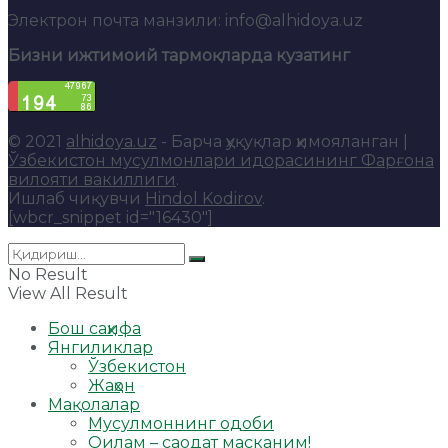
Электрон почта манзили: info@alhidoya.uz
Бизни ижтимоий тармоқларда кузатинг
© 2021
alhidoya.uz
- Барча ҳуқуқлар ҳимояланган |
Ўзбекистон мусулмонлари идорасининг Фарғона
вилояти вакиллиги
.
Ишлаб чиқувчи
Hindol Kodirov
.
[wbcr_snippet id="16430"]
No Result
View All Result
Бош саҳифа
Янгиликлар
Ўзбекистон
Жаҳон
Мақолалар
Мусулмоннинг одоби
Оилам – саодат масканим!