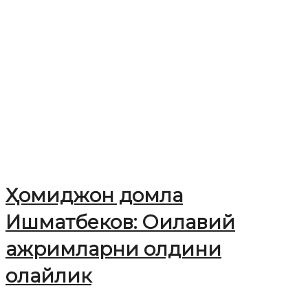
Ҳомиджон домла
Ишматбеков: Оилавий
ажримларни олдини
олайлик