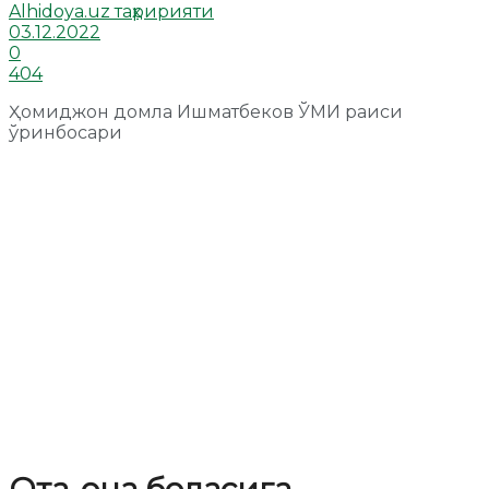
Alhidoya.uz таҳририяти
03.12.2022
0
404
Ҳомиджон домла Ишматбеков ЎМИ раиси
ўринбосари