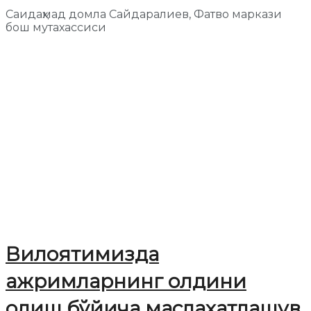
Саидаҳмад домла Сайдаралиев, Фатво маркази
бош мутахассиси
Вилоятимизда
ажримларнинг олдини
олиш бўйича маслаҳатлашув