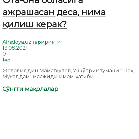
Ота-она боласига
ажрашасан деса, нима
қилиш керак?
Alhidoya.uz таҳририяти
13.08.2021
0
149
Жалолиддин Маматқулов, Учкўприк тумани "Шоҳ
Муқаддам" масжиди имом-хатиби
Сўнгги мақолалар