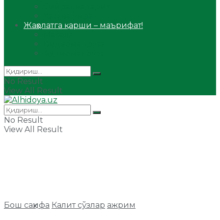
Сийрат ва тарих
Ҳаж ва умра
Жаҳолатга қарши – маърифат!
Мақола
Видеомаъруза
Аудиомаъруза
No Result
View All Result
No Result
View All Result
Бош саҳифа
Калит сўзлар
ажрим