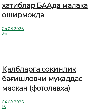
хатиблар БААда малака
оширмоқда
04.08.2026
26
Қалбларга сокинлик
бағишловчи муқаддас
маскан (фотолавҳа)
04.08.2026
16