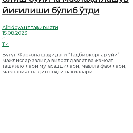
йиғилиши бўлиб ўтди
Alhidoya.uz таҳририяти
15.08.2023
0
114
Бугун Фарғона шаҳридаги “Тадбиркорлар уйи”
мажлислар залида вилоят давлат ва жамоат
ташкилотлари мутасаддилари, маҳалла фаоллари,
маънавият ва дин соҳаси вакиллари ...