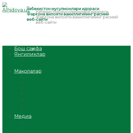
Бош саҳифа
Янгиликлар
Ўзбекистон
Жаҳон
Мақолалар
Мусулмоннинг одоби
Оилам – саодат масканим!
Таълим-тарбия
Ибратли ҳикоялар
Хислатли ҳикматлар
Аёллар саҳифаси
Саломатлик
Медиа
Видео
Фото