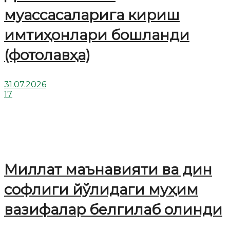
муассасаларига кириш
имтиҳонлари бошланди
(фотолавҳа)
31.07.2026
17
Миллат маънавияти ва дин
софлиги йўлидаги муҳим
вазифалар белгилаб олинди