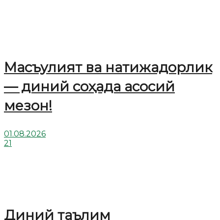
Масъулият ва натижадорлик
— диний соҳада асосий
мезон!
01.08.2026
21
Диний таълим