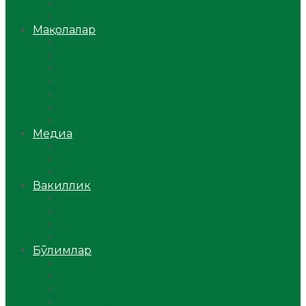
Ўзбекистон
Жаҳон
Мақолалар
Мусулмоннинг одоби
Оилам – саодат масканим!
Таълим-тарбия
Ибратли ҳикоялар
Хислатли ҳикматлар
Аёллар саҳифаси
Саломатлик
Медиа
Видео
Фото
Аудио
Вакиллик
Вилоят вакиллиги
Имомлар фаолиятидан
Фиқҳ мактаби
Масжидлар
Бўлимлар
Фиқҳ
Рамазон
Савол-жавоб
Ислом ва иймон