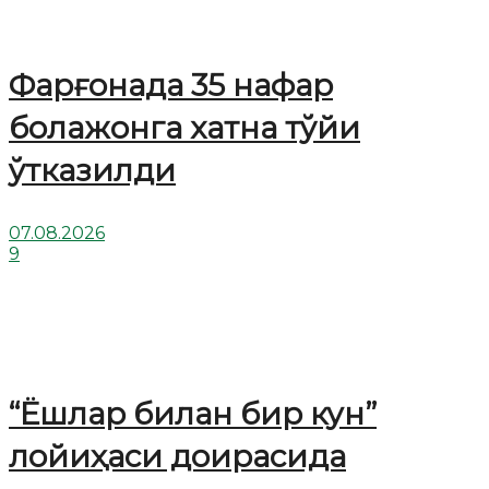
Фарғонада 35 нафар
болажонга хатна тўйи
ўтказилди
07.08.2026
9
“Ёшлар билан бир кун”
лойиҳаси доирасида