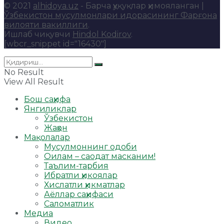
© 2021
alhidoya.uz
- Барча ҳуқуқлар ҳимояланган |
Ўзбекистон мусулмонлари идорасининг Фарғона
вилояти вакиллиги
.
Ишлаб чиқувчи
Hindol Kodirov
.
[wbcr_snippet id="16430"]
No Result
View All Result
Бош саҳифа
Янгиликлар
Ўзбекистон
Жаҳон
Мақолалар
Мусулмоннинг одоби
Оилам – саодат масканим!
Таълим-тарбия
Ибратли ҳикоялар
Хислатли ҳикматлар
Аёллар саҳифаси
Саломатлик
Медиа
Видео