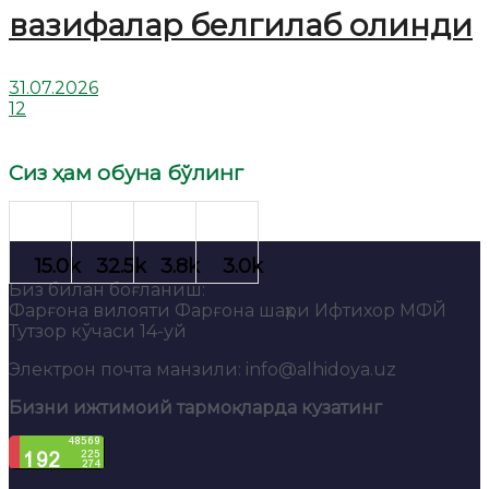
вазифалар белгилаб олинди
31.07.2026
12
Сиз ҳам обуна бўлинг
Биз билан боғланиш:
Фарғона вилояти Фарғона шаҳри Ифтихор МФЙ
Тутзор кўчаси 14-уй
Электрон почта манзили: info@alhidoya.uz
Бизни ижтимоий тармоқларда кузатинг