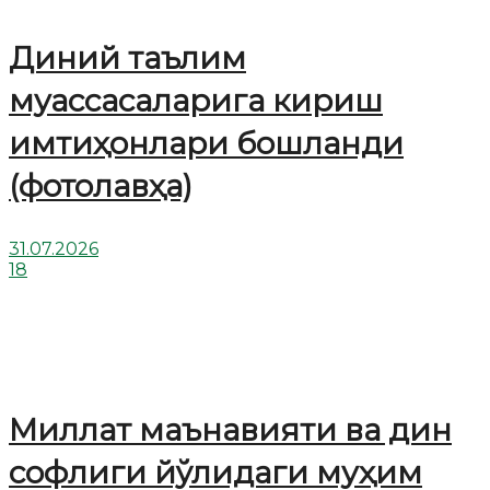
Диний таълим
муассасаларига кириш
имтиҳонлари бошланди
(фотолавҳа)
31.07.2026
18
Миллат маънавияти ва дин
софлиги йўлидаги муҳим