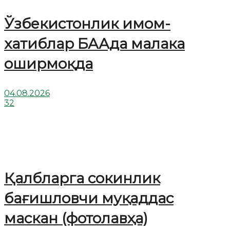
Ўзбекистонлик имом-
хатиблар БААда малака
оширмоқда
04.08.2026
32
Қалбларга сокинлик
бағишловчи муқаддас
маскан (фотолавҳа)