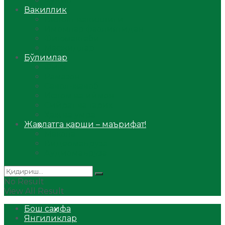
Аудио
Вакиллик
Вилоят вакиллиги
Имомлар фаолиятидан
Фиқҳ мактаби
Масжидлар
Бўлимлар
Фиқҳ
Рамазон
Савол-жавоб
Ислом ва иймон
Сийрат ва тарих
Ҳаж ва умра
Жаҳолатга қарши – маърифат!
Мақола
Видеомаъруза
Аудиомаъруза
No Result
View All Result
Бош саҳифа
Янгиликлар