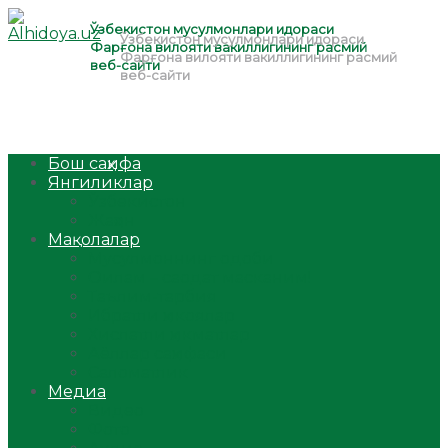
Бош саҳифа
Янгиликлар
Ўзбекистон
Жаҳон
Мақолалар
Мусулмоннинг одоби
Оилам – саодат масканим!
Таълим-тарбия
Ибратли ҳикоялар
Хислатли ҳикматлар
Аёллар саҳифаси
Саломатлик
Медиа
Видео
Фото