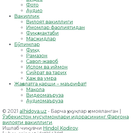
Фото
Аудио
Вакиллик
Вилоят вакиллиги
Имомлар фаолиятидан
Фиқҳ мактаби
Масжидлар
Бўлимлар
Фиқҳ
Рамазон
Савол-жавоб
Ислом ва иймон
Сийрат ва тарих
Ҳаж ва умра
Жаҳолатга қарши – маърифат!
Мақола
Видеомаъруза
Аудиомаъруза
© 2021
alhidoya.uz
- Барча ҳуқуқлар ҳимояланган |
Ўзбекистон мусулмонлари идорасининг Фарғона
вилояти вакиллиги
.
Ишлаб чиқувчи
Hindol Kodirov
.