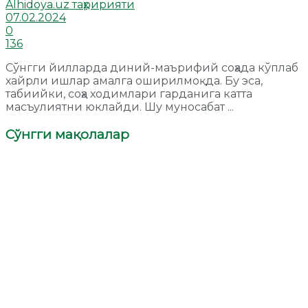
Alhidoya.uz таҳририяти
07.02.2024
0
136
Сўнгги йилларда диний-маърифий соҳада кўплаб
хайрли ишлар амалга оширилмоқда. Бу эса,
табиийки, соҳа ходимлари гарданига катта
масъулиятни юклайди. Шу муносабат ...
Сўнгги мақолалар