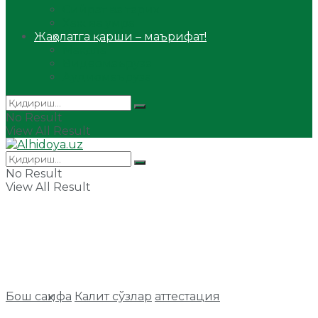
Сийрат ва тарих
Ҳаж ва умра
Жаҳолатга қарши – маърифат!
Мақола
Видеомаъруза
Аудиомаъруза
No Result
View All Result
No Result
View All Result
Бош саҳифа
Калит сўзлар
аттестация