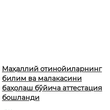
Маҳаллий отинойиларнинг
билим ва малакасини
баҳолаш бўйича аттестация
бошланди