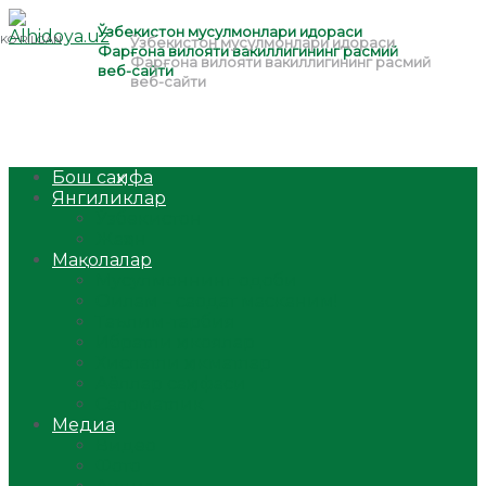
Бош саҳифа
Янгиликлар
Ўзбекистон
Жаҳон
Мақолалар
Мусулмоннинг одоби
Оилам – саодат масканим!
Таълим-тарбия
Ибратли ҳикоялар
Хислатли ҳикматлар
Аёллар саҳифаси
Саломатлик
Медиа
Видео
Фото