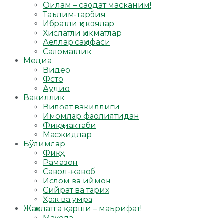
Оилам – саодат масканим!
Таълим-тарбия
Ибратли ҳикоялар
Хислатли ҳикматлар
Аёллар саҳифаси
Саломатлик
Медиа
Видео
Фото
Аудио
Вакиллик
Вилоят вакиллиги
Имомлар фаолиятидан
Фиқҳ мактаби
Масжидлар
Бўлимлар
Фиқҳ
Рамазон
Савол-жавоб
Ислом ва иймон
Сийрат ва тарих
Ҳаж ва умра
Жаҳолатга қарши – маърифат!
Мақола