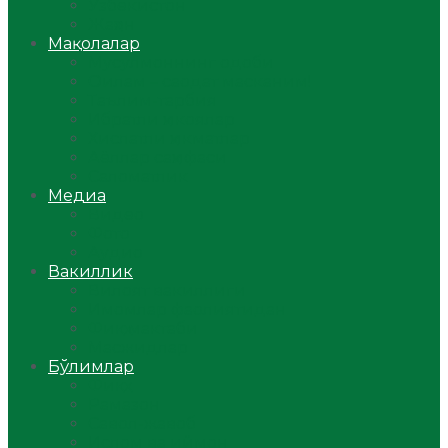
Ўзбекистон
Жаҳон
Мақолалар
Мусулмоннинг одоби
Оилам – саодат масканим!
Таълим-тарбия
Ибратли ҳикоялар
Хислатли ҳикматлар
Аёллар саҳифаси
Саломатлик
Медиа
Видео
Фото
Аудио
Вакиллик
Вилоят вакиллиги
Имомлар фаолиятидан
Фиқҳ мактаби
Масжидлар
Бўлимлар
Фиқҳ
Рамазон
Савол-жавоб
Ислом ва иймон