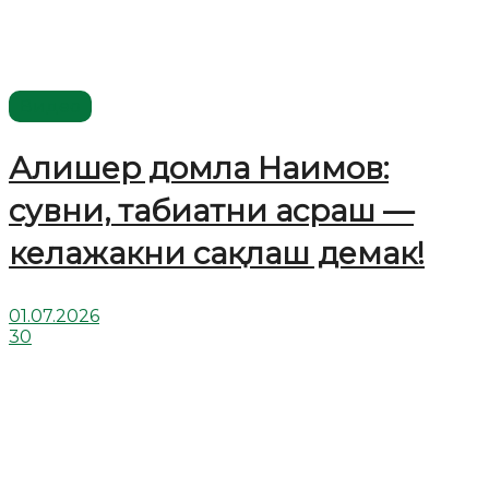
Видео
Алишер домла Наимов:
сувни, табиатни асраш —
келажакни сақлаш демак!
01.07.2026
30