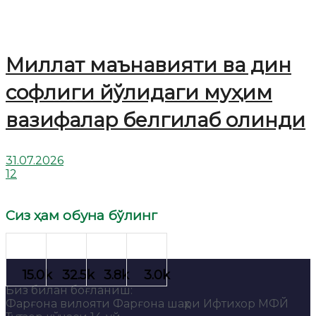
Миллат маънавияти ва дин
софлиги йўлидаги муҳим
вазифалар белгилаб олинди
31.07.2026
12
Сиз ҳам обуна бўлинг
Биз билан боғланиш:
Фарғона вилояти Фарғона шаҳри Ифтихор МФЙ