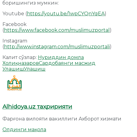
боришингиз мумкин:
Youtube (
https://youtu.be/1wpCYQnYqEA
)
Facebook
(
https://www.facebook.com/muslimuzportal
)
Instagram
(
http://www.instagram.com/muslimuzportali
)
Калит сўзлар:
Нуриддин домла
Холиқназаров
Сардоба
янги масжид
Улашиш
Улашиш
Alhidoya.uz таҳририяти
Фарғона вилояти вакиллиги Ахборот хизмати
Олдинги мақола