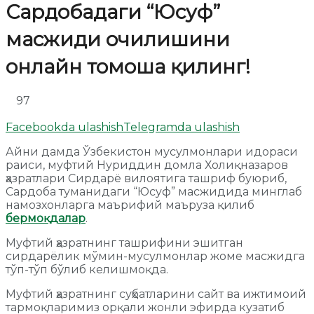
Сардобадаги “Юсуф”
масжиди очилишини
онлайн томоша қилинг!
97
Facebookda ulashish
Telegramda ulashish
Айни дамда Ўзбекистон мусулмонлари идораси
раиси, муфтий Нуриддин домла Холиқназаров
ҳазратлари Сирдарё вилоятига ташриф буюриб,
Сардоба туманидаги “Юсуф” масжидида минглаб
намозхонларга маърифий маъруза қилиб
бермоқдалар
.
Муфтий ҳазратнинг ташрифини эшитган
сирдарёлик мўмин-мусулмонлар жоме масжидга
тўп-тўп бўлиб келишмоқда.
Муфтий ҳазратнинг суҳбатларини сайт ва ижтимоий
тармоқларимиз орқали жонли эфирда кузатиб