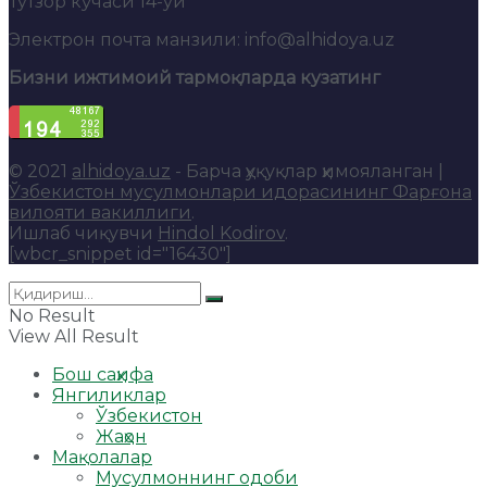
Тутзор кўчаси 14-уй
Электрон почта манзили: info@alhidoya.uz
Бизни ижтимоий тармоқларда кузатинг
© 2021
alhidoya.uz
- Барча ҳуқуқлар ҳимояланган |
Ўзбекистон мусулмонлари идорасининг Фарғона
вилояти вакиллиги
.
Ишлаб чиқувчи
Hindol Kodirov
.
[wbcr_snippet id="16430"]
No Result
View All Result
Бош саҳифа
Янгиликлар
Ўзбекистон
Жаҳон
Мақолалар
Мусулмоннинг одоби