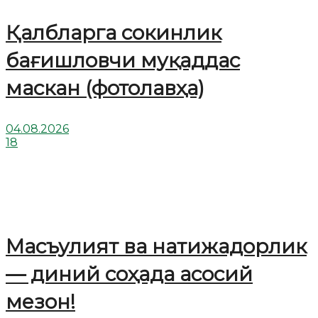
Қалбларга сокинлик
бағишловчи муқаддас
маскан (фотолавҳа)
04.08.2026
18
Масъулият ва натижадорлик
— диний соҳада асосий
мезон!