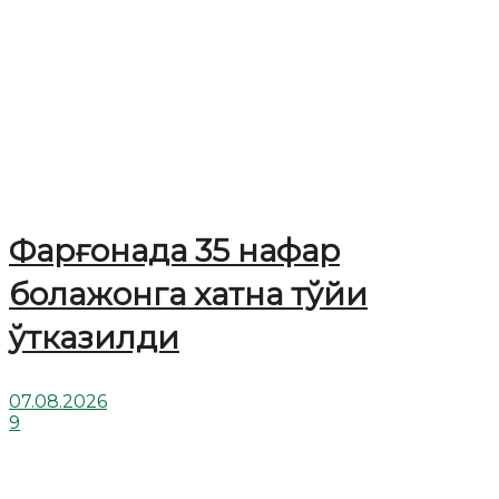
Фарғонада 35 нафар
болажонга хатна тўйи
ўтказилди
07.08.2026
9