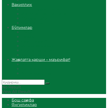
Аудио
Вакиллик
Вилоят вакиллиги
Имомлар фаолиятидан
Фиқҳ мактаби
Масжидлар
Бўлимлар
Фиқҳ
Рамазон
Савол-жавоб
Ислом ва иймон
Сийрат ва тарих
Ҳаж ва умра
Жаҳолатга қарши – маърифат!
Мақола
Видеомаъруза
Аудиомаъруза
No Result
View All Result
Бош саҳифа
Янгиликлар