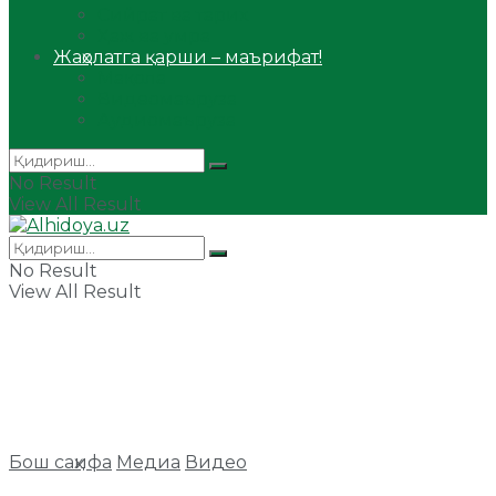
Сийрат ва тарих
Ҳаж ва умра
Жаҳолатга қарши – маърифат!
Мақола
Видеомаъруза
Аудиомаъруза
No Result
View All Result
No Result
View All Result
Бош саҳифа
Медиа
Видео