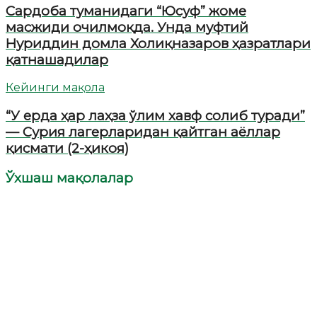
Сардоба туманидаги “Юсуф” жоме
масжиди очилмоқда. Унда муфтий
Нуриддин домла Холиқназаров ҳазратлари
қатнашадилар
Кейинги мақола
“У ерда ҳар лаҳза ўлим хавф солиб туради”
— Сурия лагерларидан қайтган аёллар
қисмати (2-ҳикоя)
Ўхшаш мақолалар