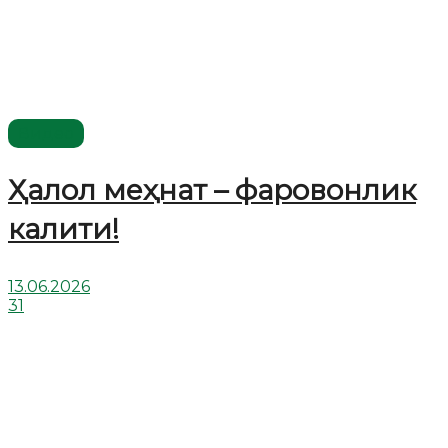
Видео
Ҳалол меҳнат – фаровонлик
калити!
13.06.2026
31