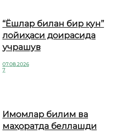
“Ёшлар билан бир кун”
лойиҳаси доирасида
учрашув
07.08.2026
7
Имомлар билим ва
маҳоратда беллашди