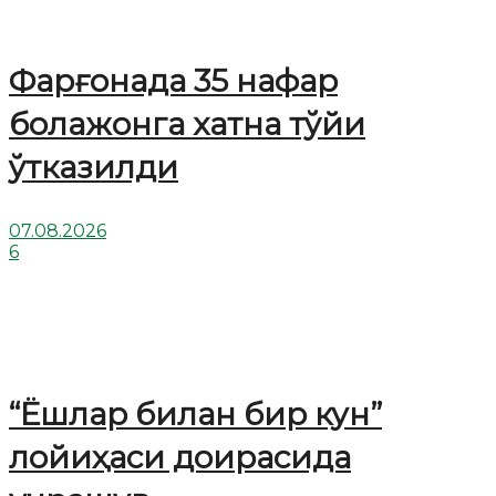
Фарғонада 35 нафар
болажонга хатна тўйи
ўтказилди
07.08.2026
6
“Ёшлар билан бир кун”
лойиҳаси доирасида