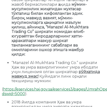
жавоб бермасликлари ҳақида
мўмин-
мусулмонлик жиҳатидан мухтасар
тўхталиш билан кифояланган эдик.
Бироқ, мавжуд вазият, мўмин-
мусулмонларга ҳақиқатни маълум
қилиш, айниқса, “Manazel Al-Mukhtara
Trading Co” ширкати номидан елиб-
югураётган биродарларнинг хатти-
ҳаракатлари мазкур ширкат
танланмаганининг сабаблари ва
омилларини ошкор этишга мажбур
қилди:
“Manazel Al-Mukhtara Trading Co.” ширкати
Ҳаж ва умра вазирлигининг умра ибодати
учун лицензия олган ширкатлар
рўйхатида
мавжуд эмас!
Қуйидаги линк орқали
текшириш мумкин:
(
https://eservices.haj.gov.sa/eservices3/pages/UmrahOpe
dswid=5000
).
2018 йилда компания Ҳаж ва умра
вазирлигидан умра зиёрати хизматини