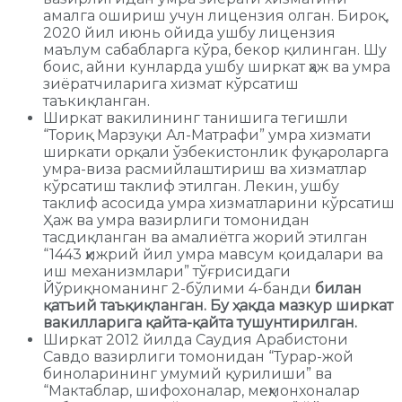
амалга ошириш учун лицензия олган. Бироқ,
2020 йил июнь ойида ушбу лицензия
маълум сабабларга кўра, бекор қилинган. Шу
боис, айни кунларда ушбу ширкат ҳаж ва умра
зиёратчиларига хизмат кўрсатиш
таъкиқланган.
Ширкат вакилининг танишига тегишли
“Ториқ Марзуқи Ал-Матрафи” умра хизмати
ширкати орқали ўзбекистонлик фуқароларга
умра-виза расмийлаштириш ва хизматлар
кўрсатиш таклиф этилган. Лекин, ушбу
таклиф асосида умра хизматларини кўрсатиш
Ҳаж ва умра вазирлиги томонидан
тасдиқланган ва амалиётга жорий этилган
“1443 ҳижрий йил умра мавсум қоидалари ва
иш механизмлари” тўғрисидаги
Йўриқноманинг 2-бўлими 4-банди
билан
қатъий таъқиқланган.
Бу ҳақда мазкур ширкат
вакилларига қайта-қайта тушунтирилган.
Ширкат 2012 йилда Саудия Арабистони
Савдо вазирлиги томонидан “Турар-жой
биноларининг умумий қурилиши” ва
“Мактаблар, шифохоналар, меҳмонхоналар