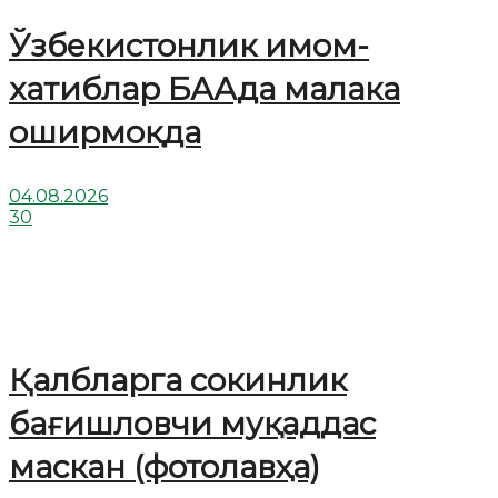
Ўзбекистонлик имом-
хатиблар БААда малака
оширмоқда
04.08.2026
30
Қалбларга сокинлик
бағишловчи муқаддас
маскан (фотолавҳа)