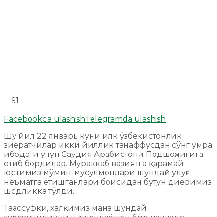
91
Facebookda ulashish
Telegramda ulashish
Шу йил 22 январь куни илк ўзбекистонлик
зиёратчилар икки йиллик танаффусдан сўнг умра
ибодати учун Саудия Арабистони Подшоҳлигига
етиб бордилар. Мураккаб вазиятга қарамай
юртимиз мўмин-мусулмонлари шундай улуғ
неъматга етишганлари боисидан бутун диёримиз
шодликка тўлди.
Таассуфки, халқимиз мана шундай