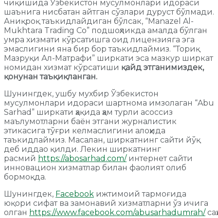
чиқишида Ўзбекистон мусулмонлари идораси
шаънига нисбатан айтган сўзлари дуруст бўлмади.
Аниқроқ таъкидлайдиган бўлсак, “Manazel Al-
Mukhtara Trading Co” подшоҳликда амалда бўлган
умра хизмати кўрсатишга оид лицензияга эга
эмаслигини яна бир бор таъкидлаймиз. “Ториқ
Мазруқи Ал-Матрафи” ширкати эса мазкур ширкат
номидан хизмат кўрсатиши
қайд этганимиздек,
қонунан таъқиқланган.
Шунингдек, ушбу мухбир Ўзбекистон
мусулмонлари идораси шартнома имзолаган “Abu
Sarhad” ширкати ҳақида ҳам турли асоссиз
маълумотларни баён этгани журналистик
этикасига тўғри келмаслигини алоҳида
таъкидлаймиз. Масалан, ширкатнинг сайти йўқ
деб иддао қилди. Лекин ширкатнинг
расмий
https://abosarhad.com/
интернет сайти
инновацион хизматлар билан фаолият олиб
бормоқда.
Шунингдек,
Facebook
ижтимоий тармоғида
юқори сифат ва замонавий хизматларни ўз ичига
олган
https://www.facebook.com/abusarhadumrah/
са