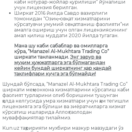
каби нотурар-жойлар қурилиши” йўналиши
учун лицензия берилган.
Ширкат 2016 йилда Савдо вазирлиги
томонидан “Озиқ
–
овқат хизматларини
кўрсатувчи умумий овқатланиш фаолияти”ни
амалга ошириш учун олган лицензиясининг
амал қилиш муддати 2020 йилда тугаган.
Мана шу каби сабаблар ва омилларга
кўра, “Manazel Al-Mukhtara Trading Co”
ширкати танланмади.
Энг зарур ва
муҳим ҳужжатларга эга бўлмагандан
кейин бундай ширкатнинг ҳар қандай
таклифлари кучга эга бўлмайди!
Шундай бўлсада, “Manazel Al-Mukhtara Trading Co”
ширкати меҳмонхона хизматларини кўрсатиш каби
фаолият турларини олиб боришини тушунган
ҳолда келгусида умра хизматлари учун ҳам тегишли
лицензияга эга бўлиши ва зиёратчиларга хизмат
кўрсатиш ишларида Аллоҳ таолодан
муваффақиятлар тилаймиз.
Kun.uz таҳририяти мухбири мазкур мавзудаги ўз