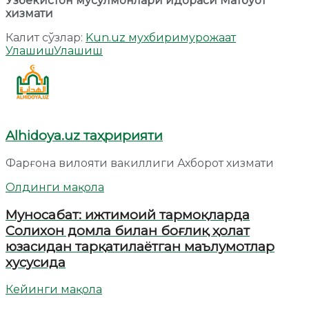
Ўзбекистон мусулмонлари идораси Матбуот
хизмати
Калит сўзлар:
Kun.uz мухбири
мурожаат
Улашиш
Улашиш
Alhidoya.uz таҳририяти
Фарғона вилояти вакиллиги Ахборот хизмати
Олдинги мақола
Муносабат: ижтимоий тармоқларда
Солихон домла билан боғлиқ ҳолат
юзасидан тарқатилаётган маълумотлар
хусусида
Кейинги мақола