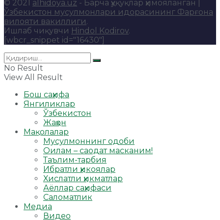
© 2021
alhidoya.uz
- Барча ҳуқуқлар ҳимояланган |
Ўзбекистон мусулмонлари идорасининг Фарғона
вилояти вакиллиги
.
Ишлаб чиқувчи
Hindol Kodirov
.
[wbcr_snippet id="16430"]
No Result
View All Result
Бош саҳифа
Янгиликлар
Ўзбекистон
Жаҳон
Мақолалар
Мусулмоннинг одоби
Оилам – саодат масканим!
Таълим-тарбия
Ибратли ҳикоялар
Хислатли ҳикматлар
Аёллар саҳифаси
Саломатлик
Медиа
Видео