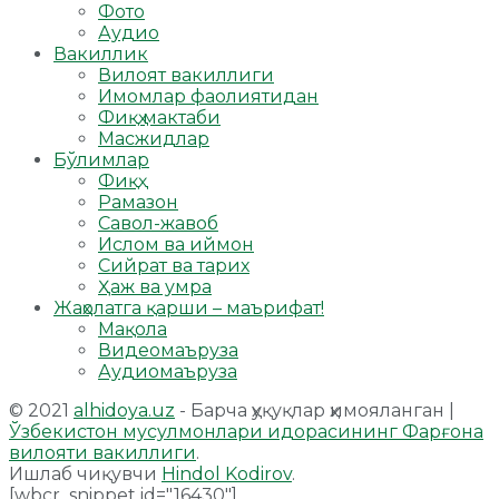
Фото
Аудио
Вакиллик
Вилоят вакиллиги
Имомлар фаолиятидан
Фиқҳ мактаби
Масжидлар
Бўлимлар
Фиқҳ
Рамазон
Савол-жавоб
Ислом ва иймон
Сийрат ва тарих
Ҳаж ва умра
Жаҳолатга қарши – маърифат!
Мақола
Видеомаъруза
Аудиомаъруза
© 2021
alhidoya.uz
- Барча ҳуқуқлар ҳимояланган |
Ўзбекистон мусулмонлари идорасининг Фарғона
вилояти вакиллиги
.
Ишлаб чиқувчи
Hindol Kodirov
.
[wbcr_snippet id="16430"]