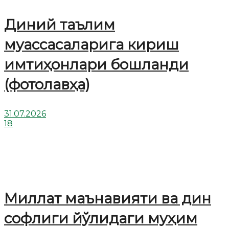
Диний таълим
муассасаларига кириш
имтиҳонлари бошланди
(фотолавҳа)
31.07.2026
18
Миллат маънавияти ва дин
софлиги йўлидаги муҳим