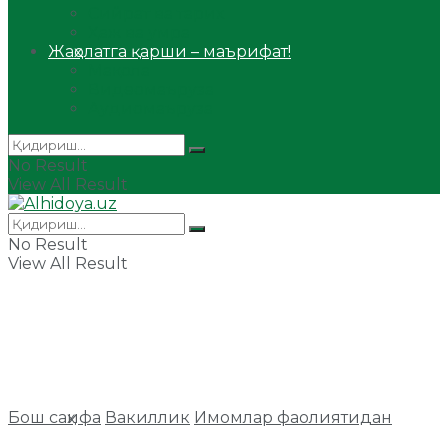
Сийрат ва тарих
Ҳаж ва умра
Жаҳолатга қарши – маърифат!
Мақола
Видеомаъруза
Аудиомаъруза
No Result
View All Result
No Result
View All Result
Бош саҳифа
Вакиллик
Имомлар фаолиятидан