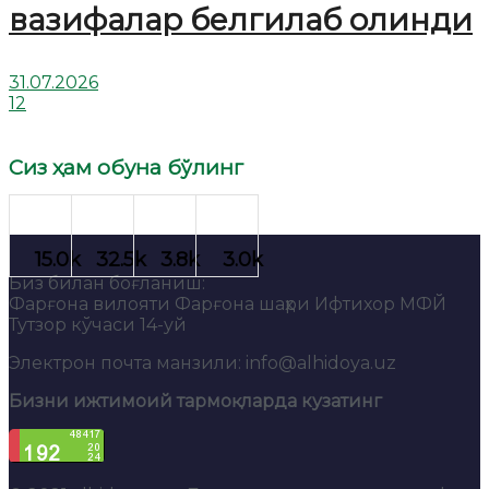
вазифалар белгилаб олинди
31.07.2026
12
Сиз ҳам обуна бўлинг
Биз билан боғланиш:
Фарғона вилояти Фарғона шаҳри Ифтихор МФЙ
Тутзор кўчаси 14-уй
Электрон почта манзили: info@alhidoya.uz
Бизни ижтимоий тармоқларда кузатинг