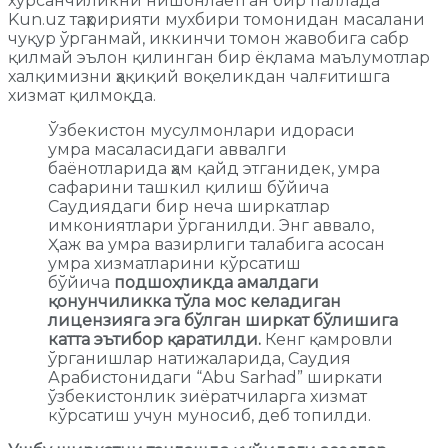
хурсанчиликни нишонлаётган бир паллада
Kun.uz таҳририяти мухбири томонидан масалани
чуқур ўрганмай, иккинчи томон жавобига сабр
қилмай эълон қилинган бир ёқлама маълумотлар
халқимизни ҳақиқий воқеликдан чалғитишга
хизмат қилмоқда.
Ўзбекистон мусулмонлари идораси
умра масаласидаги аввалги
баёнотларида ҳам қайд этганидек, умра
сафарини ташкил қилиш бўйича
Саудиядаги бир неча ширкатлар
имкониятлари ўрганилди. Энг аввало,
Ҳаж ва умра вазирлиги талабига асосан
умра хизматларини кўрсатиш
бўйича
подшоҳликда амалдаги
қонунчиликка тўла мос келадиган
лицензияга эга бўлган ширкат бўлишига
катта эътибор қаратилди.
Кенг қамровли
ўрганишлар натижаларида, Саудия
Арабистонидаги “Abu Sarhad” ширкати
ўзбекистонлик зиёратчиларга хизмат
кўрсатиш учун муносиб, деб топилди.