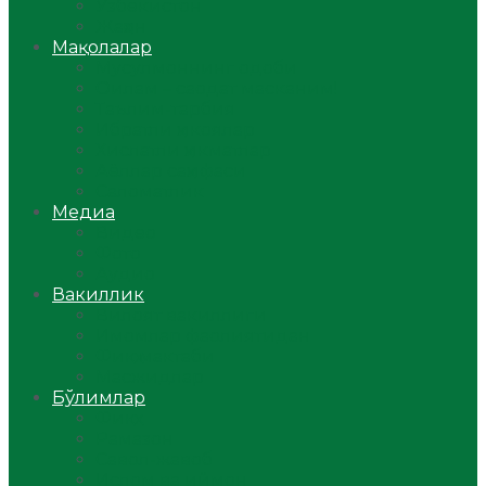
Ўзбекистон
Жаҳон
Мақолалар
Мусулмоннинг одоби
Оилам – саодат масканим!
Таълим-тарбия
Ибратли ҳикоялар
Хислатли ҳикматлар
Аёллар саҳифаси
Саломатлик
Медиа
Видео
Фото
Аудио
Вакиллик
Вилоят вакиллиги
Имомлар фаолиятидан
Фиқҳ мактаби
Масжидлар
Бўлимлар
Фиқҳ
Рамазон
Савол-жавоб
Ислом ва иймон