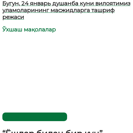
Бугун, 24 январь душанба куни вилоятимиз
уламоларининг масжидларга ташриф
режаси
Ўхшаш мақолалар
Имомлар фаолиятидан