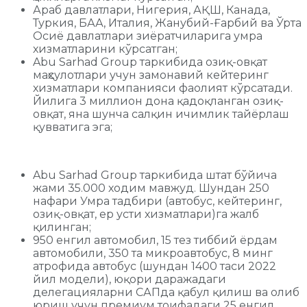
Араб давлатлари, Нигерия, АҚШ, Канада,
Туркия, БАА, Италия, Жанубий-Ғарбий ва Ўрта
Осиё давлатлари зиёратчиларига умра
хизматларини кўрсатган;
Abu Sarhad Group таркибида озиқ-овқат
маҳсулотлари учун замонавий кейтеринг
хизматлари компанияси фаолият кўрсатади.
Йилига 3 миллион дона қадоқланган озиқ-
овқат, яна шунча салқин ичимлик тайёрлаш
қувватига эга;
Abu Sarhad Group таркибида штат бўйича
жами 35.000 ходим мавжуд. Шундан 250
нафари Умра тадбири (автобус, кейтеринг,
озиқ-овқат, ер усти хизматлари)га жалб
қилинган;
950 енгил автомобил, 15 тез тиббий ёрдам
автомобили, 350 та микроавтобус, 8 минг
атрофида автобус (шундан 1400 таси 2022
йил модели), юқори даражадаги
делегацияларни САПда қабул қилиш ва олиб
юриш учун премиум тоифадаги 25 енгил