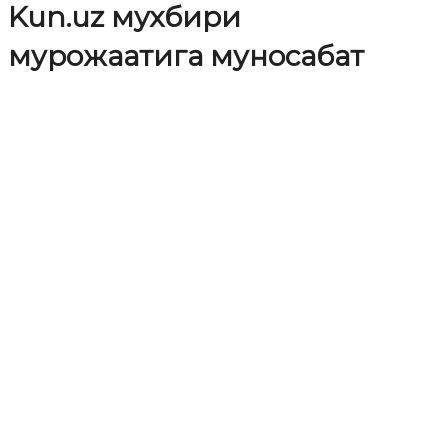
Kun.uz мухбири
мурожаатига муносабат