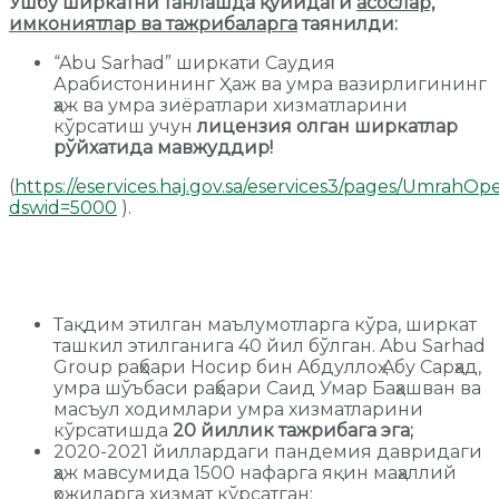
Ушбу ширкатни танлашда қуйидаги
асослар,
имкониятлар ва тажрибаларга
таянилди:
“Abu Sarhad” ширкати Саудия
Арабистонининг Ҳаж ва умра вазирлигининг
ҳаж ва умра зиёратлари хизматларини
кўрсатиш учун
лицензия олган ширкатлар
рўйхатида мавжуддир!
(
https://eservices.haj.gov.sa/eservices3/pages/Umrah
dswid=5000
).
Тақдим этилган маълумотларга кўра, ширкат
ташкил этилганига 40 йил бўлган. Abu Sarhad
Group раҳбари Носир бин Aбдуллоҳ Aбу Сарҳад,
умра шўъбаси раҳбари Саид Умар Баҳашван ва
масъул ходимлари умра хизматларини
кўрсатишда
20 йиллик тажрибага эга;
2020-2021 йиллардаги пандемия давридаги
ҳаж мавсумида 1500 нафарга яқин маҳаллий
ҳожиларга хизмат кўрсатган;