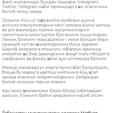
фаол ишламоқда. Бундан ташқари, Instagram,
Twitter, Telegram каби тармоқларга ҳам эгалигини
билиб олиш керак.
Тўғриси, Kun.uz таҳририяти мухбири шунча
асоссиз маълумотларни кенг оммага эълон қилиш
ва асл вазиятдан мўмин-мусулмонларни
чалғитишга нима туртки бўлганини тушунмадик.
Лекин, бизнинг мақсадимиз – икки йилдан бери
орзиқиб кутган ҳамюртларимиз Икки Ҳарами
Шариф зиёратига етишсин, табаррук заминда
зиёратчи ҳар бир дақиқасини фақат тоату ибодатга
сарфласин ва фикру ҳаёли дуо-илтижода бўлсин!
Мазкур масалада уч марта муносабат билдирдик,
бошқа бу мавзуга қайтиш ниятимиз йўқ, ҳолат
қанақа эканини зиёратчиларнинг ўзларидан
билиб олишни тавсия этамиз.
Ҳақ таоло ҳаммамизни тўғри йўлда собитқадам
қилсин, Ўзининг байти зиёратини насиб этсин.