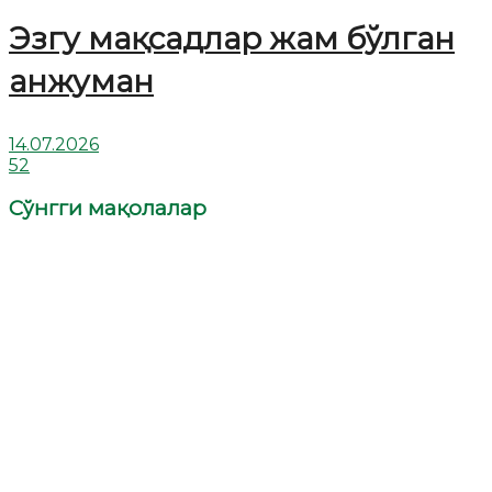
Эзгу мақсадлар жам бўлган
анжуман
14.07.2026
52
Сўнгги мақолалар