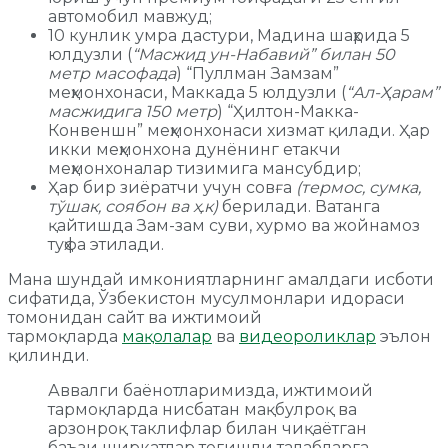
автомобил мавжуд;
10 кунлик умра дастури, Мадина шаҳрида 5
юлдузли (
“Масжид ун-Набавий” билан 50
метр масофада
) “Пуллман Замзам”
меҳмонхонаси, Маккада 5 юлдузли (
“Ал-Ҳарам”
масжидига 150 метр
) “Ҳилтон-Макка-
Конвеншн” меҳмонхонаси хизмат қилади. Ҳар
икки меҳмонхона дунёнинг етакчи
меҳмонхоналар тизимига мансубдир;
Ҳар бир зиёратчи учун совға
(термос, сумка,
тўшак, соябон ва ҳ.к)
берилади. Ватанга
қайтишда Зам-зам суви, хурмо ва жойнамоз
туҳфа этилади.
Мана шундай имкониятларнинг амалдаги исботи
сифатида, Ўзбекистон мусулмонлари идораси
томонидан сайт ва ижтимоий
тармоқларда
мақолалар
ва
видеороликлар
эълон
қилинди.
Аввалги баёнотларимизда, ижтимоий
тармоқларда нисбатан мақбулроқ ва
арзонроқ таклифлар билан чиқаётган
баъзи ширкатлар тегишли талабларга