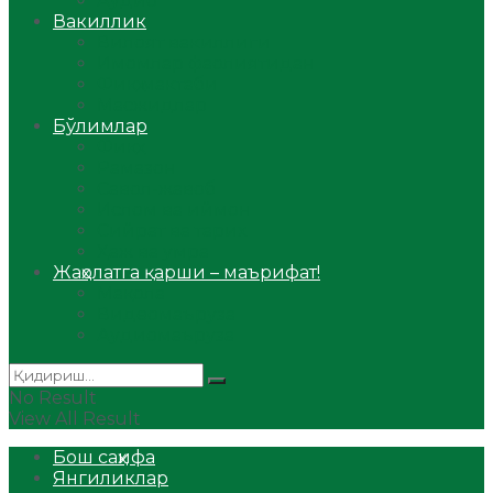
Аудио
Вакиллик
Вилоят вакиллиги
Имомлар фаолиятидан
Фиқҳ мактаби
Масжидлар
Бўлимлар
Фиқҳ
Рамазон
Савол-жавоб
Ислом ва иймон
Сийрат ва тарих
Ҳаж ва умра
Жаҳолатга қарши – маърифат!
Мақола
Видеомаъруза
Аудиомаъруза
No Result
View All Result
Бош саҳифа
Янгиликлар