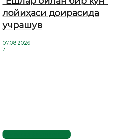
“Ёшлар билан бир кун”
лойиҳаси доирасида
учрашув
07.08.2026
7
Имомлар фаолиятидан