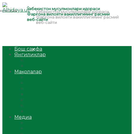
Бош саҳифа
Янгиликлар
Ўзбекистон
Жаҳон
Мақолалар
Мусулмоннинг одоби
Оилам – саодат масканим!
Таълим-тарбия
Ибратли ҳикоялар
Хислатли ҳикматлар
Аёллар саҳифаси
Саломатлик
Медиа
Видео
Фото