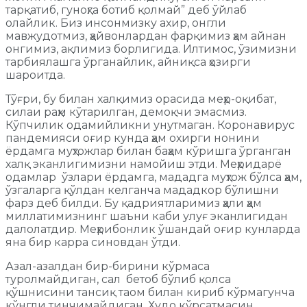
тарқатиб, гуноҳга ботиб қолмай” деб ўйлаб
олайлик. Биз инсонмизку ахир, онгли
мавжудотмиз, ҳайвонлардан фарқимиз ҳам айнан
онгимиз, ақлимиз борлигида. Илтимос, ўзимизни
тарбиялашга ўрганайлик, айниқса ҳозирги
шароитда.
Тўғри, бу билан халқимиз орасида меҳр-оқибат,
силаи раҳм кўтарилган, демоқчи эмасмиз.
Кўпчилик одамийликни унутмаган. Коронавирус
пандемияси оғир кунда ҳам охирги нонини
ёрдамга муҳтожлар билан баҳам кўришга ўрганган
халқ эканлигимизни намойиш этди. Меҳридарё
одамлар ўзлари ёрдамга, мададга муҳтож бўлса ҳам,
ўзгаларга қўлдан келганча мададкор бўлишни
фарз деб билди. Бу қадриятларимиз ҳали ҳам
миллатимизнинг шаъни каби улуғ эканлигидан
далолатдир. Меҳрибонлик ўшандай оғир кунларда
яна бир карра синовдан ўтди.
Азал-азалдан бир-бирини кўрмаса
туролмайдиган, сал бетоб бўлиб қолса
қўшнисини тансиқ таом билан кириб кўрмагунча
кўнгли тинчимайдиган, Худо кўрсатмасин,