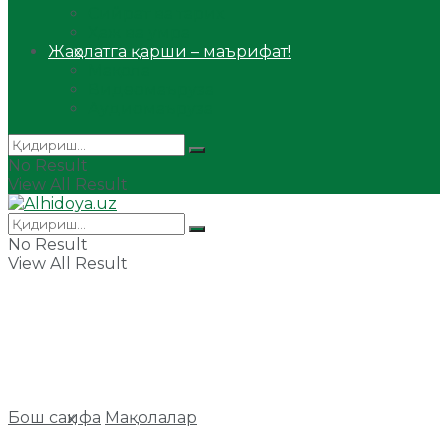
Сийрат ва тарих
Ҳаж ва умра
Жаҳолатга қарши – маърифат!
Мақола
Видеомаъруза
Аудиомаъруза
No Result
View All Result
No Result
View All Result
Бош саҳифа
Мақолалар