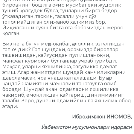
бировнинг бошига оғир мусибат ёки жудолик
тушиб қолгудек бўлса, тунларни бирга бедор
ўтказадиган, таскин, тасалли учун сўз
тополмайдиган олижаноб халқимиз бор.
Йиқилганни суяш бизга ота-бобомиздан мерос
қолган.
Биз нега бугун меҳр-оқибат, ҳалоллик, эзгуликдан
гап очдик? Гап шундаки, орамизда бировлар
ташвишидан, қайғусидан пул ишламоқчи,
манфаат кўрмоқчи бўлганлар учраб турибди.
Мақсад уларни яхшиликка, эзгуликка даъват
этиш. Агар жамиятдаги шундай камчиликларни
даволамасак, яра янада катталашади. Бу ҳар
қандай жамиятни маънавий таназзулга олиб
боради. Шундай экан, одамларни яхшиликка
чақириб, ёмонликдан қайтариш, динимизнинг
талаби. Зеро, дунёни одамийлик ва яхшилик обод
этади.
Иброҳимжон ИНОМОВ,
Ўзбекистон мусулмонлари идораси