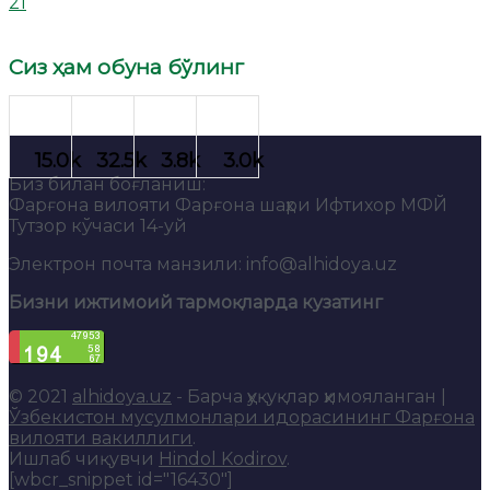
21
Сиз ҳам обуна бўлинг
Биз билан боғланиш:
Фарғона вилояти Фарғона шаҳри Ифтихор МФЙ
Тутзор кўчаси 14-уй
Электрон почта манзили: info@alhidoya.uz
Бизни ижтимоий тармоқларда кузатинг
© 2021
alhidoya.uz
- Барча ҳуқуқлар ҳимояланган |
Ўзбекистон мусулмонлари идорасининг Фарғона
вилояти вакиллиги
.
Ишлаб чиқувчи
Hindol Kodirov
.
[wbcr_snippet id="16430"]