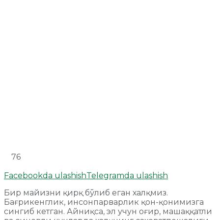
76
Facebookda ulashish
Telegramda ulashish
Бир майизни қирқ бўлиб еган халқмиз.
Бағрикенглик, инсонпарварлик қон-қонимизга
сингиб кетган. Айниқса, эл учун оғир, машаққатли