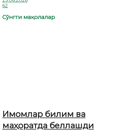
29.06.2026
62
Сўнгги мақолалар
Имомлар билим ва
маҳоратда беллашди