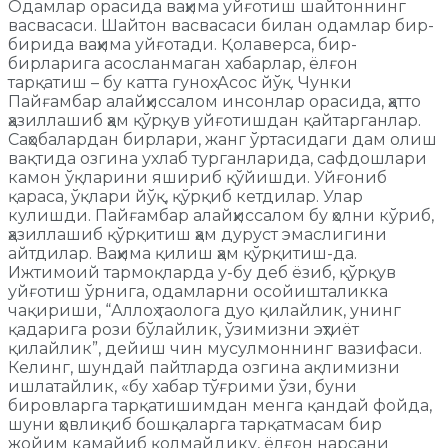
Одамлар орасида ваҳима уйғотиш шайтоннинг
васвасаси. Шайтон васвасаси билан одамлар бир-
бирида ваҳима уйғотади. Қолаверса, бир-
бирларига асосланмаган хабарлар, ёлғон
тарқатиш – бу катта гуноҳ. Асос йўқ. Чунки
Пайғамбар алайҳиссалом инсонлар орасида, ҳатто
ҳазиллашиб ҳам қўрқув уйғотишдан қайтарганлар.
Саҳобалардан бирлари, жанг ўртасидаги дам олиш
вақтида озгина ухлаб турганларида, сафдошлари
камон ўқларини яшириб қўйишди. Уйғониб
қараса, ўқлари йўқ, қўрқиб кетдилар. Улар
кулишди. Пайғамбар алайҳиссалом бу ҳолни кўриб,
ҳазиллашиб қўрқитиш ҳам дуруст эмаслигини
айтдилар. Ваҳима қилиш ҳам қўрқитиш-да.
Ижтимоий тармоқларда у-бу деб ёзиб, қўрқув
уйғотиш ўрнига, одамларни осойишталикка
чақириши, “Аллоҳ таолога дуо қилайлик, унинг
қадарига рози бўлайлик, ўзимизни эҳтиёт
қилайлик”, дейиш чин мусулмоннинг вазифаси.
Келинг, шундай пайтларда озгина ақлимизни
ишлатайлик, «бу хабар тўғрими ўзи, буни
бировларга тарқатишимдан менга қандай фойда,
шуни ҳовлиқиб бошқаларга тарқатмасам бир
жойим камайиб қолмайдику, ёлғон нарсани