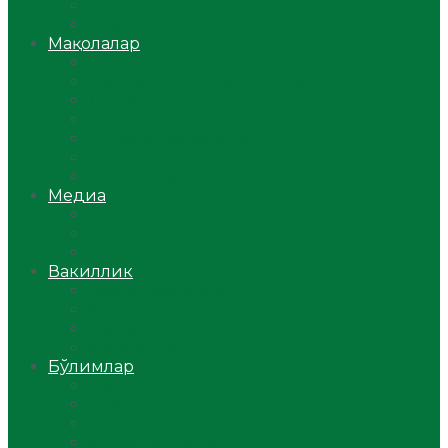
Ўзбекистон
Жаҳон
Мақолалар
Мусулмоннинг одоби
Оилам – саодат масканим!
Таълим-тарбия
Ибратли ҳикоялар
Хислатли ҳикматлар
Аёллар саҳифаси
Саломатлик
Медиа
Видео
Фото
Аудио
Вакиллик
Вилоят вакиллиги
Имомлар фаолиятидан
Фиқҳ мактаби
Масжидлар
Бўлимлар
Фиқҳ
Рамазон
Савол-жавоб
Ислом ва иймон