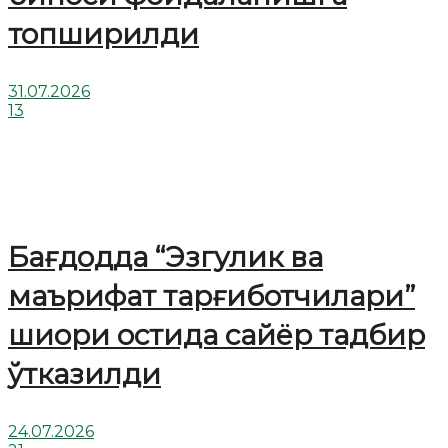
топширилди
31.07.2026
13
Бағдодда “Эзгулик ва
маърифат тарғиботчилари”
шиори остида сайёр тадбир
ўтказилди
24.07.2026