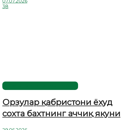
07.07.2026
38
Жаҳолатга қарши - маърифат!
Орзулар қабристони ёхуд
сохта бахтнинг аччиқ якуни