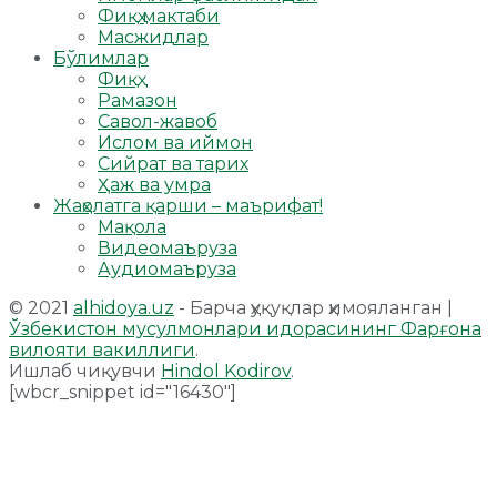
Фиқҳ мактаби
Масжидлар
Бўлимлар
Фиқҳ
Рамазон
Савол-жавоб
Ислом ва иймон
Сийрат ва тарих
Ҳаж ва умра
Жаҳолатга қарши – маърифат!
Мақола
Видеомаъруза
Аудиомаъруза
© 2021
alhidoya.uz
- Барча ҳуқуқлар ҳимояланган |
Ўзбекистон мусулмонлари идорасининг Фарғона
вилояти вакиллиги
.
Ишлаб чиқувчи
Hindol Kodirov
.
[wbcr_snippet id="16430"]