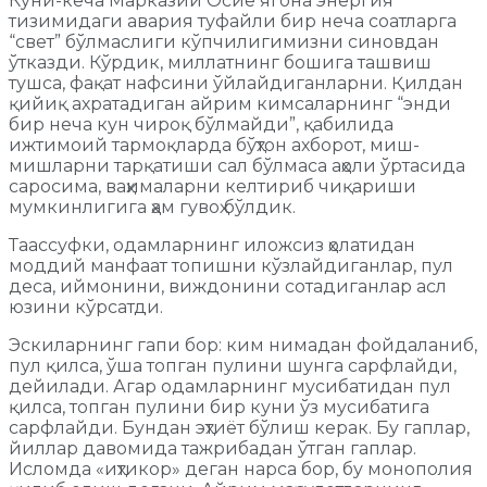
Куни-кеча Марказий Осиё ягона энергия
тизимидаги авария туфайли бир неча соатларга
“свет” бўлмаслиги кўпчилигимизни синовдан
ўтказди. Кўрдик, миллатнинг бошига ташвиш
тушса, фақат нафсини ўйлайдиганларни. Қилдан
қийиқ ахратадиган айрим кимсаларнинг “энди
бир неча кун чироқ бўлмайди”, қабилида
ижтимоий тармоқларда бўҳтон ахборот, миш-
мишларни тарқатиши сал бўлмаса аҳоли ўртасида
саросима, ваҳималарни келтириб чиқариши
мумкинлигига ҳам гувоҳ бўлдик.
Таассуфки, одамларнинг иложсиз ҳолатидан
моддий манфаат топишни кўзлайдиганлар, пул
деса, иймонини, виждонини сотадиганлар асл
юзини кўрсатди.
Эскиларнинг гапи бор: ким нимадан фойдаланиб,
пул қилса, ўша топган пулини шунга сарфлайди,
дейилади. Агар одамларнинг мусибатидан пул
қилса, топган пулини бир куни ўз мусибатига
сарфлайди. Бундан эҳтиёт бўлиш керак. Бу гаплар,
йиллар давомида тажрибадан ўтган гаплар.
Исломда «иҳтикор» деган нарса бор, бу монополия