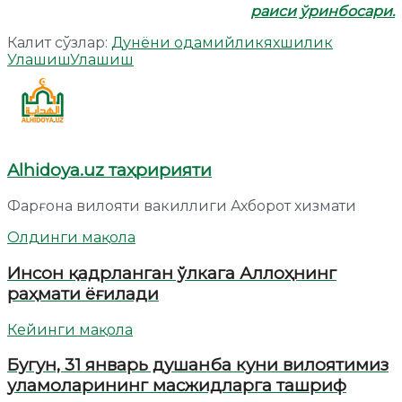
раиси ўринбосари.
Калит сўзлар:
Дунёни одамийлик
яхшилик
Улашиш
Улашиш
Alhidoya.uz таҳририяти
Фарғона вилояти вакиллиги Ахборот хизмати
Олдинги мақола
Инсон қадрланган ўлкага Аллоҳнинг
раҳмати ёғилади
Кейинги мақола
Бугун, 31 январь душанба куни вилоятимиз
уламоларининг масжидларга ташриф