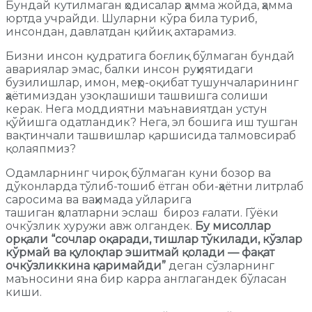
Бундай кутилмаган ҳодисалар ҳамма жойда, ҳамма
юртда учрайди. Шуларни кўра била туриб,
инсондан, давлатдан қийиқ ахтарамиз.
Бизни инсон қудратига боғлиқ бўлмаган бундай
авариялар эмас, балки инсон руҳиятидаги
бузилишлар, имон, меҳр-оқибат тушунчаларининг
ҳаётимиздан узоқлашиши ташвишга солиши
керак. Нега моддиятни маънавиятдан устун
қўйишга одатландик? Нега, эл бошига иш тушган
вақтинчали ташвишлар қаршисида талмовсираб
қолаяпмиз?
Одамларнинг чироқ бўлмаган куни бозор ва
дўконларда тўлиб-тошиб ётган оби-ҳаётни литрлаб
саросима ва ваҳимада уйларига
ташиган ҳолатларни эслаш бироз ғалати. Гўёки
очкўзлик хуружи авж олгандек.
Бу мисоллар
орқали
“сочлар оқаради, тишлар тўкилади, кўзлар
кўрмай ва қулоқлар эшитмай қолади — фақат
очкўзликкина қаримайди”
деган сўзларнинг
маъносини яна бир карра англагандек бўласан
киши.