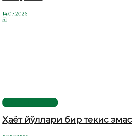
14.07.2026
51
Хислатли ҳикматлар
Ҳаёт йўллари бир текис эмас