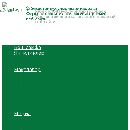
Бош саҳифа
Янгиликлар
Ўзбекистон
Жаҳон
Мақолалар
Мусулмоннинг одоби
Оилам – саодат масканим!
Таълим-тарбия
Ибратли ҳикоялар
Хислатли ҳикматлар
Аёллар саҳифаси
Саломатлик
Медиа
Видео
Фото