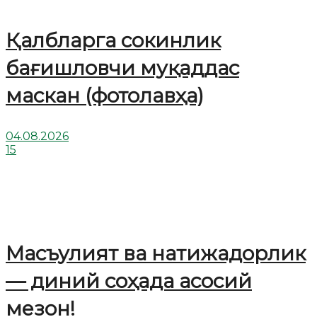
Қалбларга сокинлик
бағишловчи муқаддас
маскан (фотолавҳа)
04.08.2026
15
Масъулият ва натижадорлик
— диний соҳада асосий
мезон!