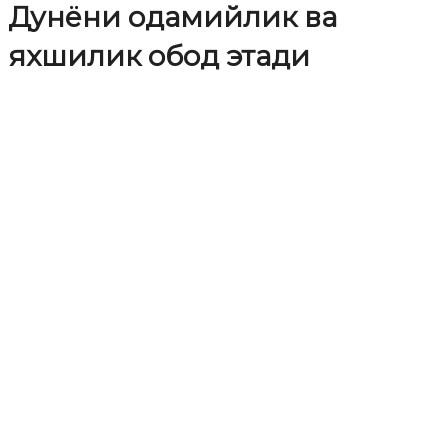
Дунёни одамийлик ва
яхшилик обод этади