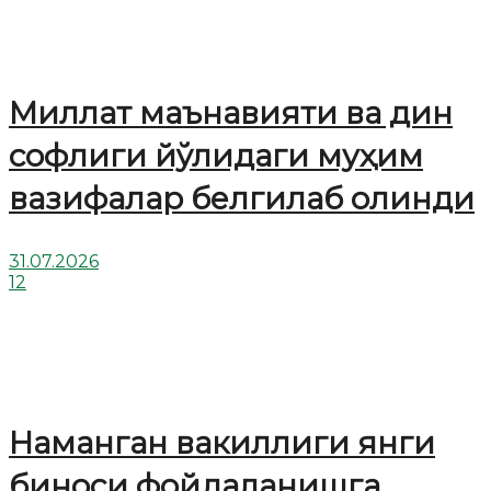
Миллат маънавияти ва дин
софлиги йўлидаги муҳим
вазифалар белгилаб олинди
31.07.2026
12
Наманган вакиллиги янги
биноси фойдаланишга