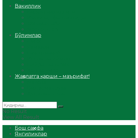
Аудио
Вакиллик
Вилоят вакиллиги
Имомлар фаолиятидан
Фиқҳ мактаби
Масжидлар
Бўлимлар
Фиқҳ
Рамазон
Савол-жавоб
Ислом ва иймон
Сийрат ва тарих
Ҳаж ва умра
Жаҳолатга қарши – маърифат!
Мақола
Видеомаъруза
Аудиомаъруза
No Result
View All Result
Бош саҳифа
Янгиликлар