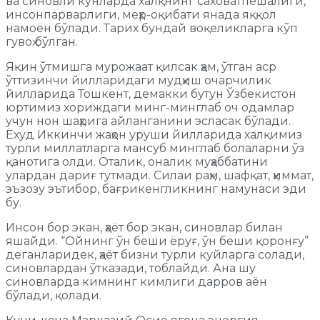
ва синовли кунларда халқнинг саховатпешалиги,
инсонпарварлиги, меҳр-оқибати янада яққол
намоён бўлади. Тарих бундай воқеликларга кўп
гувоҳ бўлган.
Яқин ўтмишга мурожаат қилсак ҳам, ўтган аср
ўттизинчи йилларидаги мудҳиш очарчилик
йилларида Тошкент, демакки бутун Ўзбекистон
юртимиз хориждаги минг-минглаб оч одамлар
учун нон шаҳрига айланганини эсласак бўлади.
Ёхуд Иккинчи жаҳон уруши йилларида халқимиз
турли миллатларга мансуб минглаб болаларни ўз
қанотига олди. Оталик, оналик муҳаббатини
улардан дариғ тутмади. Силаи раҳм, шафқат, ҳиммат,
эъзозу эътибор, бағрикенгликнинг намунаси эди
бу.
Инсон бор экан, ҳаёт бор экан, синовлар билан
яшайди. “Ойнинг ўн беши ёруғ, ўн беши қоронғу”
деганларидек, ҳаёт бизни турли куйларга солади,
синовлардан ўтказади, тоблайди. Ана шу
синовларда кимнинг кимлиги дарров аён
бўлади, қолади.