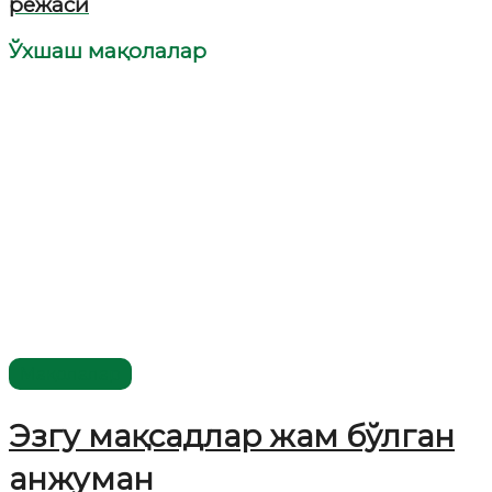
режаси
Ўхшаш мақолалар
Мақолалар
Эзгу мақсадлар жам бўлган
анжуман