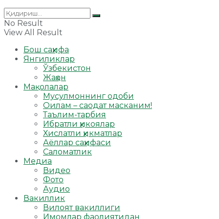
No Result
View All Result
Бош саҳифа
Янгиликлар
Ўзбекистон
Жаҳон
Мақолалар
Мусулмоннинг одоби
Оилам – саодат масканим!
Таълим-тарбия
Ибратли ҳикоялар
Хислатли ҳикматлар
Аёллар саҳифаси
Саломатлик
Медиа
Видео
Фото
Аудио
Вакиллик
Вилоят вакиллиги
Имомлар фаолиятидан