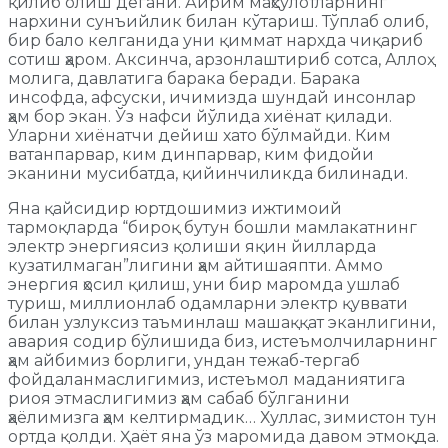
қилиб олиш дегани. Айрим маҳсулотларнинг
нархини сунъийлик билан кўтариш. Тўплаб олиб,
бир бало келганида уни қиммат нархда чиқариб
сотиш ҳаром. Аксинча, арзонлаштириб сотса, Аллоҳ
молига, давлатига барака беради. Барака
инсофда, афсуски, ичимизда шундай инсонлар
ҳам бор экан. Ўз нафси йўлида хиёнат қилади.
Уларни хиёнатчи дейиш хато бўлмайди. Ким
ватанпарвар, ким динпарвар, ким фидойи
эканини мусибатда, қийинчиликда билинади.
Яна қайсидир юртдошимиз ижтимоий
тармоқларда “бироқ бутун бошли мамлакатнинг
электр энергиясиз қолиши яқин йилларда
кузатилмаган”лигини ҳам айтишаяпти. Аммо
энергия ҳосил қилиш, уни бир маромда ушлаб
туриш, миллионлаб одамларни электр қуввати
билан узлуксиз таъминлаш машаққат эканлигини,
авария содир бўлишида биз, истеъмолчиларнинг
ҳам айбимиз борлиги, ундан тежаб-тергаб
фойдаланмаслигимиз, истеъмол маданиятига
риоя этмаслигимиз ҳам сабаб бўлганини
ҳаёлимизга ҳам келтирмадик… Хуллас, зимистон тун
ортда қолди. Ҳаёт яна ўз маромида давом этмоқда.