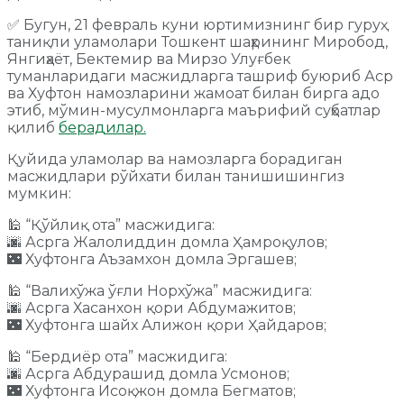
✅ Бугун, 21 февраль куни юртимизнинг бир гуруҳ
таниқли уламолари Тошкент шаҳрининг Миробод,
Янгиҳаёт, Бектемир ва Мирзо Улуғбек
туманларидаги масжидларга ташриф буюриб Аср
ва Хуфтон намозларини жамоат билан бирга адо
этиб, мўмин-мусулмонларга маърифий суҳбатлар
қилиб
берадилар.
Қуйида уламолар ва намозларга борадиган
масжидлари рўйхати билан танишишингиз
мумкин:
🕌 “Қўйлиқ ота” масжидига:
🌆 Асрга Жалолиддин домла Ҳамроқулов;
🌃 Хуфтонга Аъзамхон домла Эргашев;
🕌 “Валихўжа ўғли Норхўжа” масжидига:
🌆 Асрга Хасанхон қори Абдумажитов;
🌃 Хуфтонга шайх Алижон қори Ҳайдаров;
🕌 “Бердиёр ота” масжидига:
🌆 Асрга Абдурашид домла Усмонов;
🌃 Хуфтонга Исоқжон домла Бегматов;