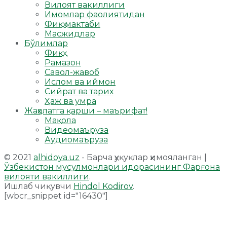
Вилоят вакиллиги
Имомлар фаолиятидан
Фиқҳ мактаби
Масжидлар
Бўлимлар
Фиқҳ
Рамазон
Савол-жавоб
Ислом ва иймон
Сийрат ва тарих
Ҳаж ва умра
Жаҳолатга қарши – маърифат!
Мақола
Видеомаъруза
Аудиомаъруза
© 2021
alhidoya.uz
- Барча ҳуқуқлар ҳимояланган |
Ўзбекистон мусулмонлари идорасининг Фарғона
вилояти вакиллиги
.
Ишлаб чиқувчи
Hindol Kodirov
.
[wbcr_snippet id="16430"]