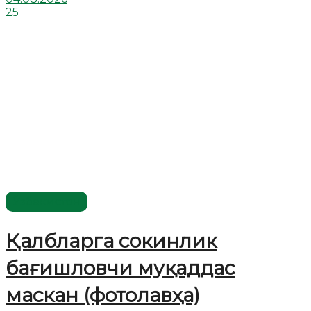
25
Ўзбекистон
Қалбларга сокинлик
бағишловчи муқаддас
маскан (фотолавҳа)