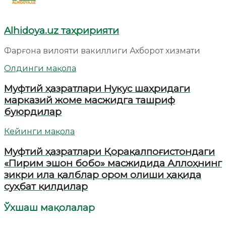
Alhidoya.uz таҳририяти
Фарғона вилояти вакиллиги Ахборот хизмати
Олдинги мақола
Муфтий ҳазратлари Нукус шаҳридаги
марказий жоме масжидга ташриф
буюрдилар
Кейинги мақола
Муфтий ҳазратлари Қорақалпоғистондаги
«Пирим эшон бобо» масжидида Аллоҳнинг
зикри ила қалблар ором олиши ҳақида
суҳбат қилдилар
Ўхшаш мақолалар