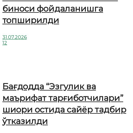
биноси фойдаланишга
топширилди
31.07.2026
12
Бағдодда “Эзгулик ва
маърифат тарғиботчилари”
шиори остида сайёр тадбир
ўтказилди