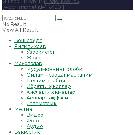
Ишлаб чиқувчи
Hindol Kodirov
.
[wbcr_snippet id="16430"]
No Result
View All Result
Бош саҳифа
Янгиликлар
Ўзбекистон
Жаҳон
Мақолалар
Мусулмоннинг одоби
Оилам – саодат масканим!
Таълим-тарбия
Ибратли ҳикоялар
Хислатли ҳикматлар
Аёллар саҳифаси
Саломатлик
Медиа
Видео
Фото
Аудио
Вакиллик