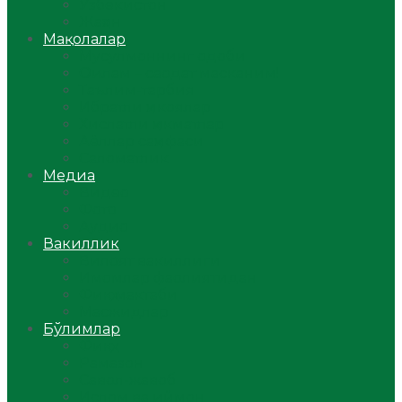
Ўзбекистон
Жаҳон
Мақолалар
Мусулмоннинг одоби
Оилам – саодат масканим!
Таълим-тарбия
Ибратли ҳикоялар
Хислатли ҳикматлар
Аёллар саҳифаси
Саломатлик
Медиа
Видео
Фото
Аудио
Вакиллик
Вилоят вакиллиги
Имомлар фаолиятидан
Фиқҳ мактаби
Масжидлар
Бўлимлар
Фиқҳ
Рамазон
Савол-жавоб
Ислом ва иймон