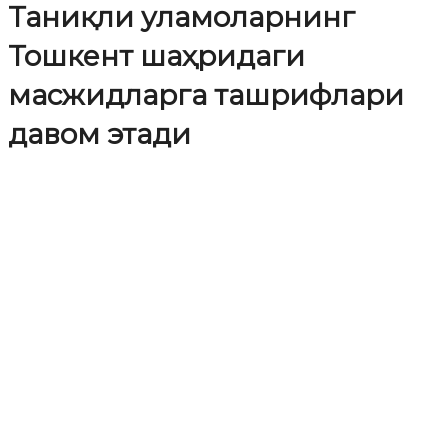
Таниқли уламоларнинг
Тошкент шаҳридаги
масжидларга ташрифлари
давом этади