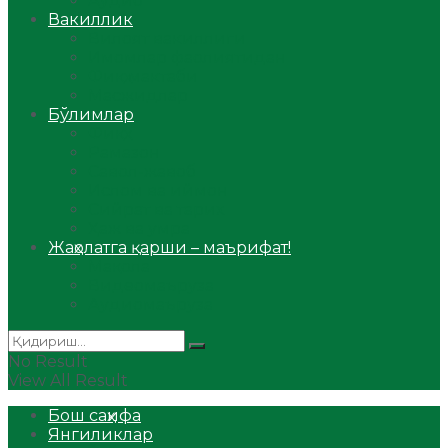
Аудио
Вакиллик
Вилоят вакиллиги
Имомлар фаолиятидан
Фиқҳ мактаби
Масжидлар
Бўлимлар
Фиқҳ
Рамазон
Савол-жавоб
Ислом ва иймон
Сийрат ва тарих
Ҳаж ва умра
Жаҳолатга қарши – маърифат!
Мақола
Видеомаъруза
Аудиомаъруза
No Result
View All Result
Бош саҳифа
Янгиликлар