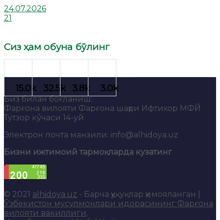
24.07.2026
21
Сиз ҳам обуна бўлинг
Биз билан боғланиш:
Фарғона вилояти Фарғона шаҳри Ифтихор МФЙ
Тутзор кўчаси 14-уй
Электрон почта манзили: info@alhidoya.uz
Бизни ижтимоий тармоқларда кузатинг
© 2021
alhidoya.uz
- Барча ҳуқуқлар ҳимояланган |
Ўзбекистон мусулмонлари идорасининг Фарғона
вилояти вакиллиги
.