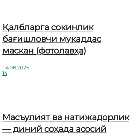
Қалбларга сокинлик
бағишловчи муқаддас
маскан (фотолавҳа)
04.08.2026
14
Масъулият ва натижадорлик
— диний соҳада асосий