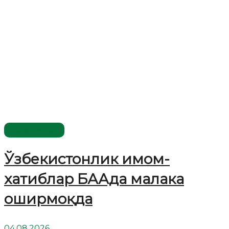
Ўзбекистон
Ўзбекистонлик имом-
хатиблар БААда малака
оширмоқда
04.08.2026