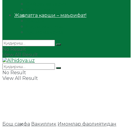
Сийрат ва тарих
Ҳаж ва умра
Жаҳолатга қарши – маърифат!
Мақола
Видеомаъруза
Аудиомаъруза
No Result
View All Result
No Result
View All Result
Бош саҳифа
Вакиллик
Имомлар фаолиятидан