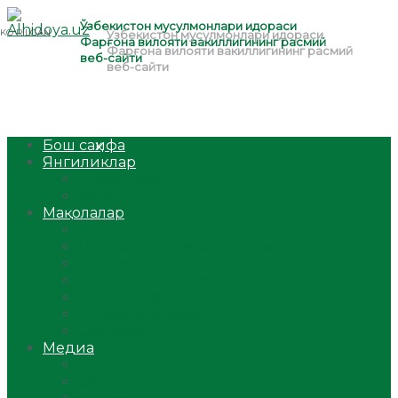
Бош саҳифа
Янгиликлар
Ўзбекистон
Жаҳон
Мақолалар
Мусулмоннинг одоби
Оилам – саодат масканим!
Таълим-тарбия
Ибратли ҳикоялар
Хислатли ҳикматлар
Аёллар саҳифаси
Саломатлик
Медиа
Видео
Фото