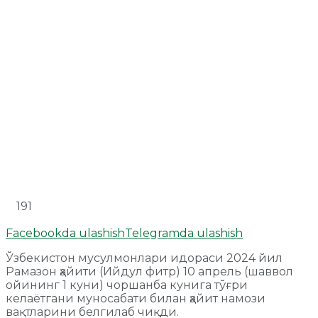
191
Facebookda ulashish
Telegramda ulashish
Ўзбекистон мусулмонлари идораси 2024 йил
Рамазон ҳайити (Ийдул фитр) 10 апрель (шаввол
ойининг 1 куни) чоршанба кунига тўғри
келаётгани муносабати билан ҳайит намози
вақтларини белгилаб чиқди.