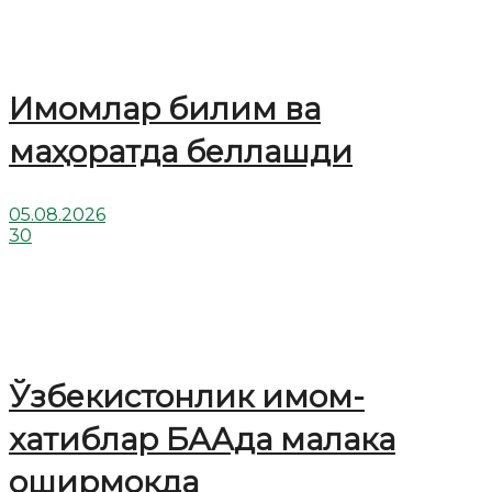
Имомлар билим ва
маҳоратда беллашди
05.08.2026
30
Ўзбекистонлик имом-
хатиблар БААда малака
оширмоқда