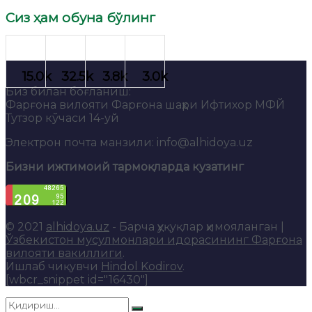
Сиз ҳам обуна бўлинг
Биз билан боғланиш:
Фарғона вилояти Фарғона шаҳри Ифтихор МФЙ
Тутзор кўчаси 14-уй
Электрон почта манзили: info@alhidoya.uz
Бизни ижтимоий тармоқларда кузатинг
© 2021
alhidoya.uz
- Барча ҳуқуқлар ҳимояланган |
Ўзбекистон мусулмонлари идорасининг Фарғона
вилояти вакиллиги
.
Ишлаб чиқувчи
Hindol Kodirov
.
[wbcr_snippet id="16430"]