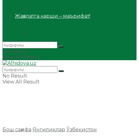
Сийрат ва тарих
Ҳаж ва умра
Жаҳолатга қарши – маърифат!
Мақола
Видеомаъруза
Аудиомаъруза
No Result
View All Result
No Result
View All Result
Бош саҳифа
Янгиликлар
Ўзбекистон