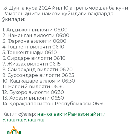
🌙 Шунга кўра 2024 йил 10 апрель чоршанба куни
Рамазон ҳайити намози қуйидаги вақтларда
ўқилади:
1. Андижон вилояти 06:00
2. Наманган вилояти 06:00
3. Фарғона вилояти 06:00
4. Тошкент вилояти 06:10
5. Тошкент шаҳри 06:10
6. Сирдарё вилояти 06:10
7. Жиззах вилояти 06:15
8. Самарқанд вилояти 06:20
9. Сурхондарё вилояти 06:25
10. Қашқадарё вилояти 06:30
11. Навоий вилояти 06:30
12. Бухоро вилояти 06:30
13. Хоразм вилояти 06:50
14. Қорақалпоғистон Республикаси 06:50
Калит сўзлар:
намоз вақти
Рамазон ҳайити
Улашиш
Улашиш