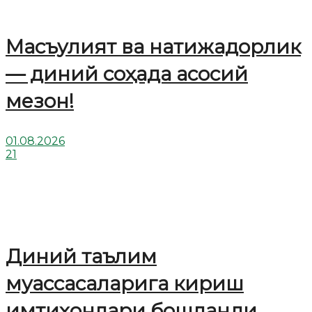
Масъулият ва натижадорлик
— диний соҳада асосий
мезон!
01.08.2026
21
Диний таълим
муассасаларига кириш
имтиҳонлари бошланди