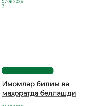
07.08.2026
7
Имомлар фаолиятидан
Имомлар билим ва
маҳоратда беллашди