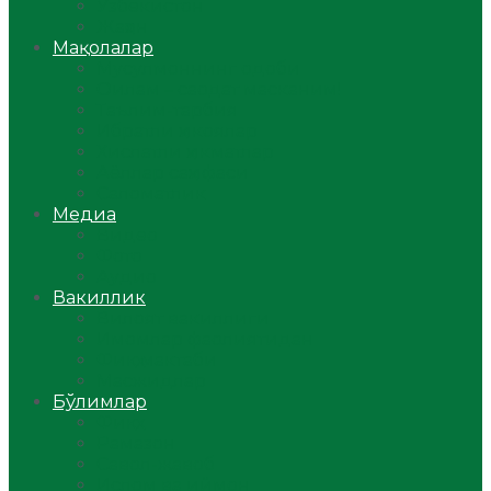
Ўзбекистон
Жаҳон
Мақолалар
Мусулмоннинг одоби
Оилам – саодат масканим!
Таълим-тарбия
Ибратли ҳикоялар
Хислатли ҳикматлар
Аёллар саҳифаси
Саломатлик
Медиа
Видео
Фото
Аудио
Вакиллик
Вилоят вакиллиги
Имомлар фаолиятидан
Фиқҳ мактаби
Масжидлар
Бўлимлар
Фиқҳ
Рамазон
Савол-жавоб
Ислом ва иймон