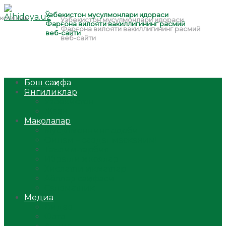
Бош саҳифа
Янгиликлар
Ўзбекистон
Жаҳон
Мақолалар
Мусулмоннинг одоби
Оилам – саодат масканим!
Таълим-тарбия
Ибратли ҳикоялар
Хислатли ҳикматлар
Аёллар саҳифаси
Саломатлик
Медиа
Видео
Фото