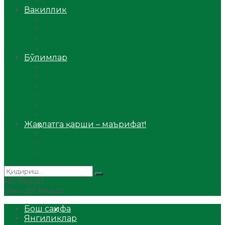
Аудио
Вакиллик
Вилоят вакиллиги
Имомлар фаолиятидан
Фиқҳ мактаби
Масжидлар
Бўлимлар
Фиқҳ
Рамазон
Савол-жавоб
Ислом ва иймон
Сийрат ва тарих
Ҳаж ва умра
Жаҳолатга қарши – маърифат!
Мақола
Видеомаъруза
Аудиомаъруза
No Result
View All Result
Бош саҳифа
Янгиликлар