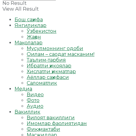
No Result
View All Result
Бош саҳифа
Янгиликлар
Ўзбекистон
Жаҳон
Мақолалар
Мусулмоннинг одоби
Оилам – саодат масканим!
Таълим-тарбия
Ибратли ҳикоялар
Хислатли ҳикматлар
Аёллар саҳифаси
Саломатлик
Медиа
Видео
Фото
Аудио
Вакиллик
Вилоят вакиллиги
Имомлар фаолиятидан
Фиқҳ мактаби
Масжидлар