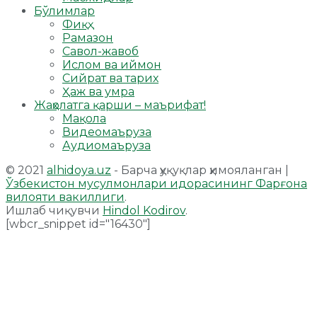
Бўлимлар
Фиқҳ
Рамазон
Савол-жавоб
Ислом ва иймон
Сийрат ва тарих
Ҳаж ва умра
Жаҳолатга қарши – маърифат!
Мақола
Видеомаъруза
Аудиомаъруза
© 2021
alhidoya.uz
- Барча ҳуқуқлар ҳимояланган |
Ўзбекистон мусулмонлари идорасининг Фарғона
вилояти вакиллиги
.
Ишлаб чиқувчи
Hindol Kodirov
.
[wbcr_snippet id="16430"]