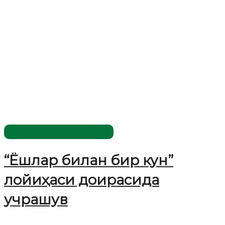
Имомлар фаолиятидан
“Ёшлар билан бир кун”
лойиҳаси доирасида
учрашув