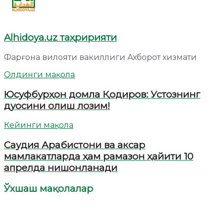
Alhidoya.uz таҳририяти
Фарғона вилояти вакиллиги Ахборот хизмати
Олдинги мақола
Юсуфбурҳон домла Қодиров: Устознинг
дуосини олиш лозим!
Кейинги мақола
Саудия Арабистони ва аксар
мамлакатларда ҳам рамазон ҳайити 10
апрелда нишонланади
Ўхшаш мақолалар