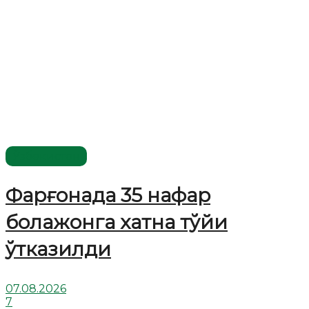
Ўзбекистон
Фарғонада 35 нафар
болажонга хатна тўйи
ўтказилди
07.08.2026
7