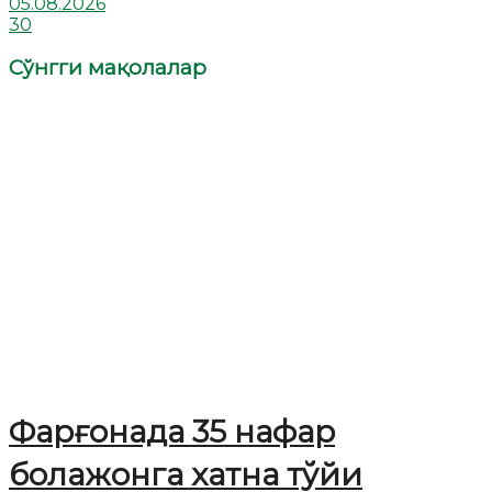
05.08.2026
30
Сўнгги мақолалар
Фарғонада 35 нафар
болажонга хатна тўйи