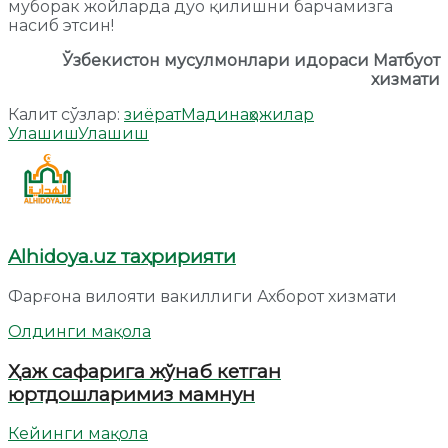
муборак жойларда дуо қилишни барчамизга
насиб этсин!
Ўзбекистон мусулмонлари идораси Матбуот
хизмати
Калит сўзлар:
зиёрат
Мадина
ҳожилар
Улашиш
Улашиш
Alhidoya.uz таҳририяти
Фарғона вилояти вакиллиги Ахборот хизмати
Олдинги мақола
Ҳаж сафарига жўнаб кетган
юртдошларимиз мамнун
Кейинги мақола