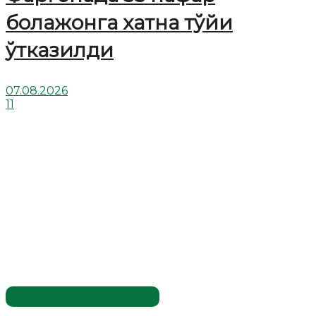
болажонга хатна тўйи
ўтказилди
07.08.2026
11
Имомлар фаолиятидан