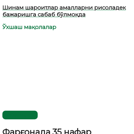
Шинам шароитлар амалларни рисоладек
бажаришга сабаб бўлмоқда
Ўхшаш мақолалар
Ўзбекистон
Фарғонада 35 нафар