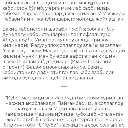
жойлашган энг қадимги ва энг машҳур катта
қабристон бўлиб, у ерга минглаб саҳобийлар,
тобеъинлар ва авлиёлар дафн этилган. У Масжиди
Набавийнинг жануби-шарқ томонида жойлашган.
Бақиъ қабристони шарафли жой ҳисобланиб, у
дунёдаги қабристонларнинг энг афзалидир.
Абдуллоҳ ибн Умар розияллоҳу анҳудан ривоят
қилинади: “Расулуллоҳ соллаллоҳу алайҳи васаллам:
“Сизлардан ким Мадинада вафот эта олса, шундай
қилсин. Чунки мен бу ерда вафот этган кишини
шафоат қиламан”, дедилар” (Имом Термизий
ривояти). Баъзи ривоятларга кўра, Бақиъ
қабристонига дафн этилганлар қабр азобидан
эминда бўладилар, деб таъкидланган.
***
“Қубо” масжиди эса Исломда биринчи қурилган
масжид ҳисобланади. Пайғамбаримиз соллаллоҳу
алайҳи васаллам Мадинага кўчиб ўтаётган
пайтларида Мадина йўлида Қубо деб номланган
жойга етиб, ўша бир неча кун турганлар. У ерда
биринчи бўлиб “Қубо” масжидига асос солганлар