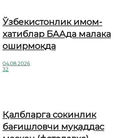
Ўзбекистонлик имом-
хатиблар БААда малака
оширмоқда
04.08.2026
32
Қалбларга сокинлик
бағишловчи муқаддас