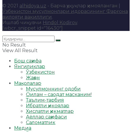
© 2021
alhidoya.uz
- Барча ҳуқуқлар ҳимояланган |
Ўзбекистон мусулмонлари идорасининг Фарғона
вилояти вакиллиги
.
Ишлаб чиқувчи
Hindol Kodirov
.
[wbcr_snippet id="16430"]
No Result
View All Result
Бош саҳифа
Янгиликлар
Ўзбекистон
Жаҳон
Мақолалар
Мусулмоннинг одоби
Оилам – саодат масканим!
Таълим-тарбия
Ибратли ҳикоялар
Хислатли ҳикматлар
Аёллар саҳифаси
Саломатлик
Медиа