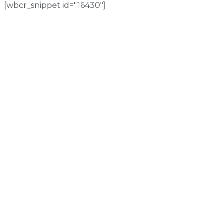
[wbcr_snippet id="16430"]