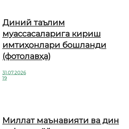
Диний таълим
муассасаларига кириш
имтиҳонлари бошланди
(фотолавҳа)
31.07.2026
19
Миллат маънавияти ва дин