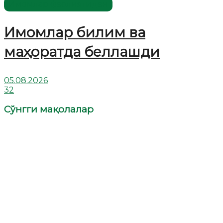
Имомлар фаолиятидан
Имомлар билим ва
маҳоратда беллашди
05.08.2026
32
Сўнгги мақолалар