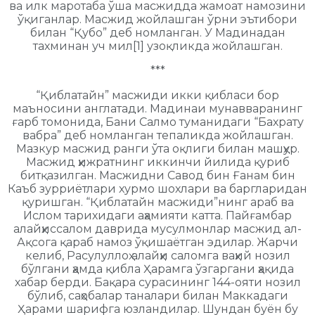
ва илк маротаба ўша масжидда жамоат намозини
ўқиганлар. Масжид жойлашган ўрни эътибори
билан “Қубо” деб номланган. У Мадинадан
тахминан уч мил[1] узоқликда жойлашган.
***
“Қиблатайн” масжиди икки қибласи бор
маъносини англатади. Мадинаи мунавваранинг
ғарб томонида, Бани Салмо туманидаги “Бахрату
вабра” деб номланган тепаликда жойлашган.
Мазкур масжид ранги ўта оқлиги билан машҳур.
Масжид ҳижратнинг иккинчи йилида қуриб
битқазилган. Масжидни Савод бин Ғанам бин
Каъб зурриётлари хурмо шохлари ва баргларидан
қуришган. “Қиблатайн масжиди”нинг араб ва
Ислом тарихидаги аҳамияти катта. Пайғамбар
алайҳиссалом даврида мусулмонлар масжид ал-
Ақсога қараб намоз ўқишаётган эдилар. Жарчи
келиб, Расулуллоҳ алайҳи саломга ваҳий нозил
бўлгани ҳамда қибла Ҳарамга ўзгаргани ҳақида
хабар берди. Бақара сурасининг 144-ояти нозил
бўлиб, саҳобалар таналари билан Маккадаги
Ҳарами шарифга юзландилар. Шундан буён бу