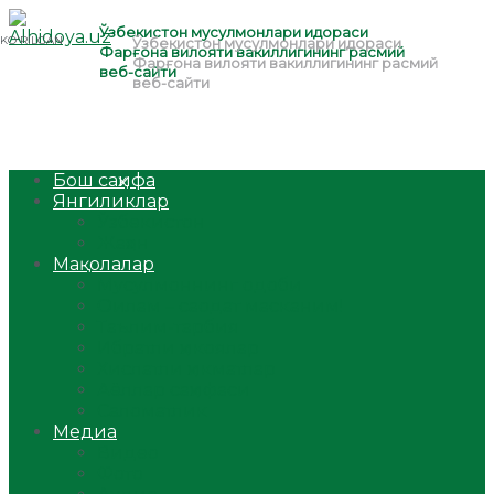
Бош саҳифа
Янгиликлар
Ўзбекистон
Жаҳон
Мақолалар
Мусулмоннинг одоби
Оилам – саодат масканим!
Таълим-тарбия
Ибратли ҳикоялар
Хислатли ҳикматлар
Аёллар саҳифаси
Саломатлик
Медиа
Видео
Фото