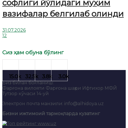
софлиги йўлидаги муҳим
вазифалар белгилаб олинди
31.07.2026
12
Сиз ҳам обуна бўлинг
Биз билан боғланиш:
Фарғона вилояти Фарғона шаҳри Ифтихор МФЙ
Тутзор кўчаси 14-уй
Электрон почта манзили: info@alhidoya.uz
Бизни ижтимоий тармоқларда кузатинг