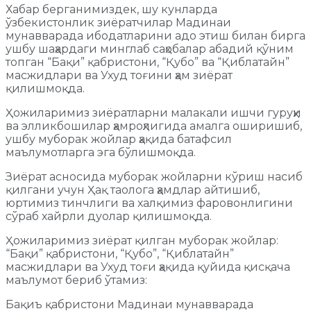
Хабар берганимиздек, шу кунларда
ўзбекистонлик зиёратчилар Мадинаи
мунавварада ибодатларини адо этиш билан бирга
ушбу шаҳардаги минглаб саҳобалар абадий қўним
топган “Бақи” қабристони, “Қубо” ва “Қиблатайн”
масжидлари ва Ухуд тоғини ҳам зиёрат
қилишмоқда.
Ҳожиларимиз зиёратларни малакали ишчи гуруҳи
ва элликбошилар ҳамроҳлигида амалга оширишиб,
ушбу муборак жойлар ҳақида батафсил
маълумотларга эга бўлишмоқда.
Зиёрат асносида муборак жойларни кўриш насиб
қилгани учун Ҳақ таолога ҳамдлар айтишиб,
юртимиз тинчлиги ва халқимиз фаровонлигини
сўраб хайрли дуолар қилишмоқда.
Ҳожиларимиз зиёрат қилган муборак жойлар:
“Бақи” қабристони, “Қубо”, “Қиблатайн”
масжидлари ва Ухуд тоғи ҳақида қуйида қисқача
маълумот бериб ўтамиз:
Бақиъ қабристони Мадинаи мунавварада