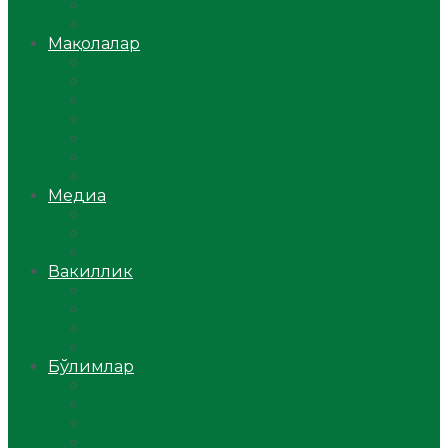
Ўзбекистон
Жаҳон
Мақолалар
Мусулмоннинг одоби
Оилам – саодат масканим!
Таълим-тарбия
Ибратли ҳикоялар
Хислатли ҳикматлар
Аёллар саҳифаси
Саломатлик
Медиа
Видео
Фото
Аудио
Вакиллик
Вилоят вакиллиги
Имомлар фаолиятидан
Фиқҳ мактаби
Масжидлар
Бўлимлар
Фиқҳ
Рамазон
Савол-жавоб
Ислом ва иймон