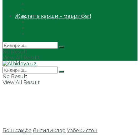
Сийрат ва тарих
Ҳаж ва умра
Жаҳолатга қарши – маърифат!
Мақола
Видеомаъруза
Аудиомаъруза
No Result
View All Result
No Result
View All Result
Бош саҳифа
Янгиликлар
Ўзбекистон