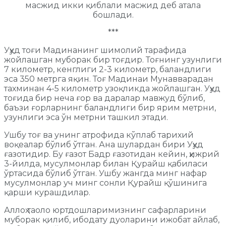
масжид икки қиблали масжид деб атала
бошлади.
***
Уҳуд тоғи Мадинанинг шимолий тарафида
жойлашган муборак бир тоғдир. Тоғнинг узунлиги
7 километр, кенглиги 2-3 километр, баландлиги
эса 350 метрга яқин. Тоғ Мадинаи Мунавварадан
тахминан 4-5 километр узоқликда жойлашган. Уҳуд
тоғида бир неча ғор ва даралар мавжуд бўлиб,
баъзи ғорларнинг баландлиги бир ярим метрни,
узунлиги эса ўн метрни ташкил этади.
Ушбу тоғ ва унинг атрофида кўплаб тарихий
воқеалар бўлиб ўтган. Ана шулардан бири Уҳуд
ғазотидир. Бу ғазот Бадр ғазотидан кейин, ҳижрий
3-йилда, мусулмонлар билан Қурайш қабиласи
ўртасида бўлиб ўтган. Ушбу жангда минг нафар
мусулмонлар уч минг сонли Қурайш қўшинига
қарши курашдилар.
Аллоҳ таоло юртдошларимизнинг сафарларини
муборак қилиб, ибодату дуоларини ижобат айлаб,