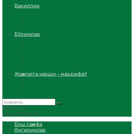
Аудио
Вакиллик
Вилоят вакиллиги
Имомлар фаолиятидан
Фиқҳ мактаби
Масжидлар
Бўлимлар
Фиқҳ
Рамазон
Савол-жавоб
Ислом ва иймон
Сийрат ва тарих
Ҳаж ва умра
Жаҳолатга қарши – маърифат!
Мақола
Видеомаъруза
Аудиомаъруза
No Result
View All Result
Бош саҳифа
Янгиликлар