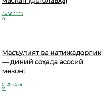
маскан (фотолавҳа)
04.08.2026
19
Масъулият ва натижадорлик
— диний соҳада асосий
мезон!
01.08.2026
21