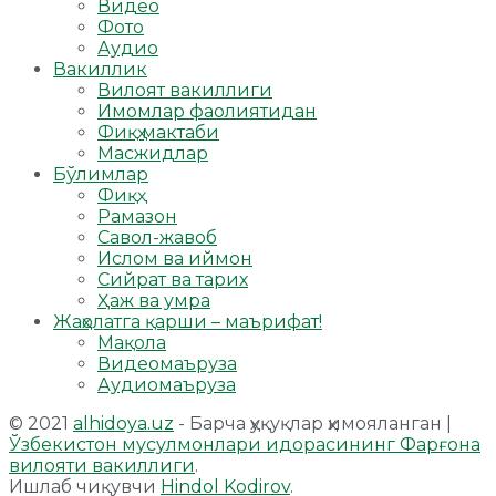
Видео
Фото
Аудио
Вакиллик
Вилоят вакиллиги
Имомлар фаолиятидан
Фиқҳ мактаби
Масжидлар
Бўлимлар
Фиқҳ
Рамазон
Савол-жавоб
Ислом ва иймон
Сийрат ва тарих
Ҳаж ва умра
Жаҳолатга қарши – маърифат!
Мақола
Видеомаъруза
Аудиомаъруза
© 2021
alhidoya.uz
- Барча ҳуқуқлар ҳимояланган |
Ўзбекистон мусулмонлари идорасининг Фарғона
вилояти вакиллиги
.
Ишлаб чиқувчи
Hindol Kodirov
.