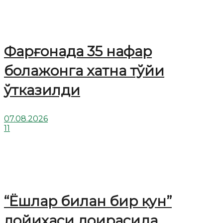
Фарғонада 35 нафар
болажонга хатна тўйи
ўтказилди
07.08.2026
11
“Ёшлар билан бир кун”
лойиҳаси доирасида