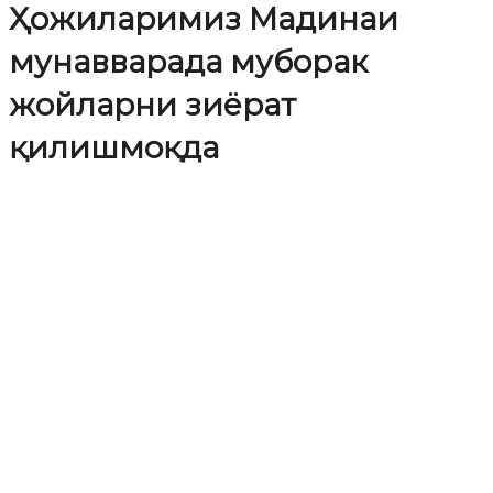
Ҳожиларимиз Мадинаи
мунавварада муборак
жойларни зиёрат
қилишмоқда