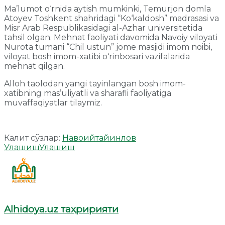
Ma’lumot o‘rnida aytish mumkinki, Temurjon domla
Atoyev Toshkent shahridagi “Ko‘kaldosh” madrasasi va
Misr Arab Respublikasidagi al-Azhar universitetida
tahsil olgan. Mehnat faoliyati davomida Navoiy viloyati
Nurota tumani “Chil ustun” jome masjidi imom noibi,
viloyat bosh imom-xatibi o‘rinbosari vazifalarida
mehnat qilgan.
Alloh taolodan yangi tayinlangan bosh imom-
xatibning mas’uliyatli va sharafli faoliyatiga
muvaffaqiyatlar tilaymiz.
Калит сўзлар:
Навоий
тайинлов
Улашиш
Улашиш
Alhidoya.uz таҳририяти