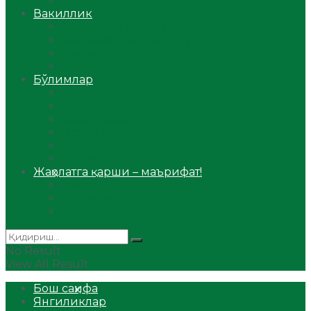
Аудио
Вакиллик
Вилоят вакиллиги
Имомлар фаолиятидан
Фиқҳ мактаби
Масжидлар
Бўлимлар
Фиқҳ
Рамазон
Савол-жавоб
Ислом ва иймон
Сийрат ва тарих
Ҳаж ва умра
Жаҳолатга қарши – маърифат!
Мақола
Видеомаъруза
Аудиомаъруза
No Result
View All Result
Бош саҳифа
Янгиликлар