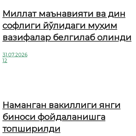
Миллат маънавияти ва дин
софлиги йўлидаги муҳим
вазифалар белгилаб олинди
31.07.2026
12
Наманган вакиллиги янги
биноси фойдаланишга
топширилди