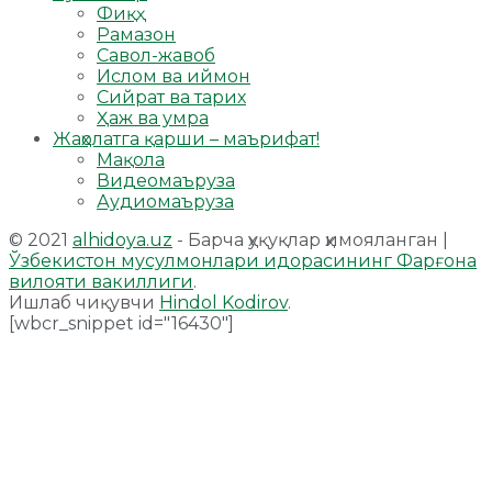
Фиқҳ
Рамазон
Савол-жавоб
Ислом ва иймон
Сийрат ва тарих
Ҳаж ва умра
Жаҳолатга қарши – маърифат!
Мақола
Видеомаъруза
Аудиомаъруза
© 2021
alhidoya.uz
- Барча ҳуқуқлар ҳимояланган |
Ўзбекистон мусулмонлари идорасининг Фарғона
вилояти вакиллиги
.
Ишлаб чиқувчи
Hindol Kodirov
.
[wbcr_snippet id="16430"]