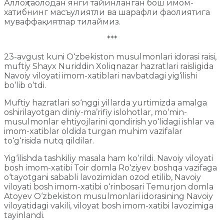
Аллоҳ таолодан янги тайинланган бош имом-
хатибнинг масъулиятли ва шарафли фаолиятига
муваффақиятлар тилаймиз.
***
23-avgust kuni O‘zbekiston musulmonlari idorasi raisi,
muftiy Shayx Nuriddin Xoliqnazar hazratlari raisligida
Navoiy viloyati imom-xatiblari navbatdagi yig‘ilishi
bo‘lib o‘tdi.
Muftiy hazratlari so‘nggi yillarda yurtimizda amalga
oshirilayotgan diniy-ma’rifiy islohotlar, mo‘min-
musulmonlar ehtiyojlarini qondirish yo‘lidagi ishlar va
imom-xatiblar oldida turgan muhim vazifalar
to‘g‘risida nutq qildilar.
Yig‘ilishda tashkiliy masala ham ko‘rildi. Navoiy viloyati
bosh imom-xatibi Toir domla Ro‘ziyev boshqa vazifaga
o‘tayotgani sababli lavozimidan ozod etilib, Navoiy
viloyati bosh imom-xatibi o‘rinbosari Temurjon domla
Atoyev O‘zbekiston musulmonlari idorasining Navoiy
viloyatidagi vakili, viloyat bosh imom-xatibi lavozimiga
tayinlandi.