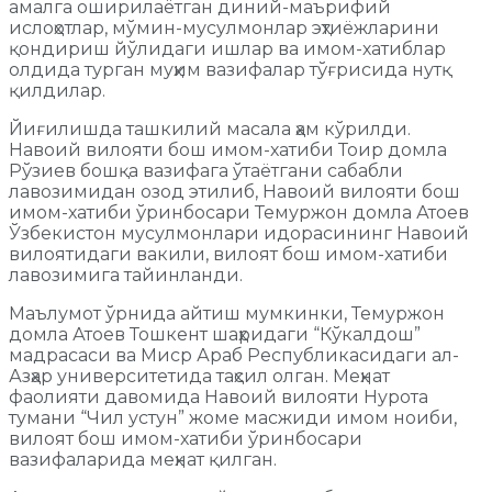
амалга оширилаётган диний-маърифий
ислоҳотлар, мўмин-мусулмонлар эҳтиёжларини
қондириш йўлидаги ишлар ва имом-хатиблар
олдида турган муҳим вазифалар тўғрисида нутқ
қилдилар.
Йиғилишда ташкилий масала ҳам кўрилди.
Навоий вилояти бош имом-хатиби Тоир домла
Рўзиев бошқа вазифага ўтаётгани сабабли
лавозимидан озод этилиб, Навоий вилояти бош
имом-хатиби ўринбосари Темуржон домла Атоев
Ўзбекистон мусулмонлари идорасининг Навоий
вилоятидаги вакили, вилоят бош имом-хатиби
лавозимига тайинланди.
Маълумот ўрнида айтиш мумкинки, Темуржон
домла Атоев Тошкент шаҳридаги “Кўкалдош”
мадрасаси ва Миср Араб Республикасидаги ал-
Азҳар университетида таҳсил олган. Меҳнат
фаолияти давомида Навоий вилояти Нурота
тумани “Чил устун” жоме масжиди имом ноиби,
вилоят бош имом-хатиби ўринбосари
вазифаларида меҳнат қилган.