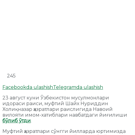
245
Facebookda ulashish
Telegramda ulashish
23 август куни Ўзбекистон мусулмонлари
идораси раиси, муфтий Шайх Нуриддин
Холиқназар ҳазратлари раислигида Навоий
вилояти имом-хатиблари навбатдаги йиғилиши
бўлиб ўтди
.
Муфтий ҳазратлари сўнгги йилларда юртимизда