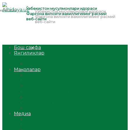
Бош саҳифа
Янгиликлар
Ўзбекистон
Жаҳон
Мақолалар
Мусулмоннинг одоби
Оилам – саодат масканим!
Таълим-тарбия
Ибратли ҳикоялар
Хислатли ҳикматлар
Аёллар саҳифаси
Саломатлик
Медиа
Видео
Фото