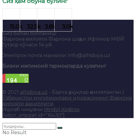
Сиз ҳам обуна бўлинг
Биз билан боғланиш:
Фарғона вилояти Фарғона шаҳри Ифтихор МФЙ
Тутзор кўчаси 14-уй
Электрон почта манзили: info@alhidoya.uz
Бизни ижтимоий тармоқларда кузатинг
© 2021
alhidoya.uz
- Барча ҳуқуқлар ҳимояланган |
Ўзбекистон мусулмонлари идорасининг Фарғона
вилояти вакиллиги
.
Ишлаб чиқувчи
Hindol Kodirov
.
[wbcr_snippet id="16430"]
No Result