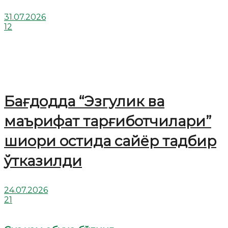
31.07.2026
12
Бағдодда “Эзгулик ва
маърифат тарғиботчилари”
шиори остида сайёр тадбир
ўтказилди
24.07.2026
21