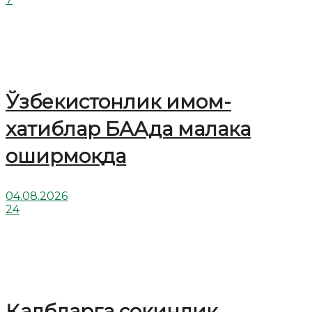
Ўзбекистонлик имом-
хатиблар БААда малака
оширмоқда
04.08.2026
24
Қалбларга сокинлик