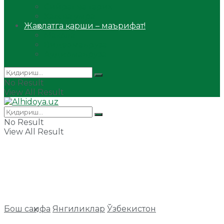
Сийрат ва тарих
Ҳаж ва умра
Жаҳолатга қарши – маърифат!
Мақола
Видеомаъруза
Аудиомаъруза
No Result
View All Result
No Result
View All Result
Бош саҳифа
Янгиликлар
Ўзбекистон