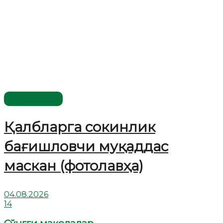
Ўзбекистон
Қалбларга сокинлик
бағишловчи муқаддас
маскан (фотолавҳа)
04.08.2026
14