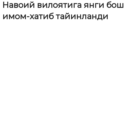
Навоий вилоятига янги бош
имом-хатиб тайинланди