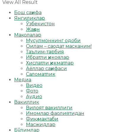
View All Result
Бош саҳифа
Янгиликлар
Ўзбекистон
Жаҳон
Мақолалар
Мусулмоннинг одоби
Оилам – саодат масканим!
Таълим-тарбия
Ибратли ҳикоялар
Хислатли ҳикматлар
Аёллар саҳифаси
Саломатлик
Медиа
Видео
Фото
Аудио
Вакиллик
Вилоят вакиллиги
Имомлар фаолиятидан
Фиқҳ мактаби
Масжидлар
Бўлимлар