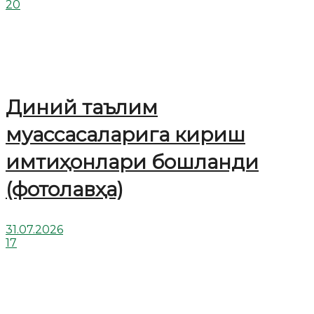
20
Диний таълим
муассасаларига кириш
имтиҳонлари бошланди
(фотолавҳа)
31.07.2026
17