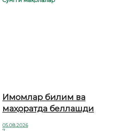
Сўнгги мақолалар
Имомлар билим ва
маҳоратда беллашди
05.08.2026
7