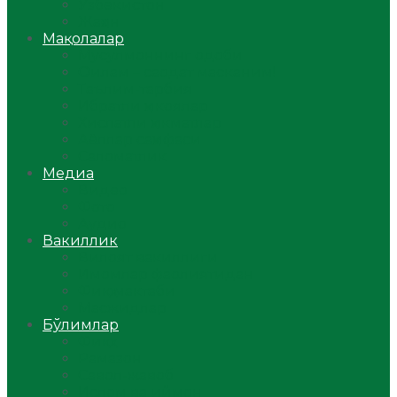
Ўзбекистон
Жаҳон
Мақолалар
Мусулмоннинг одоби
Оилам – саодат масканим!
Таълим-тарбия
Ибратли ҳикоялар
Хислатли ҳикматлар
Аёллар саҳифаси
Саломатлик
Медиа
Видео
Фото
Аудио
Вакиллик
Вилоят вакиллиги
Имомлар фаолиятидан
Фиқҳ мактаби
Масжидлар
Бўлимлар
Фиқҳ
Рамазон
Савол-жавоб
Ислом ва иймон