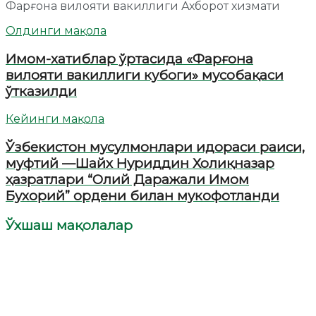
Фарғона вилояти вакиллиги Ахборот хизмати
Олдинги мақола
Имом-хатиблар ўртасида «Фарғона
вилояти вакиллиги кубоги» мусобақаси
ўтказилди
Кейинги мақола
Ўзбекистон мусулмонлари идораси раиси,
муфтий —Шайх Нуриддин Холиқназар
ҳазратлари “Олий Даражали Имом
Бухорий” ордени билан мукофотланди
Ўхшаш мақолалар