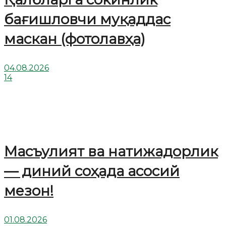
бағишловчи муқаддас
маскан (фотолавҳа)
04.08.2026
14
Масъулият ва натижадорлик
— диний соҳада асосий
мезон!
01.08.2026