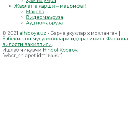
Ҳаж ва умра
Жаҳолатга қарши – маърифат!
Мақола
Видеомаъруза
Аудиомаъруза
© 2021
alhidoya.uz
- Барча ҳуқуқлар ҳимояланган |
Ўзбекистон мусулмонлари идорасининг Фарғона
вилояти вакиллиги
.
Ишлаб чиқувчи
Hindol Kodirov
.
[wbcr_snippet id="16430"]