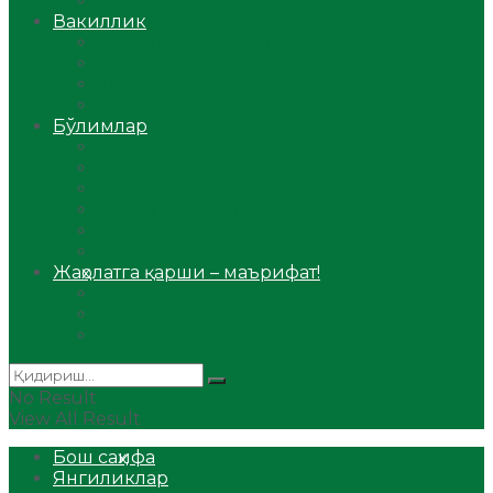
Аудио
Вакиллик
Вилоят вакиллиги
Имомлар фаолиятидан
Фиқҳ мактаби
Масжидлар
Бўлимлар
Фиқҳ
Рамазон
Савол-жавоб
Ислом ва иймон
Сийрат ва тарих
Ҳаж ва умра
Жаҳолатга қарши – маърифат!
Мақола
Видеомаъруза
Аудиомаъруза
No Result
View All Result
Бош саҳифа
Янгиликлар