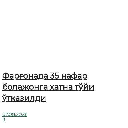
Фарғонада 35 нафар
болажонга хатна тўйи
ўтказилди
07.08.2026
9