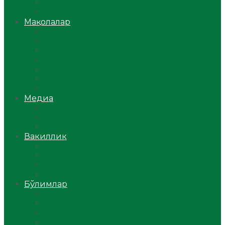
Ўзбекистон
Жаҳон
Мақолалар
Мусулмоннинг одоби
Оилам – саодат масканим!
Таълим-тарбия
Ибратли ҳикоялар
Хислатли ҳикматлар
Аёллар саҳифаси
Саломатлик
Медиа
Видео
Фото
Аудио
Вакиллик
Вилоят вакиллиги
Имомлар фаолиятидан
Фиқҳ мактаби
Масжидлар
Бўлимлар
Фиқҳ
Рамазон
Савол-жавоб
Ислом ва иймон