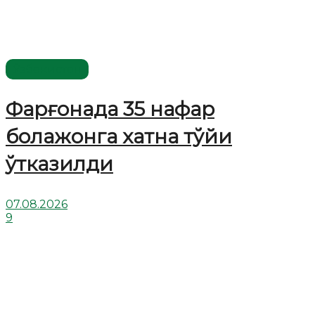
Ўзбекистон
Фарғонада 35 нафар
болажонга хатна тўйи
ўтказилди
07.08.2026
9