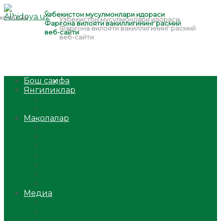
Бош саҳифа
Янгиликлар
Ўзбекистон
Жаҳон
Мақолалар
Мусулмоннинг одоби
Оилам – саодат масканим!
Таълим-тарбия
Ибратли ҳикоялар
Хислатли ҳикматлар
Аёллар саҳифаси
Саломатлик
Медиа
Видео
Фото