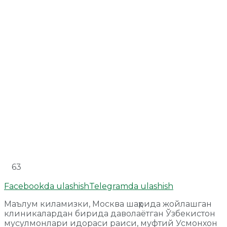
63
Facebookda ulashish
Telegramda ulashish
Маълум киламизки, Москва шаҳрида жойлашган
клиникалардан бирида даволаётган Ўзбекистон
мусулмонлари идораси раиси, муфтий Усмонхон