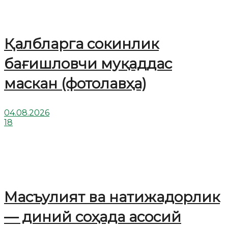
Қалбларга сокинлик
бағишловчи муқаддас
маскан (фотолавҳа)
04.08.2026
18
Масъулият ва натижадорлик
— диний соҳада асосий