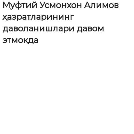
Муфтий Усмонхон Алимов
ҳазратларининг
даволанишлари давом
этмоқда