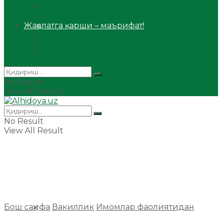
Сийрат ва тарих
Ҳаж ва умра
Жаҳолатга қарши – маърифат!
Мақола
Видеомаъруза
Аудиомаъруза
No Result
View All Result
No Result
View All Result
Бош саҳифа
Вакиллик
Имомлар фаолиятидан