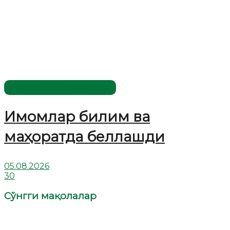
Имомлар фаолиятидан
Имомлар билим ва
маҳоратда беллашди
05.08.2026
30
Сўнгги мақолалар