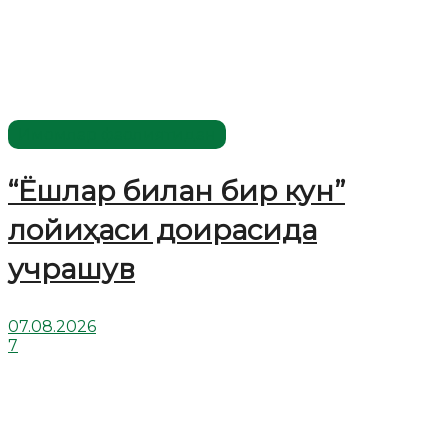
Имомлар фаолиятидан
“Ёшлар билан бир кун”
лойиҳаси доирасида
учрашув
07.08.2026
7