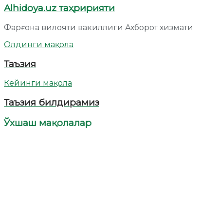
Alhidoya.uz таҳририяти
Фарғона вилояти вакиллиги Ахборот хизмати
Олдинги мақола
Таъзия
Кейинги мақола
Таъзия билдирамиз
Ўхшаш мақолалар