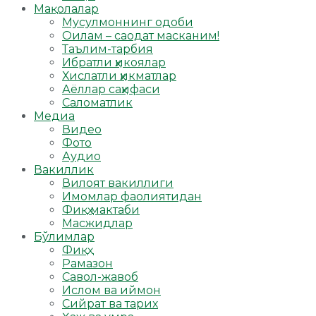
Мақолалар
Мусулмоннинг одоби
Оилам – саодат масканим!
Таълим-тарбия
Ибратли ҳикоялар
Хислатли ҳикматлар
Аёллар саҳифаси
Саломатлик
Медиа
Видео
Фото
Аудио
Вакиллик
Вилоят вакиллиги
Имомлар фаолиятидан
Фиқҳ мактаби
Масжидлар
Бўлимлар
Фиқҳ
Рамазон
Савол-жавоб
Ислом ва иймон
Сийрат ва тарих