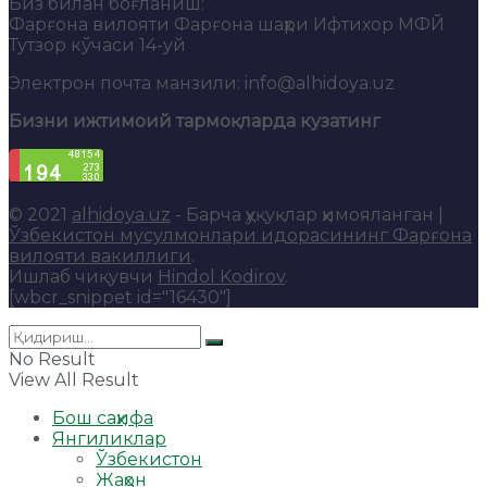
Биз билан боғланиш:
Фарғона вилояти Фарғона шаҳри Ифтихор МФЙ
Тутзор кўчаси 14-уй
Электрон почта манзили: info@alhidoya.uz
Бизни ижтимоий тармоқларда кузатинг
© 2021
alhidoya.uz
- Барча ҳуқуқлар ҳимояланган |
Ўзбекистон мусулмонлари идорасининг Фарғона
вилояти вакиллиги
.
Ишлаб чиқувчи
Hindol Kodirov
.
[wbcr_snippet id="16430"]
No Result
View All Result
Бош саҳифа
Янгиликлар
Ўзбекистон
Жаҳон