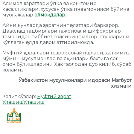
Алимов ҳазратлари ўпка ва қон-томир
касалликлари, хусусан ўпка пневмонияси бўйича
муолажалар
олмоқдалар
.
Айни кунларда ҳазратнинг ҳолатлари барқарор.
Даволаш тадбирлари тажрибали шифокорлар
томонидан тиббиёт соҳасининг илғор ютуқларини
қўллаган ҳолда давом эттирилмоқда.
Муфтий ҳазратлари тезроқ соғайишлари, халқимиз,
мўмин-мусулмонлар ва яқинлари бахтига соғ-
омон бўлишларини Ҳақ таолодан дуо қилиб, сўраб
қоламиз.
Ўзбекистон мусулмонлари идораси Матбуот
хизмати
Калит сўзлар:
муфтий ҳазрат
Улашиш
Улашиш