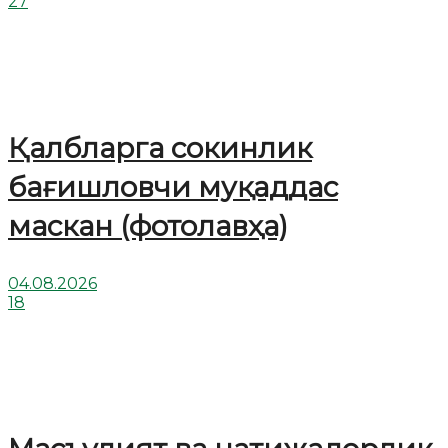
27
Қалбларга сокинлик
бағишловчи муқаддас
маскан (фотолавҳа)
04.08.2026
18