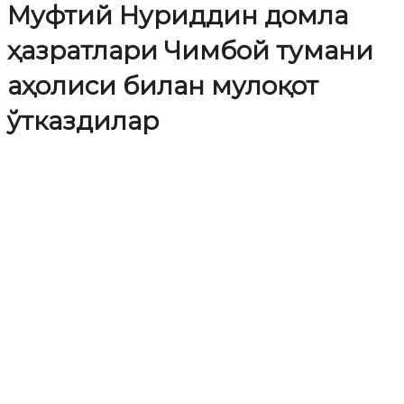
Муфтий Нуриддин домла
ҳазратлари Чимбой тумани
аҳолиси билан мулоқот
ўтказдилар