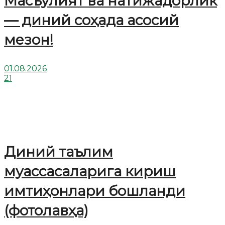
Масъулият ва натижадорлик
— диний соҳада асосий
мезон!
01.08.2026
21
Диний таълим
муассасаларига кириш
имтиҳонлари бошланди
(фотолавҳа)