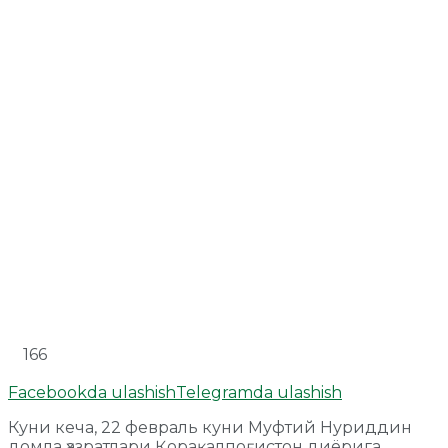
166
Facebookda ulashish
Telegramda ulashish
Куни кеча, 22 февраль куни Муфтий Нуриддин
домла ҳазратлари Қорақалпоғистон диёрига