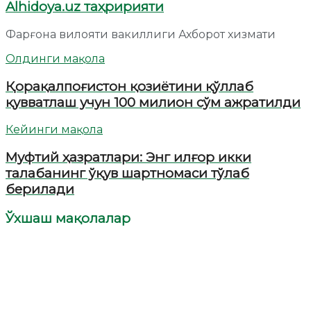
Alhidoya.uz таҳририяти
Фарғона вилояти вакиллиги Ахборот хизмати
Олдинги мақола
Қорақалпоғистон қозиётини қўллаб
қувватлаш учун 100 милион сўм ажратилди
Кейинги мақола
Муфтий ҳазратлари: Энг илғор икки
талабанинг ўқув шартномаси тўлаб
берилади
Ўхшаш мақолалар