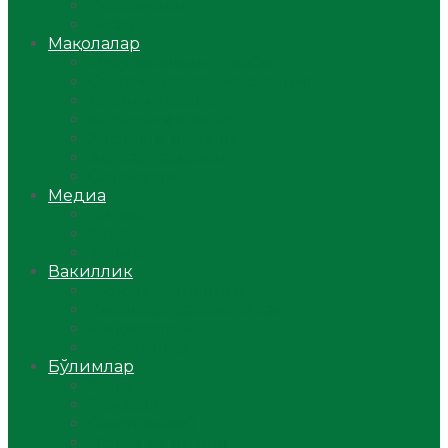
Ўзбекистон
Жаҳон
Мақолалар
Мусулмоннинг одоби
Оилам – саодат масканим!
Таълим-тарбия
Ибратли ҳикоялар
Хислатли ҳикматлар
Аёллар саҳифаси
Саломатлик
Медиа
Видео
Фото
Аудио
Вакиллик
Вилоят вакиллиги
Имомлар фаолиятидан
Фиқҳ мактаби
Масжидлар
Бўлимлар
Фиқҳ
Рамазон
Савол-жавоб
Ислом ва иймон