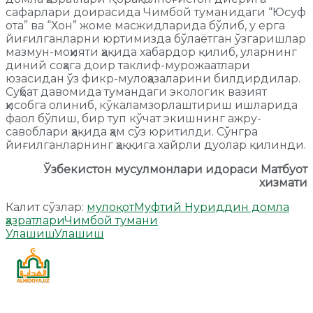
сафарлари доирасида Чимбой туманидаги “Юсуф
ота” ва “Хон” жоме масжидларида бўлиб, у ерга
йиғилганларни юртимизда бўлаётган ўзгаришлар
мазмун-моҳияти ҳақида хабардор қилиб, уларнинг
диний соҳага доир таклиф-мурожаатлари
юзасидан ўз фикр-мулоҳазаларини билдирдилар.
Суҳбат давомида тумандаги экологик вазият
ҳисобга олиниб, кўкаламзорлаштириш ишларида
фаол бўлиш, бир туп кўчат экишнинг ажру-
савоблари ҳақида ҳам сўз юритилди. Сўнгра
йиғилганларнинг ҳаққига хайрли дуолар қилинди.
Ўзбекистон мусулмонлари идораси Матбуот
хизмати
Калит сўзлар:
мулоқот
Муфтий Нуриддин домла
ҳазратлари
Чимбой тумани
Улашиш
Улашиш