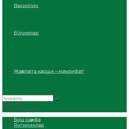
Аудио
Вакиллик
Вилоят вакиллиги
Имомлар фаолиятидан
Фиқҳ мактаби
Масжидлар
Бўлимлар
Фиқҳ
Рамазон
Савол-жавоб
Ислом ва иймон
Сийрат ва тарих
Ҳаж ва умра
Жаҳолатга қарши – маърифат!
Мақола
Видеомаъруза
Аудиомаъруза
No Result
View All Result
Бош саҳифа
Янгиликлар