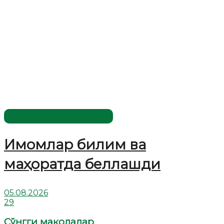
Имомлар фаолиятидан
Имомлар билим ва
маҳоратда беллашди
05.08.2026
29
Сўнгги мақолалар