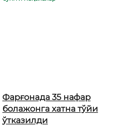
Фарғонада 35 нафар
болажонга хатна тўйи
ўтказилди