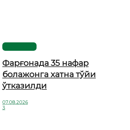
Ўзбекистон
Фарғонада 35 нафар
болажонга хатна тўйи
ўтказилди
07.08.2026
3