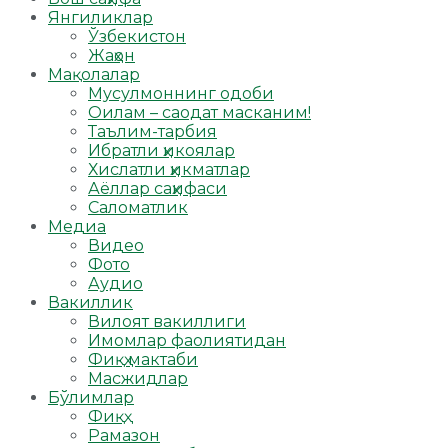
Янгиликлар
Ўзбекистон
Жаҳон
Мақолалар
Мусулмоннинг одоби
Оилам – саодат масканим!
Таълим-тарбия
Ибратли ҳикоялар
Хислатли ҳикматлар
Аёллар саҳифаси
Саломатлик
Медиа
Видео
Фото
Аудио
Вакиллик
Вилоят вакиллиги
Имомлар фаолиятидан
Фиқҳ мактаби
Масжидлар
Бўлимлар
Фиқҳ
Рамазон