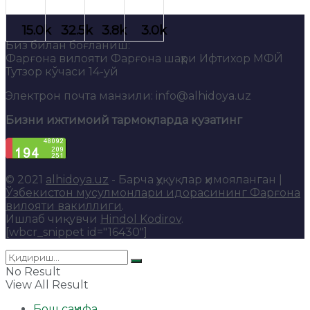
Биз билан боғланиш:
Фарғона вилояти Фарғона шаҳри Ифтихор МФЙ
Тутзор кўчаси 14-уй
Электрон почта манзили: info@alhidoya.uz
Бизни ижтимоий тармоқларда кузатинг
© 2021
alhidoya.uz
- Барча ҳуқуқлар ҳимояланган |
Ўзбекистон мусулмонлари идорасининг Фарғона
вилояти вакиллиги
.
Ишлаб чиқувчи
Hindol Kodirov
.
[wbcr_snippet id="16430"]
No Result
View All Result
Бош саҳифа