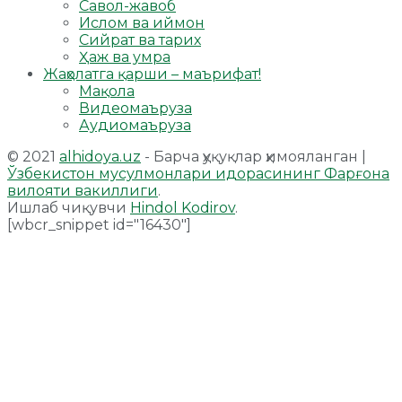
Савол-жавоб
Ислом ва иймон
Сийрат ва тарих
Ҳаж ва умра
Жаҳолатга қарши – маърифат!
Мақола
Видеомаъруза
Аудиомаъруза
© 2021
alhidoya.uz
- Барча ҳуқуқлар ҳимояланган |
Ўзбекистон мусулмонлари идорасининг Фарғона
вилояти вакиллиги
.
Ишлаб чиқувчи
Hindol Kodirov
.
[wbcr_snippet id="16430"]