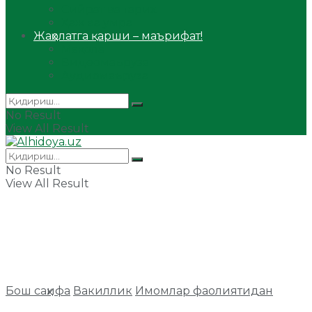
Сийрат ва тарих
Ҳаж ва умра
Жаҳолатга қарши – маърифат!
Мақола
Видеомаъруза
Аудиомаъруза
No Result
View All Result
No Result
View All Result
Бош саҳифа
Вакиллик
Имомлар фаолиятидан