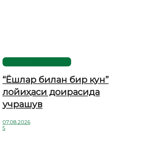
Имомлар фаолиятидан
“Ёшлар билан бир кун”
лойиҳаси доирасида
учрашув
07.08.2026
5