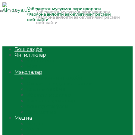
Бош саҳифа
Янгиликлар
Ўзбекистон
Жаҳон
Мақолалар
Мусулмоннинг одоби
Оилам – саодат масканим!
Таълим-тарбия
Ибратли ҳикоялар
Хислатли ҳикматлар
Аёллар саҳифаси
Саломатлик
Медиа
Видео
Фото