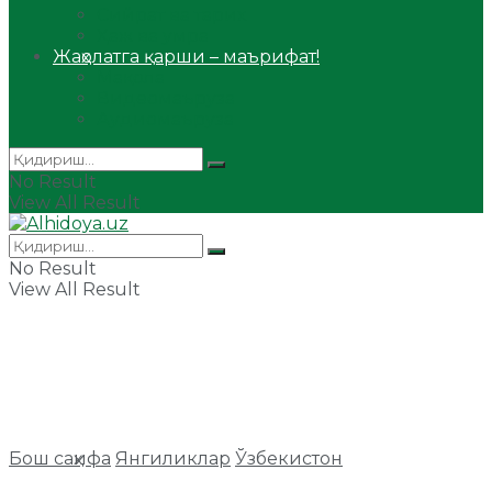
Сийрат ва тарих
Ҳаж ва умра
Жаҳолатга қарши – маърифат!
Мақола
Видеомаъруза
Аудиомаъруза
No Result
View All Result
No Result
View All Result
Бош саҳифа
Янгиликлар
Ўзбекистон