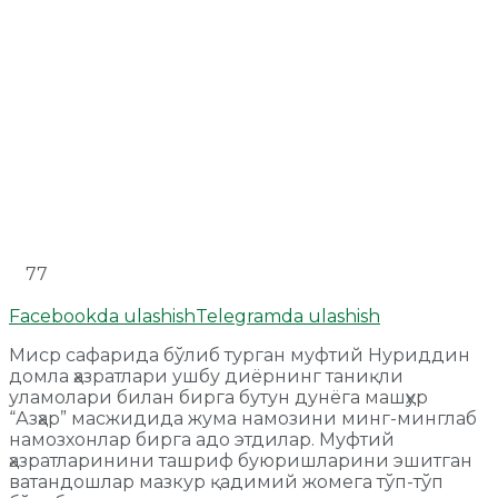
77
Facebookda ulashish
Telegramda ulashish
Миср сафарида бўлиб турган муфтий Нуриддин
домла ҳазратлари ушбу диёрнинг таниқли
уламолари билан бирга бутун дунёга машҳур
“Азҳар” масжидида жума намозини минг-минглаб
намозхонлар бирга адо этдилар. Муфтий
ҳазратларинини ташриф буюришларини эшитган
ватандошлар мазкур қадимий жомега тўп-тўп