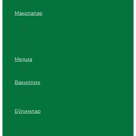
Ўзбекистон
Жаҳон
Мақолалар
Мусулмоннинг одоби
Оилам – саодат масканим!
Таълим-тарбия
Ибратли ҳикоялар
Хислатли ҳикматлар
Аёллар саҳифаси
Саломатлик
Медиа
Видео
Фото
Аудио
Вакиллик
Вилоят вакиллиги
Имомлар фаолиятидан
Фиқҳ мактаби
Масжидлар
Бўлимлар
Фиқҳ
Рамазон
Савол-жавоб
Ислом ва иймон