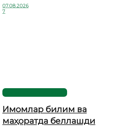
07.08.2026
7
Имомлар фаолиятидан
Имомлар билим ва
маҳоратда беллашди