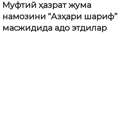
Муфтий ҳазрат жума
намозини “Азҳари шариф”
масжидида адо этдилар