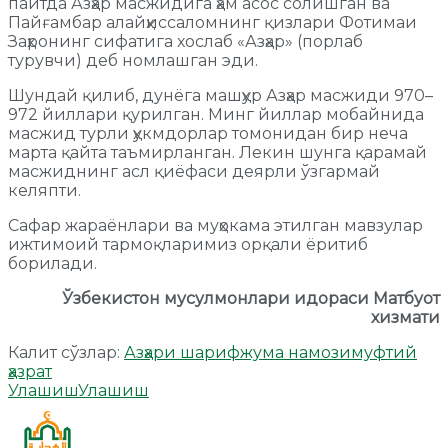
пайтда Азҳар масжидига ҳам асос солишган ва
Пайғамбар алайҳиссаломнинг қизлари Фотимаи
Заҳронинг сифатига хослаб «Азҳар» (порлаб
турувчи) деб номлашган эди.
Шундай қилиб, дунёга машҳур Азҳар масжиди 970–
972 йиллари қурилган. Минг йиллар мобайнида
масжид турли ҳукмдорлар томонидан бир неча
марта қайта таъмирланган. Лекин шунга қарамай
масжиднинг асл қиёфаси деярли ўзгармай
келяпти.
Сафар жараёнлари ва муҳокама этилган мавзулар
ижтимоий тармоқларимиз орқали ёритиб
борилади.
Ўзбекистон мусулмонлари идораси Матбуот
хизмати
Калит сўзлар:
Азҳари шариф
жума намози
муфтий
ҳазрат
Улашиш
Улашиш