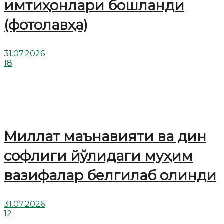
имтиҳонлари бошланди
(фотолавҳа)
31.07.2026
18
Миллат маънавияти ва дин
софлиги йўлидаги муҳим
вазифалар белгилаб олинди
31.07.2026
12