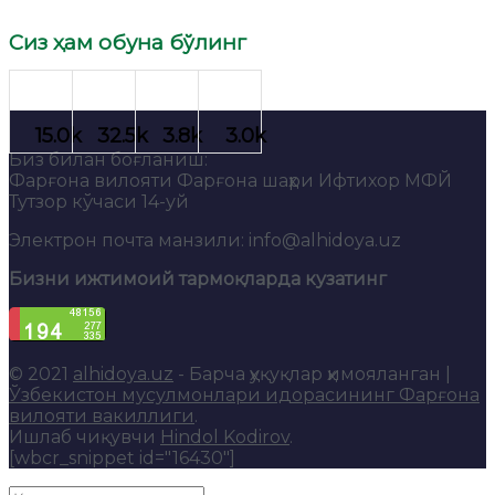
Сиз ҳам обуна бўлинг
Биз билан боғланиш:
Фарғона вилояти Фарғона шаҳри Ифтихор МФЙ
Тутзор кўчаси 14-уй
Электрон почта манзили: info@alhidoya.uz
Бизни ижтимоий тармоқларда кузатинг
© 2021
alhidoya.uz
- Барча ҳуқуқлар ҳимояланган |
Ўзбекистон мусулмонлари идорасининг Фарғона
вилояти вакиллиги
.
Ишлаб чиқувчи
Hindol Kodirov
.
[wbcr_snippet id="16430"]