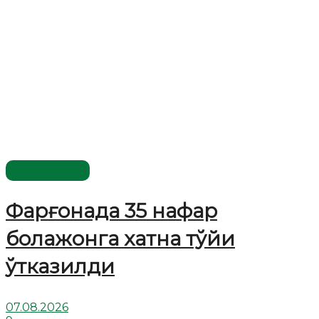
Ўзбекистон
Фарғонада 35 нафар
болажонга хатна тўйи
ўтказилди
07.08.2026