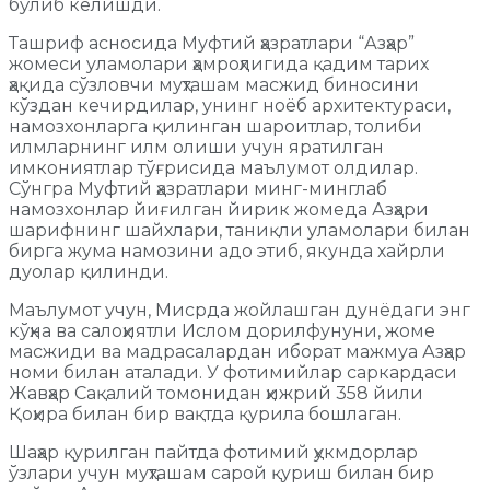
бўлиб келишди.
Ташриф асносида Муфтий ҳазратлари “Азҳар”
жомеси уламолари ҳамроҳлигида қадим тарих
ҳақида сўзловчи муҳташам масжид биносини
кўздан кечирдилар, унинг ноёб архитектураси,
намозхонларга қилинган шароитлар, толиби
илмларнинг илм олиши учун яратилган
имкониятлар тўғрисида маълумот олдилар.
Сўнгра Муфтий ҳазратлари минг-минглаб
намозхонлар йиғилган йирик жомеда Азҳари
шарифнинг шайхлари, таниқли уламолари билан
бирга жума намозини адо этиб, якунда хайрли
дуолар қилинди.
Маълумот учун, Мисрда жойлашган дунёдаги энг
кўҳна ва салоҳиятли Ислом дорилфунуни, жоме
масжиди ва мадрасалардан иборат мажмуа Азҳар
номи билан аталади. У фотимийлар саркардаси
Жавҳар Сақалий томонидан ҳижрий 358 йили
Қоҳира билан бир вақтда қурила бошлаган.
Шаҳар қурилган пайтда фотимий ҳукмдорлар
ўзлари учун муҳташам сарой қуриш билан бир