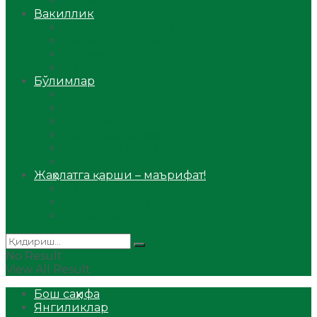
Аудио
Вакиллик
Вилоят вакиллиги
Имомлар фаолиятидан
Фиқҳ мактаби
Масжидлар
Бўлимлар
Фиқҳ
Рамазон
Савол-жавоб
Ислом ва иймон
Сийрат ва тарих
Ҳаж ва умра
Жаҳолатга қарши – маърифат!
Мақола
Видеомаъруза
Аудиомаъруза
No Result
View All Result
Бош саҳифа
Янгиликлар