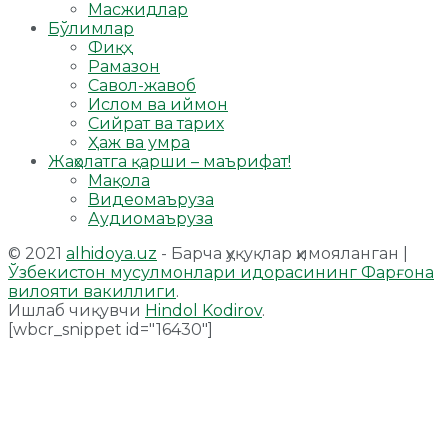
Масжидлар
Бўлимлар
Фиқҳ
Рамазон
Савол-жавоб
Ислом ва иймон
Сийрат ва тарих
Ҳаж ва умра
Жаҳолатга қарши – маърифат!
Мақола
Видеомаъруза
Аудиомаъруза
© 2021
alhidoya.uz
- Барча ҳуқуқлар ҳимояланган |
Ўзбекистон мусулмонлари идорасининг Фарғона
вилояти вакиллиги
.
Ишлаб чиқувчи
Hindol Kodirov
.
[wbcr_snippet id="16430"]