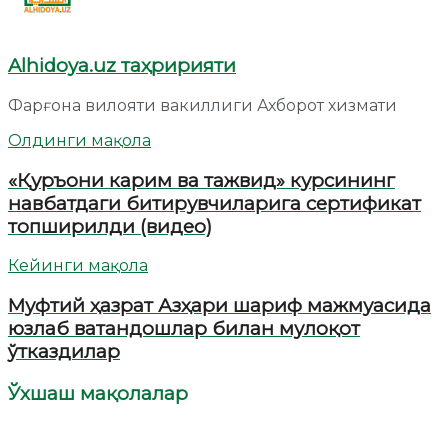
Alhidoya.uz таҳририяти
Фарғона вилояти вакиллиги Ахборот хизмати
Олдинги мақола
«Қуръони карим ва тажвид» курсининг
навбатдаги битирувчиларига сертификат
топширилди (видео)
Кейинги мақола
Муфтий ҳазрат Азҳари шариф мажмуасида
юзлаб ватандошлар билан мулоқот
ўтказдилар
Ўхшаш мақолалар