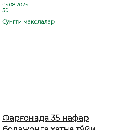
05.08.2026
30
Сўнгги мақолалар
Фарғонада 35 нафар
болажонга хатна тўйи