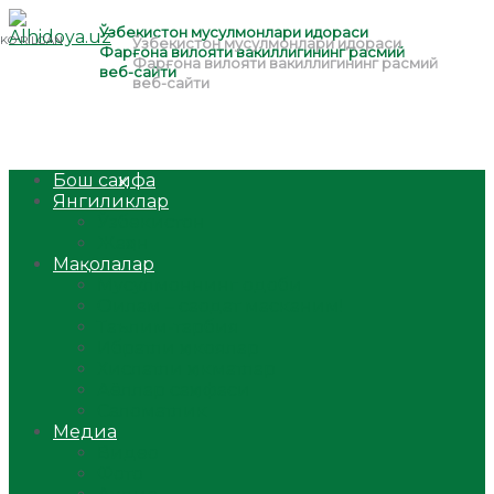
Бош саҳифа
Янгиликлар
Ўзбекистон
Жаҳон
Мақолалар
Мусулмоннинг одоби
Оилам – саодат масканим!
Таълим-тарбия
Ибратли ҳикоялар
Хислатли ҳикматлар
Аёллар саҳифаси
Саломатлик
Медиа
Видео
Фото