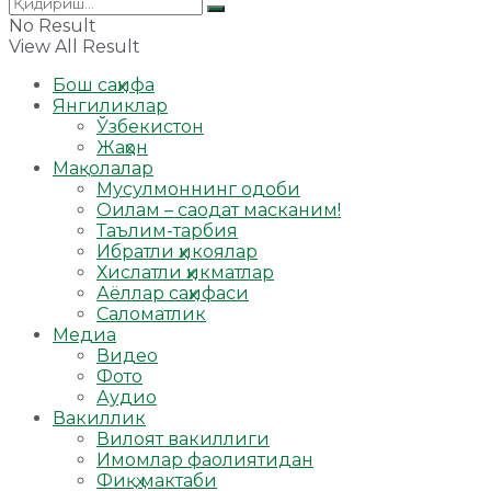
No Result
View All Result
Бош саҳифа
Янгиликлар
Ўзбекистон
Жаҳон
Мақолалар
Мусулмоннинг одоби
Оилам – саодат масканим!
Таълим-тарбия
Ибратли ҳикоялар
Хислатли ҳикматлар
Аёллар саҳифаси
Саломатлик
Медиа
Видео
Фото
Аудио
Вакиллик
Вилоят вакиллиги
Имомлар фаолиятидан
Фиқҳ мактаби