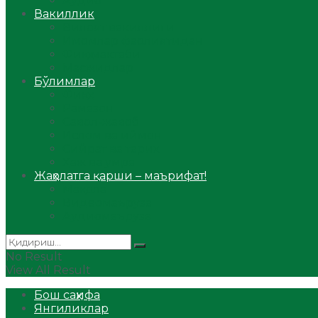
Аудио
Вакиллик
Вилоят вакиллиги
Имомлар фаолиятидан
Фиқҳ мактаби
Масжидлар
Бўлимлар
Фиқҳ
Рамазон
Савол-жавоб
Ислом ва иймон
Сийрат ва тарих
Ҳаж ва умра
Жаҳолатга қарши – маърифат!
Мақола
Видеомаъруза
Аудиомаъруза
No Result
View All Result
Бош саҳифа
Янгиликлар