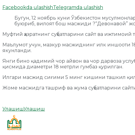
Facebookda ulashish
Telegramda ulashish
Бугун, 12 ноябрь куни Ўзбекистон мусулмонл
буюриб, вилоят бош масжиди ?“Девонавой” ж
Муфтий ҳазратнинг суҳбатларини сайт ва ижтимои
Маълумот учун, мазкур масжиднинг илк иншооти 
якунланди.
Янги бино қадимий чор айвон ва чор дарвоза услу
қисмида диаметри 18 метрли гумбаз қурилган.
Илгари масжид сиғими 5 минг кишини ташкил қилга
Жоме масжидга ташриф ва жума суҳбатларини сайт
Улашиш
Улашиш