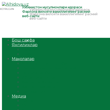
Бош саҳифа
Янгиликлар
Ўзбекистон
Жаҳон
Мақолалар
Мусулмоннинг одоби
Оилам – саодат масканим!
Таълим-тарбия
Ибратли ҳикоялар
Хислатли ҳикматлар
Аёллар саҳифаси
Саломатлик
Медиа
Видео
Фото