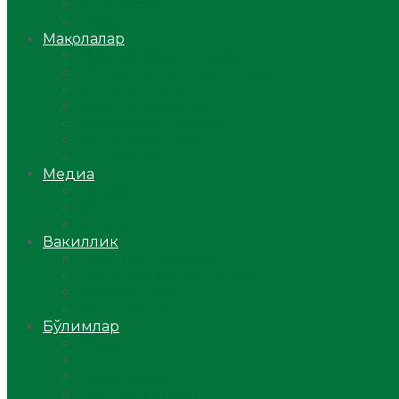
Ўзбекистон
Жаҳон
Мақолалар
Мусулмоннинг одоби
Оилам – саодат масканим!
Таълим-тарбия
Ибратли ҳикоялар
Хислатли ҳикматлар
Аёллар саҳифаси
Саломатлик
Медиа
Видео
Фото
Аудио
Вакиллик
Вилоят вакиллиги
Имомлар фаолиятидан
Фиқҳ мактаби
Масжидлар
Бўлимлар
Фиқҳ
Рамазон
Савол-жавоб
Ислом ва иймон