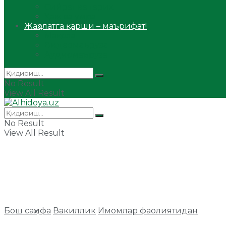
Сийрат ва тарих
Ҳаж ва умра
Жаҳолатга қарши – маърифат!
Мақола
Видеомаъруза
Аудиомаъруза
No Result
View All Result
No Result
View All Result
Бош саҳифа
Вакиллик
Имомлар фаолиятидан