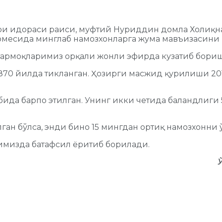
ари идораси раиси, муфтий Нуриддин домла Холиқн
омесида минглаб намозхонларга жума мавъизасини 
й тармоқларимиз орқали жонли эфирда кузатиб бори
1870 йилда тикланган. Ҳозирги масжид қурилиши 2
бида барпо этилган. Унинг икки четида баландлиги
н бўлса, энди бино 15 мингдан ортиқ намозхонни ў
имизда батафсил ёритиб борилади.
Ў