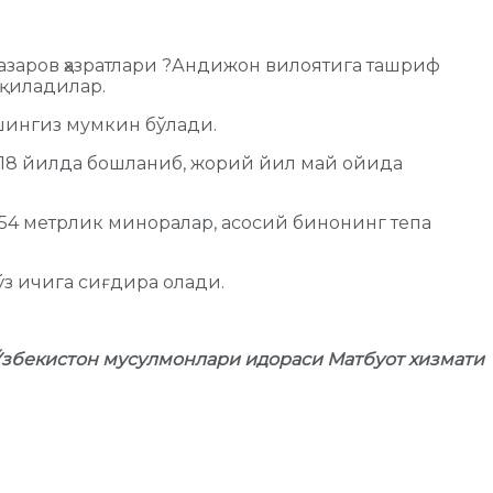
азаров ҳазратлари ?Андижон вилоятига ташриф
қиладилар.
шингиз мумкин бўлади.
018 йилда бошланиб, жорий йил май ойида
 54 метрлик миноралар, асосий бинонинг тепа
з ичига сиғдира олади.
збекистон мусулмонлари идораси Матбуот хизмати