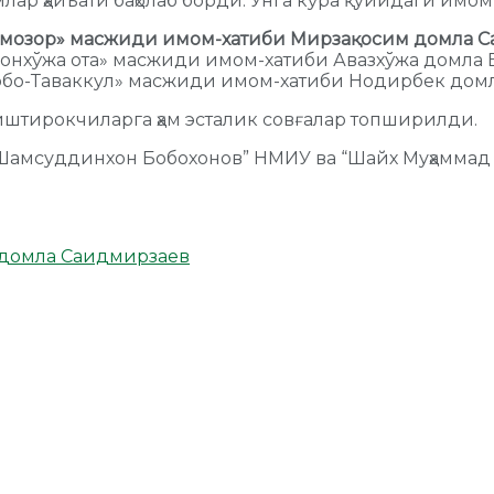
млар ҳайъати баҳолаб борди. Унга кўра қуйидаги имо
ошмозор» масжиди имом-хатиби Мирзақосим домла С
онхўжа ота» масжиди имом-хатиби Авазхўжа домла Б
обо-Таваккул» масжиди имом-хатиби Нодирбек домл
иштирокчиларга ҳам эсталик совғалар топширилди.
 “Шамсуддинхон Бобохонов” НМИУ ва “Шайх Муҳамма
домла Саидмирзаев