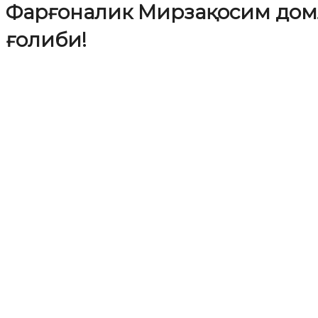
Фарғоналик Мирзақосим домл
ғолиби!