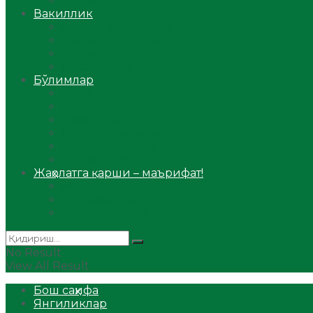
Аудио
Вакиллик
Вилоят вакиллиги
Имомлар фаолиятидан
Фиқҳ мактаби
Масжидлар
Бўлимлар
Фиқҳ
Рамазон
Савол-жавоб
Ислом ва иймон
Сийрат ва тарих
Ҳаж ва умра
Жаҳолатга қарши – маърифат!
Мақола
Видеомаъруза
Аудиомаъруза
No Result
View All Result
Бош саҳифа
Янгиликлар