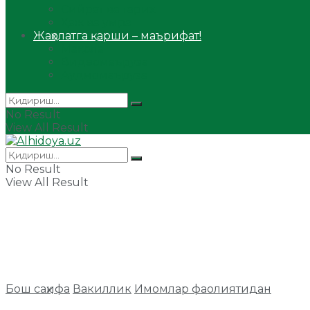
Сийрат ва тарих
Ҳаж ва умра
Жаҳолатга қарши – маърифат!
Мақола
Видеомаъруза
Аудиомаъруза
No Result
View All Result
No Result
View All Result
Бош саҳифа
Вакиллик
Имомлар фаолиятидан