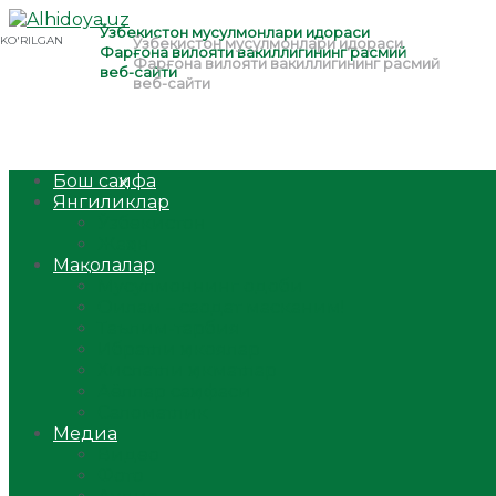
Бош саҳифа
Янгиликлар
Ўзбекистон
Жаҳон
Мақолалар
Мусулмоннинг одоби
Оилам – саодат масканим!
Таълим-тарбия
Ибратли ҳикоялар
Хислатли ҳикматлар
Аёллар саҳифаси
Саломатлик
Медиа
Видео
Фото