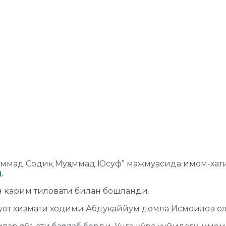
уҳаммад Содиқ Муҳаммад Юсуф” мажмуасида имом-хат
и
.
н карим тиловати билан бошланди.
уот хизмати ходими Абдуқаййум домла Исмоилов ол