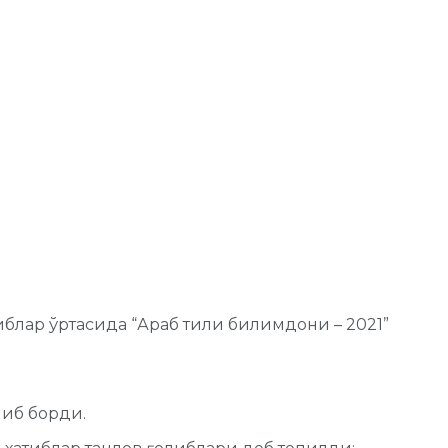
иблар ўртасида “Араб тили билимдони – 2021”
иб борди.