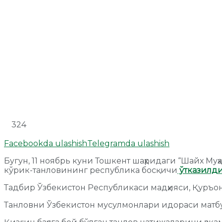
324
Facebookda ulashish
Telegramda ulashish
Бугун, 11 ноябрь куни Тошкент шаҳридаги “Шайх М
кўрик-танловининг республика босқичи
ўтказилд
Тадбир Ўзбекистон Республикаси мадҳияси, Қуръо
Танловни Ўзбекистон мусулмонлари идораси матб