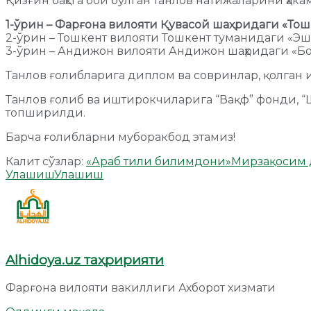
Қизғин баҳсга бой бўлган танлов натижаларини ҳака
1-ўрин – Фарғона вилояти Қувасой шаҳридаги «Т
2-ўрин – Тошкент вилояти Тошкент туманидаги «Эш
3-ўрин – Андижон вилояти Андижон шаҳридаги «Б
Танлов ғолибларига диплом ва совринлар, қолган 
Танлов ғолиб ва иштирокчиларига “Вақф” фонди,
топширилди.
Барча ғолибларни муборакбод этамиз!
Калит сўзлар:
«Араб тили билимдони»
Мирзақосим 
Улашиш
Улашиш
Alhidoya.uz таҳририяти
Фарғона вилояти вакиллиги Ахборот хизмати