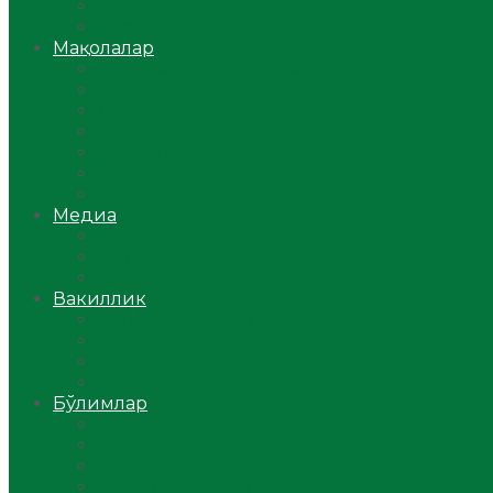
Ўзбекистон
Жаҳон
Мақолалар
Мусулмоннинг одоби
Оилам – саодат масканим!
Таълим-тарбия
Ибратли ҳикоялар
Хислатли ҳикматлар
Аёллар саҳифаси
Саломатлик
Медиа
Видео
Фото
Аудио
Вакиллик
Вилоят вакиллиги
Имомлар фаолиятидан
Фиқҳ мактаби
Масжидлар
Бўлимлар
Фиқҳ
Рамазон
Савол-жавоб
Ислом ва иймон