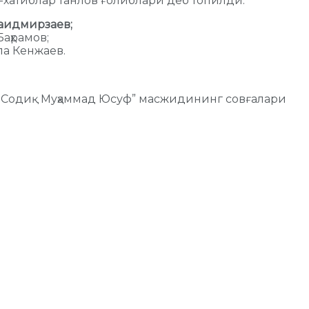
м-хатиблар танлов ғолиблари деб топилди:
аидмирзаев;
аҳрамов;
а Кенжаев.
д Содиқ Муҳаммад Юсуф” масжидининг совғалари