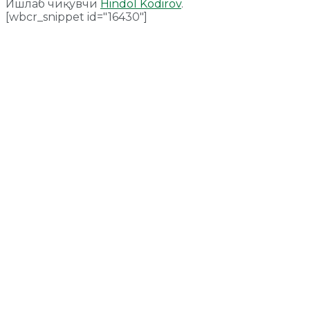
Ишлаб чиқувчи
Hindol Kodirov
.
[wbcr_snippet id="16430"]