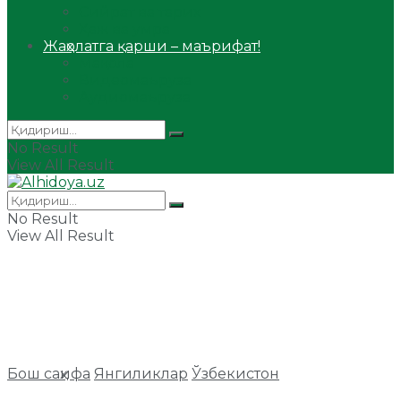
Сийрат ва тарих
Ҳаж ва умра
Жаҳолатга қарши – маърифат!
Мақола
Видеомаъруза
Аудиомаъруза
No Result
View All Result
No Result
View All Result
Бош саҳифа
Янгиликлар
Ўзбекистон