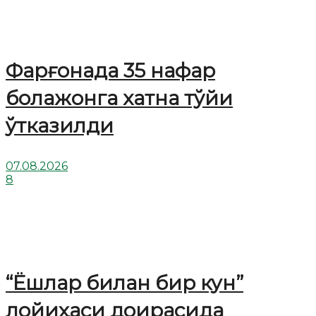
Фарғонада 35 нафар
болажонга хатна тўйи
ўтказилди
07.08.2026
8
“Ёшлар билан бир кун”
лойиҳаси доирасида