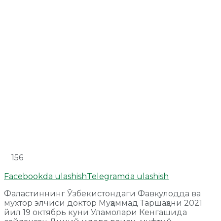
156
Facebookda ulashish
Telegramda ulashish
Фаластиннинг Ўзбекистондаги Фавқулодда ва
мухтор элчиси доктор Муҳаммад Таршаҳани 2021
йил 19 октябрь куни Уламолари Кенгашида