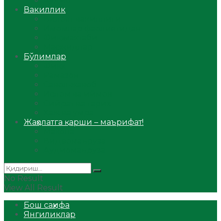
Аудио
Вакиллик
Вилоят вакиллиги
Имомлар фаолиятидан
Фиқҳ мактаби
Масжидлар
Бўлимлар
Фиқҳ
Рамазон
Савол-жавоб
Ислом ва иймон
Сийрат ва тарих
Ҳаж ва умра
Жаҳолатга қарши – маърифат!
Мақола
Видеомаъруза
Аудиомаъруза
No Result
View All Result
Бош саҳифа
Янгиликлар