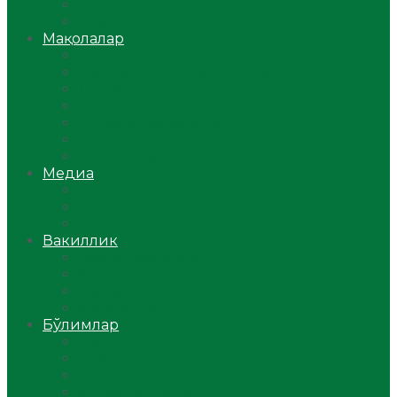
Ўзбекистон
Жаҳон
Мақолалар
Мусулмоннинг одоби
Оилам – саодат масканим!
Таълим-тарбия
Ибратли ҳикоялар
Хислатли ҳикматлар
Аёллар саҳифаси
Саломатлик
Медиа
Видео
Фото
Аудио
Вакиллик
Вилоят вакиллиги
Имомлар фаолиятидан
Фиқҳ мактаби
Масжидлар
Бўлимлар
Фиқҳ
Рамазон
Савол-жавоб
Ислом ва иймон