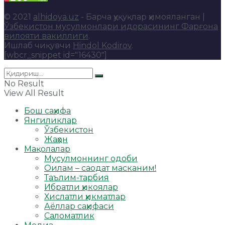
© 2021
alhidoya.uz
- Барча ҳуқуқлар ҳимояланган |
Ўзбекистон мусулмонлари идорасининг Фарғона
вилояти вакиллиги
.
Ишлаб чиқувчи
Hindol Kodirov
.
[wbcr_snippet id="16430"]
No Result
View All Result
Бош саҳифа
Янгиликлар
Ўзбекистон
Жаҳон
Мақолалар
Мусулмоннинг одоби
Оилам – саодат масканим!
Таълим-тарбия
Ибратли ҳикоялар
Хислатли ҳикматлар
Аёллар саҳифаси
Саломатлик