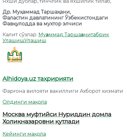
Яхши дуолар, тинчлик ва яхшилик тилаб,
Др. Муҳаммад Таршаҳани,
Фаластин давлатининг Ўзбекистондаги
Фавқулодда ва мухтор элчиси
Калит сўзлар:
Муҳаммад Таршаҳани
табрик
Улашиш
Улашиш
Alhidoya.uz таҳририяти
Фарғона вилояти вакиллиги Ахборот хизмати
Олдинги мақола
Москва муфтийси Нуриддин домла
Холиқназаровни қутлади
Кейинги мақола