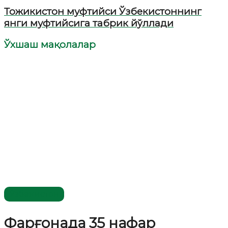
Тожикистон муфтийси Ўзбекистоннинг
янги муфтийсига табрик йўллади
Ўхшаш мақолалар
Ўзбекистон
Фарғонада 35 нафар