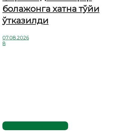
болажонга хатна тўйи
ўтказилди
07.08.2026
8
Имомлар фаолиятидан