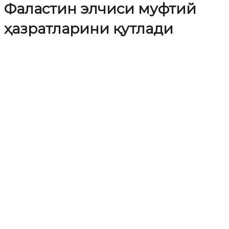
Фаластин элчиси муфтий
ҳазратларини қутлади