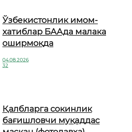
Ўзбекистонлик имом-
хатиблар БААда малака
оширмоқда
04.08.2026
32
Қалбларга сокинлик
бағишловчи муқаддас
маскан (фотолавҳа)