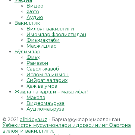
Медиа
Видео
Фото
Аудио
Вакиллик
Вилоят вакиллиги
Имомлар фаолиятидан
Фиқҳ мактаби
Масжидлар
Бўлимлар
Фиқҳ
Рамазон
Савол-жавоб
Ислом ва иймон
Сийрат ва тарих
Ҳаж ва умра
Жаҳолатга қарши – маърифат!
Мақола
Видеомаъруза
Аудиомаъруза
© 2021
alhidoya.uz
- Барча ҳуқуқлар ҳимояланган |
Ўзбекистон мусулмонлари идорасининг Фарғона
вилояти вакиллиги
.