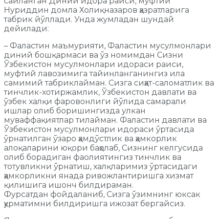
сайланган Диний идора раиси, муфтий
Нуриддин домла Холиқназаров ҳазратларига
табрик йўллади. Унда жумладан шундай
дейилади:
– Фаластин маъмурияти, Фаластин мусулмонлари
диний бошқармаси ва ўз номимдан Сизни
Ўзбекистон мусулмонлари идораси раиси,
муфтий лавозимига тайинланганингиз ила
самимий табриклайман. Сизга сиҳат-саломатлик ва
тинчлик-хотиржамлик, Ўзбекистон давлати ва
ўзбек халқи фаровонлиги йўлида самарали
ишлар олиб боришингизда улкан
муваффақиятлар тилайман. Фаластин давлати ва
Ўзбекистон мусулмонлари идораси ўртасида
ўрнатилган ўзаро ҳамдўстлик ва ҳамкорлик
алоқаларини юқори баҳолаб, Сизнинг келгусида
олиб борадиган фаолиятингиз тинчлик ва
тотувликни ўрнатиш, халқларимиз ўртасидаги
ҳамкорликни янада ривожлантиришга хизмат
қилишига ишонч билдираман.
Фурсатдан фойдаланиб, Сизга ўзимнинг юксак
ҳурматимни билдиришга ижозат бергайсиз.