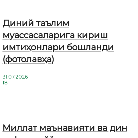
Диний таълим
муассасаларига кириш
имтиҳонлари бошланди
(фотолавҳа)
31.07.2026
18
Миллат маънавияти ва дин