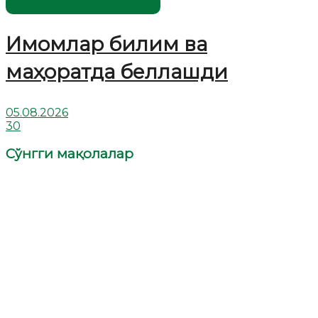
Имомлар фаолиятидан
Имомлар билим ва
маҳоратда беллашди
05.08.2026
30
Сўнгги мақолалар