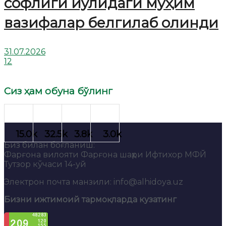
софлиги йўлидаги муҳим
вазифалар белгилаб олинди
31.07.2026
12
Сиз ҳам обуна бўлинг
Биз билан боғланиш:
Фарғона вилояти Фарғона шаҳри Ифтихор МФЙ
Тутзор кўчаси 14-уй
Электрон почта манзили: info@alhidoya.uz
Бизни ижтимоий тармоқларда кузатинг