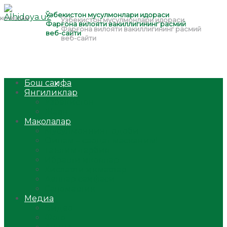
Бош саҳифа
Янгиликлар
Ўзбекистон
Жаҳон
Мақолалар
Мусулмоннинг одоби
Оилам – саодат масканим!
Таълим-тарбия
Ибратли ҳикоялар
Хислатли ҳикматлар
Аёллар саҳифаси
Саломатлик
Медиа
Видео
Фото