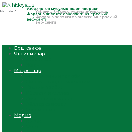
Бош саҳифа
Янгиликлар
Ўзбекистон
Жаҳон
Мақолалар
Мусулмоннинг одоби
Оилам – саодат масканим!
Таълим-тарбия
Ибратли ҳикоялар
Хислатли ҳикматлар
Аёллар саҳифаси
Саломатлик
Медиа
Видео
Фото