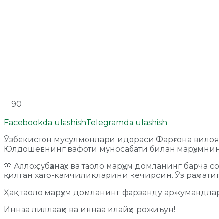
90
Facebookda ulashish
Telegramda ulashish
Ўзбекистон мусулмонлари идораси Фарғона вилоя
Юлдошевнинг вафоти муносабати билан марҳумнинг 
🤲 Аллоҳ субҳанаҳу ва таоло марҳум домланинг барча
қилган хато-камчиликларини кечирсин. Ўз раҳмати
Ҳақ таоло марҳум домланинг фарзанду аржумандла
Иннаа лиллааҳи ва иннаа илайҳи рожиъун!