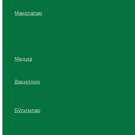
Ўзбекистон
Жаҳон
Мақолалар
Мусулмоннинг одоби
Оилам – саодат масканим!
Таълим-тарбия
Ибратли ҳикоялар
Хислатли ҳикматлар
Аёллар саҳифаси
Саломатлик
Медиа
Видео
Фото
Аудио
Вакиллик
Вилоят вакиллиги
Имомлар фаолиятидан
Фиқҳ мактаби
Масжидлар
Бўлимлар
Фиқҳ
Рамазон
Савол-жавоб
Ислом ва иймон