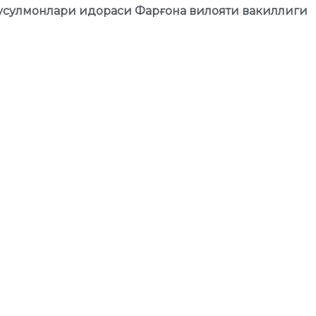
усулмонлари идораси Фарғона вилояти вакиллиги