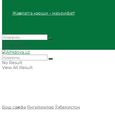
Сийрат ва тарих
Ҳаж ва умра
Жаҳолатга қарши – маърифат!
Мақола
Видеомаъруза
Аудиомаъруза
No Result
View All Result
No Result
View All Result
Бош саҳифа
Янгиликлар
Ўзбекистон