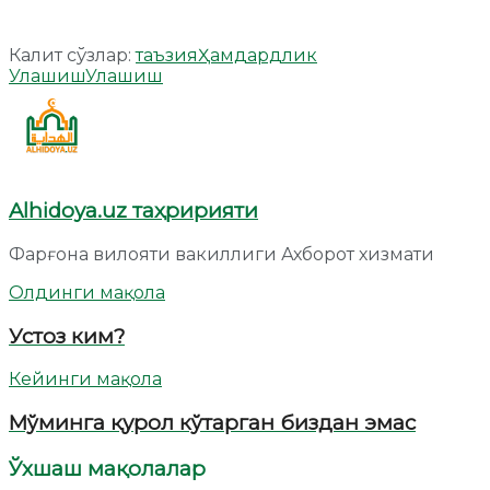
Калит сўзлар:
таъзия
Ҳамдардлик
Улашиш
Улашиш
Alhidoya.uz таҳририяти
Фарғона вилояти вакиллиги Ахборот хизмати
Олдинги мақола
Устоз ким?
Кейинги мақола
Мўминга қурол кўтарган биздан эмас
Ўхшаш мақолалар