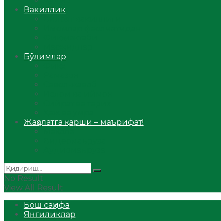
Аудио
Вакиллик
Вилоят вакиллиги
Имомлар фаолиятидан
Фиқҳ мактаби
Масжидлар
Бўлимлар
Фиқҳ
Рамазон
Савол-жавоб
Ислом ва иймон
Сийрат ва тарих
Ҳаж ва умра
Жаҳолатга қарши – маърифат!
Мақола
Видеомаъруза
Аудиомаъруза
No Result
View All Result
Бош саҳифа
Янгиликлар