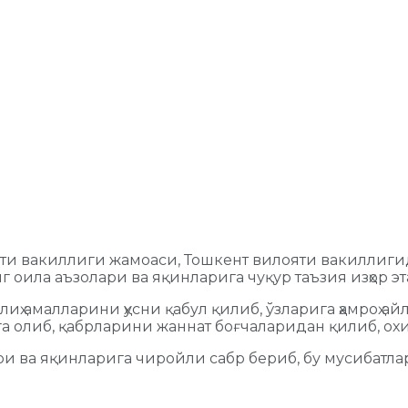
ти вакиллиги жамоаси, Тошкент вилояти вакиллиги
оила аъзолари ва яқинларига чуқур таъзия изҳор эт
 солиҳ амалларини ҳусни қабул қилиб, ўзларига ҳамроҳ
га олиб, қабрларини жаннат боғчаларидан қилиб, ох
ри ва яқинларига чиройли сабр бериб, бу мусибатл