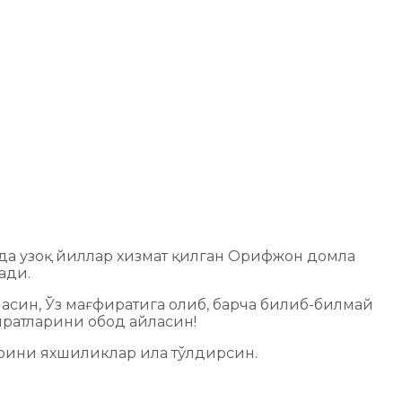
да узоқ йиллар хизмат қилган Орифжон домла
ади.
 айласин, Ўз мағфиратига олиб, барча билиб-билмай
иратларини обод айласин!
арини яхшиликлар ила тўлдирсин.