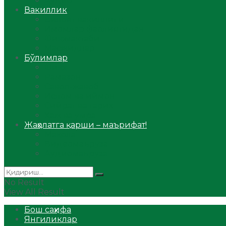
Аудио
Вакиллик
Вилоят вакиллиги
Имомлар фаолиятидан
Фиқҳ мактаби
Масжидлар
Бўлимлар
Фиқҳ
Рамазон
Савол-жавоб
Ислом ва иймон
Сийрат ва тарих
Ҳаж ва умра
Жаҳолатга қарши – маърифат!
Мақола
Видеомаъруза
Аудиомаъруза
No Result
View All Result
Бош саҳифа
Янгиликлар