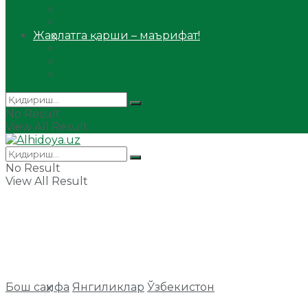
Сийрат ва тарих
Ҳаж ва умра
Жаҳолатга қарши – маърифат!
Мақола
Видеомаъруза
Аудиомаъруза
No Result
View All Result
No Result
View All Result
Бош саҳифа
Янгиликлар
Ўзбекистон