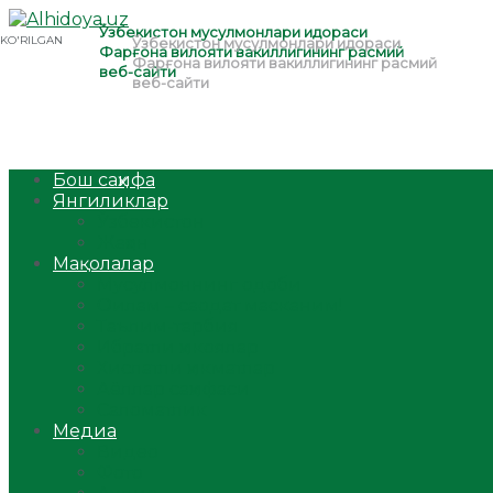
Бош саҳифа
Янгиликлар
Ўзбекистон
Жаҳон
Мақолалар
Мусулмоннинг одоби
Оилам – саодат масканим!
Таълим-тарбия
Ибратли ҳикоялар
Хислатли ҳикматлар
Аёллар саҳифаси
Саломатлик
Медиа
Видео
Фото