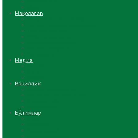
Ўзбекистон
Жаҳон
Мақолалар
Мусулмоннинг одоби
Оилам – саодат масканим!
Таълим-тарбия
Ибратли ҳикоялар
Хислатли ҳикматлар
Аёллар саҳифаси
Саломатлик
Медиа
Видео
Фото
Аудио
Вакиллик
Вилоят вакиллиги
Имомлар фаолиятидан
Фиқҳ мактаби
Масжидлар
Бўлимлар
Фиқҳ
Рамазон
Савол-жавоб
Ислом ва иймон