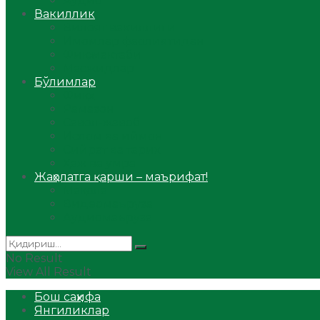
Аудио
Вакиллик
Вилоят вакиллиги
Имомлар фаолиятидан
Фиқҳ мактаби
Масжидлар
Бўлимлар
Фиқҳ
Рамазон
Савол-жавоб
Ислом ва иймон
Сийрат ва тарих
Ҳаж ва умра
Жаҳолатга қарши – маърифат!
Мақола
Видеомаъруза
Аудиомаъруза
No Result
View All Result
Бош саҳифа
Янгиликлар