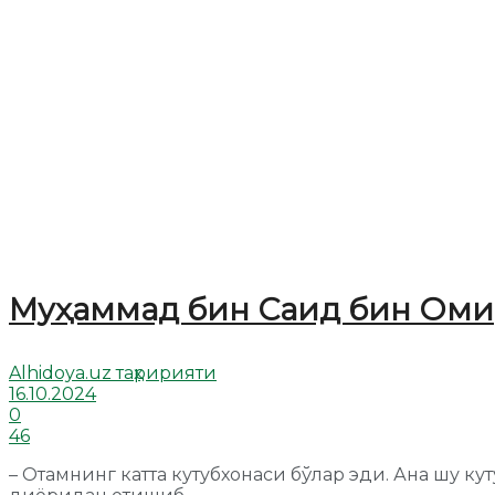
Муҳаммад бин Саид бин Оми
Alhidoya.uz таҳририяти
16.10.2024
0
46
– Отамнинг катта кутубхонаси бўлар эди. Ана шу к