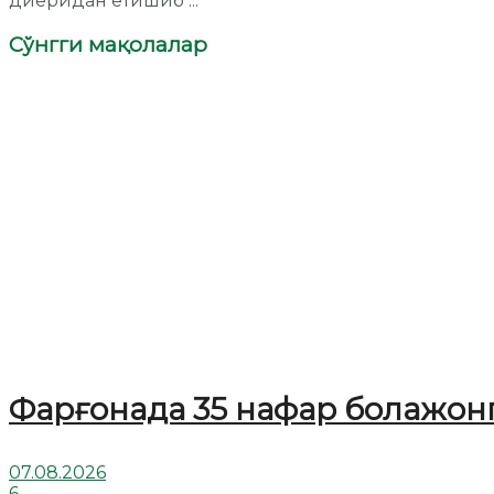
диёридан етишиб ...
Сўнгги мақолалар
Фарғонада 35 нафар болажонг
07.08.2026
6