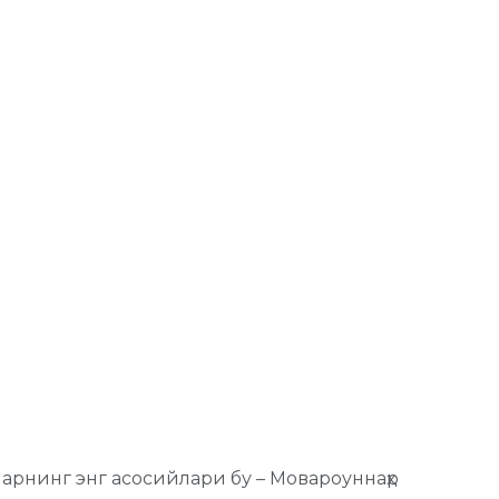
ларнинг энг асосийлари бу – Мовароуннаҳр