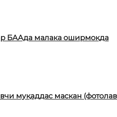
ар БААда малака оширмоқда
чи муқаддас маскан (фотолав