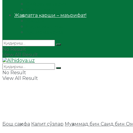
Сийрат ва тарих
Ҳаж ва умра
Жаҳолатга қарши – маърифат!
Мақола
Видеомаъруза
Аудиомаъруза
No Result
View All Result
No Result
View All Result
Бош саҳифа
Калит сўзлар
Муҳаммад бин Саид бин О