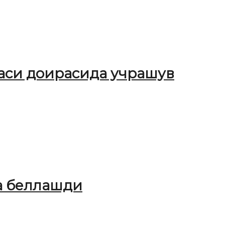
ҳаси доирасида учрашув
а беллашди