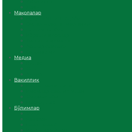
Ўзбекистон
Жаҳон
Мақолалар
Мусулмоннинг одоби
Оилам – саодат масканим!
Таълим-тарбия
Ибратли ҳикоялар
Хислатли ҳикматлар
Аёллар саҳифаси
Саломатлик
Медиа
Видео
Фото
Аудио
Вакиллик
Вилоят вакиллиги
Имомлар фаолиятидан
Фиқҳ мактаби
Масжидлар
Бўлимлар
Фиқҳ
Рамазон
Савол-жавоб
Ислом ва иймон