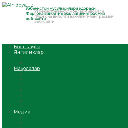
Бош саҳифа
Янгиликлар
Ўзбекистон
Жаҳон
Мақолалар
Мусулмоннинг одоби
Оилам – саодат масканим!
Таълим-тарбия
Ибратли ҳикоялар
Хислатли ҳикматлар
Аёллар саҳифаси
Саломатлик
Медиа
Видео
Фото