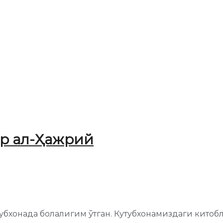
р ал-Ҳажрий
утубхонада болалигим ўтган. Кутубхонамиздаги китоб