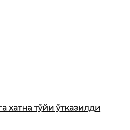
а хатна тўйи ўтказилди