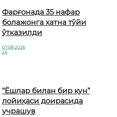
Фарғонада 35 нафар
болажонга хатна тўйи
ўтказилди
07.08.2026
24
“Ёшлар билан бир кун”
лойиҳаси доирасида
учрашув