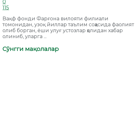
0
115
Вақф фонди Фарғона вилояти филиали
томонидан, узоқ йиллар таълим соҳасида фаолият
олиб борган, ёши улуғ устозлар ҳолидан хабар
олиниб, уларга ...
Сўнгги мақолалар