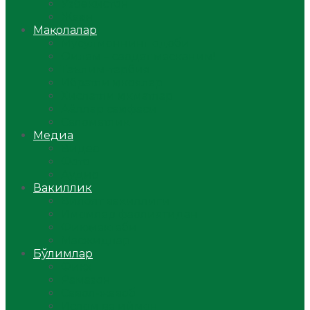
Ўзбекистон
Жаҳон
Мақолалар
Мусулмоннинг одоби
Оилам – саодат масканим!
Таълим-тарбия
Ибратли ҳикоялар
Хислатли ҳикматлар
Аёллар саҳифаси
Саломатлик
Медиа
Видео
Фото
Аудио
Вакиллик
Вилоят вакиллиги
Имомлар фаолиятидан
Фиқҳ мактаби
Масжидлар
Бўлимлар
Фиқҳ
Рамазон
Савол-жавоб
Ислом ва иймон