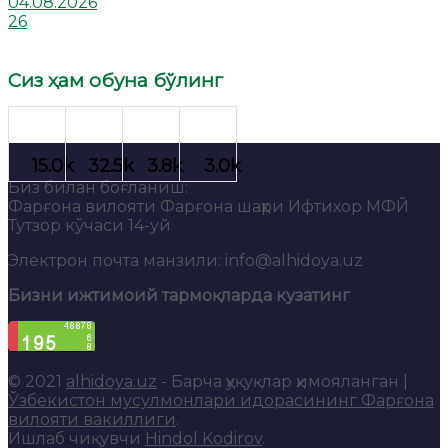
04.08.2026
26
Сиз ҳам обуна бўлинг
Биз билан боғланиш:
Фарғона вилояти Фарғона шаҳри Ифтихор МФЙ
Тутзор кўчаси 14-уй
Электрон почта манзили: info@alhidoya.uz
Бизни ижтимоий тармоқларда кузатинг
© 2021
alhidoya.uz
- Барча ҳуқуқлар ҳимояланган |
Ўзбекистон мусулмонлари идорасининг Фарғона
вилояти вакиллиги
.
Ишлаб чиқувчи
Hindol Kodirov
.