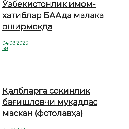
Ўзбекистонлик имом-
хатиблар БААда малака
оширмоқда
04.08.2026
38
Қалбларга сокинлик
бағишловчи муқаддас
маскан (фотолавҳа)