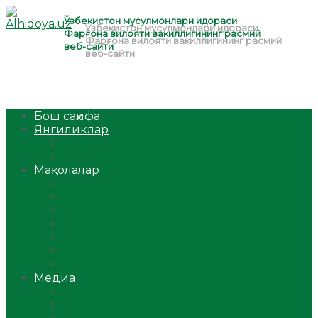
Бош саҳифа
Янгиликлар
Ўзбекистон
Жаҳон
Мақолалар
Мусулмоннинг одоби
Оилам – саодат масканим!
Таълим-тарбия
Ибратли ҳикоялар
Хислатли ҳикматлар
Аёллар саҳифаси
Саломатлик
Медиа
Видео
Фото