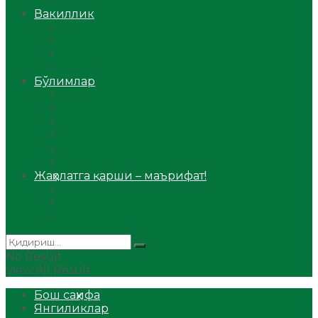
Аудио
Вакиллик
Вилоят вакиллиги
Имомлар фаолиятидан
Фиқҳ мактаби
Масжидлар
Бўлимлар
Фиқҳ
Рамазон
Савол-жавоб
Ислом ва иймон
Сийрат ва тарих
Ҳаж ва умра
Жаҳолатга қарши – маърифат!
Мақола
Видеомаъруза
Аудиомаъруза
No Result
View All Result
Бош саҳифа
Янгиликлар