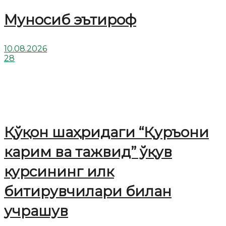
Муносиб эътироф
10.08.2026
28
Қўқон шаҳридаги “Қуръони
карим ва тажвид” ўқув
курсининг илк
битирувчилари билан
учрашув