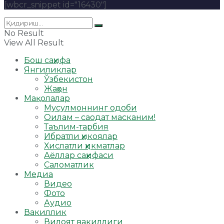
[wbcr_snippet id="16430"]
No Result
View All Result
Бош саҳифа
Янгиликлар
Ўзбекистон
Жаҳон
Мақолалар
Мусулмоннинг одоби
Оилам – саодат масканим!
Таълим-тарбия
Ибратли ҳикоялар
Хислатли ҳикматлар
Аёллар саҳифаси
Саломатлик
Медиа
Видео
Фото
Аудио
Вакиллик
Вилоят вакиллиги