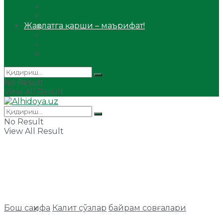
Сийрат ва тарих
Ҳаж ва умра
Жаҳолатга қарши – маърифат!
Мақола
Видеомаъруза
Аудиомаъруза
No Result
View All Result
No Result
View All Result
Бош саҳифа
Калит сўзлар
байрам совғалари