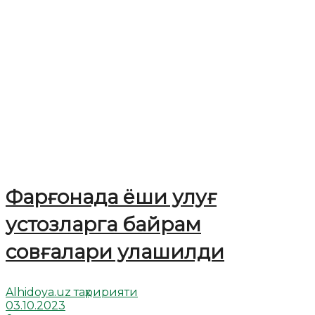
Фарғонада ёши улуғ
устозларга байрам
совғалари улашилди
Alhidoya.uz таҳририяти
03.10.2023