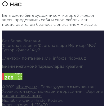
О нас
Вы можете быть художником, который желает
здесь представить себя и свои работы или
представителем бизнеса с описанием миссии.
Биз билан боғланиш:
Фарғона вилояти Фарғона шаҳри Ифтихор МФЙ
Тутзор кўчаси 14-уй
Электрон почта манзили: info@alhidoya.uz
Бизни ижтимоий тармоқларда кузатинг
© 2021
alhidoya.uz
- Барча ҳуқуқлар ҳимояланган |
Ўзбекистон мусулмонлари идорасининг Фарғона
вилояти вакиллиги
.
Ишлаб чиқувчи
Hindol Kodirov
.
[wbcr_snippet id="16430"]