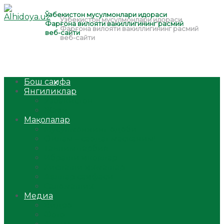
Бош саҳифа
Янгиликлар
Ўзбекистон
Жаҳон
Мақолалар
Мусулмоннинг одоби
Оилам – саодат масканим!
Таълим-тарбия
Ибратли ҳикоялар
Хислатли ҳикматлар
Аёллар саҳифаси
Саломатлик
Медиа
Видео
Фото