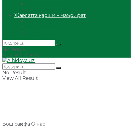
Сийрат ва тарих
Ҳаж ва умра
Жаҳолатга қарши – маърифат!
Мақола
Видеомаъруза
Аудиомаъруза
No Result
View All Result
No Result
View All Result
Бош саҳифа
О нас