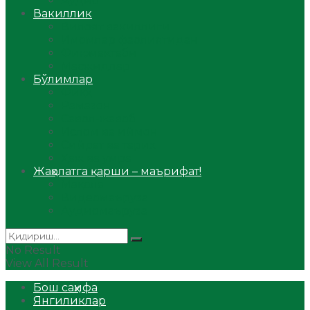
Аудио
Вакиллик
Вилоят вакиллиги
Имомлар фаолиятидан
Фиқҳ мактаби
Масжидлар
Бўлимлар
Фиқҳ
Рамазон
Савол-жавоб
Ислом ва иймон
Сийрат ва тарих
Ҳаж ва умра
Жаҳолатга қарши – маърифат!
Мақола
Видеомаъруза
Аудиомаъруза
No Result
View All Result
Бош саҳифа
Янгиликлар