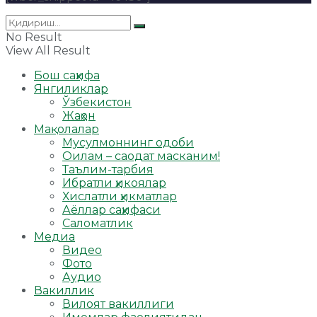
No Result
View All Result
Бош саҳифа
Янгиликлар
Ўзбекистон
Жаҳон
Мақолалар
Мусулмоннинг одоби
Оилам – саодат масканим!
Таълим-тарбия
Ибратли ҳикоялар
Хислатли ҳикматлар
Аёллар саҳифаси
Саломатлик
Медиа
Видео
Фото
Аудио
Вакиллик
Вилоят вакиллиги