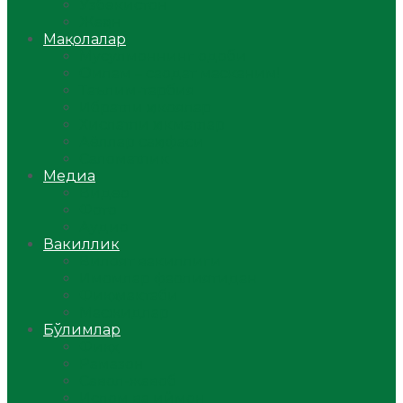
Ўзбекистон
Жаҳон
Мақолалар
Мусулмоннинг одоби
Оилам – саодат масканим!
Таълим-тарбия
Ибратли ҳикоялар
Хислатли ҳикматлар
Аёллар саҳифаси
Саломатлик
Медиа
Видео
Фото
Аудио
Вакиллик
Вилоят вакиллиги
Имомлар фаолиятидан
Фиқҳ мактаби
Масжидлар
Бўлимлар
Фиқҳ
Рамазон
Савол-жавоб
Ислом ва иймон