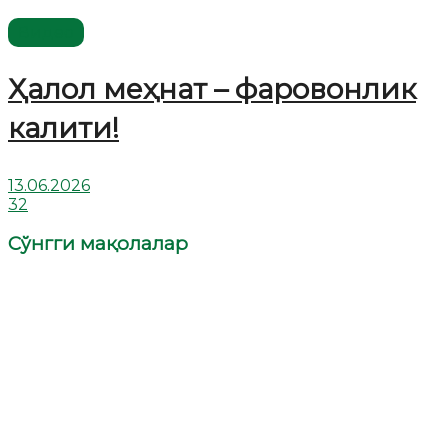
Видео
Ҳалол меҳнат – фаровонлик
калити!
13.06.2026
32
Сўнгги мақолалар