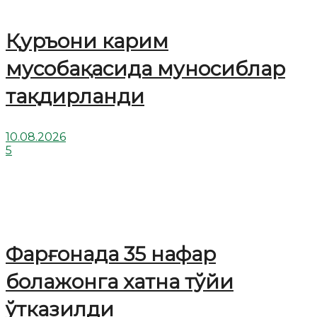
Қуръони карим
мусобақасида муносиблар
тақдирланди
10.08.2026
5
Фарғонада 35 нафар
болажонга хатна тўйи
ўтказилди