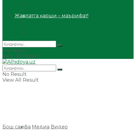
Сийрат ва тарих
Ҳаж ва умра
Жаҳолатга қарши – маърифат!
Мақола
Видеомаъруза
Аудиомаъруза
No Result
View All Result
No Result
View All Result
Бош саҳифа
Медиа
Видео