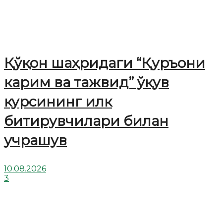
Қўқон шаҳридаги “Қуръони
карим ва тажвид” ўқув
курсининг илк
битирувчилари билан
учрашув
10.08.2026
3