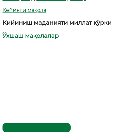
Кейинги мақола
Кийиниш маданияти миллат кўрки
Ўхшаш мақолалар
Имомлар фаолиятидан