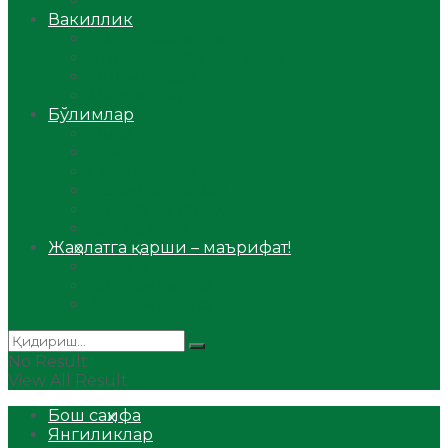
Аудио
Вакиллик
Вилоят вакиллиги
Имомлар фаолиятидан
Фиқҳ мактаби
Масжидлар
Бўлимлар
Фиқҳ
Рамазон
Савол-жавоб
Ислом ва иймон
Сийрат ва тарих
Ҳаж ва умра
Жаҳолатга қарши – маърифат!
Мақола
Видеомаъруза
Аудиомаъруза
No Result
View All Result
Бош саҳифа
Янгиликлар