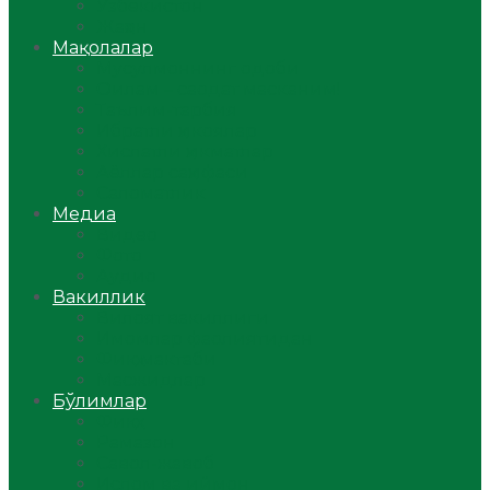
Ўзбекистон
Жаҳон
Мақолалар
Мусулмоннинг одоби
Оилам – саодат масканим!
Таълим-тарбия
Ибратли ҳикоялар
Хислатли ҳикматлар
Аёллар саҳифаси
Саломатлик
Медиа
Видео
Фото
Аудио
Вакиллик
Вилоят вакиллиги
Имомлар фаолиятидан
Фиқҳ мактаби
Масжидлар
Бўлимлар
Фиқҳ
Рамазон
Савол-жавоб
Ислом ва иймон