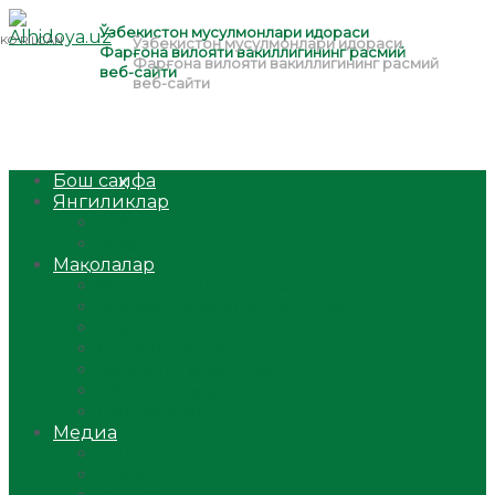
Бош саҳифа
Янгиликлар
Ўзбекистон
Жаҳон
Мақолалар
Мусулмоннинг одоби
Оилам – саодат масканим!
Таълим-тарбия
Ибратли ҳикоялар
Хислатли ҳикматлар
Аёллар саҳифаси
Саломатлик
Медиа
Видео
Фото