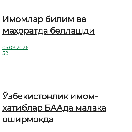
Имомлар билим ва
маҳоратда беллашди
05.08.2026
38
Ўзбекистонлик имом-
хатиблар БААда малака
оширмоқда