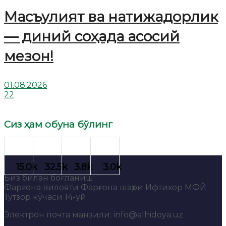
Масъулият ва натижадорлик
— диний соҳада асосий
мезон!
01.08.2026
22
Сиз ҳам обуна бўлинг
Биз билан боғланиш:
Фарғона вилояти Фарғона шаҳри Ифтихор МФЙ
Тутзор кўчаси 14-уй
Электрон почта манзили: info@alhidoya.uz