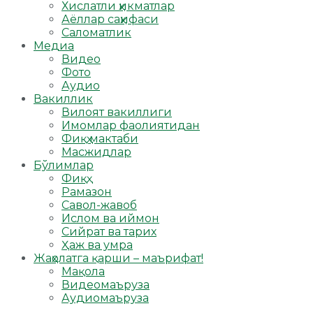
Хислатли ҳикматлар
Аёллар саҳифаси
Саломатлик
Медиа
Видео
Фото
Аудио
Вакиллик
Вилоят вакиллиги
Имомлар фаолиятидан
Фиқҳ мактаби
Масжидлар
Бўлимлар
Фиқҳ
Рамазон
Савол-жавоб
Ислом ва иймон
Сийрат ва тарих
Ҳаж ва умра
Жаҳолатга қарши – маърифат!
Мақола
Видеомаъруза
Аудиомаъруза