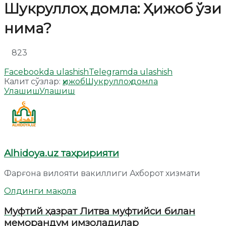
Шукруллоҳ домла: Ҳижоб ўзи
нима?
823
Facebookda ulashish
Telegramda ulashish
Калит сўзлар:
ҳижоб
Шукруллоҳ домла
Улашиш
Улашиш
Alhidoya.uz таҳририяти
Фарғона вилояти вакиллиги Ахборот хизмати
Олдинги мақола
Муфтий ҳазрат Литва муфтийси билан
меморандум имзоладилар