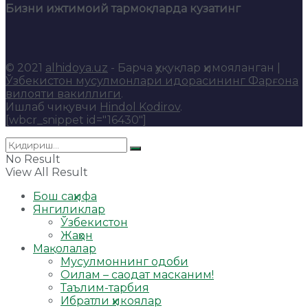
Бизни ижтимоий тармоқларда кузатинг
© 2021
alhidoya.uz
- Барча ҳуқуқлар ҳимояланган |
Ўзбекистон мусулмонлари идорасининг Фарғона
вилояти вакиллиги
.
Ишлаб чиқувчи
Hindol Kodirov
.
[wbcr_snippet id="16430"]
No Result
View All Result
Бош саҳифа
Янгиликлар
Ўзбекистон
Жаҳон
Мақолалар
Мусулмоннинг одоби
Оилам – саодат масканим!
Таълим-тарбия
Ибратли ҳикоялар