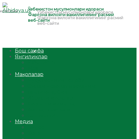
Бош саҳифа
Янгиликлар
Ўзбекистон
Жаҳон
Мақолалар
Мусулмоннинг одоби
Оилам – саодат масканим!
Таълим-тарбия
Ибратли ҳикоялар
Хислатли ҳикматлар
Аёллар саҳифаси
Саломатлик
Медиа
Видео
Фото