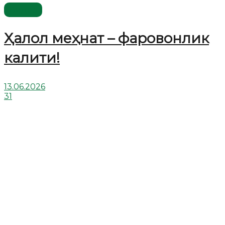
Видео
Ҳалол меҳнат – фаровонлик
калити!
13.06.2026
31