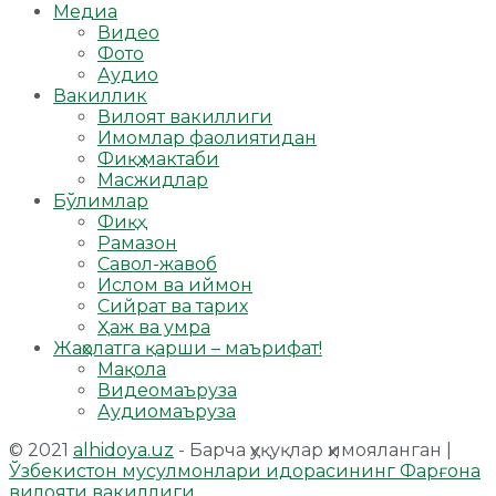
Медиа
Видео
Фото
Аудио
Вакиллик
Вилоят вакиллиги
Имомлар фаолиятидан
Фиқҳ мактаби
Масжидлар
Бўлимлар
Фиқҳ
Рамазон
Савол-жавоб
Ислом ва иймон
Сийрат ва тарих
Ҳаж ва умра
Жаҳолатга қарши – маърифат!
Мақола
Видеомаъруза
Аудиомаъруза
© 2021
alhidoya.uz
- Барча ҳуқуқлар ҳимояланган |
Ўзбекистон мусулмонлари идорасининг Фарғона
вилояти вакиллиги
.