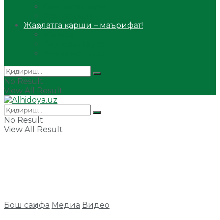
Сийрат ва тарих
Ҳаж ва умра
Жаҳолатга қарши – маърифат!
Мақола
Видеомаъруза
Аудиомаъруза
No Result
View All Result
No Result
View All Result
Бош саҳифа
Медиа
Видео