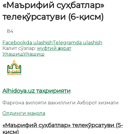
«Маърифий суҳбатлар»
телекўрсатуви (6-қисм)
84
Facebookda ulashish
Telegramda ulashish
Калит сўзлар:
муфтий ҳазрат
Улашиш
Улашиш
Alhidoya.uz таҳририяти
Фарғона вилояти вакиллиги Ахборот хизмати
Олдинги мақола
«Маърифий суҳбатлар» телекўрсатуви (5-
қисм)