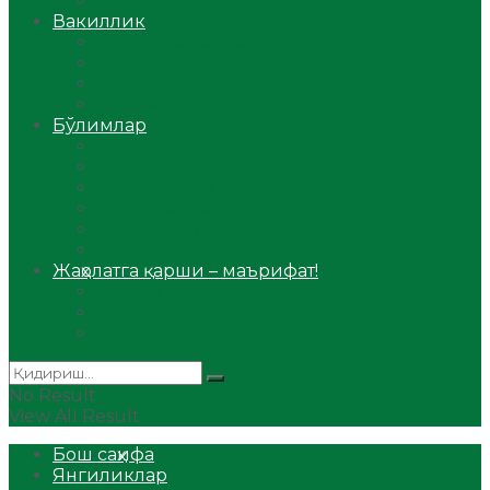
Аудио
Вакиллик
Вилоят вакиллиги
Имомлар фаолиятидан
Фиқҳ мактаби
Масжидлар
Бўлимлар
Фиқҳ
Рамазон
Савол-жавоб
Ислом ва иймон
Сийрат ва тарих
Ҳаж ва умра
Жаҳолатга қарши – маърифат!
Мақола
Видеомаъруза
Аудиомаъруза
No Result
View All Result
Бош саҳифа
Янгиликлар