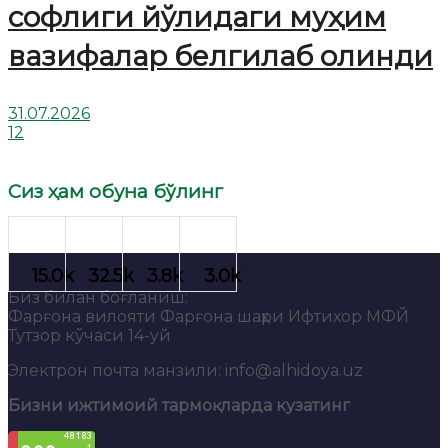
софлиги йўлидаги муҳим
вазифалар белгилаб олинди
31.07.2026
12
Сиз ҳам обуна бўлинг
Биз билан боғланиш:
Фарғона вилояти Фарғона шаҳри Ифтихор МФЙ
Тутзор кўчаси 14-уй
Электрон почта манзили: info@alhidoya.uz
Бизни ижтимоий тармоқларда кузатинг