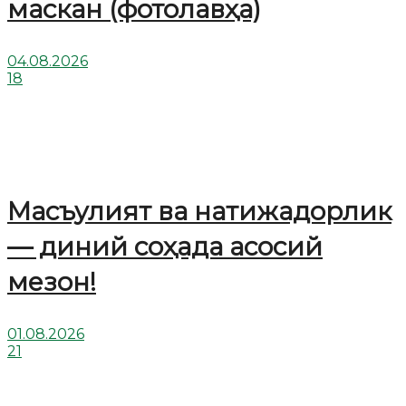
маскан (фотолавҳа)
04.08.2026
18
Масъулият ва натижадорлик
— диний соҳада асосий
мезон!
01.08.2026
21