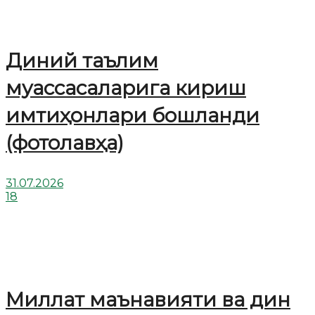
Диний таълим
муассасаларига кириш
имтиҳонлари бошланди
(фотолавҳа)
31.07.2026
18
Миллат маънавияти ва дин