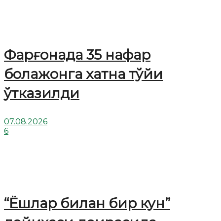
Фарғонада 35 нафар
болажонга хатна тўйи
ўтказилди
07.08.2026
6
“Ёшлар билан бир кун”