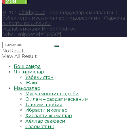
© 2021
alhidoya.uz
- Барча ҳуқуқлар ҳимояланган |
Ўзбекистон мусулмонлари идорасининг Фарғона
вилояти вакиллиги
.
Ишлаб чиқувчи
Hindol Kodirov
.
[wbcr_snippet id="16430"]
No Result
View All Result
Бош саҳифа
Янгиликлар
Ўзбекистон
Жаҳон
Мақолалар
Мусулмоннинг одоби
Оилам – саодат масканим!
Таълим-тарбия
Ибратли ҳикоялар
Хислатли ҳикматлар
Аёллар саҳифаси
Саломатлик