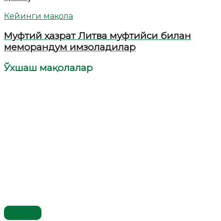
Кейинги мақола
Муфтий ҳазрат Литва муфтийси билан
меморандум имзоладилар
Ўхшаш мақолалар
Видео