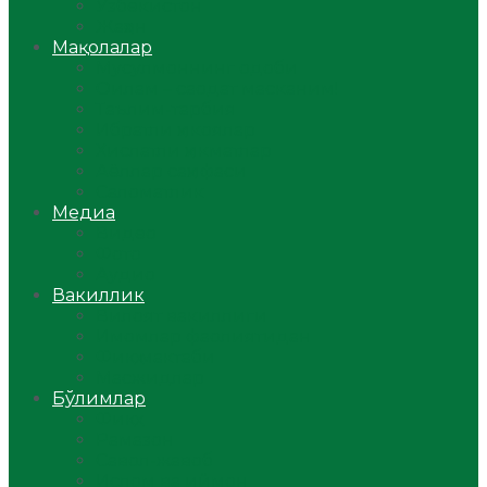
Ўзбекистон
Жаҳон
Мақолалар
Мусулмоннинг одоби
Оилам – саодат масканим!
Таълим-тарбия
Ибратли ҳикоялар
Хислатли ҳикматлар
Аёллар саҳифаси
Саломатлик
Медиа
Видео
Фото
Аудио
Вакиллик
Вилоят вакиллиги
Имомлар фаолиятидан
Фиқҳ мактаби
Масжидлар
Бўлимлар
Фиқҳ
Рамазон
Савол-жавоб
Ислом ва иймон