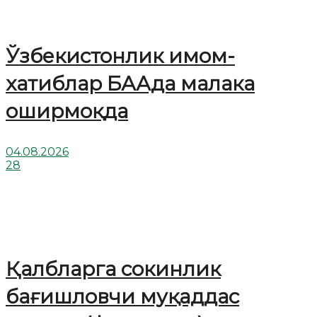
Ўзбекистонлик имом-
хатиблар БААда малака
оширмоқда
04.08.2026
28
Қалбларга сокинлик
бағишловчи муқаддас