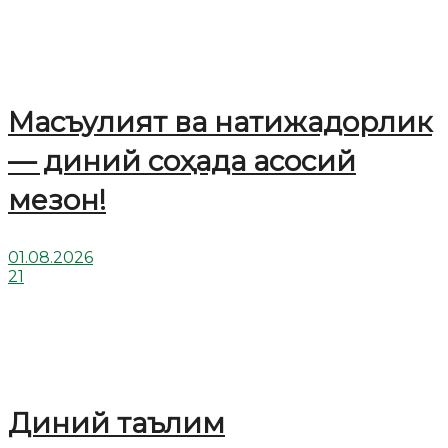
Масъулият ва натижадорлик
— диний соҳада асосий
мезон!
01.08.2026
21
Диний таълим