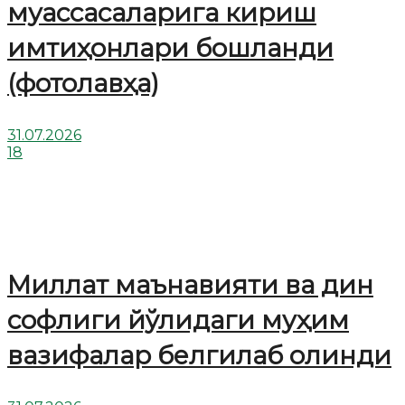
муассасаларига кириш
имтиҳонлари бошланди
(фотолавҳа)
31.07.2026
18
Миллат маънавияти ва дин
софлиги йўлидаги муҳим
вазифалар белгилаб олинди