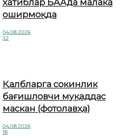
хатиблар БААда малака
оширмоқда
04.08.2026
32
Қалбларга сокинлик
бағишловчи муқаддас
маскан (фотолавҳа)
04.08.2026
18