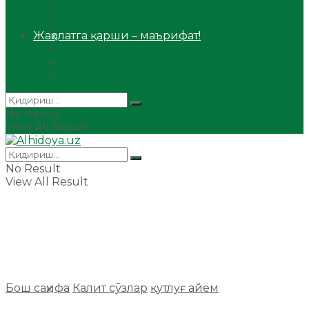
Сийрат ва тарих
Ҳаж ва умра
Жаҳолатга қарши – маърифат!
Мақола
Видеомаъруза
Аудиомаъруза
No Result
View All Result
No Result
View All Result
Бош саҳифа
Калит сўзлар
қутлуғ айём