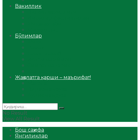
Аудио
Вакиллик
Вилоят вакиллиги
Имомлар фаолиятидан
Фиқҳ мактаби
Масжидлар
Бўлимлар
Фиқҳ
Рамазон
Савол-жавоб
Ислом ва иймон
Сийрат ва тарих
Ҳаж ва умра
Жаҳолатга қарши – маърифат!
Мақола
Видеомаъруза
Аудиомаъруза
No Result
View All Result
Бош саҳифа
Янгиликлар