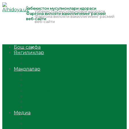
Бош саҳифа
Янгиликлар
Ўзбекистон
Жаҳон
Мақолалар
Мусулмоннинг одоби
Оилам – саодат масканим!
Таълим-тарбия
Ибратли ҳикоялар
Хислатли ҳикматлар
Аёллар саҳифаси
Саломатлик
Медиа
Видео
Фото