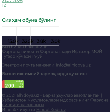
31.07.2026
12
Сиз ҳам обуна бўлинг
Биз билан боғланиш:
Фарғона вилояти Фарғона шаҳри Ифтихор МФЙ
Тутзор кўчаси 14-уй
Электрон почта манзили: info@alhidoya.uz
Бизни ижтимоий тармоқларда кузатинг
© 2021
alhidoya.uz
- Барча ҳуқуқлар ҳимояланган |
Ўзбекистон мусулмонлари идорасининг Фарғона
вилояти вакиллиги
.
Ишлаб чиқувчи
Hindol Kodirov
.