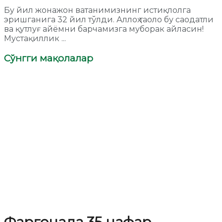
Бу йил жонажон ватанимизнинг истиқлолга
эришганига 32 йил тўлди. Аллоҳ таоло бу саодатли
ва қутлуғ айёмни барчамизга муборак айласин!
Мустақиллик ...
Сўнгги мақолалар