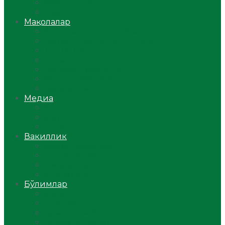
Ўзбекистон
Жаҳон
Мақолалар
Мусулмоннинг одоби
Оилам – саодат масканим!
Таълим-тарбия
Ибратли ҳикоялар
Хислатли ҳикматлар
Аёллар саҳифаси
Саломатлик
Медиа
Видео
Фото
Аудио
Вакиллик
Вилоят вакиллиги
Имомлар фаолиятидан
Фиқҳ мактаби
Масжидлар
Бўлимлар
Фиқҳ
Рамазон
Савол-жавоб
Ислом ва иймон