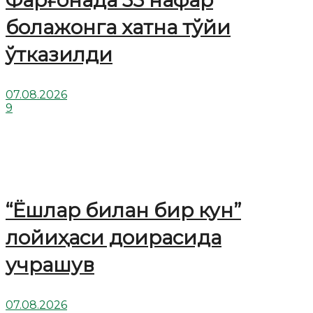
Фарғонада 35 нафар
болажонга хатна тўйи
ўтказилди
07.08.2026
9
“Ёшлар билан бир кун”
лойиҳаси доирасида
учрашув
07.08.2026