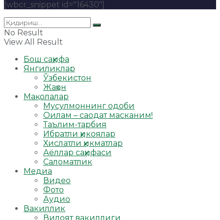
[wbcr_snippet id="16430"]
No Result
View All Result
Бош саҳифа
Янгиликлар
Ўзбекистон
Жаҳон
Мақолалар
Мусулмоннинг одоби
Оилам – саодат масканим!
Таълим-тарбия
Ибратли ҳикоялар
Хислатли ҳикматлар
Аёллар саҳифаси
Саломатлик
Медиа
Видео
Фото
Аудио
Вакиллик
Вилоят вакиллиги