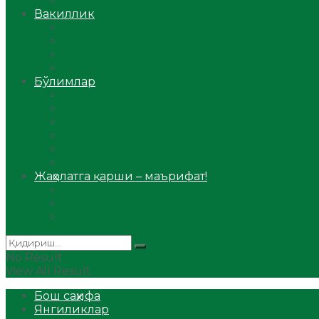
Аудио
Вакиллик
Вилоят вакиллиги
Имомлар фаолиятидан
Фиқҳ мактаби
Масжидлар
Бўлимлар
Фиқҳ
Рамазон
Савол-жавоб
Ислом ва иймон
Сийрат ва тарих
Ҳаж ва умра
Жаҳолатга қарши – маърифат!
Мақола
Видеомаъруза
Аудиомаъруза
No Result
View All Result
Бош саҳифа
Янгиликлар