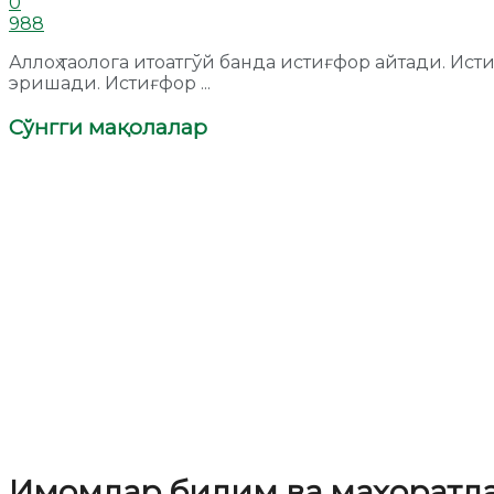
0
988
Аллоҳ таолога итоатгўй банда истиғфор айтади. Ис
эришади. Истиғфор ...
Сўнгги мақолалар
Имомлар билим ва маҳоратд