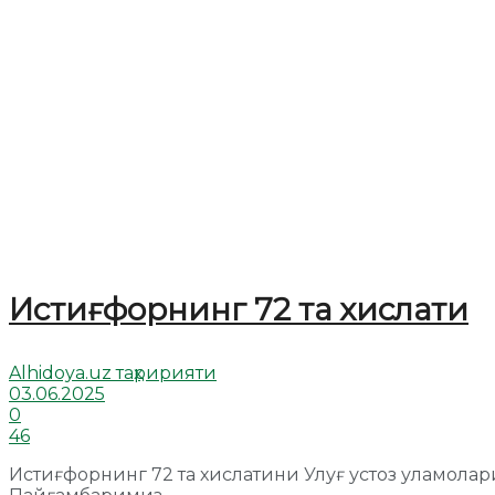
Истиғфорнинг 72 та хислати
Alhidoya.uz таҳририяти
03.06.2025
0
46
Истиғфорнинг 72 та хислатини Улуғ устоз уламола