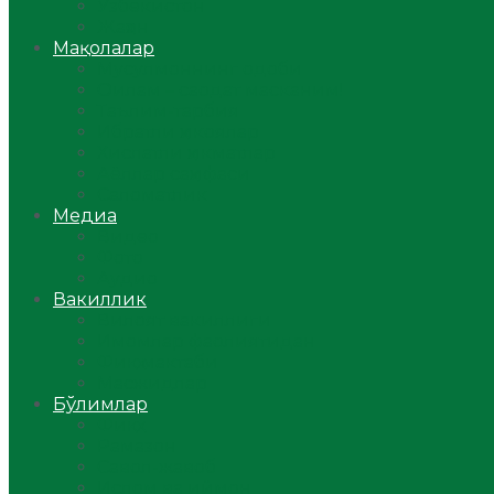
Ўзбекистон
Жаҳон
Мақолалар
Мусулмоннинг одоби
Оилам – саодат масканим!
Таълим-тарбия
Ибратли ҳикоялар
Хислатли ҳикматлар
Аёллар саҳифаси
Саломатлик
Медиа
Видео
Фото
Аудио
Вакиллик
Вилоят вакиллиги
Имомлар фаолиятидан
Фиқҳ мактаби
Масжидлар
Бўлимлар
Фиқҳ
Рамазон
Савол-жавоб
Ислом ва иймон