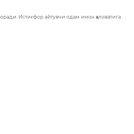
 юради. Истиғфор айтувчи одам имон ҳаловатига