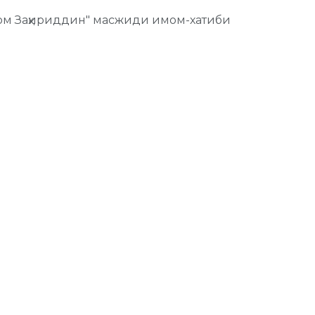
ом Заҳириддин" масжиди имом-хатиби