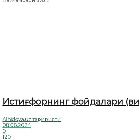
Пайғамбаримиз ...
Истиғфорнинг фойдалари (ви
Alhidoya.uz таҳририяти
08.08.2024
0
120