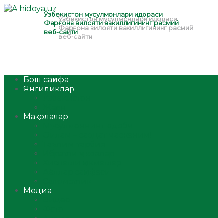
Бош саҳифа
Янгиликлар
Ўзбекистон
Жаҳон
Мақолалар
Мусулмоннинг одоби
Оилам – саодат масканим!
Таълим-тарбия
Ибратли ҳикоялар
Хислатли ҳикматлар
Аёллар саҳифаси
Саломатлик
Медиа
Видео
Фото