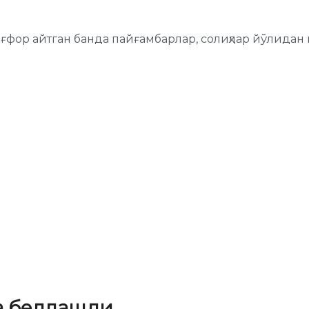
тиғфор айтган банда пайғамбарлар, солиҳлар йўлидан
а беллашди