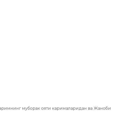
и каримнинг муборак ояти карималаридан ва Жаноби