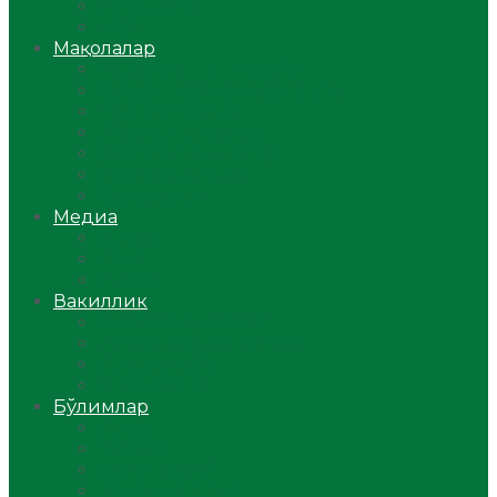
Ўзбекистон
Жаҳон
Мақолалар
Мусулмоннинг одоби
Оилам – саодат масканим!
Таълим-тарбия
Ибратли ҳикоялар
Хислатли ҳикматлар
Аёллар саҳифаси
Саломатлик
Медиа
Видео
Фото
Аудио
Вакиллик
Вилоят вакиллиги
Имомлар фаолиятидан
Фиқҳ мактаби
Масжидлар
Бўлимлар
Фиқҳ
Рамазон
Савол-жавоб
Ислом ва иймон