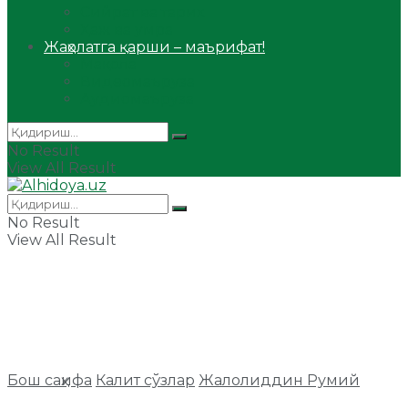
Сийрат ва тарих
Ҳаж ва умра
Жаҳолатга қарши – маърифат!
Мақола
Видеомаъруза
Аудиомаъруза
No Result
View All Result
No Result
View All Result
Бош саҳифа
Калит сўзлар
Жалолиддин Румий