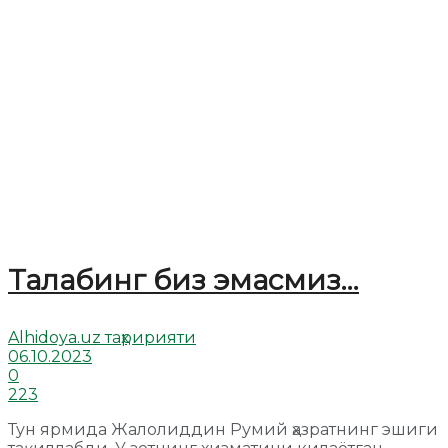
Талабинг биз эмасмиз…
Alhidoya.uz таҳририяти
06.10.2023
0
223
Тун ярмида Жалолиддин Румий ҳазратнинг эшиги