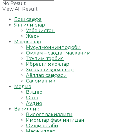
No Result
View All Result
Бош саҳифа
Янгиликлар
Ўзбекистон
Жаҳон
Мақолалар
Мусулмоннинг одоби
Оилам – саодат масканим!
Таълим-тарбия
Ибратли ҳикоялар
Хислатли ҳикматлар
Аёллар саҳифаси
Саломатлик
Медиа
Видео
Фото
Аудио
Вакиллик
Вилоят вакиллиги
Имомлар фаолиятидан
Фиқҳ мактаби
Масжидлар