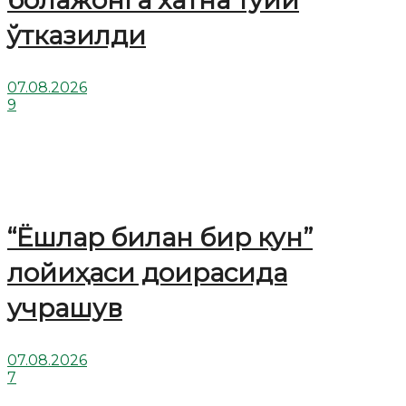
болажонга хатна тўйи
ўтказилди
07.08.2026
9
“Ёшлар билан бир кун”
лойиҳаси доирасида
учрашув
07.08.2026
7