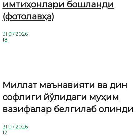
имтиҳонлари бошланди
(фотолавҳа)
31.07.2026
18
Миллат маънавияти ва дин
софлиги йўлидаги муҳим
вазифалар белгилаб олинди
31.07.2026
12