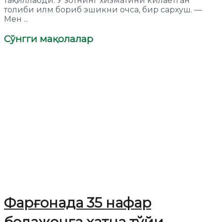
тақиллабди. У зотнинг хизматини килаётган
толиби илм бориб эшикни очса, бир сархуш. —
Мен ...
Сўнгги мақолалар
Фарғонада 35 нафар