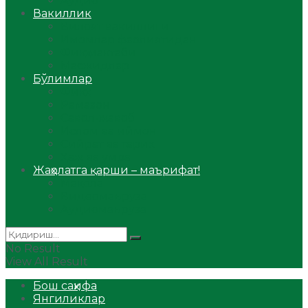
Аудио
Вакиллик
Вилоят вакиллиги
Имомлар фаолиятидан
Фиқҳ мактаби
Масжидлар
Бўлимлар
Фиқҳ
Рамазон
Савол-жавоб
Ислом ва иймон
Сийрат ва тарих
Ҳаж ва умра
Жаҳолатга қарши – маърифат!
Мақола
Видеомаъруза
Аудиомаъруза
No Result
View All Result
Бош саҳифа
Янгиликлар