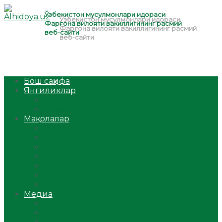
Бош саҳифа
Янгиликлар
Ўзбекистон
Жаҳон
Мақолалар
Мусулмоннинг одоби
Оилам – саодат масканим!
Таълим-тарбия
Ибратли ҳикоялар
Хислатли ҳикматлар
Аёллар саҳифаси
Саломатлик
Медиа
Видео
Фото