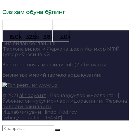
Сиз ҳам обуна бўлинг
Биз билан боғланиш:
Фарғона вилояти Фарғона шаҳри Ифтихор МФЙ
Тутзор кўчаси 14-уй
Электрон почта манзили: info@alhidoya.uz
Бизни ижтимоий тармоқларда кузатинг
© 2021
alhidoya.uz
- Барча ҳуқуқлар ҳимояланган |
Ўзбекистон мусулмонлари идорасининг Фарғона
вилояти вакиллиги
.
Ишлаб чиқувчи
Hindol Kodirov
.
[wbcr_snippet id="16430"]