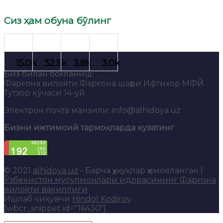
Сиз ҳам обуна бўлинг
Биз билан боғланиш:
Фарғона вилояти Фарғона шаҳри Ифтихор МФЙ
Тутзор кўчаси 14-уй
Электрон почта манзили: info@alhidoya.uz
Бизни ижтимоий тармоқларда кузатинг
© 2021
alhidoya.uz
- Барча ҳуқуқлар ҳимояланган |
Ўзбекистон мусулмонлари идорасининг Фарғона
вилояти вакиллиги
.
Ишлаб чиқувчи
Hindol Kodirov
.
[wbcr_snippet id="16430"]