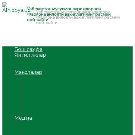
Бош саҳифа
Янгиликлар
Ўзбекистон
Жаҳон
Мақолалар
Мусулмоннинг одоби
Оилам – саодат масканим!
Таълим-тарбия
Ибратли ҳикоялар
Хислатли ҳикматлар
Аёллар саҳифаси
Саломатлик
Медиа
Видео
Фото