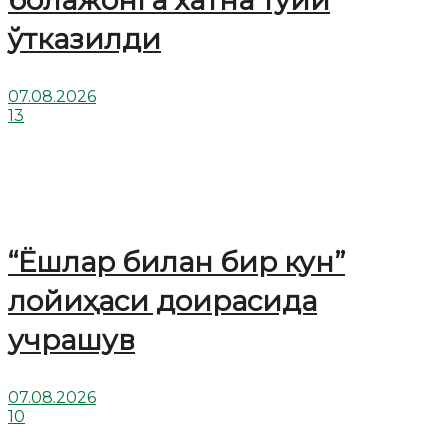
болажонга хатна тўйи
ўтказилди
07.08.2026
13
“Ёшлар билан бир кун”
лойиҳаси доирасида
учрашув
07.08.2026
10