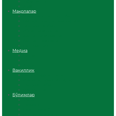
Ўзбекистон
Жаҳон
Мақолалар
Мусулмоннинг одоби
Оилам – саодат масканим!
Таълим-тарбия
Ибратли ҳикоялар
Хислатли ҳикматлар
Аёллар саҳифаси
Саломатлик
Медиа
Видео
Фото
Аудио
Вакиллик
Вилоят вакиллиги
Имомлар фаолиятидан
Фиқҳ мактаби
Масжидлар
Бўлимлар
Фиқҳ
Рамазон
Савол-жавоб
Ислом ва иймон