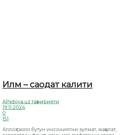
Илм – саодат калити
Alhidoya.uz таҳририяти
19.11.2024
0
151
Аллоҳ таоло бутун инсониятни зулмат, жаҳолат,