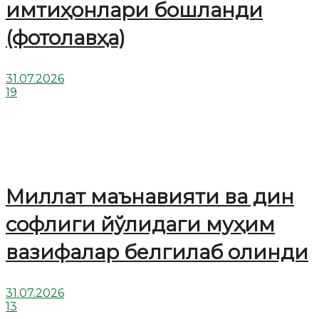
имтиҳонлари бошланди
(фотолавҳа)
31.07.2026
19
Миллат маънавияти ва дин
софлиги йўлидаги муҳим
вазифалар белгилаб олинди
31.07.2026
13