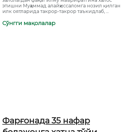
залолатдан фақат илму маърифатгина халос
этишни Муҳаммад алайҳиссаломга нозил қилган
илк оятларида такрор-такрор таъкидлаб, ...
Сўнгги мақолалар
Фарғонада 35 нафар