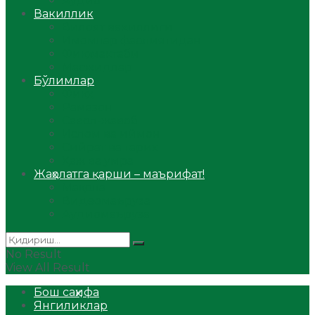
Аудио
Вакиллик
Вилоят вакиллиги
Имомлар фаолиятидан
Фиқҳ мактаби
Масжидлар
Бўлимлар
Фиқҳ
Рамазон
Савол-жавоб
Ислом ва иймон
Сийрат ва тарих
Ҳаж ва умра
Жаҳолатга қарши – маърифат!
Мақола
Видеомаъруза
Аудиомаъруза
No Result
View All Result
Бош саҳифа
Янгиликлар