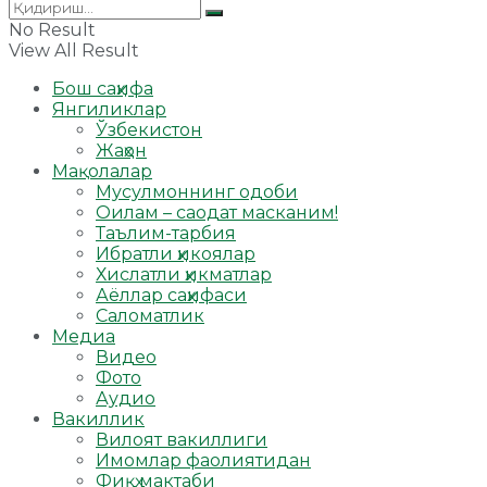
No Result
View All Result
Бош саҳифа
Янгиликлар
Ўзбекистон
Жаҳон
Мақолалар
Мусулмоннинг одоби
Оилам – саодат масканим!
Таълим-тарбия
Ибратли ҳикоялар
Хислатли ҳикматлар
Аёллар саҳифаси
Саломатлик
Медиа
Видео
Фото
Аудио
Вакиллик
Вилоят вакиллиги
Имомлар фаолиятидан
Фиқҳ мактаби