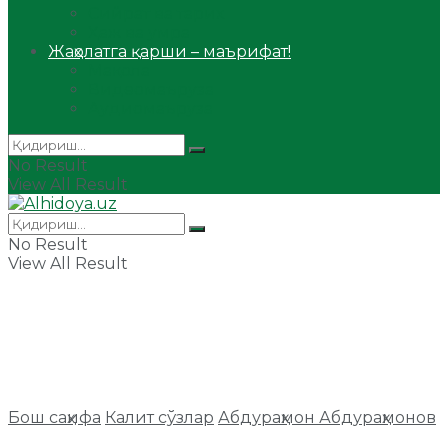
Сийрат ва тарих
Ҳаж ва умра
Жаҳолатга қарши – маърифат!
Мақола
Видеомаъруза
Аудиомаъруза
No Result
View All Result
No Result
View All Result
Бош саҳифа
Калит сўзлар
Абдураҳмон Абдураҳмонов